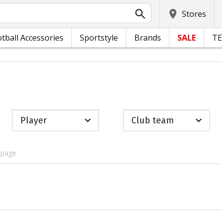
Stores
tball Accessories
Sportstyle
Brands
SALE
T
Player
Club team
 page