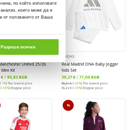
чина, по който използвате
 анализ, които може да я
и от ползването от Ваша
Разреши всички
S
ADIDAS
 Manchester United 25/26
Real Madrid DNA Baby Jogger
Mini Kit
Kids Set
а цена:
Текуща цена:
 €
/
95,82 BGN
39,37 €
/
77,00 BGN
(
-7%
)
The lowest price
56,24 €
(
-30%
)
The lowest price
 price:
Regular price:
€
(
-30%
) Regular price
56,24 €
(
-30%
) Regular price
%