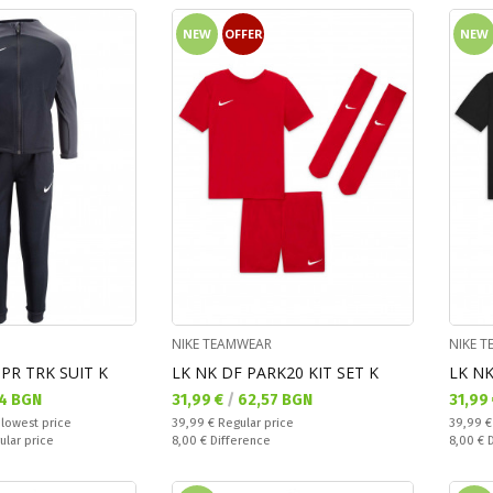
NEW
OFFER
NEW
NIKE TEAMWEAR
NIKE 
PR TRK SUIT K
LK NK DF PARK20 KIT SET K
LK NK
Текуща цена:
Текущ
4 BGN
31,99 €
/
62,57 BGN
31,99
Regular price:
Regular
 lowest price
39,99 €
Regular price
39,99 
Спестявате:
Спестяв
ular price
8,00 €
Difference
8,00 €