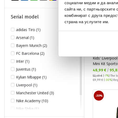
социални медии и да анали
сайта ни, с партньорските 
комбинират с друга предос
Serial model
страна на услугите им.
adidas Tiro (1)
Arsenal (1)
Bayern Munich (2)
ADIDAS
FC Barcelona (2)
Kids' Liverpo
Inter (1)
Mini Kit Sport
Juventus (1)
Текуща цена:
48,99 €
/
95,8
52,49 €
(
-7%
)
The l
Kylian Mbappe (1)
Regular price:
69,99 €
(
-30%
) Re
Liverpool (1)
Manchester United (3)
-30%
Nike Academy (10)
Nike Strke (1)
Paris Saint-Germain FC (6)