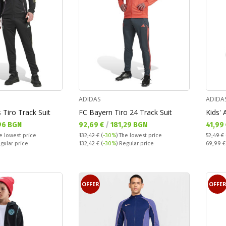
ADIDAS
ADIDA
 Tiro Track Suit
FC Bayern Tiro 24 Track Suit
Kids' 
Текуща цена:
Текущ
96 BGN
92,69 €
/
181,29 BGN
41,99
e lowest price
132,42 €
(
-30%
)
The lowest price
52,49 €
Regular price:
Regular
egular price
132,42 €
(
-30%
) Regular price
69,99 
OFFER
OFFE