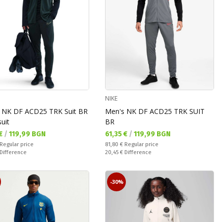
NIKE
 NK DF ACD25 TRK Suit BR
Men's NK DF ACD25 TRK SUIT
uit
BR
а цена:
Текуща цена:
 €
/
119,99 BGN
61,35 €
/
119,99 BGN
 price:
Regular price:
Regular price
81,80 €
Regular price
ате:
Спестявате:
Difference
20,45 €
Difference
-30%