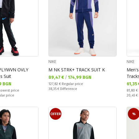
NIKE
NIKE
PLYWVN OVLY
M NK STRK+ TRACK SUIT K
Men's
s Suit
Tracks
Текуща цена:
89,47 €
/
174,99 BGN
Текущ
9 BGN
61,35
Regular price:
127,82 €
Regular price
Спестявате:
38,35 €
Difference
Regular
lowest price
81,80 €
Спестяв
ular price
20,45 €
OFFER
%