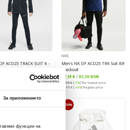
NIKE
DF ACD25 TRACK SUIT K -
Men's NK DF ACD25 TRK Suit BR
Tracksuit
а цена:
Текуща цена:
 €
/
127,11 BGN
47,19 €
/
92,30 BGN
47,99 €
(
-2%
)
The lowest price
Regular price:
79,99 €
(
-41%
) Regular price
За приложението
-30%
ставяме функции на