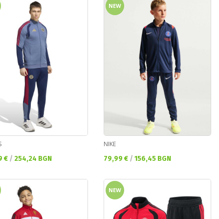
NEW
S
NIKE
а цена:
Текуща цена:
9 €
/
254,24 BGN
79,99 €
/
156,45 BGN
NEW