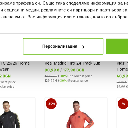
зираме трафика си. Също така споделяме информация за на
си социални медии, рекламните си партньори и партньори за
тавена им от Вас информация или с такава, която са събрал
Персонализация
ADIDAS
ADIDA
ol FC 25/26 Home
Real Madrid Tiro 24 Track Suit
Kids'
swear
Home 
Текуща цена:
90,99 €
/
177,96 BGN
Текущ
2 BGN
48,99
129,99 €
(
-30%
)
The lowest price
Regular price:
129,99 €
(
-30%
) Regular price
owest price
52,49 €
Regular
gular price
69,99 
-30%
%