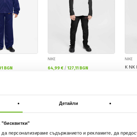
NIKE
NIKE
K NK 
Текуща цена:
01 BGN
64,99 €
/
127,11 BGN
PD
Текущ
64,99
Детайли
-30%
%
 "бисквитки"
а да персонализираме съдържанието и рекламите, да предо