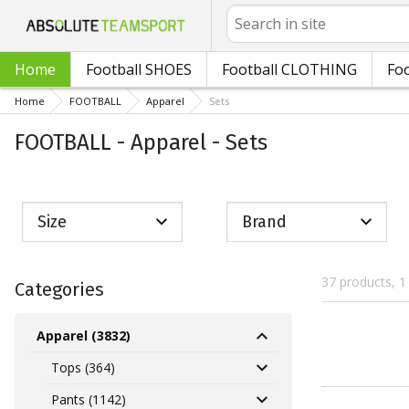
Search
Home
Football SHOES
Football CLOTHING
Foo
Home
FOOTBALL
Apparel
Sets
FOOTBALL - Apparel - Sets
Size
Brand
37 products, 1
Categories
Apparel (3832)
Tops (364)
Pants (1142)