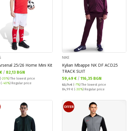
S
NIKE
Arsenal 25/26 Home Mini Kit
Kylian Mbappe NK DF ACD25
TRACK SUIT
а цена:
 €
/
82,13 BGN
Текуща цена:
59,49 €
/
116,35 BGN
(
-20%
)
The lowest price
 price:
€
(
-40%
) Regular price
63,74 €
(
-7%
)
The lowest price
Regular price:
84,99 €
(
-30%
) Regular price
R
OFFER