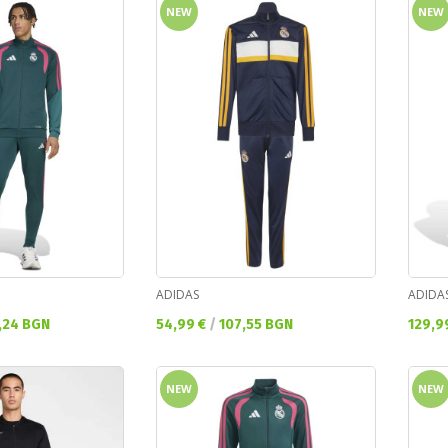
NEW
NEW
ADIDAS
ADIDA
Текуща цена:
Текущ
,24 BGN
54,99 €
/
107,55 BGN
129,9
NEW
NEW