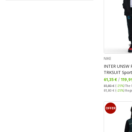
NIKE
INTER UNSW 
TRKSUIT Sport
Текуща цена:
61,35 €
/
119,9
81,80 €
(
-25%
)
The 
Regular price:
81,80 €
(
-25%
) Reg
OFFER