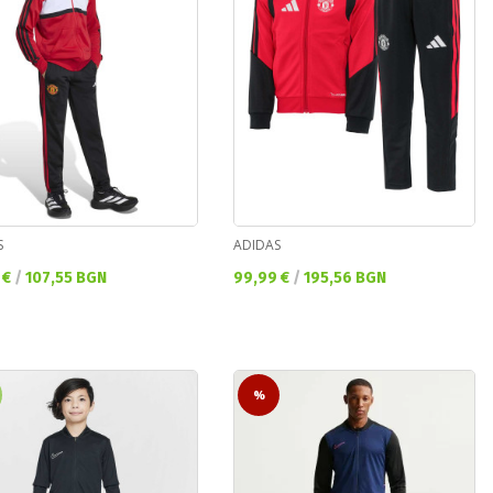
S
ADIDAS
а цена:
Текуща цена:
 €
/
107,55 BGN
99,99 €
/
195,56 BGN
%