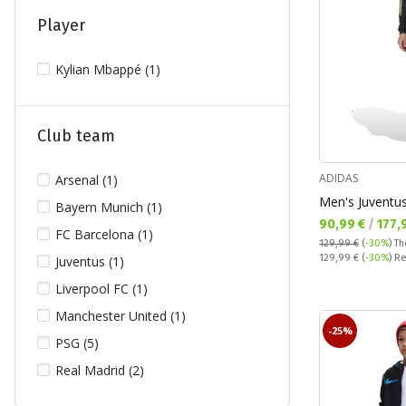
Real Madrid (5)
Player
Kylian Mbappé (1)
Club team
ADIDAS
Arsenal (1)
Men's Juventus
Bayern Munich (1)
Текуща цена:
90,99 €
/
177,
FC Barcelona (1)
129,99 €
(
-30%
)
Th
Regular price:
129,99 €
(
-30%
) R
Juventus (1)
Liverpool FC (1)
Manchester United (1)
-25%
PSG (5)
Real Madrid (2)