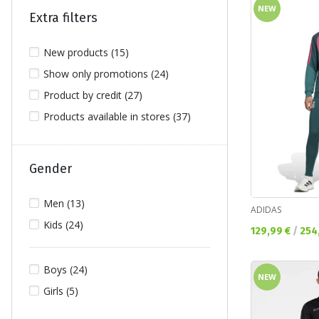
NEW
Extra filters
New products (15)
Show only promotions (24)
Product by credit (27)
Products available in stores (37)
Gender
Men (13)
ADIDAS
Kids (24)
Текуща цена:
129,99 €
/
254
Boys (24)
NEW
Girls (5)