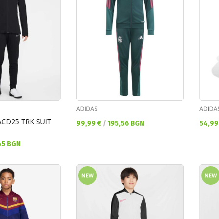
ADIDAS
ADIDA
ACD25 TRK SUIT
Текуща цена:
Текущ
99,99 €
/
195,56 BGN
54,99
45 BGN
NEW
NEW