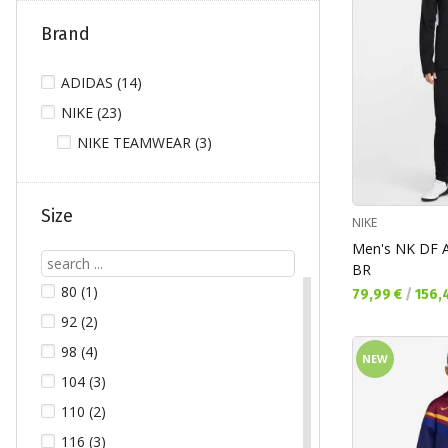
Brand
ADIDAS (14)
NIKE (23)
NIKE TEAMWEAR (3)
Size
NIKE
Men's NK DF 
BR
80 (1)
Текуща цена:
79,99 €
/
156,
92 (2)
98 (4)
NEW
104 (3)
110 (2)
116 (3)