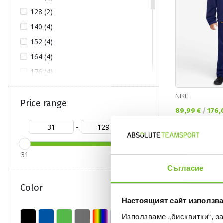
128 (2)
140 (4)
152 (4)
164 (4)
176 (4)
L (12)
NIKE
M (17)
Price range
Текуща цена:
89,99 €
/
176,
S (14)
-
XL (16)
XS (2)
31
129
XXL (8)
Съгласие
XXXL (2)
%
Color
Настоящият сайт използва
Използваме „бисквитки“, з