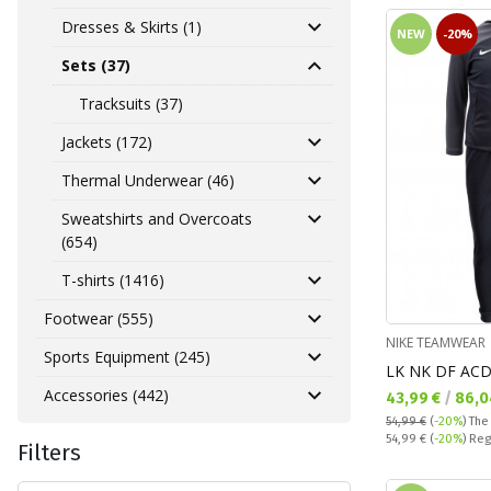
Dresses & Skirts (1)
NEW
-20%
Sets (37)
Tracksuits (37)
Jackets (172)
Thermal Underwear (46)
Sweatshirts and Overcoats
(654)
T-shirts (1416)
Footwear (555)
NIKE TEAMWEAR
Sports Equipment (245)
LK NK DF ACD
Accessories (442)
Текуща цена:
43,99 €
/
86,0
54,99 €
(
-20%
)
The
Regular price:
54,99 €
(
-20%
) Reg
Filters