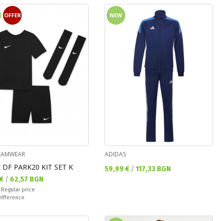
OFFER
NEW
TEAMWEAR
ADIDAS
 DF PARK20 KIT SET K
Текуща цена:
59,99 €
/
117,33 BGN
а цена:
 €
/
62,57 BGN
 price:
€
Regular price
ате:
Difference