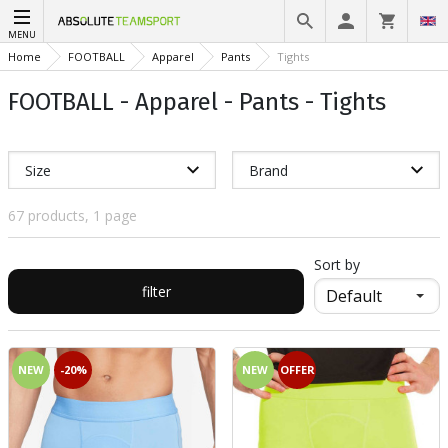
MENU
Home
FOOTBALL
Apparel
Pants
Tights
FOOTBALL - Apparel - Pants - Tights
Size
Brand
67 products, 1 page
Sort by
filter
NEW
-20%
NEW
OFFER