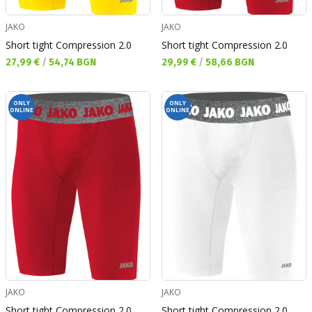
JAKO
JAKO
Short tight Compression 2.0
Short tight Compression 2.0
Текуща цена:
Текуща цена:
27,99 €
/
54,74 BGN
29,99 €
/
58,66 BGN
ONLY
ONLY
ONLINE
ONLINE
JAKO
JAKO
Short tight Compression 2.0
Short tight Compression 2.0