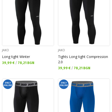
JAKO
JAKO
Long tight Winter
Tights Long tight Compression
2.0
Текуща цена:
39,99 €
/
78,21 BGN
Текуща цена:
39,99 €
/
78,21 BGN
ONLY
ONLY
ONLINE
ONLINE