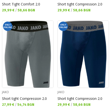
Short Tight Comfort 2.0
Short tight Compression 2.0
Текуща цена:
Текуща цена:
29,99 €
/
58,66 BGN
29,99 €
/
58,66 BGN
ONLY
ONLY
ONLINE
ONLINE
JAKO
JAKO
Short tight Compression 2.0
Short tight Compression 2.0
Текуща цена:
Текуща цена:
27,99 €
/
54,74 BGN
29,99 €
/
58,66 BGN