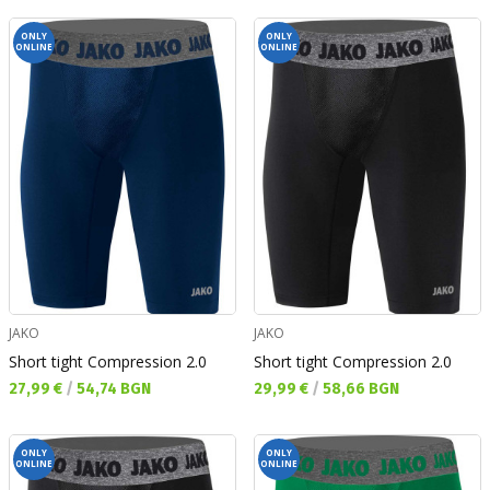
ONLY
ONLY
ONLINE
ONLINE
JAKO
JAKO
Short tight Compression 2.0
Short tight Compression 2.0
Текуща цена:
Текуща цена:
27,99 €
/
54,74 BGN
29,99 €
/
58,66 BGN
ONLY
ONLY
ONLINE
ONLINE