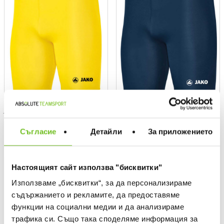
JAKO
JAKO
Tight Basic 2.0
Tight Basic 2.0
Съгласие
Детайли
За приложението
Текуща цена:
Текуща цена:
20,99 €
/
41,05 BGN
22,99 €
/
44,96 BGN
ONLY
ONLY
Настоящият сайт използва "бисквитки"
ONLINE
ONLINE
Използваме „бисквитки“, за да персонализираме
съдържанието и рекламите, да предоставяме
функции на социални медии и да анализираме
трафика си. Също така споделяме информация за