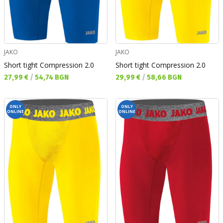
JAKO
JAKO
Short tight Compression 2.0
Short tight Compression 2.0
Текуща цена:
Текуща цена:
27,99 €
/
54,74 BGN
29,99 €
/
58,66 BGN
ONLY
ONLY
ONLINE
ONLINE