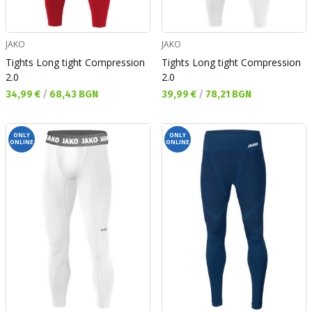
JAKO
JAKO
Tights Long tight Compression
Tights Long tight Compression
2.0
2.0
Текуща цена:
Текуща цена:
34,99 €
/
68,43 BGN
39,99 €
/
78,21 BGN
ONLY
ONLY
ONLINE
ONLINE