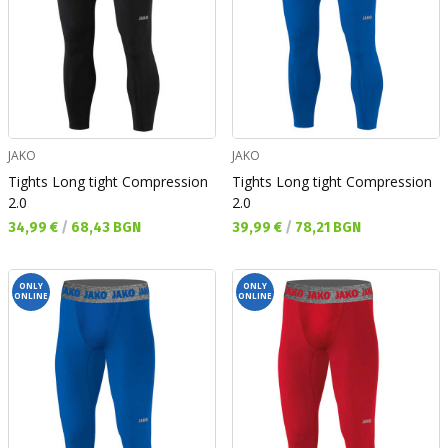
JAKO
JAKO
Tights Long tight Compression
Tights Long tight Compression
2.0
2.0
Текуща цена:
Текуща цена:
34,99 €
/
68,43 BGN
39,99 €
/
78,21 BGN
ONLY
ONLY
ONLINE
ONLINE