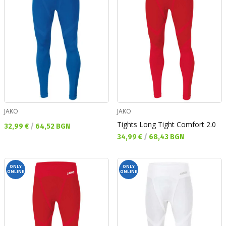
JAKO
JAKO
Tights Long Tight Comfort 2.0
Текуща цена:
32,99 €
/
64,52 BGN
Текуща цена:
34,99 €
/
68,43 BGN
ONLY
ONLY
ONLINE
ONLINE