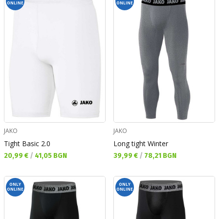
ONLINE
ONLINE
JAKO
JAKO
Tight Basic 2.0
Long tight Winter
Текуща цена:
Текуща цена:
20,99 €
/
41,05 BGN
39,99 €
/
78,21 BGN
ONLY
ONLY
ONLINE
ONLINE