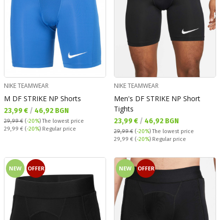
NIKE TEAMWEAR
NIKE TEAMWEAR
M DF STRIKE NP Shorts
Men's DF STRIKE NP Short
Tights
Текуща цена:
23,99 €
/
46,92 BGN
Текуща цена:
23,99 €
/
46,92 BGN
29,99 €
(
-20%
)
The lowest price
Regular price:
29,99 €
(
-20%
) Regular price
29,99 €
(
-20%
)
The lowest price
Regular price:
29,99 €
(
-20%
) Regular price
NEW
OFFER
NEW
OFFER