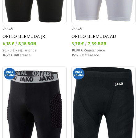
ERREA
ERREA
ORFEO BERMUDA JR
ORFEO BERMUDA AD
Текуща цена:
Текуща цена:
4,18 €
/
8,18 BGN
3,78 €
/
7,39 BGN
Regular price:
Regular price:
20,90 €
Regular price
18,90 €
Regular price
Спестявате:
Спестявате:
16,72 €
Difference
15,12 €
Difference
ONLY
ONLY
ONLINE
ONLINE