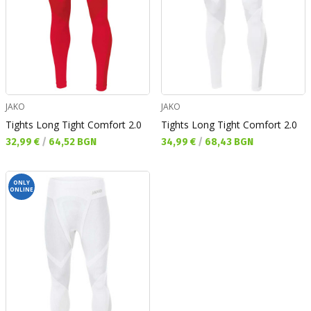
JAKO
JAKO
Tights Long Tight Comfort 2.0
Tights Long Tight Comfort 2.0
Текуща цена:
Текуща цена:
32,99 €
/
64,52 BGN
34,99 €
/
68,43 BGN
ONLY
ONLINE