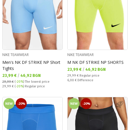
NIKE TEAMWEAR
NIKE TEAMWEAR
Men's NK DF STRIKE NP Short
M NK DF STRIKE NP SHORTS
Tights
Текуща цена:
23,99 €
/
46,92 BGN
Текуща цена:
23,99 €
/
46,92 BGN
Regular price:
29,99 €
Regular price
Спестявате:
6,00 €
Difference
29,99 €
(
-20%
)
The lowest price
Regular price:
29,99 €
(
-20%
) Regular price
NEW
-20%
NEW
-20%