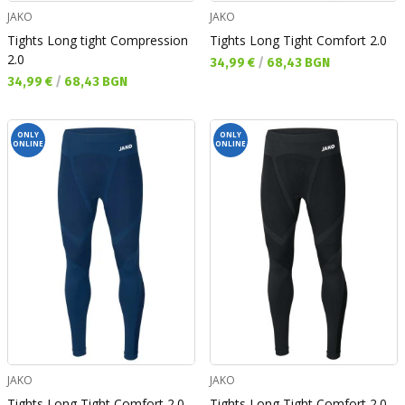
JAKO
JAKO
Tights Long tight Compression
Tights Long Tight Comfort 2.0
2.0
Текуща цена:
34,99 €
/
68,43 BGN
Текуща цена:
34,99 €
/
68,43 BGN
ONLY
ONLY
ONLINE
ONLINE
JAKO
JAKO
Tights Long Tight Comfort 2.0
Tights Long Tight Comfort 2.0