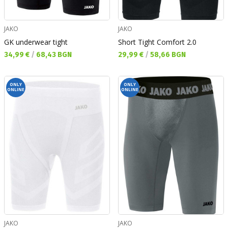
JAKO
JAKO
GK underwear tight
Short Tight Comfort 2.0
Текуща цена:
Текуща цена:
34,99 €
/
68,43 BGN
29,99 €
/
58,66 BGN
ONLY
ONLY
ONLINE
ONLINE
JAKO
JAKO