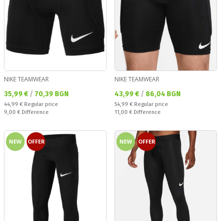
NIKE TEAMWEAR
NIKE TEAMWEAR
Текуща цена:
Текуща цена:
35,99 €
/
70,39 BGN
43,99 €
/
86,04 BGN
Regular price:
Regular price:
44,99 €
Regular price
54,99 €
Regular price
Спестявате:
Спестявате:
9,00 €
Difference
11,00 €
Difference
NEW
OFFER
NEW
OFFER