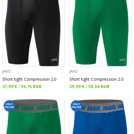
JAKO
JAKO
Short tight Compression 2.0
Short tight Compression 2.0
Текуща цена:
Текуща цена:
27,99 €
/
54,74 BGN
29,99 €
/
58,66 BGN
ONLY
ONLY
ONLINE
ONLINE