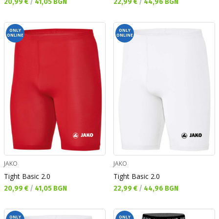
Текуща цена:
Текуща цена:
20,99 €
/
41,05 BGN
22,99 €
/
44,96 BGN
ONLY
ONLY
ONLINE
ONLINE
JAKO
JAKO
Tight Basic 2.0
Tight Basic 2.0
Текуща цена:
Текуща цена:
20,99 €
/
41,05 BGN
22,99 €
/
44,96 BGN
ONLY
ONLY