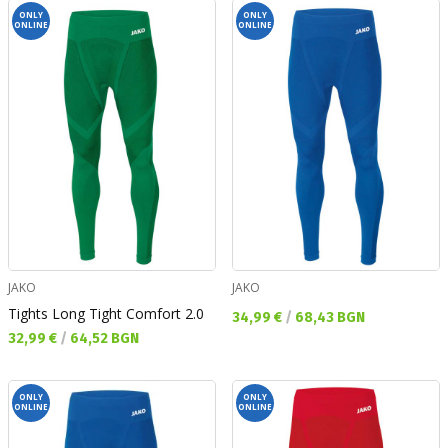
ONLY
ONLY
ONLINE
ONLINE
JAKO
JAKO
Tights Long Tight Comfort 2.0
Текуща цена:
34,99 €
/
68,43 BGN
Текуща цена:
32,99 €
/
64,52 BGN
ONLY
ONLY
ONLINE
ONLINE