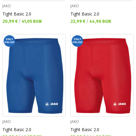
JAKO
JAKO
Tight Basic 2.0
Tight Basic 2.0
Текуща цена:
Текуща цена:
20,99 €
/
41,05 BGN
22,99 €
/
44,96 BGN
ONLY
ONLY
ONLINE
ONLINE
JAKO
JAKO
Tight Basic 2.0
Tight Basic 2.0