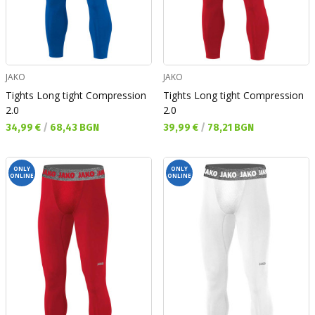
JAKO
JAKO
Tights Long tight Compression
Tights Long tight Compression
2.0
2.0
Текуща цена:
Текуща цена:
34,99 €
/
68,43 BGN
39,99 €
/
78,21 BGN
ONLY
ONLY
ONLINE
ONLINE