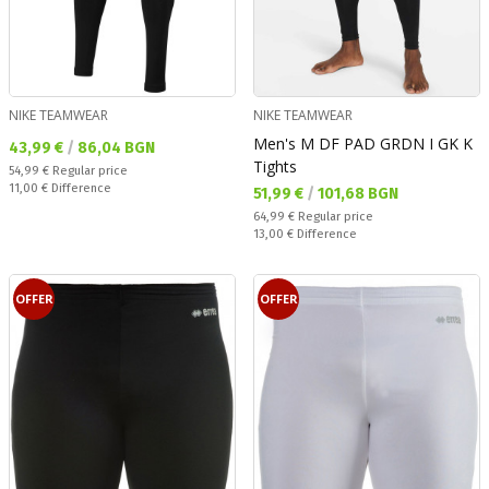
NIKE TEAMWEAR
NIKE TEAMWEAR
Men's M DF PAD GRDN I GK K
Текуща цена:
43,99 €
/
86,04 BGN
Tights
Regular price:
54,99 €
Regular price
Спестявате:
11,00 €
Difference
Текуща цена:
51,99 €
/
101,68 BGN
Regular price:
64,99 €
Regular price
Спестявате:
13,00 €
Difference
OFFER
OFFER