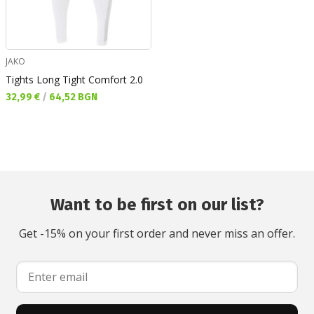
JAKO
Tights Long Tight Comfort 2.0
Текуща цена:
32,99 €
/
64,52 BGN
Want to be first on our list?
Get -15% on your first order and never miss an offer.