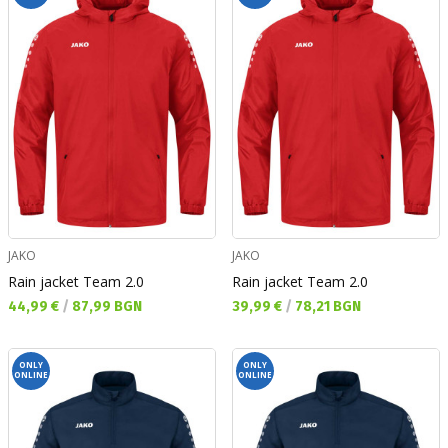
JAKO
JAKO
Rain jacket Team 2.0
Rain jacket Team 2.0
Текуща цена:
Текуща цена:
44,99 €
/
87,99 BGN
39,99 €
/
78,21 BGN
ONLY
ONLY
ONLINE
ONLINE