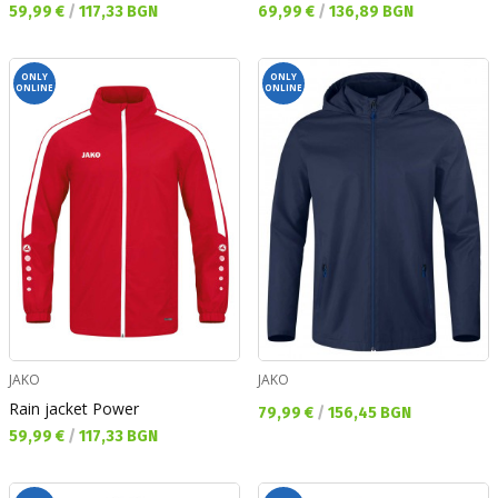
Текуща цена:
Текуща цена:
59,99 €
/
117,33 BGN
69,99 €
/
136,89 BGN
ONLY
ONLY
ONLINE
ONLINE
JAKO
JAKO
Rain jacket Power
Текуща цена:
79,99 €
/
156,45 BGN
Текуща цена:
59,99 €
/
117,33 BGN