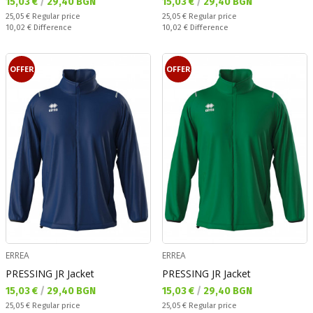
Текуща цена:
Текуща цена:
15,03 €
/
29,40 BGN
15,03 €
/
29,40 BGN
Regular price:
Regular price:
25,05 €
Regular price
25,05 €
Regular price
Спестявате:
Спестявате:
10,02 €
Difference
10,02 €
Difference
OFFER
OFFER
ERREA
ERREA
PRESSING JR Jacket
PRESSING JR Jacket
Текуща цена:
Текуща цена:
15,03 €
/
29,40 BGN
15,03 €
/
29,40 BGN
Regular price:
Regular price:
25,05 €
Regular price
25,05 €
Regular price