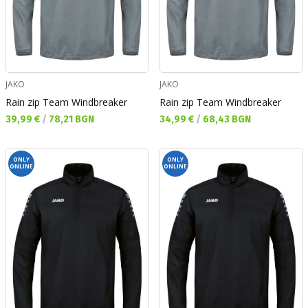
JAKO
JAKO
Rain zip Team Windbreaker
Rain zip Team Windbreaker
Текуща цена:
Текуща цена:
39,99 €
/
78,21 BGN
34,99 €
/
68,43 BGN
ONLY
ONLY
ONLINE
ONLINE