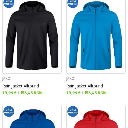
ONLY
ONLY
ONLINE
ONLINE
JAKO
JAKO
Rain jacket Allround
Rain jacket Allround
Текуща цена:
Текуща цена:
79,99 €
/
156,45 BGN
79,99 €
/
156,45 BGN
ONLY
ONLY
ONLINE
ONLINE