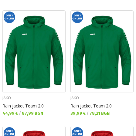
ONLY
ONLY
ONLINE
ONLINE
JAKO
JAKO
Rain jacket Team 2.0
Rain jacket Team 2.0
Текуща цена:
Текуща цена:
44,99 €
/
87,99 BGN
39,99 €
/
78,21 BGN
ONLY
ONLY
ONLINE
ONLINE