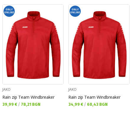
ONLY
ONLY
ONLINE
ONLINE
JAKO
JAKO
Rain zip Team Windbreaker
Rain zip Team Windbreaker
Текуща цена:
Текуща цена:
39,99 €
/
78,21 BGN
34,99 €
/
68,43 BGN