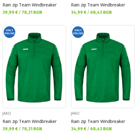
Rain zip Team Windbreaker
Rain zip Team Windbreaker
Текуща цена:
Текуща цена:
39,99 €
/
78,21 BGN
34,99 €
/
68,43 BGN
ONLY
ONLY
ONLINE
ONLINE
JAKO
JAKO
Rain zip Team Windbreaker
Rain zip Team Windbreaker
Текуща цена:
Текуща цена:
39,99 €
/
78,21 BGN
34,99 €
/
68,43 BGN