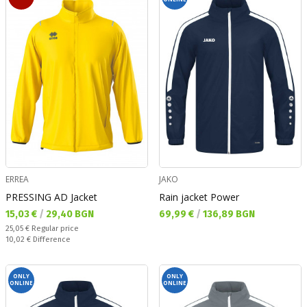
ERREA
JAKO
PRESSING AD Jacket
Rain jacket Power
Текуща цена:
Текуща цена:
15,03 €
/
29,40 BGN
69,99 €
/
136,89 BGN
Regular price:
25,05 €
Regular price
Спестявате:
10,02 €
Difference
ONLY
ONLY
ONLINE
ONLINE