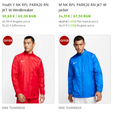
Youth Y NK RPL PARK20 RN
M NK RPL PARK20 RN JKT W
JKT W Windbreaker
Jacket
Текуща цена:
Текуща цена:
30,68 €
/
60,00 BGN
34,51 €
/
67,50 BGN
Regular price:
40,90 €
Regular price
46,01 €
(
-25%
)
The lowest price
Спестявате:
Regular price:
10,22 €
Difference
46,01 €
(
-25%
) Regular price
OFFER
OFFER
NIKE TEAMWEAR
NIKE TEAMWEAR