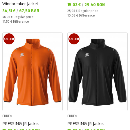
Windbreaker Jacket
Текуща цена:
15,03 €
/
29,40 BGN
Текуща цена:
34,51 €
/
67,50 BGN
Regular price:
25,05 €
Regular price
Спестявате:
10,02 €
Difference
Regular price:
46,01 €
Regular price
Спестявате:
11,50 €
Difference
OFFER
OFFER
ERREA
ERREA
PRESSING JR Jacket
PRESSING JR Jacket