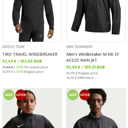
ADIDAS TEAM
NIKE TEAMWEAR
TIRO TRAVEL WINDBREAKER
Men's Windbreaker M NK SF
ACD25 RAIN JKT
Текуща цена:
52,49 €
/
102,66 BGN
Текуща цена:
55,99 €
/
109,51 BGN
74,99 €
(
-30%
)
The lowest price
Regular price:
74,99 €
(
-30%
) Regular price
Regular price:
69,99 €
Regular price
Спестявате:
14,00 €
Difference
NEW
OFFER
NEW
OFFER