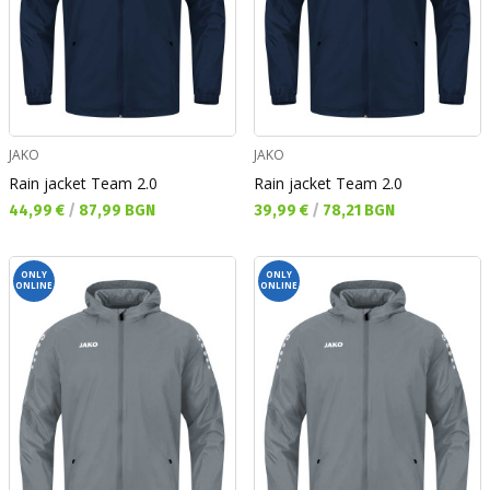
JAKO
JAKO
Rain jacket Team 2.0
Rain jacket Team 2.0
Текуща цена:
Текуща цена:
44,99 €
/
87,99 BGN
39,99 €
/
78,21 BGN
ONLY
ONLY
ONLINE
ONLINE