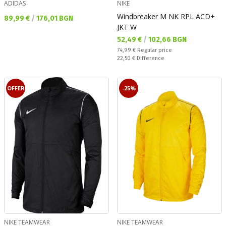
ADIDAS
NIKE
Windbreaker M NK RPL ACD+
Текуща цена:
89,99 €
/
176,01 BGN
JKT W
Текуща цена:
52,49 €
/
102,66 BGN
Regular price:
74,99 €
Regular price
Спестявате:
22,50 €
Difference
OFFER
-25%
NIKE TEAMWEAR
NIKE TEAMWEAR