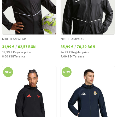
NIKE TEAMWEAR
NIKE TEAMWEAR
Текуща цена:
Текуща цена:
31,99 €
/
62,57 BGN
35,99 €
/
70,39 BGN
Regular price:
Regular price:
39,99 €
Regular price
44,99 €
Regular price
Спестявате:
Спестявате:
8,00 €
Difference
9,00 €
Difference
NEW
NEW