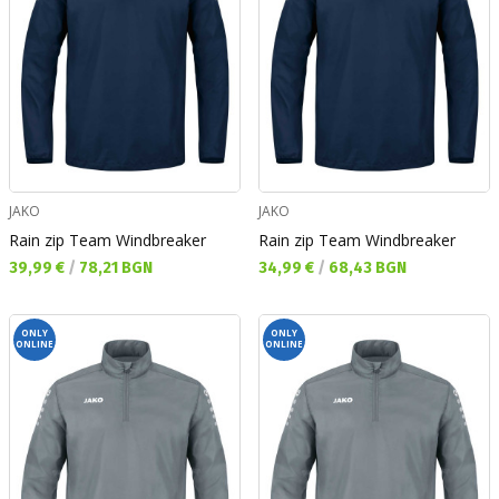
JAKO
JAKO
Rain zip Team Windbreaker
Rain zip Team Windbreaker
Текуща цена:
Текуща цена:
39,99 €
/
78,21 BGN
34,99 €
/
68,43 BGN
ONLY
ONLY
ONLINE
ONLINE