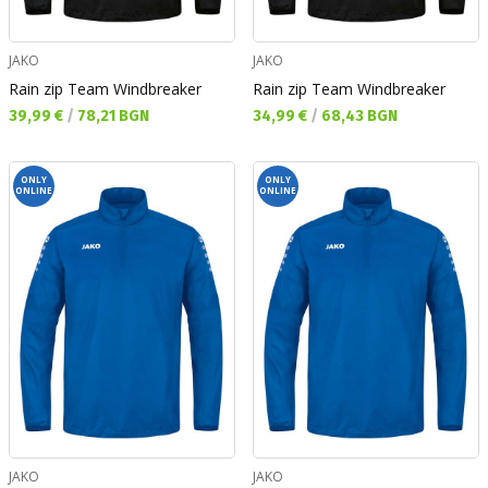
JAKO
JAKO
Rain zip Team Windbreaker
Rain zip Team Windbreaker
Текуща цена:
Текуща цена:
39,99 €
/
78,21 BGN
34,99 €
/
68,43 BGN
ONLY
ONLY
ONLINE
ONLINE
JAKO
JAKO