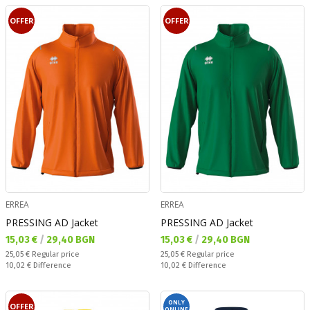
OFFER
OFFER
ERREA
ERREA
PRESSING AD Jacket
PRESSING AD Jacket
Текуща цена:
Текуща цена:
15,03 €
/
29,40 BGN
15,03 €
/
29,40 BGN
Regular price:
Regular price:
25,05 €
Regular price
25,05 €
Regular price
Спестявате:
Спестявате:
10,02 €
Difference
10,02 €
Difference
ONLY
OFFER
ONLINE