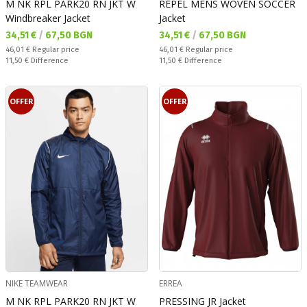
M NK RPL PARK20 RN JKT W
REPEL MENS WOVEN SOCCER
Windbreaker Jacket
Jacket
Текуща цена:
Текуща цена:
34,51 €
/
67,50 BGN
34,51 €
/
67,50 BGN
Regular price:
Regular price:
46,01 €
Regular price
46,01 €
Regular price
Спестявате:
Спестявате:
11,50 €
Difference
11,50 €
Difference
OFFER
OFFER
NIKE TEAMWEAR
ERREA
M NK RPL PARK20 RN JKT W
PRESSING JR Jacket