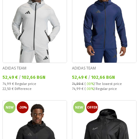
ADIDAS TEAM
ADIDAS TEAM
Текуща цена:
Текуща цена:
52,49 €
/
102,66 BGN
52,49 €
/
102,66 BGN
Regular price:
74,99 €
Regular price
74,99 €
(
-30%
)
The lowest price
Спестявате:
Regular price:
22,50 €
Difference
74,99 €
(
-30%
) Regular price
NEW
-30%
NEW
OFFER