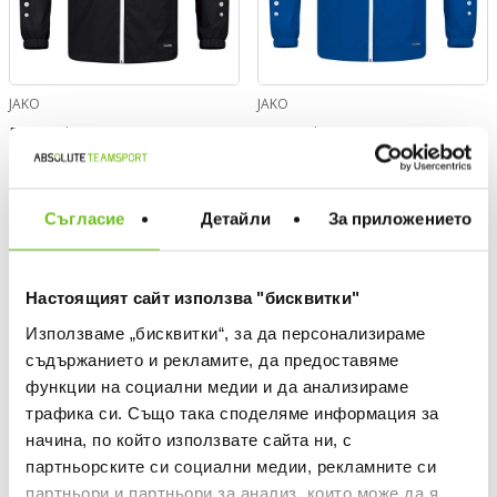
JAKO
JAKO
Rain jacket Power
Rain jacket Power
Текуща цена:
Текуща цена:
59,99 €
/
117,33 BGN
69,99 €
/
136,89 BGN
Съгласие
Детайли
За приложението
ONLY
ONLY
ONLINE
ONLINE
Настоящият сайт използва "бисквитки"
Използваме „бисквитки“, за да персонализираме
съдържанието и рекламите, да предоставяме
функции на социални медии и да анализираме
трафика си. Също така споделяме информация за
начина, по който използвате сайта ни, с
партньорските си социални медии, рекламните си
партньори и партньори за анализ, които може да я