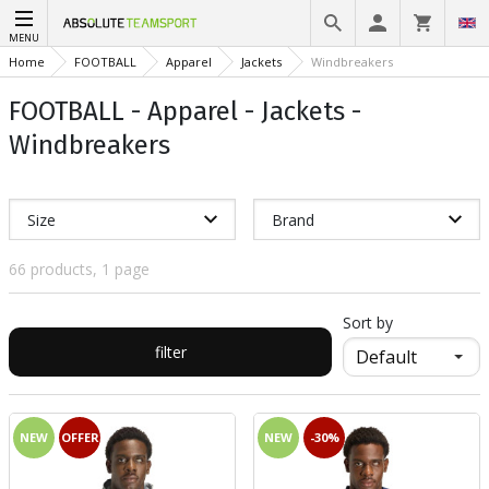
MENU
Home
FOOTBALL
Apparel
Jackets
Windbreakers
FOOTBALL - Apparel - Jackets -
Windbreakers
Size
Brand
66 products, 1 page
Sort by
filter
NEW
OFFER
NEW
-30%