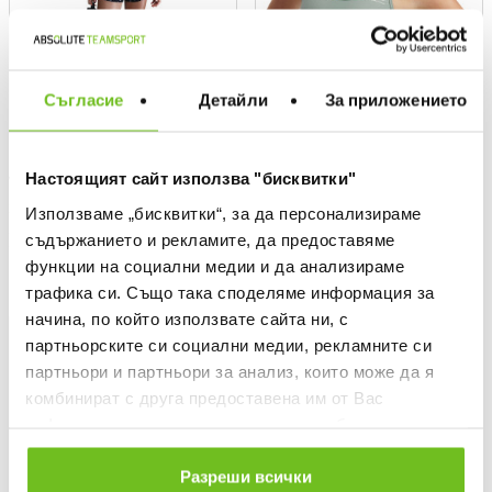
Съгласие
Детайли
За приложението
NIKE
UNDER ARMOUR
Настоящият сайт използва "бисквитки"
W NK1 LL BRA
HG Authentics Mid Branded
Sports Bra
Текуща цена:
32,21 €
/
63,00 BGN
Използваме „бисквитки“, за да персонализираме
Текуща цена:
22,55 €
/
44,10 BGN
Regular price:
46,01 €
Regular price
съдържанието и рекламите, да предоставяме
Спестявате:
13,80 €
Difference
Regular price:
32,21 €
Regular price
функции на социални медии и да анализираме
Спестявате:
9,66 €
Difference
трафика си. Също така споделяме информация за
начина, по който използвате сайта ни, с
OFFER
OFFER
партньорските си социални медии, рекламните си
партньори и партньори за анализ, които може да я
комбинират с друга предоставена им от Вас
информация или с такава, която са събрали от
ползването от Ваша страна на услугите им.
Разреши всички