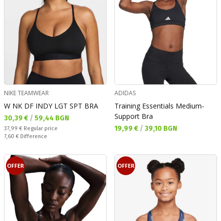
NIKE TEAMWEAR
ADIDAS
W NK DF INDY LGT SPT BRA
Training Essentials Medium-
Support Bra
Текуща цена:
30,39 €
/
59,44 BGN
Текуща цена:
19,99 €
/
39,10 BGN
Regular price:
37,99 €
Regular price
Спестявате:
7,60 €
Difference
OFFER
OFFER