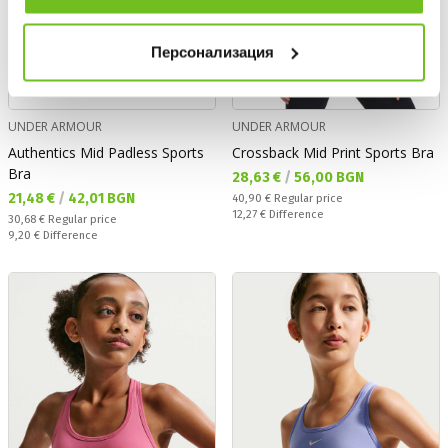
Персонализация
UNDER ARMOUR
UNDER ARMOUR
Authentics Mid Padless Sports
Crossback Mid Print Sports Bra
Bra
Текуща цена:
28,63 €
/
56,00 BGN
Текуща цена:
21,48 €
/
42,01 BGN
Regular price:
40,90 €
Regular price
Спестявате:
12,27 €
Difference
Regular price:
30,68 €
Regular price
Спестявате:
9,20 €
Difference