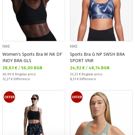
NIKE
NIKE
Women's Sports Bra W NK DF
Sports Bra G NP SWSH BRA
INDY BRA GLS
SPORT VNR
Текуща цена:
Текуща цена:
28,63 €
/
56,00 BGN
24,92 €
/
48,74 BGN
Regular price:
Regular price:
40,90 €
Regular price
33,23 €
Regular price
Спестявате:
Спестявате:
12,27 €
Difference
8,31 €
Difference
OFFER
OFFER