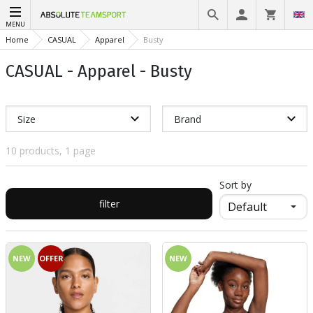
MENU
Home
CASUAL
Apparel
Busty
CASUAL - Apparel - Busty
Size
Brand
10 products, 1 page
Sort by
filter
NEW
OFFER
NEW