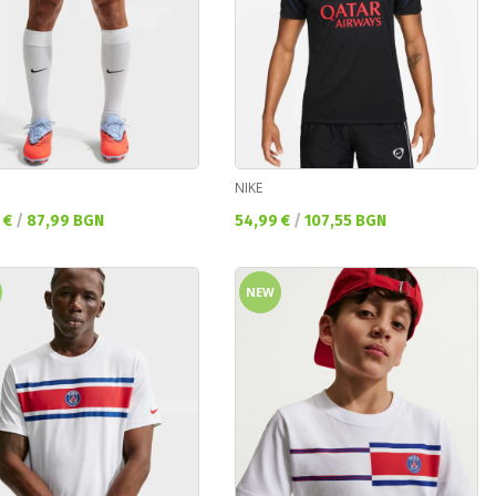
NIKE
а цена:
Текуща цена:
 €
/
87,99 BGN
54,99 €
/
107,55 BGN
NEW