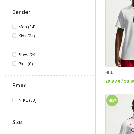
Gender
Men (34)
Kids (24)
Boys (24)
Girls (6)
NIKE
Текуща цена:
29,99 €
/
58,6
Brand
NIKE (58)
NEW
Size