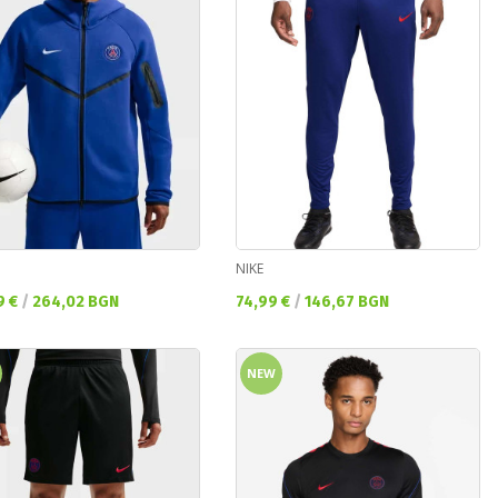
NIKE
а цена:
Текуща цена:
9 €
/
264,02 BGN
74,99 €
/
146,67 BGN
NEW