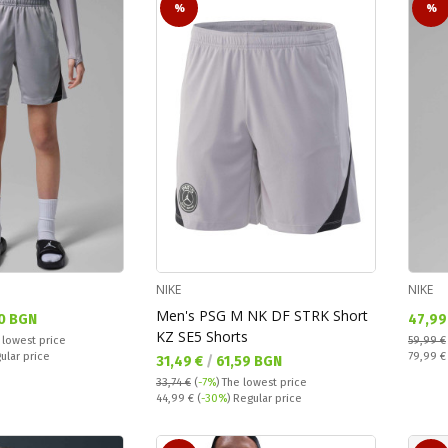
%
%
NIKE
NIKE
Men's PSG M NK DF STRK Short
Текущ
0 BGN
47,99
KZ SE5 Shorts
 lowest price
59,99 €
Regular
ular price
79,99 
Текуща цена:
31,49 €
/
61,59 BGN
33,74 €
(
-7%
)
The lowest price
Regular price:
44,99 €
(
-30%
) Regular price