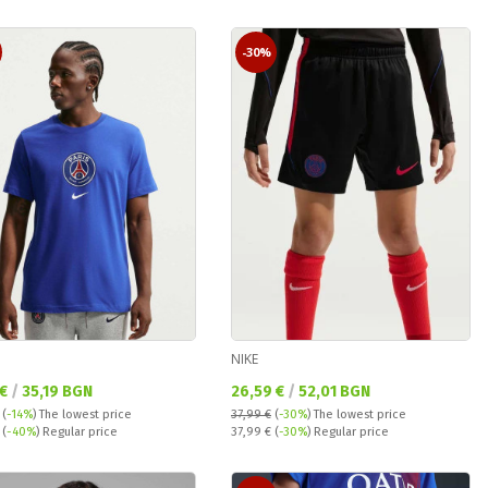
-30%
NIKE
а цена:
Текуща цена:
 €
/
35,19 BGN
26,59 €
/
52,01 BGN
(
-14%
)
The lowest price
37,99 €
(
-30%
)
The lowest price
 price:
Regular price:
€
(
-40%
) Regular price
37,99 €
(
-30%
) Regular price