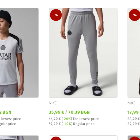
%
%
NIKE
NIKE
Текуща цена:
Текущ
2 BGN
35,99 €
/
70,39 BGN
17,99
 lowest price
44,99 €
(
-20%
)
The lowest price
20,99 €
Regular price:
Regular
gular price
59,99 €
(
-40%
) Regular price
29,99 