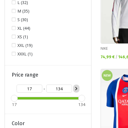
L (32)
M (35)
S (30)
XL (44)
XS (1)
XXL (19)
NIKE
XXXL (1)
Текуща цена:
74,99 €
/
146,
Price range
NEW
-
17
134
Color