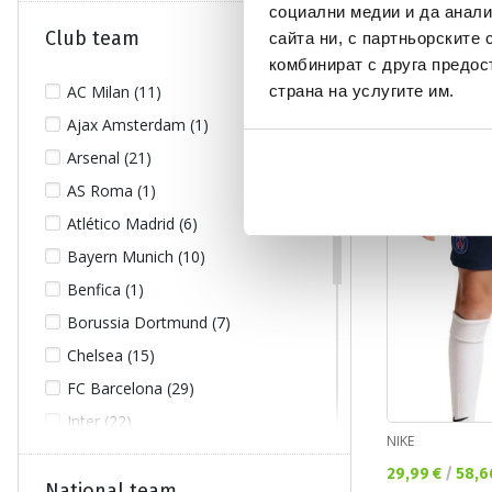
социални медии и да анали
NIKE
Club team
сайта ни, с партньорските 
Текуща цена:
74,99 €
/
146,
комбинират с друга предос
страна на услугите им.
AC Milan (11)
Ajax Amsterdam (1)
NEW
Arsenal (21)
AS Roma (1)
Atlético Madrid (6)
Bayern Munich (10)
Benfica (1)
Borussia Dortmund (7)
Chelsea (15)
FC Barcelona (29)
Inter (22)
NIKE
Juventus (15)
Текуща цена:
29,99 €
/
58,6
Liverpool FC (30)
National team