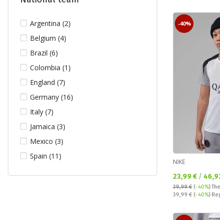
Manchester City (4)
Argentina (2)
-40%
Manchester United (32)
Belgium (4)
PSG (58)
Brazil (6)
Real Madrid (47)
Colombia (1)
Tottenham Hotspur F.C. (5)
England (7)
Germany (16)
Italy (7)
Jamaica (3)
Mexico (3)
Spain (11)
NIKE
Текуща цена:
23,99 €
/
46,9
39,99 €
(
-40%
)
The
Regular price:
39,99 €
(
-40%
) Re