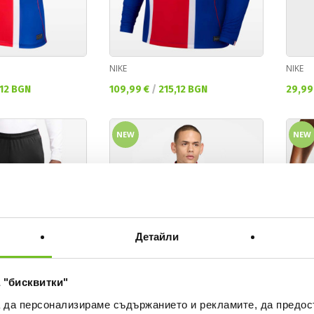
NIKE
NIKE
Текуща цена:
Текущ
,12 BGN
109,99 €
/
215,12 BGN
29,99
NEW
NEW
Детайли
 "бисквитки"
а да персонализираме съдържанието и рекламите, да предо