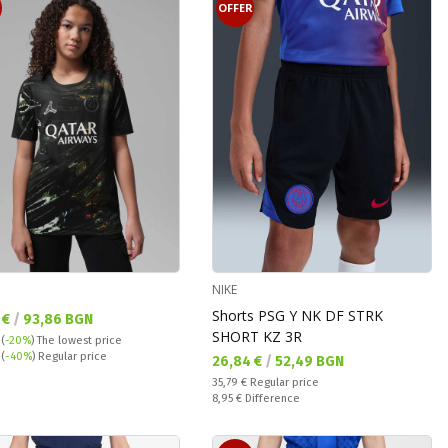
OFFER
NIKE
Shorts PSG Y NK DF STRK
а цена:
 €
/
93,86 BGN
SHORT KZ 3R
(
-20%
)
The lowest price
 price:
€
(
-40%
) Regular price
Текуща цена:
26,84 €
/
52,49 BGN
Regular price:
35,79 €
Regular price
Спестявате:
8,95 €
Difference