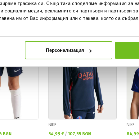
зираме трафика си. Също така споделяме информация за на
NIKE
NIKE
си социални медии, рекламните си партньори и партньори за
Текуща цена:
Текущ
67 BGN
74,99 €
/
146,67 BGN
42,99
тавена им от Вас информация или с такава, която са събрал
NEW
NEW
Персонализация
NIKE
NIKE
Текуща цена:
Текущ
6 BGN
54,99 €
/
107,55 BGN
84,99