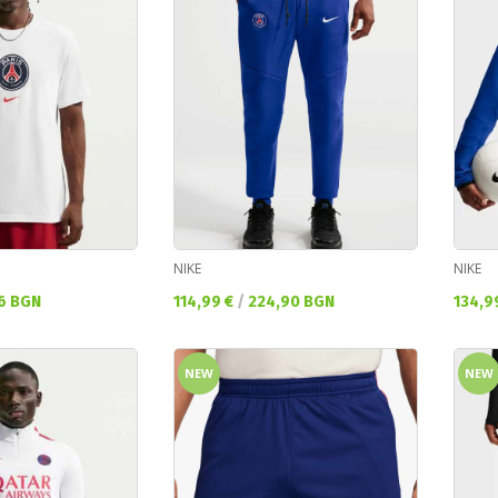
NIKE
NIKE
Текуща цена:
Текущ
6 BGN
114,99 €
/
224,90 BGN
134,9
NEW
NEW