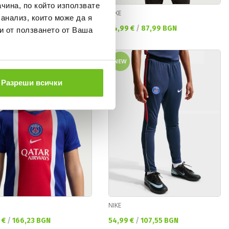
чина, по който използвате
NIKE
 анализ, които може да я
а цена:
Текуща цена:
 €
/
84,08 BGN
44,99 €
/
87,99 BGN
и от ползването от Ваша
NEW
Разреши всички
NIKE
а цена:
Текуща цена:
 €
/
166,23 BGN
54,99 €
/
107,55 BGN