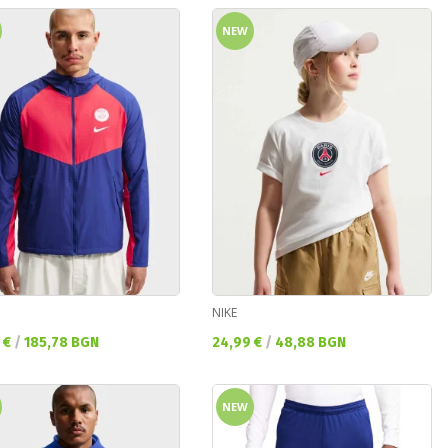
NEW
NIKE
а цена:
Текуща цена:
 €
/
185,78 BGN
24,99 €
/
48,88 BGN
NEW