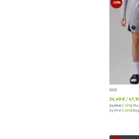
-30%
NIKE
Текуща цена:
24,49 €
/
47,9
34,99 €
(
-30%
)
The
Regular price:
34,99 €
(
-30%
) Reg