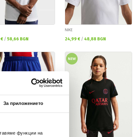
NIKE
а цена:
Текуща цена:
 €
/
58,66 BGN
24,99 €
/
48,88 BGN
NEW
За приложението
ставяме функции на