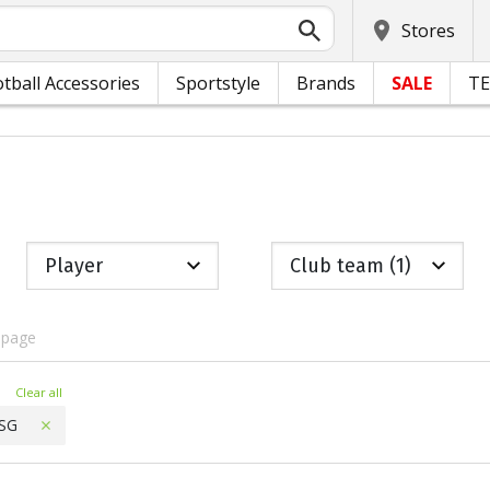
Stores
tball Accessories
Sportstyle
Brands
SALE
T
Player
Club team (1)
 page
ters
Clear all
SG