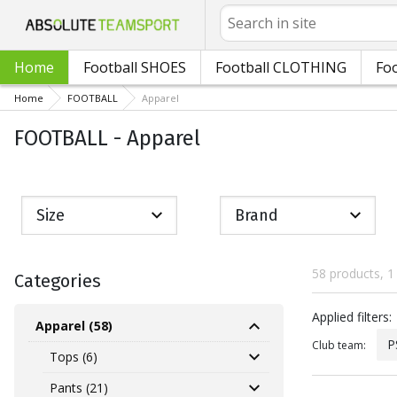
Search
Home
Football SHOES
Football CLOTHING
Foo
Home
FOOTBALL
Apparel
FOOTBALL - Apparel
Size
Brand
58 products, 1
Categories
Applied fil
Applied filters:
Apparel (58)
P
Club team:
Tops (6)
Pants (21)