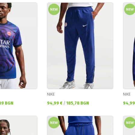
NEW
NEW
NIKE
NIKE
Текуща цена:
Текущ
89 BGN
94,99 €
/
185,78 BGN
94,99
NEW
NEW