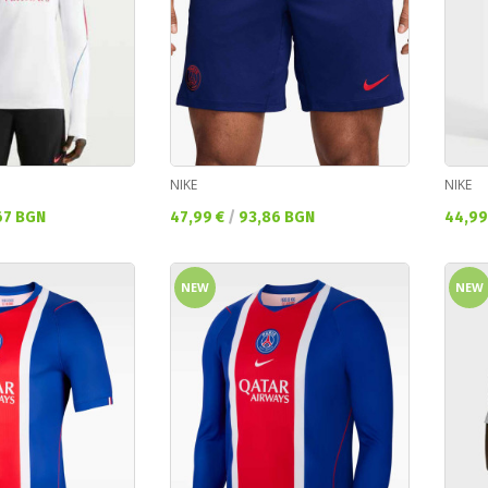
NIKE
NIKE
Текуща цена:
Текущ
67 BGN
47,99 €
/
93,86 BGN
44,99
NEW
NEW