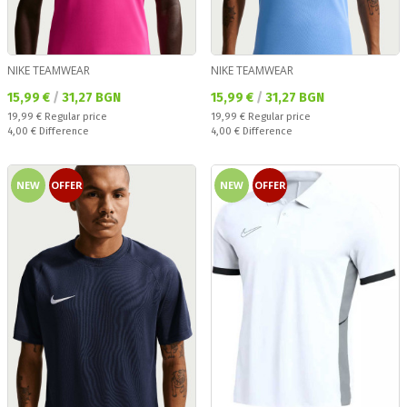
NIKE TEAMWEAR
NIKE TEAMWEAR
Текуща цена:
Текуща цена:
15,99 €
/
31,27 BGN
15,99 €
/
31,27 BGN
Regular price:
Regular price:
19,99 €
Regular price
19,99 €
Regular price
Спестявате:
Спестявате:
4,00 €
Difference
4,00 €
Difference
NEW
OFFER
NEW
OFFER