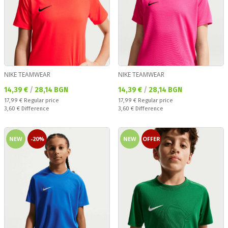
NIKE TEAMWEAR
NIKE TEAMWEAR
Текуща цена:
Текуща цена:
14,39 €
/
28,14 BGN
14,39 €
/
28,14 BGN
Regular price:
Regular price:
17,99 €
Regular price
17,99 €
Regular price
Спестявате:
Спестявате:
3,60 €
Difference
3,60 €
Difference
NEW
-20%
NEW
OFFER