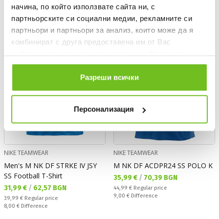
начина, по който използвате сайта ни, с
партньорските си социални медии, рекламните си
NEW
OFFER
NEW
OFFER
партньори и партньори за анализ, които може да я
комбинират с друга предоставена им от Вас
информация или с такава, която са събрали от
ползването от Ваша страна на услугите им.
Разреши всички
Персонализация
NIKE TEAMWEAR
NIKE TEAMWEAR
Men's M NK DF STRKE IV JSY
M NK DF ACDPR24 SS POLO K
SS Football T-Shirt
Текуща цена:
35,99 €
/
70,39 BGN
Текуща цена:
31,99 €
/
62,57 BGN
Regular price:
44,99 €
Regular price
Спестявате:
9,00 €
Difference
Regular price:
39,99 €
Regular price
Спестявате:
8,00 €
Difference