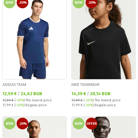
NEW
-30%
NEW
-20%
ADIDAS TEAM
NIKE TEAMWEAR
Текуща цена:
Текуща цена:
12,59 €
/
24,62 BGN
14,39 €
/
28,14 BGN
17,99 €
(
-30%
)
The lowest price
17,99 €
(
-20%
)
The lowest price
Regular price:
Regular price:
17,99 €
(
-30%
) Regular price
17,99 €
(
-20%
) Regular price
NEW
-20%
NEW
OFFER