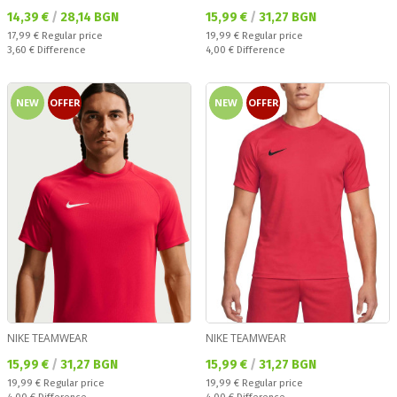
Текуща цена:
Текуща цена:
14,39 €
/
28,14 BGN
15,99 €
/
31,27 BGN
Regular price:
Regular price:
17,99 €
Regular price
19,99 €
Regular price
Спестявате:
Спестявате:
3,60 €
Difference
4,00 €
Difference
NEW
OFFER
NEW
OFFER
NIKE TEAMWEAR
NIKE TEAMWEAR
Текуща цена:
Текуща цена:
15,99 €
/
31,27 BGN
15,99 €
/
31,27 BGN
Regular price:
Regular price:
19,99 €
Regular price
19,99 €
Regular price
Спестявате:
Спестявате: