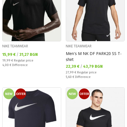
NIKE TEAMWEAR
NIKE TEAMWEAR
Men's M NK DF PARK20 SS T-
Текуща цена:
15,99 €
/
31,27 BGN
shirt
Regular price:
19,99 €
Regular price
Спестявате:
4,00 €
Difference
Текуща цена:
22,39 €
/
43,79 BGN
Regular price:
27,99 €
Regular price
Спестявате:
5,60 €
Difference
NEW
OFFER
NEW
OFFER