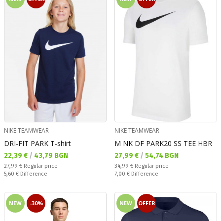
NIKE TEAMWEAR
NIKE TEAMWEAR
DRI-FIT PARK T-shirt
M NK DF PARK20 SS TEE HBR
Текуща цена:
Текуща цена:
22,39 €
/
43,79 BGN
27,99 €
/
54,74 BGN
Regular price:
Regular price:
27,99 €
Regular price
34,99 €
Regular price
Спестявате:
Спестявате:
5,60 €
Difference
7,00 €
Difference
NEW
-30%
NEW
OFFER