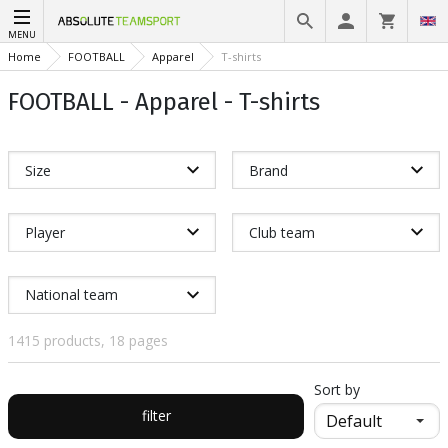
MENU
Home
FOOTBALL
Apparel
T-shirts
FOOTBALL - Apparel - T-shirts
Size
Brand
Player
Club team
National team
1415 products, 18 pages
Sort by
filter