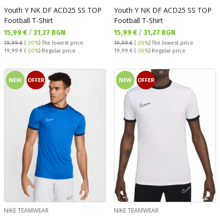
Youth Y NK DF ACD25 SS TOP
Youth Y NK DF ACD25 SS TOP
Football T-Shirt
Football T-Shirt
Текуща цена:
Текуща цена:
15,99 €
/
31,27 BGN
15,99 €
/
31,27 BGN
19,99 €
(
-20%
)
The lowest price
19,99 €
(
-20%
)
The lowest price
Regular price:
Regular price:
19,99 €
(
-20%
) Regular price
19,99 €
(
-20%
) Regular price
NEW
OFFER
NEW
OFFER
NIKE TEAMWEAR
NIKE TEAMWEAR