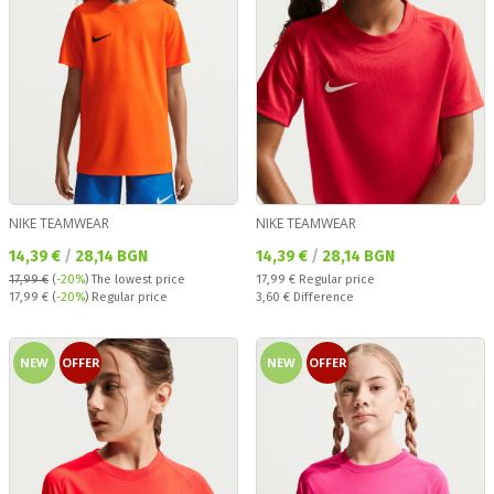
NIKE TEAMWEAR
NIKE TEAMWEAR
Текуща цена:
Текуща цена:
14,39 €
/
28,14 BGN
14,39 €
/
28,14 BGN
Regular price:
17,99 €
(
-20%
)
The lowest price
17,99 €
Regular price
Regular price:
Спестявате:
17,99 €
(
-20%
) Regular price
3,60 €
Difference
NEW
OFFER
NEW
OFFER