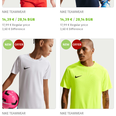
NIKE TEAMWEAR
NIKE TEAMWEAR
Текуща цена:
Текуща цена:
14,39 €
/
28,14 BGN
14,39 €
/
28,14 BGN
Regular price:
Regular price:
17,99 €
Regular price
17,99 €
Regular price
Спестявате:
Спестявате:
3,60 €
Difference
3,60 €
Difference
NEW
OFFER
NEW
OFFER
NIKE TEAMWEAR
NIKE TEAMWEAR