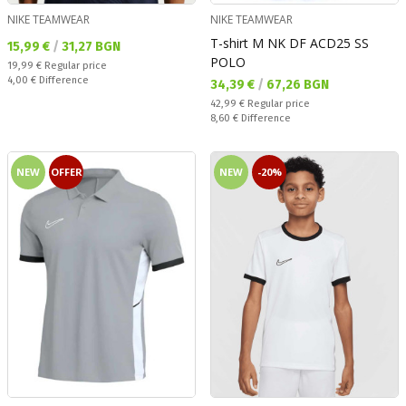
NIKE TEAMWEAR
NIKE TEAMWEAR
T-shirt M NK DF ACD25 SS
Текуща цена:
15,99 €
/
31,27 BGN
POLO
Regular price:
19,99 €
Regular price
Спестявате:
4,00 €
Difference
Текуща цена:
34,39 €
/
67,26 BGN
Regular price:
42,99 €
Regular price
Спестявате:
8,60 €
Difference
NEW
OFFER
NEW
-20%