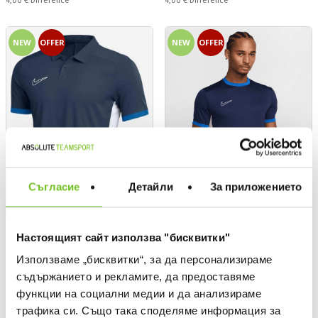
4,00 €
Difference
4,00 €
Difference
NEW
OFFER
NEW
OFFER
Съгласие
Детайли
За приложението
NIKE TEAMWEAR
NIKE TEAMWEAR
Настоящият сайт използва "бисквитки"
T-shirt M NK DF ACD25 SS
T-shirt M NK DF ACD25 SS TOP
Използваме „бисквитки“, за да персонализираме
POLO
Текуща цена:
19,99 €
/
39,10 BGN
съдържанието и рекламите, да предоставяме
Текуща цена:
34,39 €
/
67,26 BGN
Regular price:
24,99 €
Regular price
функции на социални медии и да анализираме
Спестявате:
5,00 €
Difference
Regular price:
42,99 €
Regular price
Спестявате:
трафика си. Също така споделяме информация за
8,60 €
Difference