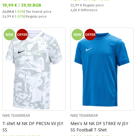
Текуща цена:
19,99 €
/
39,10 BGN
Regular price:
22,99 €
Regular price
Спестявате:
4,60 €
Difference
24,99 €
(
-20%
)
The lowest price
Regular price:
24,99 €
(
-20%
) Regular price
NEW
OFFER
NEW
OFFER
NIKE TEAMWEAR
NIKE TEAMWEAR
T-shirt M NK DF PRCSN VII JSY
Men's M NK DF STRKE IV JSY
SS
SS Football T-Shirt