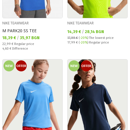
NIKE TEAMWEAR
NIKE TEAMWEAR
M PARK20 SS TEE
Текуща цена:
14,39 €
/
28,14 BGN
Текуща цена:
18,39 €
/
35,97 BGN
17,99 €
(
-20%
)
The lowest price
Regular price:
17,99 €
(
-20%
) Regular price
Regular price:
22,99 €
Regular price
Спестявате:
4,60 €
Difference
NEW
OFFER
NEW
OFFER