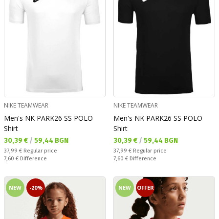
NIKE TEAMWEAR
NIKE TEAMWEAR
Men's NK PARK26 SS POLO
Men's NK PARK26 SS POLO
Shirt
Shirt
Текуща цена:
Текуща цена:
30,39 €
/
59,44 BGN
30,39 €
/
59,44 BGN
Regular price:
Regular price:
37,99 €
Regular price
37,99 €
Regular price
Спестявате:
Спестявате:
7,60 €
Difference
7,60 €
Difference
NEW
-20%
NEW
OFFER