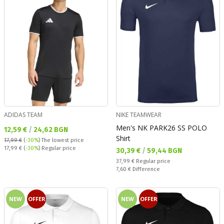
ADIDAS TEAM
NIKE TEAMWEAR
Men's NK PARK26 SS POLO
Текуща цена:
12,59 €
/
24,62 BGN
Shirt
17,99 €
(
-30%
)
The lowest price
Regular price:
17,99 €
(
-30%
) Regular price
Текуща цена:
30,39 €
/
59,44 BGN
Regular price:
37,99 €
Regular price
Спестявате:
7,60 €
Difference
NEW
OFFER
NEW
OFFER