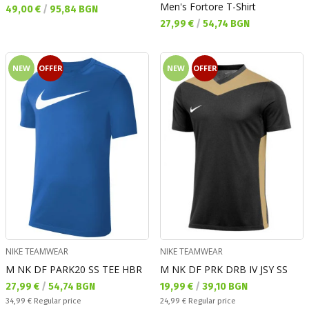
Men's Fortore T-Shirt
Текуща цена:
49,00 €
/
95,84 BGN
Текуща цена:
27,99 €
/
54,74 BGN
NEW
OFFER
NEW
OFFER
NIKE TEAMWEAR
NIKE TEAMWEAR
M NK DF PARK20 SS TEE HBR
M NK DF PRK DRB IV JSY SS
Текуща цена:
Текуща цена:
27,99 €
/
54,74 BGN
19,99 €
/
39,10 BGN
Regular price:
Regular price:
34,99 €
Regular price
24,99 €
Regular price