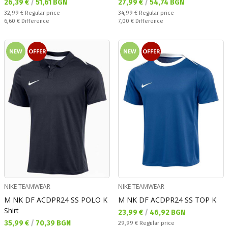
Текуща цена:
Текуща цена:
26,39 €
/
51,61 BGN
27,99 €
/
54,74 BGN
Regular price:
Regular price:
32,99 €
Regular price
34,99 €
Regular price
Спестявате:
Спестявате:
6,60 €
Difference
7,00 €
Difference
NEW
OFFER
NEW
OFFER
NIKE TEAMWEAR
NIKE TEAMWEAR
M NK DF ACDPR24 SS POLO K
M NK DF ACDPR24 SS TOP K
Shirt
Текуща цена:
23,99 €
/
46,92 BGN
Текуща цена:
35,99 €
/
70,39 BGN
Regular price:
29,99 €
Regular price