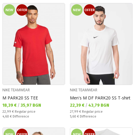
NEW
OFFER
NEW
OFFER
NIKE TEAMWEAR
NIKE TEAMWEAR
M PARK20 SS TEE
Men's M DF PARK20 SS T-shirt
Текуща цена:
Текуща цена:
18,39 €
/
35,97 BGN
22,39 €
/
43,79 BGN
Regular price:
Regular price:
22,99 €
Regular price
27,99 €
Regular price
Спестявате:
Спестявате:
4,60 €
Difference
5,60 €
Difference
NEW
OFFER
NEW
OFFER