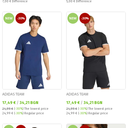
Спестявате:
Спестявате:
7,00 €
Difference
5,00 €
Difference
NEW
-30%
NEW
-30%
ADIDAS TEAM
ADIDAS TEAM
Текуща цена:
Текуща цена:
17,49 €
/
34,21 BGN
17,49 €
/
34,21 BGN
24,99 €
(
-30%
)
The lowest price
24,99 €
(
-30%
)
The lowest price
Regular price:
Regular price:
24,99 €
(
-30%
) Regular price
24,99 €
(
-30%
) Regular price