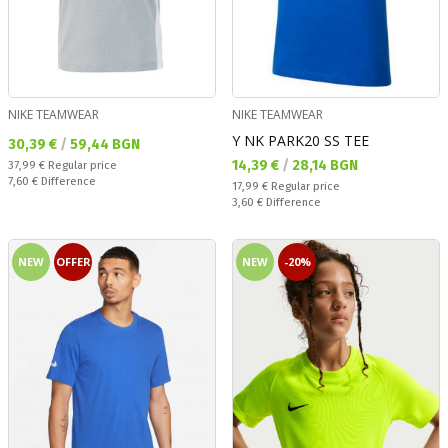
NIKE TEAMWEAR
NIKE TEAMWEAR
Y NK PARK20 SS TEE
Текуща цена:
30,39 €
/
59,44 BGN
Текуща цена:
14,39 €
/
28,14 BGN
Regular price:
37,99 €
Regular price
Спестявате:
7,60 €
Difference
Regular price:
17,99 €
Regular price
Спестявате:
3,60 €
Difference
NEW
OFFER
NEW
-20%