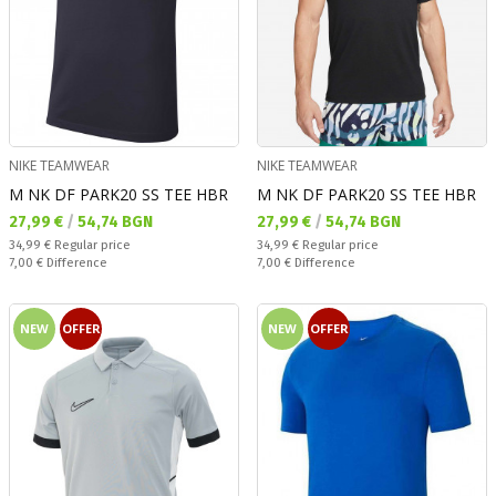
NIKE TEAMWEAR
NIKE TEAMWEAR
M NK DF PARK20 SS TEE HBR
M NK DF PARK20 SS TEE HBR
Текуща цена:
Текуща цена:
27,99 €
/
54,74 BGN
27,99 €
/
54,74 BGN
Regular price:
Regular price:
34,99 €
Regular price
34,99 €
Regular price
Спестявате:
Спестявате:
7,00 €
Difference
7,00 €
Difference
NEW
OFFER
NEW
OFFER