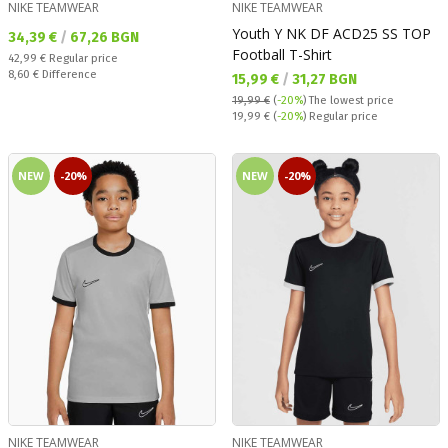
NIKE TEAMWEAR
NIKE TEAMWEAR
Youth Y NK DF ACD25 SS TOP
Текуща цена:
34,39 €
/
67,26 BGN
Football T-Shirt
Regular price:
42,99 €
Regular price
Спестявате:
8,60 €
Difference
Текуща цена:
15,99 €
/
31,27 BGN
19,99 €
(
-20%
)
The lowest price
Regular price:
19,99 €
(
-20%
) Regular price
NEW
-20%
NEW
-20%
NIKE TEAMWEAR
NIKE TEAMWEAR