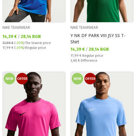
NIKE TEAMWEAR
NIKE TEAMWEAR
Y NK DF PARK VIII JSY SS T-
Текуща цена:
14,39 €
/
28,14 BGN
Shirt
17,99 €
(
-20%
)
The lowest price
Regular price:
17,99 €
(
-20%
) Regular price
Текуща цена:
14,39 €
/
28,14 BGN
Regular price:
17,99 €
Regular price
Спестявате:
3,60 €
Difference
NEW
OFFER
NEW
OFFER