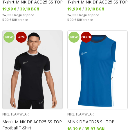
T-shirt M NK DF ACD25 SS TOP
T-shirt M NK DF ACD25 SS TOP
Текуща цена:
Текуща цена:
19,99 €
/
39,10 BGN
19,99 €
/
39,10 BGN
Regular price:
Regular price:
24,99 €
Regular price
24,99 €
Regular price
Спестявате:
Спестявате:
5,00 €
Difference
5,00 €
Difference
NEW
-20%
NEW
OFFER
NIKE TEAMWEAR
NIKE TEAMWEAR
Men's M NK DF ACD25 SS TOP
M NK DF ACD25 SL TOP
Football T-Shirt
Текуща цена:
18,39 €
/
35,97 BGN