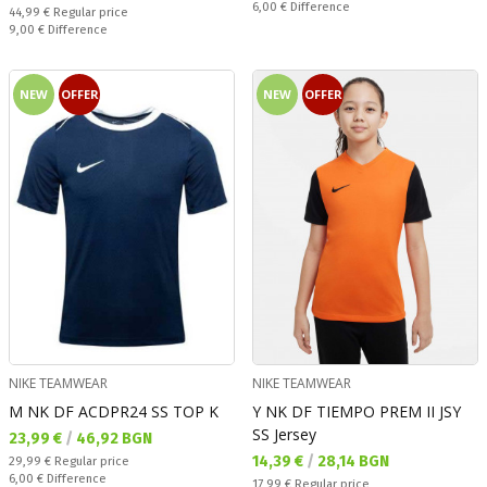
Спестявате:
6,00 €
Difference
Regular price:
44,99 €
Regular price
Спестявате:
9,00 €
Difference
NEW
OFFER
NEW
OFFER
NIKE TEAMWEAR
NIKE TEAMWEAR
M NK DF ACDPR24 SS TOP K
Y NK DF TIEMPO PREM II JSY
SS Jersey
Текуща цена:
23,99 €
/
46,92 BGN
Текуща цена:
14,39 €
/
28,14 BGN
Regular price:
29,99 €
Regular price
Спестявате:
6,00 €
Difference
Regular price:
17,99 €
Regular price