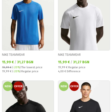
NIKE TEAMWEAR
NIKE TEAMWEAR
Текуща цена:
Текуща цена:
15,99 €
/
31,27 BGN
15,99 €
/
31,27 BGN
Regular price:
19,99 €
(
-20%
)
The lowest price
19,99 €
Regular price
Regular price:
Спестявате:
19,99 €
(
-20%
) Regular price
4,00 €
Difference
NEW
OFFER
NEW
OFFER