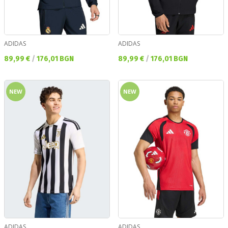
ADIDAS
ADIDAS
Текуща цена:
Текуща цена:
89,99 €
/
176,01 BGN
89,99 €
/
176,01 BGN
NEW
NEW
ADIDAS
ADIDAS