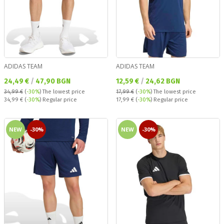
ADIDAS TEAM
ADIDAS TEAM
Текуща цена:
Текуща цена:
24,49 €
/
47,90 BGN
12,59 €
/
24,62 BGN
34,99 €
(
-30%
)
The lowest price
17,99 €
(
-30%
)
The lowest price
Regular price:
Regular price:
34,99 €
(
-30%
) Regular price
17,99 €
(
-30%
) Regular price
NEW
-30%
NEW
-30%