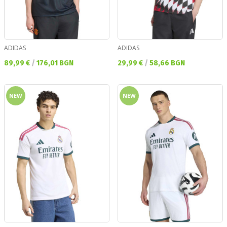
ADIDAS
ADIDAS
Текуща цена:
Текуща цена:
89,99 €
/
176,01 BGN
29,99 €
/
58,66 BGN
NEW
NEW