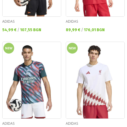
ADIDAS
ADIDAS
Текуща цена:
Текуща цена:
54,99 €
/
107,55 BGN
89,99 €
/
176,01 BGN
NEW
NEW
ADIDAS
ADIDAS