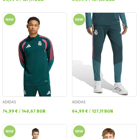
NEW
NEW
ADIDAS
ADIDAS
Текуща цена:
Текуща цена:
74,99 €
/
146,67 BGN
64,99 €
/
127,11 BGN
NEW
NEW