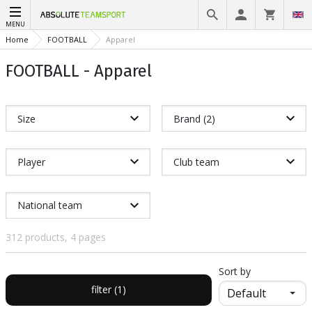
MENU
Home
FOOTBALL
Apparel
FOOTBALL - Apparel
Size
Brand (2)
Player
Club team
National team
312 products, 4 pages
Sort by
filter (1)