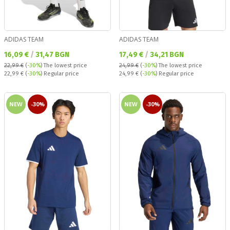
ADIDAS TEAM
ADIDAS TEAM
Текуща цена:
Текуща цена:
16,09 €
/
31,47 BGN
17,49 €
/
34,21 BGN
22,99 €
(
-30%
)
The lowest price
24,99 €
(
-30%
)
The lowest price
Regular price:
Regular price:
22,99 €
(
-30%
) Regular price
24,99 €
(
-30%
) Regular price
NEW
-30%
NEW
-30%