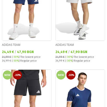
ADIDAS TEAM
ADIDAS TEAM
Текуща цена:
Текуща цена:
24,49 €
/
47,90 BGN
24,49 €
/
47,90 BGN
34,99 €
(
-30%
)
The lowest price
34,99 €
(
-30%
)
The lowest price
Regular price:
Regular price:
34,99 €
(
-30%
) Regular price
34,99 €
(
-30%
) Regular price
NEW
-30%
NEW
-30%