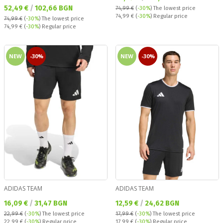
Текуща цена:
52,49 €
/
102,66 BGN
74,99 €
(
-30%
)
The lowest price
Regular price:
74,99 €
(
-30%
) Regular price
74,99 €
(
-30%
)
The lowest price
Regular price:
74,99 €
(
-30%
) Regular price
NEW
-30%
NEW
-30%
ADIDAS TEAM
ADIDAS TEAM
Текуща цена:
Текуща цена:
16,09 €
/
31,47 BGN
12,59 €
/
24,62 BGN
22,99 €
(
-30%
)
The lowest price
17,99 €
(
-30%
)
The lowest price
Regular price:
Regular price:
22,99 €
(
-30%
) Regular price
17,99 €
(
-30%
) Regular price