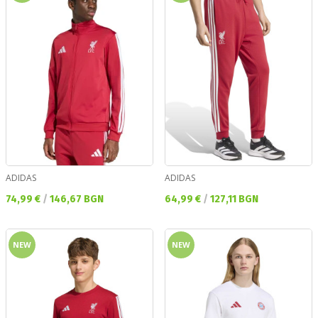
ADIDAS
ADIDAS
Текуща цена:
Текуща цена:
74,99 €
/
146,67 BGN
64,99 €
/
127,11 BGN
NEW
NEW