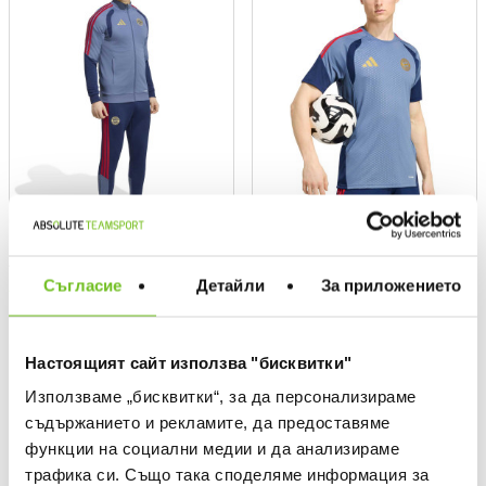
ADIDAS
ADIDAS
Съгласие
Детайли
За приложението
Текуща цена:
Текуща цена:
129,99 €
/
254,24 BGN
54,99 €
/
107,55 BGN
Настоящият сайт използва "бисквитки"
NEW
NEW
Използваме „бисквитки“, за да персонализираме
съдържанието и рекламите, да предоставяме
функции на социални медии и да анализираме
трафика си. Също така споделяме информация за