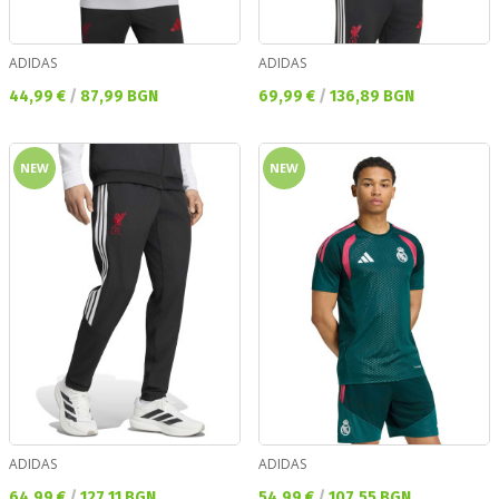
ADIDAS
ADIDAS
Текуща цена:
Текуща цена:
44,99 €
/
87,99 BGN
69,99 €
/
136,89 BGN
NEW
NEW
ADIDAS
ADIDAS
Текуща цена:
Текуща цена:
64,99 €
/
127,11 BGN
54,99 €
/
107,55 BGN