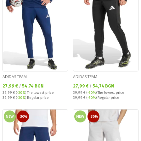
ADIDAS TEAM
ADIDAS TEAM
Текуща цена:
Текуща цена:
27,99 €
/
54,74 BGN
27,99 €
/
54,74 BGN
39,99 €
(
-30%
)
The lowest price
39,99 €
(
-30%
)
The lowest price
Regular price:
Regular price:
39,99 €
(
-30%
) Regular price
39,99 €
(
-30%
) Regular price
NEW
-30%
NEW
-30%