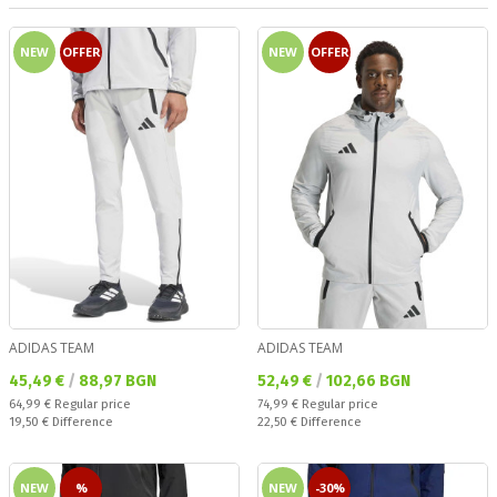
NEW
OFFER
NEW
OFFER
ADIDAS TEAM
ADIDAS TEAM
Текуща цена:
Текуща цена:
45,49 €
/
88,97 BGN
52,49 €
/
102,66 BGN
Regular price:
Regular price:
64,99 €
Regular price
74,99 €
Regular price
Спестявате:
Спестявате:
19,50 €
Difference
22,50 €
Difference
NEW
%
NEW
-30%