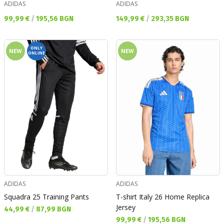
ADIDAS
ADIDAS
Текуща цена:
Текуща цена:
99,99 €
/
195,56 BGN
149,99 €
/
293,35 BGN
ONLY
NEW
NEW
ONLINE
ADIDAS
ADIDAS
Squadra 25 Training Pants
T-shirt Italy 26 Home Replica
Jersey
Текуща цена:
44,99 €
/
87,99 BGN
Текуща цена:
99,99 €
/
195,56 BGN