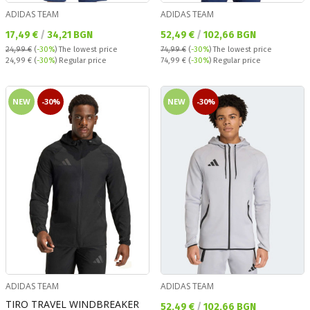
ADIDAS TEAM
ADIDAS TEAM
Текуща цена:
Текуща цена:
17,49 €
/
34,21 BGN
52,49 €
/
102,66 BGN
24,99 €
(
-30%
)
The lowest price
74,99 €
(
-30%
)
The lowest price
Regular price:
Regular price:
24,99 €
(
-30%
) Regular price
74,99 €
(
-30%
) Regular price
NEW
-30%
NEW
-30%
ADIDAS TEAM
ADIDAS TEAM
TIRO TRAVEL WINDBREAKER
Текуща цена:
52,49 €
/
102,66 BGN