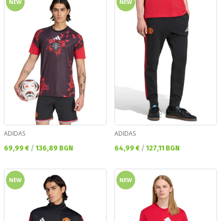
NEW
NEW
ADIDAS
ADIDAS
Текуща цена:
Текуща цена:
69,99 €
/
136,89 BGN
64,99 €
/
127,11 BGN
NEW
NEW