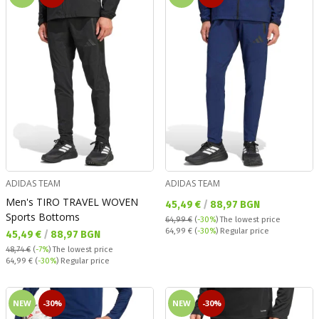
ADIDAS TEAM
ADIDAS TEAM
Men's TIRO TRAVEL WOVEN
Текуща цена:
45,49 €
/
88,97 BGN
Sports Bottoms
64,99 €
(
-30%
)
The lowest price
Regular price:
64,99 €
(
-30%
) Regular price
Текуща цена:
45,49 €
/
88,97 BGN
48,74 €
(
-7%
)
The lowest price
Regular price:
64,99 €
(
-30%
) Regular price
NEW
-30%
NEW
-30%