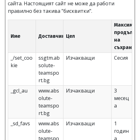
сайта. Настоящият сайт не може да работи
правилно без такива "бисквитки".
Максимал
продължи
Име
Доставчик
Цел
на
съхранен
_/set_coo
ssgtm.ab
Изчакващи
Сесия
kie
solute-
teamspo
rt.bg
_gcl_au
www.abs
Изчакващи
3
olute-
месец
teamspo
а
rt.bg
_sd_favs
www.abs
Изчакващи
1
olute-
годин
teamspo
а