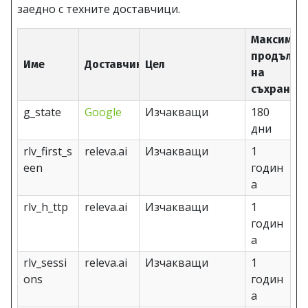
заедно с техните доставчици.
Максимал
продължи
Име
Доставчик
Цел
на
съхранен
g_state
Google
Изчакващи
180
дни
rlv_first_s
releva.ai
Изчакващи
1
een
годин
а
rlv_h_ttp
releva.ai
Изчакващи
1
годин
а
rlv_sessi
releva.ai
Изчакващи
1
ons
годин
а