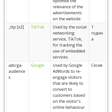
optimise the
relevance of the
advertisements
on the website.
_ttp [x2]
TikTok
Used by the social
1
networking
годин
service, TikTok,
а
for tracking the
use of embedded
services.
ads/ga-
Google
Used by Google
Сесия
audience
AdWords to re-
s
engage visitors
that are likely to
convert to
customers based
on the visitor's
online behaviour