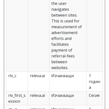
the user
navigates
between sites.
This is used for
measurement of
advertisement
efforts and
facilitates
payment of
referral-fees
between
websites.
rlv_c
releva.ai
Изчакващи
1
годин
а
rlv_first_s
releva.ai
Изчакващи
Сесия
ession