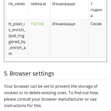
rlv_views
releva.ai
Изчакващи
1
годин
а
tt_pixel_i
TikTok
Изчакващи
Сесия
s_enrich_
ipv6_trig
gered_by
_enrich_a
m
5. Browser settings
Your browser can be set to prevent the storage of
cookies or to delete existing ones. To find out how,
please consult your browser manufacturer or use
instructions for this.