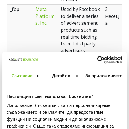
_fbp
Meta
Used by Facebook
3
Platform
to deliver a series
месец
s, Inc.
of advertisement
а
products such as
real time bidding
from third party
advertisers.
_ga
www.abs
Used to send data
2
olute-
to Google
годин
teamspo
Analytics about
и
Съгласие
Детайли
За приложението
rt.bg
the visitor's
device and
behavior. Tracks
Настоящият сайт използва "бисквитки"
the visitor across
Използваме „бисквитки“, за да персонализираме
devices and
съдържанието и рекламите, да предоставяме
marketing
функции на социални медии и да анализираме
channels.
трафика си. Също така споделяме информация за