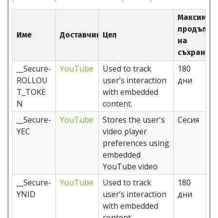
Максимал
продължи
Име
Доставчик
Цел
на
съхранен
__Secure-
YouTube
Used to track
180
ROLLOU
user’s interaction
дни
T_TOKE
with embedded
N
content.
__Secure-
YouTube
Stores the user's
Сесия
YEC
video player
preferences using
embedded
YouTube video
__Secure-
YouTube
Used to track
180
YNID
user’s interaction
дни
with embedded
content.