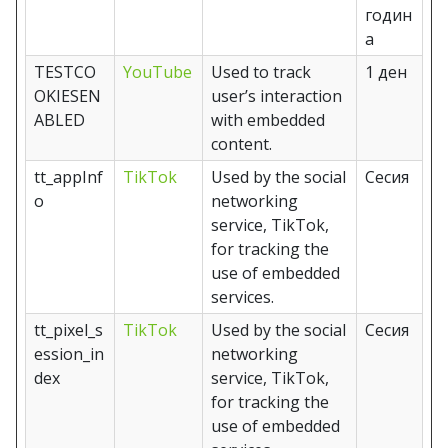
годин
а
TESTCO
YouTube
Used to track
1 ден
OKIESEN
user’s interaction
ABLED
with embedded
content.
tt_appInf
TikTok
Used by the social
Сесия
o
networking
service, TikTok,
for tracking the
use of embedded
services.
tt_pixel_s
TikTok
Used by the social
Сесия
ession_in
networking
dex
service, TikTok,
for tracking the
use of embedded