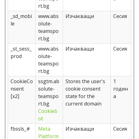
rt.bg
_sd_mobi
www.abs
Изчакващи
Сесия
le
olute-
teamspo
rt.bg
_st_sess_
www.abs
Изчакващи
Сесия
prod
olute-
teamspo
rt.bg
CookieCo
ssgtm.ab
Stores the user's
1
nsent
solute-
cookie consent
годин
[x2]
teamspo
state for the
а
rt.bg
current domain
Cookieb
ot
fbssls_#
Meta
Изчакващи
Сесия
Platform