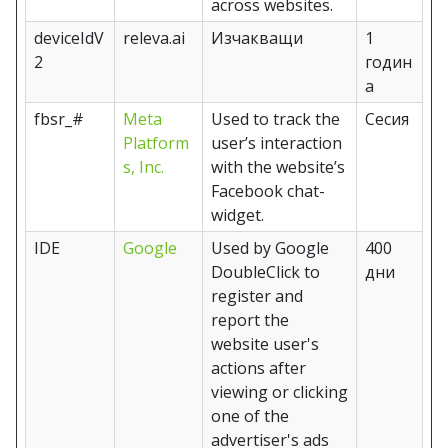
across websites.
deviceIdV
releva.ai
Изчакващи
1
2
годин
а
fbsr_#
Meta
Used to track the
Сесия
Platform
user’s interaction
s, Inc.
with the website’s
Facebook chat-
widget.
IDE
Google
Used by Google
400
DoubleClick to
дни
register and
report the
website user's
actions after
viewing or clicking
one of the
advertiser's ads