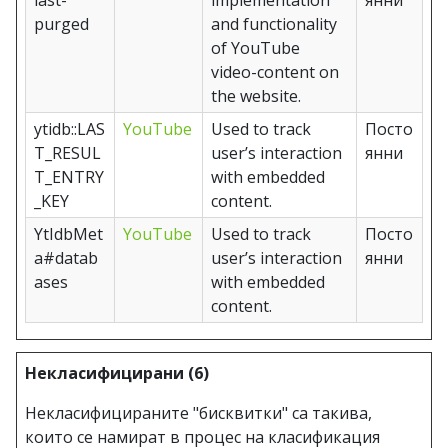
last-
implementation
янни
purged
and functionality
of YouTube
video-content on
the website.
ytidb::LAS
YouTube
Used to track
Посто
T_RESUL
user’s interaction
янни
T_ENTRY
with embedded
_KEY
content.
YtIdbMet
YouTube
Used to track
Посто
a#datab
user’s interaction
янни
ases
with embedded
content.
Некласифицирани (6)
Некласифицираните "бисквитки" са такива,
които се намират в процес на класификация