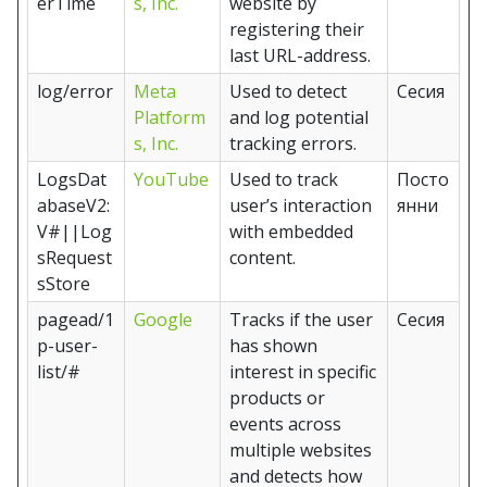
erTime
s, Inc.
website by
registering their
last URL-address.
log/error
Meta
Used to detect
Сесия
Platform
and log potential
s, Inc.
tracking errors.
LogsDat
YouTube
Used to track
Посто
abaseV2:
user’s interaction
янни
V#||Log
with embedded
sRequest
content.
sStore
pagead/1
Google
Tracks if the user
Сесия
p-user-
has shown
list/#
interest in specific
products or
events across
multiple websites
and detects how