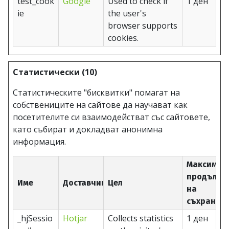
test_cook
Google
Used to check if
1 ден
ie
the user's
browser supports
cookies.
Статистически (10)
Статистическите "бисквитки" помагат на
собствениците на сайтове да научават как
посетителите си взаимодействат със сайтовете,
като събират и докладват анонимна
информация.
Максимал
продължи
Име
Доставчик
Цел
на
съхранен
_hjSessio
Hotjar
Collects statistics
1 ден