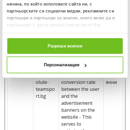
_ga_#
www.abs
Used to send data
2
начина, по който използвате сайта ни, с
olute-
to Google
годин
партньорските си социални медии, рекламните си
teamspo
Analytics about
и
партньори и партньори за анализ, които може да я
rt.bg
the visitor's
комбинират с друга предоставена им от Вас
device and
информация или с такава, която са събрали от
behavior. Tracks
ползването от Ваша страна на услугите им.
the visitor across
Разреши всички
devices and
marketing
Персонализация
channels.
_gcl_ls
www.abs
Tracks the
Посто
olute-
conversion rate
янни
teamspo
between the user
rt.bg
and the
advertisement
banners on the
website - This
serves to