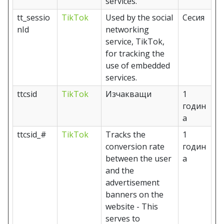
services.
tt_sessio
TikTok
Used by the social
Сесия
nId
networking
service, TikTok,
for tracking the
use of embedded
services.
ttcsid
TikTok
Изчакващи
1
годин
а
ttcsid_#
TikTok
Tracks the
1
conversion rate
годин
between the user
а
and the
advertisement
banners on the
website - This
serves to