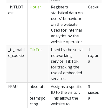
_hjTLDT
Hotjar
Registers
Сесия
est
statistical data on
users' behaviour
on the website.
Used for internal
analytics by the
website operator.
_tt_enabl
TikTok
Used by the social
1
e_cookie
networking
годин
service, TikTok,
а
for tracking the
use of embedded
services.
FPAU
absolute
Assigns a specific
3
-
ID to the visitor.
месец
teamspo
This allows the
а
rt.bg
website to