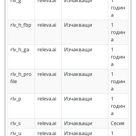
rlv_g
releva.ai
Изчакващи
1
годин
а
rlv_h_fbp
releva.ai
Изчакващи
1
годин
а
rlv_h_ga
releva.ai
Изчакващи
1
годин
а
rlv_h_pro
releva.ai
Изчакващи
1
file
годин
а
rlv_p
releva.ai
Изчакващи
1
годин
а
rlv_s
releva.ai
Изчакващи
Сесия
rlv_u
releva.ai
Изчакващи
1