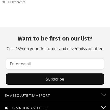
Спестявате:
10,00 €
Difference
Want to be first on our list?
Get -15% on your first order and never miss an offer.
Subscribe
ЗА ABSOLUTE TEAMSPORT
INFORMATION AND HELP