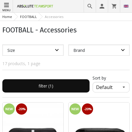
MENU
Home
FOOTBALL
Accessories
FOOTBALL - Accessories
Size
Brand
17 products, 1 page
Sort by
filter (1)
NEW
-20%
NEW
-20%