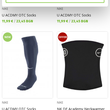
NIKE
NIKE
U ACDMY OTC Socks
U ACDMY OTC Socks
Текуща цена:
Текуща цена:
11,99 €
/
23,45 BGN
11,99 €
/
23,45 BGN
NEW
OFFER
NIKE
NIKE
U ACDMY OTC Socks
NK DF Academy Neckwarmer