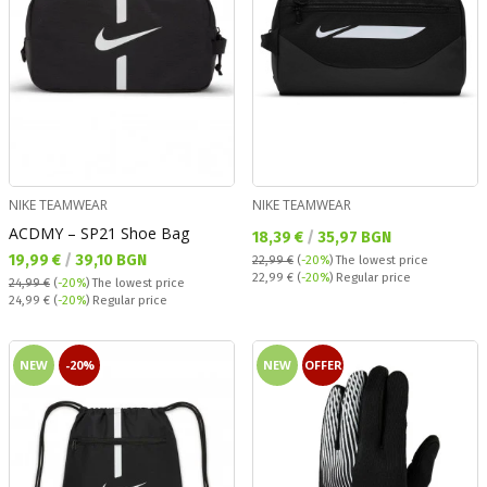
NIKE TEAMWEAR
NIKE TEAMWEAR
ACDMY – SP21 Shoe Bag
Текуща цена:
18,39 €
/
35,97 BGN
Текуща цена:
19,99 €
/
39,10 BGN
22,99 €
(
-20%
)
The lowest price
Regular price:
22,99 €
(
-20%
) Regular price
24,99 €
(
-20%
)
The lowest price
Regular price:
24,99 €
(
-20%
) Regular price
NEW
-20%
NEW
OFFER