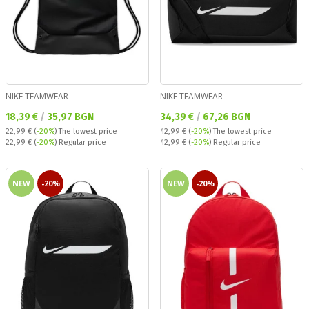
NIKE TEAMWEAR
NIKE TEAMWEAR
Текуща цена:
Текуща цена:
18,39 €
/
35,97 BGN
34,39 €
/
67,26 BGN
22,99 €
(
-20%
)
The lowest price
42,99 €
(
-20%
)
The lowest price
Regular price:
Regular price:
22,99 €
(
-20%
) Regular price
42,99 €
(
-20%
) Regular price
NEW
-20%
NEW
-20%