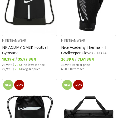
NIKE TEAMWEAR
NIKE TEAMWEAR
NK ACDMY GMSK Football
Nike Academy Therma-FIT
Gymsack
Goalkeeper Gloves - HO24
Текуща цена:
Текуща цена:
18,39 €
/
35,97 BGN
26,39 €
/
51,61 BGN
Regular price:
22,99 €
(
-20%
)
The lowest price
32,99 €
Regular price
Regular price:
Спестявате:
22,99 €
(
-20%
) Regular price
6,60 €
Difference
NEW
-20%
NEW
-20%