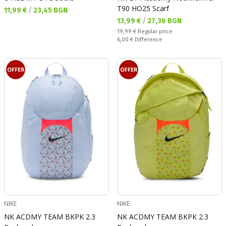
T90 HO25 Scarf
Текуща цена:
11,99 €
/
23,45 BGN
Текуща цена:
13,99 €
/
27,36 BGN
Regular price:
19,99 €
Regular price
Спестявате:
6,00 €
Difference
OFFER
OFFER
NIKE
NIKE
NK ACDMY TEAM BKPK 2.3
NK ACDMY TEAM BKPK 2.3