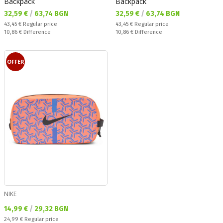
Backpack
Backpack
Текуща цена:
Текуща цена:
32,59 €
/
63,74 BGN
32,59 €
/
63,74 BGN
Regular price:
Regular price:
43,45 €
Regular price
43,45 €
Regular price
Спестявате:
Спестявате:
10,86 €
Difference
10,86 €
Difference
OFFER
NIKE
Текуща цена:
14,99 €
/
29,32 BGN
Regular price:
24,99 €
Regular price