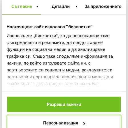
Съгласие
Детайли
За приложението
NIKE TEAMWEAR
NIKE
Настоящият сайт използва "бисквитки"
ACDMY TEAM M HDCS Bag
U ACDMY OTC Socks
Текуща цена:
Текуща цена:
38,39 €
/
75,08 BGN
11,99 €
/
23,45 BGN
Използваме „бисквитки“, за да персонализираме
47,99 €
(
-20%
)
The lowest price
съдържанието и рекламите, да предоставяме
Regular price:
47,99 €
(
-20%
) Regular price
функции на социални медии и да анализираме
трафика си. Също така споделяме информация за
NEW
NEW
начина, по който използвате сайта ни, с
партньорските си социални медии, рекламните си
партньори и партньори за анализ, които може да я
комбинират с друга предоставена им от Вас
информация или с такава, която са събрали от
ползването от Ваша страна на услугите им.
Разреши всички
Персонализация