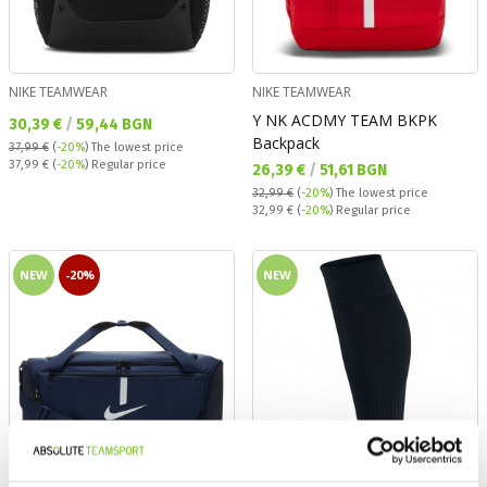
NIKE TEAMWEAR
NIKE TEAMWEAR
Y NK ACDMY TEAM BKPK
Текуща цена:
30,39 €
/
59,44 BGN
Backpack
37,99 €
(
-20%
)
The lowest price
Regular price:
37,99 €
(
-20%
) Regular price
Текуща цена:
26,39 €
/
51,61 BGN
32,99 €
(
-20%
)
The lowest price
Regular price:
32,99 €
(
-20%
) Regular price
NEW
-20%
NEW