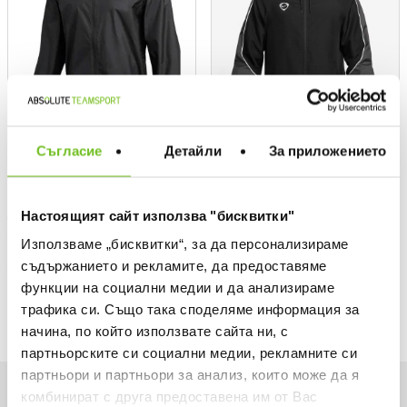
Съгласие
Детайли
За приложението
NIKE TEAMWEAR
NIKE
Men's Windbreaker M NK SF
Windbreaker M NK RPL ACD+
ACD25 RAIN JKT
JKT W
Настоящият сайт използва "бисквитки"
Текуща цена:
Текуща цена:
55,99 €
/
109,51 BGN
52,49 €
/
102,66 BGN
Използваме „бисквитки“, за да персонализираме
Regular price:
Regular price:
69,99 €
Regular price
74,99 €
Regular price
съдържанието и рекламите, да предоставяме
Спестявате:
Спестявате:
14,00 €
Difference
22,50 €
Difference
функции на социални медии и да анализираме
трафика си. Също така споделяме информация за
начина, по който използвате сайта ни, с
партньорските си социални медии, рекламните си
партньори и партньори за анализ, които може да я
комбинират с друга предоставена им от Вас
Want to be first on our list?