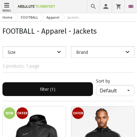
MENU
Home
FOOTBALL
Apparel
Jackets
FOOTBALL - Apparel - Jackets
Size
Brand
2 products, 1 page
Sort by
filter (1)
NEW
OFFER
OFFER