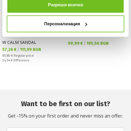
Разреши всички
Персонализация
NIKE
NIKE
W CALM SANDAL
Текуща цена:
99,99 €
/
195,56 BGN
Текуща цена:
57,26 €
/
111,99 BGN
Regular price:
81,80 €
Regular price
Спестявате:
24,54 €
Difference
Want to be first on our list?
Get -15% on your first order and never miss an offer.