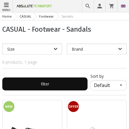
MENU
Home
CASUAL
Footwear
Sandals
CASUAL - Footwear - Sandals
Size
Brand
6 products, 1 page
Sort by
filter
NEW
OFFER