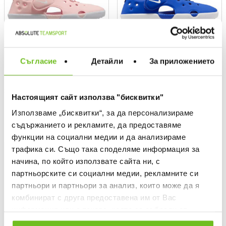
Съгласие
Детайли
За приложението
NIKE
NIKE
Sunray Protect 4 (PS) Sandals
Sunray Protect 4 (PS) Sandals
Настоящият сайт използва "бисквитки"
Текуща цена:
Текуща цена:
28,63 €
/
56,00 BGN
28,63 €
/
56,00 BGN
Използваме „бисквитки“, за да персонализираме
Regular price:
40,90 €
Regular price
40,90 €
(
-30%
)
The lowest price
Спестявате:
Regular price:
12,27 €
Difference
40,90 €
(
-30%
) Regular price
съдържанието и рекламите, да предоставяме
функции на социални медии и да анализираме
трафика си. Също така споделяме информация за
OFFER
начина, по който използвате сайта ни, с
партньорските си социални медии, рекламните си
партньори и партньори за анализ, които може да я
комбинират с друга предоставена им от Вас
информация или с такава, която са събрали от
ползването от Ваша страна на услугите им.