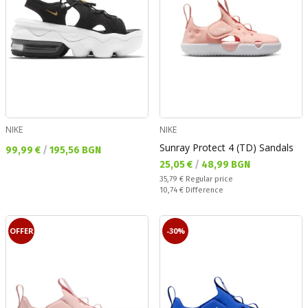
NIKE
NIKE
Sunray Protect 4 (TD) Sandals
Текуща цена:
99,99 €
/
195,56 BGN
Текуща цена:
25,05 €
/
48,99 BGN
Regular price:
35,79 €
Regular price
Спестявате:
10,74 €
Difference
OFFER
-30%