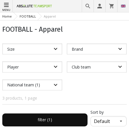
MENU
Home
FOOTBALL
Apparel
FOOTBALL - Apparel
Size
Brand
Player
Club team
National team (1)
3 products, 1 page
Sort by
filter (1)