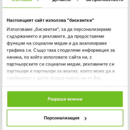
-40%
Настоящият сайт използва "бисквитки"
Използваме „бисквитки“, за да персонализираме
съдържанието и рекламите, да предоставяме
функции на социални медии и да анализираме
трафика си. Също така споделяме информация за
начина, по който използвате сайта ни, с
партньорските си социални медии, рекламните си
партньори и партньори за анализ, които може да я
комбинират с друга предоставена им от Вас
информация или с такава, която са събрали от
ADIDAS
ползването от Ваша страна на услугите им.
Jamaica 26 Home Pre Match
Разреши всички
Jersey
Текуща цена:
41,99 €
/
82,13 BGN
69,99 €
(
-40%
)
The lowest price
Персонализация
Regular price:
69,99 €
(
-40%
) Regular price