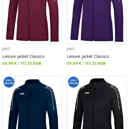
JAKO
JAKO
Leisure jacket Classico
Leisure jacket Classico
Текуща цена:
Текуща цена:
59,99 €
/
117,33 BGN
59,99 €
/
117,33 BGN
ONLY
ONLY
ONLINE
ONLINE