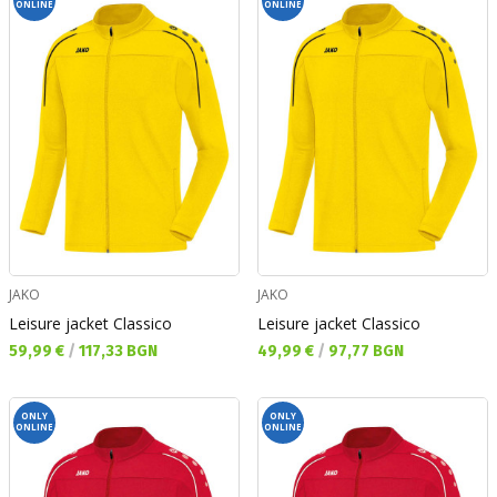
ONLINE
ONLINE
JAKO
JAKO
Leisure jacket Classico
Leisure jacket Classico
Текуща цена:
Текуща цена:
59,99 €
/
117,33 BGN
49,99 €
/
97,77 BGN
ONLY
ONLY
ONLINE
ONLINE