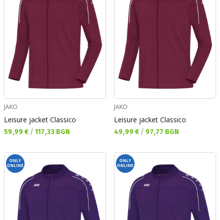
JAKO
JAKO
Leisure jacket Classico
Leisure jacket Classico
Текуща цена:
Текуща цена:
59,99 €
/
117,33 BGN
49,99 €
/
97,77 BGN
ONLY
ONLY
ONLINE
ONLINE