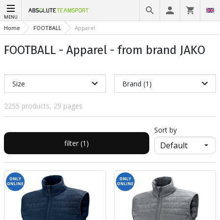
MENU
Home
FOOTBALL
Apparel
FOOTBALL - Apparel - from brand JAKO
Size
Brand (1)
2255 products, 29 pages
Sort by
filter (1)
ONLY
ONLY
ONLINE
ONLINE