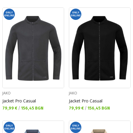
ONLY
ONLY
ONLINE
ONLINE
JAKO
JAKO
Jacket Pro Casual
Jacket Pro Casual
Текуща цена:
Текуща цена:
79,99 €
/
156,45 BGN
79,99 €
/
156,45 BGN
ONLY
ONLY
ONLINE
ONLINE