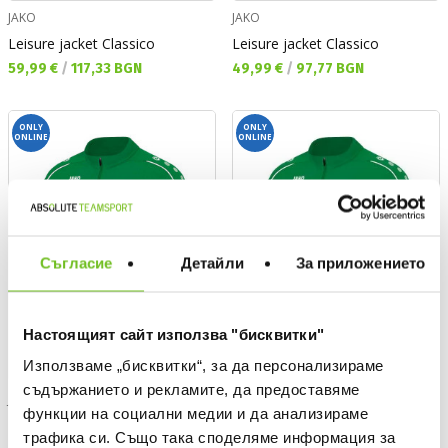
JAKO
JAKO
Leisure jacket Classico
Leisure jacket Classico
Текуща цена:
Текуща цена:
59,99 €
/
117,33 BGN
49,99 €
/
97,77 BGN
ONLY
ONLY
ONLINE
ONLINE
Съгласие
Детайли
За приложението
Настоящият сайт използва "бисквитки"
Използваме „бисквитки“, за да персонализираме
съдържанието и рекламите, да предоставяме
JAKO
JAKO
функции на социални медии и да анализираме
Leisure jacket Classico
Leisure jacket Classico
трафика си. Също така споделяме информация за