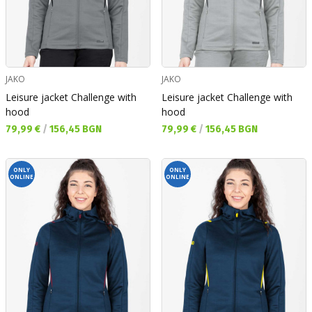
JAKO
JAKO
Leisure jacket Challenge with
Leisure jacket Challenge with
hood
hood
Текуща цена:
Текуща цена:
79,99 €
/
156,45 BGN
79,99 €
/
156,45 BGN
ONLY
ONLY
ONLINE
ONLINE