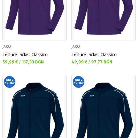
JAKO
JAKO
Leisure jacket Classico
Leisure jacket Classico
Текуща цена:
Текуща цена:
59,99 €
/
117,33 BGN
49,99 €
/
97,77 BGN
ONLY
ONLY
ONLINE
ONLINE