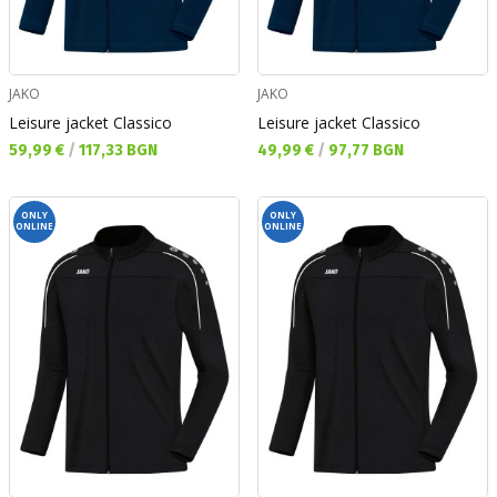
JAKO
JAKO
Leisure jacket Classico
Leisure jacket Classico
Текуща цена:
Текуща цена:
59,99 €
/
117,33 BGN
49,99 €
/
97,77 BGN
ONLY
ONLY
ONLINE
ONLINE