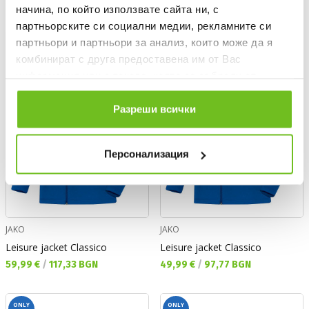
Текуща цена:
Текуща цена:
59,99 €
/
117,33 BGN
49,99 €
/
97,77 BGN
начина, по който използвате сайта ни, с
партньорските си социални медии, рекламните си
партньори и партньори за анализ, които може да я
ONLY
ONLY
ONLINE
ONLINE
комбинират с друга предоставена им от Вас
информация или с такава, която са събрали от
ползването от Ваша страна на услугите им.
Разреши всички
Персонализация
JAKO
JAKO
Leisure jacket Classico
Leisure jacket Classico
Текуща цена:
Текуща цена:
59,99 €
/
117,33 BGN
49,99 €
/
97,77 BGN
ONLY
ONLY