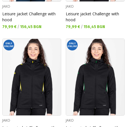
JAKO
JAKO
Leisure jacket Challenge with
Leisure jacket Challenge with
hood
hood
Текуща цена:
Текуща цена:
79,99 €
/
156,45 BGN
79,99 €
/
156,45 BGN
ONLY
ONLY
ONLINE
ONLINE
JAKO
JAKO