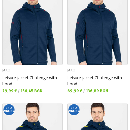
JAKO
JAKO
Leisure jacket Challenge with
Leisure jacket Challenge with
hood
hood
Текуща цена:
Текуща цена:
79,99 €
/
156,45 BGN
69,99 €
/
136,89 BGN
ONLY
ONLY
ONLINE
ONLINE