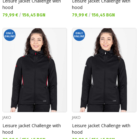
Leisure jacket Challenge with
Leisure jacket Challenge with
hood
hood
Текуща цена:
Текуща цена:
79,99 €
/
156,45 BGN
79,99 €
/
156,45 BGN
ONLY
ONLY
ONLINE
ONLINE
JAKO
JAKO
Leisure jacket Challenge with
Leisure jacket Challenge with
hood
hood