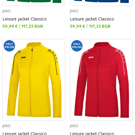
JAKO
JAKO
Leisure jacket Classico
Leisure jacket Classico
Текуща цена:
Текуща цена:
59,99 €
/
117,33 BGN
59,99 €
/
117,33 BGN
ONLY
ONLY
ONLINE
ONLINE
JAKO
JAKO
Leisure jacket Classico
Leisure jacket Classico