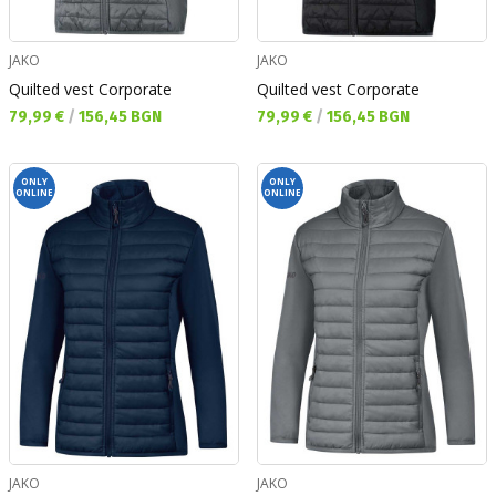
JAKO
JAKO
Quilted vest Corporate
Quilted vest Corporate
Текуща цена:
Текуща цена:
79,99 €
/
156,45 BGN
79,99 €
/
156,45 BGN
ONLY
ONLY
ONLINE
ONLINE
JAKO
JAKO