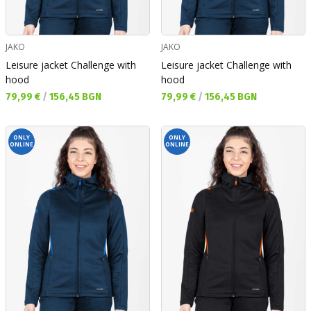
JAKO
JAKO
Leisure jacket Challenge with
Leisure jacket Challenge with
hood
hood
Текуща цена:
Текуща цена:
79,99 €
/
156,45 BGN
79,99 €
/
156,45 BGN
ONLY
ONLY
ONLINE
ONLINE