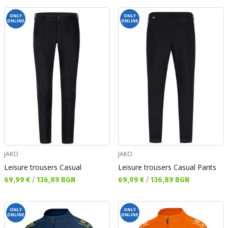
ONLY
ONLY
ONLINE
ONLINE
JAKO
JAKO
Leisure trousers Casual
Leisure trousers Casual Pants
Текуща цена:
Текуща цена:
69,99 €
/
136,89 BGN
69,99 €
/
136,89 BGN
ONLY
ONLY
ONLINE
ONLINE