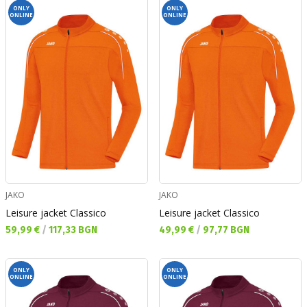
ONLY
ONLY
ONLINE
ONLINE
JAKO
JAKO
Leisure jacket Classico
Leisure jacket Classico
Текуща цена:
Текуща цена:
59,99 €
/
117,33 BGN
49,99 €
/
97,77 BGN
ONLY
ONLY
ONLINE
ONLINE