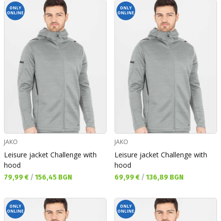
ONLY
ONLY
ONLINE
ONLINE
JAKO
JAKO
Leisure jacket Challenge with
Leisure jacket Challenge with
hood
hood
Текуща цена:
Текуща цена:
79,99 €
/
156,45 BGN
69,99 €
/
136,89 BGN
ONLY
ONLY
ONLINE
ONLINE