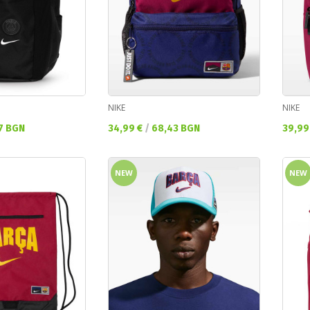
NIKE
NIKE
Текуща цена:
Текущ
7 BGN
34,99 €
/
68,43 BGN
39,99
NEW
NEW