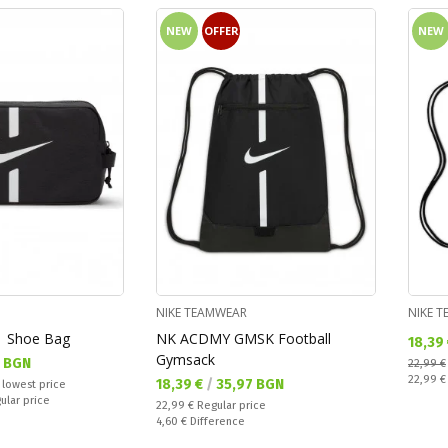
NEW
OFFER
NEW
NIKE TEAMWEAR
NIKE 
 Shoe Bag
NK ACDMY GMSK Football
Текущ
18,39
Gymsack
0 BGN
22,99 €
Regular
22,99 
Текуща цена:
18,39 €
/
35,97 BGN
 lowest price
ular price
Regular price:
22,99 €
Regular price
Спестявате:
4,60 €
Difference