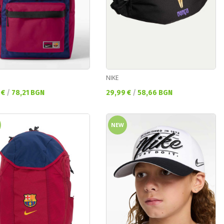
NIKE
а цена:
Текуща цена:
 €
/
78,21 BGN
29,99 €
/
58,66 BGN
NEW