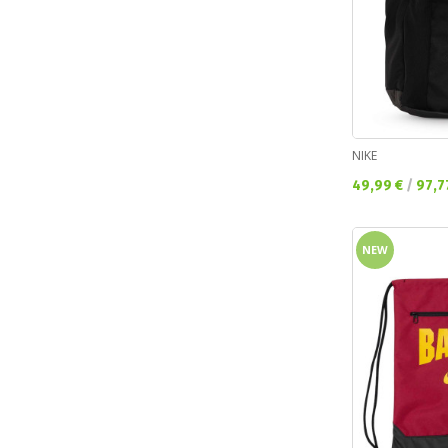
NIKE
Текуща цена:
49,99 €
/
97,7
NEW