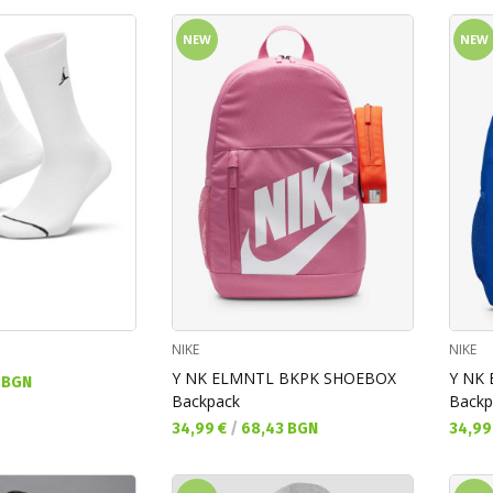
NEW
NEW
NIKE
NIKE
Y NK ELMNTL BKPK SHOEBOX
Y NK
 BGN
Backpack
Backp
Текуща цена:
Текущ
34,99 €
/
68,43 BGN
34,99