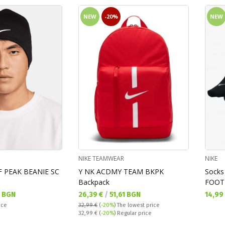
NEW
-20%
NEW
NIKE TEAMWEAR
NIKE
F PEAK BEANIE SC
Y NK ACDMY TEAM BKPK
Socks
Backpack
FOOT
Текуща цена:
Текущ
0 BGN
26,39 €
/
51,61 BGN
14,99
ice
32,99 €
(
-20%
)
The lowest price
Regular price:
32,99 €
(
-20%
) Regular price