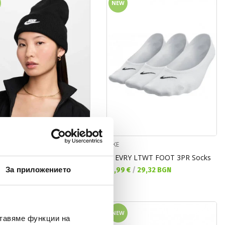
NEW
NIKE
PEAK BEANIE TC FUT F24 L
W EVRY LTWT FOOT 3PR Socks
а цена:
Текуща цена:
За приложението
 €
/
54,74 BGN
14,99 €
/
29,32 BGN
NEW
ставяме функции на