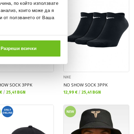
чина, по който използвате
 анализ, които може да я
и от ползването от Ваша
Разреши всички
NIKE
HOW SOCK 3PPK
NO SHOW SOCK 3PPK
а цена:
Текуща цена:
 €
/
25,41 BGN
12,99 €
/
25,41 BGN
ONLY
NEW
ONLINE