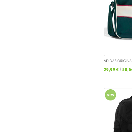
ADIDAS ORIGINA
Текуща цена:
29,99 €
/
58,6
NEW