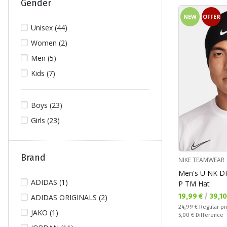
Gender
NEW
OFFER
Unisex (44)
Women (2)
Men (5)
Kids (7)
Boys (23)
Girls (23)
Brand
NIKE TEAMWEAR
Men's U NK D
ADIDAS (1)
P TM Hat
Текуща цена:
19,99 €
/
39,1
ADIDAS ORIGINALS (2)
Regular price:
24,99 €
Regular pr
JAKO (1)
Спестявате:
5,00 €
Difference