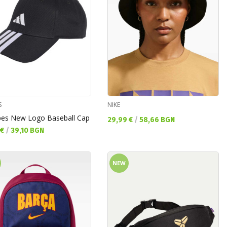
S
NIKE
ipes New Logo Baseball Cap
Текуща цена:
29,99 €
/
58,66 BGN
а цена:
 €
/
39,10 BGN
NEW