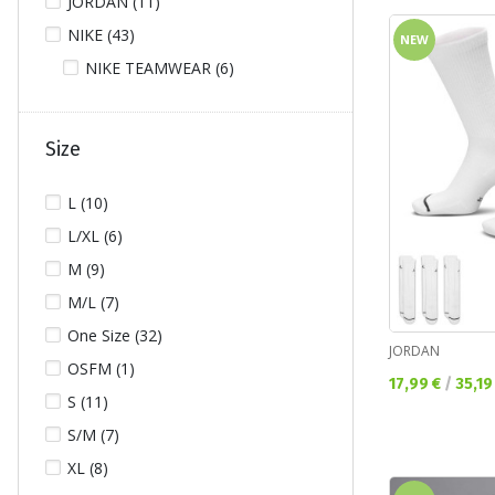
JORDAN (11)
NIKE (43)
NEW
NIKE TEAMWEAR (6)
Size
L (10)
L/XL (6)
M (9)
M/L (7)
One Size (32)
JORDAN
OSFM (1)
Текуща цена:
17,99 €
/
35,19
S (11)
S/M (7)
XL (8)