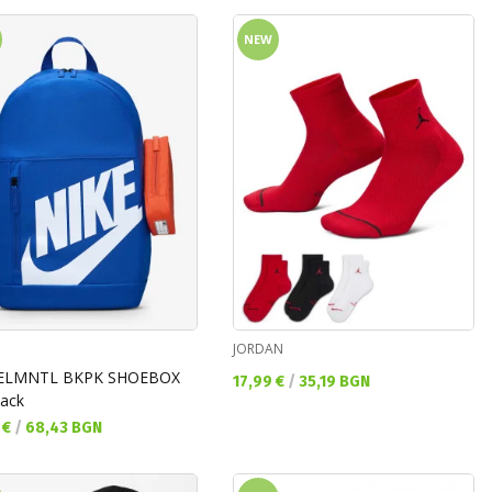
NEW
JORDAN
 ELMNTL BKPK SHOEBOX
Текуща цена:
17,99 €
/
35,19 BGN
ack
а цена:
 €
/
68,43 BGN