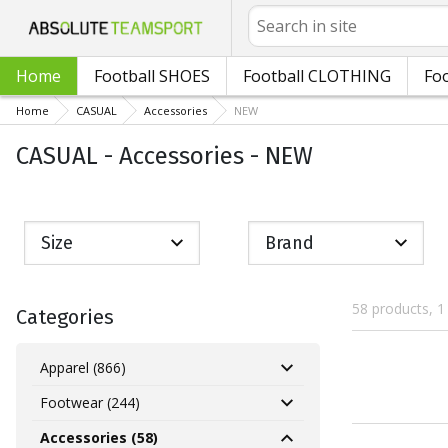
Search
Home
Football SHOES
Football CLOTHING
Foo
Home
CASUAL
Accessories
NEW
CASUAL - Accessories - NEW
Size
Brand
58 products, 1
Categories
Apparel (866)
Footwear (244)
Accessories (58)