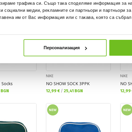
зираме трафика си. Също така споделяме информация за на
си социални медии, рекламните си партньори и партньори за
тавена им от Вас информация или с такава, която са събрал
Персонализация
NIKE
NIKE
 Socks
NO SHOW SOCK 3PPK
NO S
Текуща цена:
Текущ
 BGN
12,99 €
/
25,41 BGN
12,99
NEW
NEW