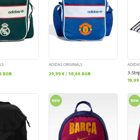
LS
ADIDAS ORIGINALS
ADIDA
3-Str
Текуща цена:
6 BGN
29,99 €
/
58,66 BGN
Текущ
19,99
NEW
NEW