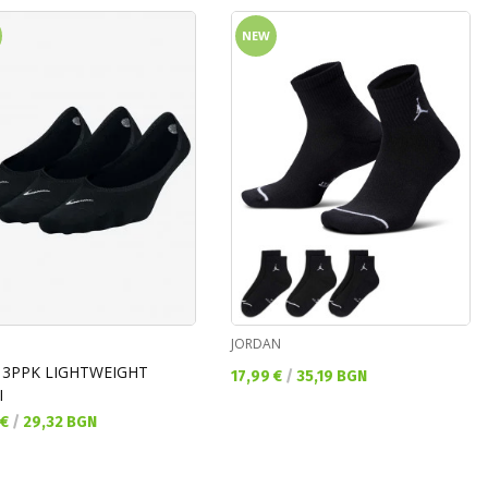
NEW
JORDAN
 3PPK LIGHTWEIGHT
Текуща цена:
17,99 €
/
35,19 BGN
I
а цена:
 €
/
29,32 BGN