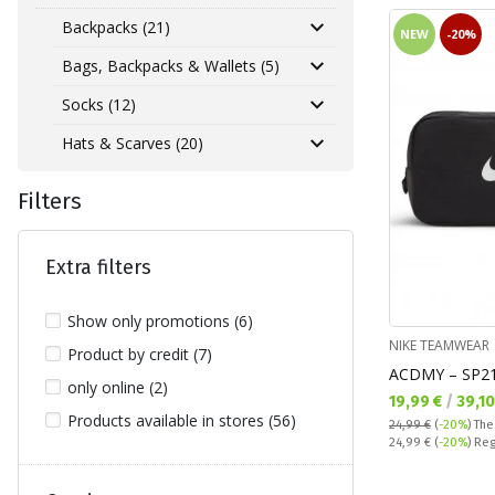
Backpacks (21)
NEW
-20%
Bags, Backpacks & Wallets (5)
Socks (12)
Hats & Scarves (20)
Filters
Extra filters
Show only promotions (6)
NIKE TEAMWEAR
Product by credit (7)
ACDMY – SP21
only online (2)
Текуща цена:
19,99 €
/
39,1
Products available in stores (56)
24,99 €
(
-20%
)
The
Regular price:
24,99 €
(
-20%
) Reg