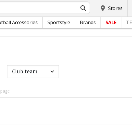
Stores
tball Accessories
Sportstyle
Brands
SALE
T
Club team
 page