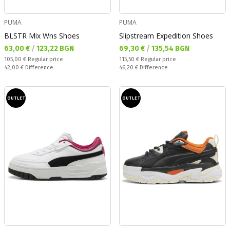
PUMA
PUMA
BLSTR Mix Wns Shoes
Slipstream Expedition Shoes
Текуща цена:
Текуща цена:
63,00 €
/
123,22 BGN
69,30 €
/
135,54 BGN
Regular price:
Regular price:
105,00 €
Regular price
115,50 €
Regular price
Спестявате:
Спестявате:
42,00 €
Difference
46,20 €
Difference
OUTLET
OUTLET