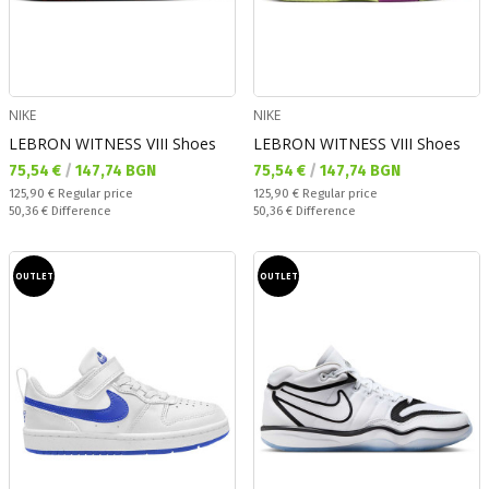
NIKE
NIKE
LEBRON WITNESS VIII Shoes
LEBRON WITNESS VIII Shoes
Текуща цена:
Текуща цена:
75,54 €
/
147,74 BGN
75,54 €
/
147,74 BGN
Regular price:
Regular price:
125,90 €
Regular price
125,90 €
Regular price
Спестявате:
Спестявате:
50,36 €
Difference
50,36 €
Difference
OUTLET
OUTLET