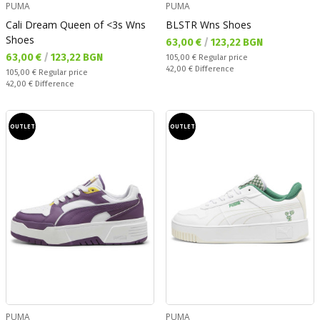
PUMA
PUMA
Cali Dream Queen of <3s Wns
BLSTR Wns Shoes
Shoes
Текуща цена:
63,00 €
/
123,22 BGN
Текуща цена:
63,00 €
/
123,22 BGN
Regular price:
105,00 €
Regular price
Спестявате:
42,00 €
Difference
Regular price:
105,00 €
Regular price
Спестявате:
42,00 €
Difference
OUTLET
OUTLET
PUMA
PUMA