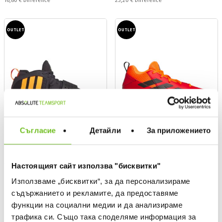
16,80 €
Difference
23,20 €
Difference
OUTLET
OUTLET
Съгласие
Детайли
За приложението
ADIDAS
ADIDAS
Настоящият сайт използва "бисквитки"
Dame 8 EXTPLY Shoes
Cross Em Up Select Shoes
Използваме „бисквитки“, за да персонализираме
Текуща цена:
Текуща цена:
81,59 €
/
159,58 BGN
43,79 €
/
85,65 BGN
съдържанието и рекламите, да предоставяме
Regular price:
Regular price:
135,99 €
Regular price
72,99 €
Regular price
функции на социални медии и да анализираме
Спестявате:
Спестявате:
54,40 €
Difference
29,20 €
Difference
трафика си. Също така споделяме информация за