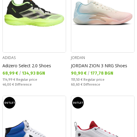
ADIDAS
JORDAN
Adizero Select 2.0 Shoes
JORDAN ZION 3 NRG Shoes
Текуща цена:
Текуща цена:
68,99 €
/
134,93 BGN
90,90 €
/
177,78 BGN
Regular price:
Regular price:
114,99 €
Regular price
151,50 €
Regular price
Спестявате:
Спестявате:
46,00 €
Difference
60,60 €
Difference
OUTLET
OUTLET