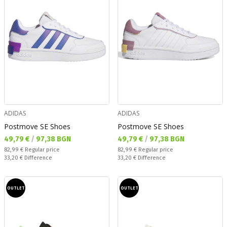
ADIDAS
ADIDAS
Postmove SE Shoes
Postmove SE Shoes
Текуща цена:
Текуща цена:
49,79 €
/
97,38 BGN
49,79 €
/
97,38 BGN
Regular price:
Regular price:
82,99 €
Regular price
82,99 €
Regular price
Спестявате:
Спестявате:
33,20 €
Difference
33,20 €
Difference
OUTLET
OUTLET