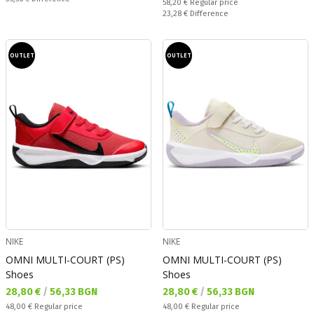
Regular price:
58,20 €
Regular price
Спестявате:
23,28 €
Difference
OUTLET
OUTLET
NIKE
NIKE
OMNI MULTI-COURT (PS)
OMNI MULTI-COURT (PS)
Shoes
Shoes
Текуща цена:
Текуща цена:
28,80 €
/
56,33 BGN
28,80 €
/
56,33 BGN
Regular price:
Regular price:
48,00 €
Regular price
48,00 €
Regular price