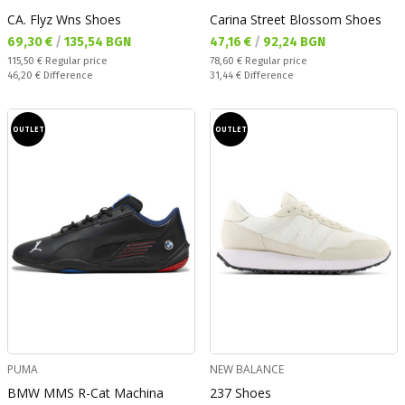
CA. Flyz Wns Shoes
Carina Street Blossom Shoes
Текуща цена:
Текуща цена:
69,30 €
/
135,54 BGN
47,16 €
/
92,24 BGN
Regular price:
Regular price:
115,50 €
Regular price
78,60 €
Regular price
Спестявате:
Спестявате:
46,20 €
Difference
31,44 €
Difference
OUTLET
OUTLET
PUMA
NEW BALANCE
BMW MMS R-Cat Machina
237 Shoes