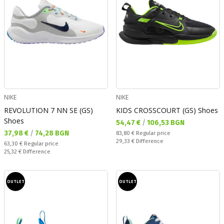
NIKE
NIKE
REVOLUTION 7 NN SE (GS)
KIDS CROSSCOURT (GS) Shoes
Shoes
Текуща цена:
54,47 €
/
106,53 BGN
Текуща цена:
37,98 €
/
74,28 BGN
Regular price:
83,80 €
Regular price
Спестявате:
29,33 €
Difference
Regular price:
63,30 €
Regular price
Спестявате:
25,32 €
Difference
OUTLET
OUTLET