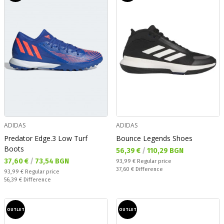
ADIDAS
ADIDAS
Predator Edge.3 Low Turf
Bounce Legends Shoes
Boots
Текуща цена:
56,39 €
/
110,29 BGN
Текуща цена:
37,60 €
/
73,54 BGN
Regular price:
93,99 €
Regular price
Спестявате:
37,60 €
Difference
Regular price:
93,99 €
Regular price
Спестявате:
56,39 €
Difference
OUTLET
OUTLET