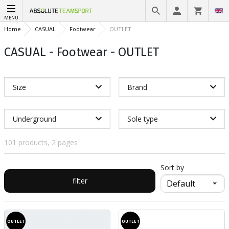
MENU
Home
CASUAL
Footwear
OUTLET
CASUAL - Footwear - OUTLET
Size
Brand
Underground
Sole type
101 products, 2 pages
Sort by
filter
OUTLET
OUTLET