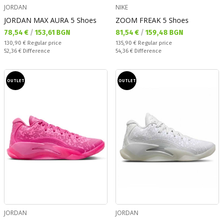
JORDAN
NIKE
JORDAN MAX AURA 5 Shoes
ZOOM FREAK 5 Shoes
Текуща цена:
Текуща цена:
78,54 €
/
153,61 BGN
81,54 €
/
159,48 BGN
Regular price:
Regular price:
130,90 €
Regular price
135,90 €
Regular price
Спестявате:
Спестявате:
52,36 €
Difference
54,36 €
Difference
OUTLET
OUTLET
JORDAN
JORDAN