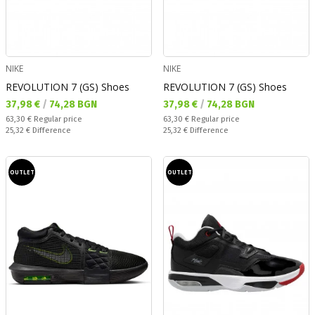
NIKE
NIKE
REVOLUTION 7 (GS) Shoes
REVOLUTION 7 (GS) Shoes
Текуща цена:
Текуща цена:
37,98 €
/
74,28 BGN
37,98 €
/
74,28 BGN
Regular price:
Regular price:
63,30 €
Regular price
63,30 €
Regular price
Спестявате:
Спестявате:
25,32 €
Difference
25,32 €
Difference
OUTLET
OUTLET