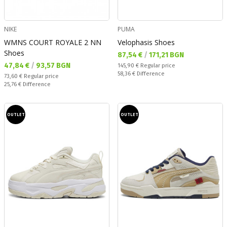
NIKE
PUMA
WMNS COURT ROYALE 2 NN
Velophasis Shoes
Shoes
Текуща цена:
87,54 €
/
171,21 BGN
Текуща цена:
47,84 €
/
93,57 BGN
Regular price:
145,90 €
Regular price
Спестявате:
58,36 €
Difference
Regular price:
73,60 €
Regular price
Спестявате:
25,76 €
Difference
OUTLET
OUTLET