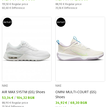
Regular price:
Regular price:
151,50 €
Regular price
88,90 €
Regular price
Спестявате:
Спестявате:
60,60 €
Difference
35,56 €
Difference
OUTLET
OUTLET
NIKE
NIKE
AIR MAX SYSTM (GS) Shoes
OMNI MULTI-COURT (GS)
Shoes
Текуща цена:
53,34 €
/
104,32 BGN
Текуща цена:
34,92 €
/
68,30 BGN
Regular price:
88,90 €
Regular price
Спестявате:
35,56 €
Difference