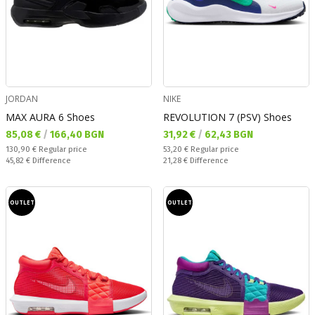
JORDAN
NIKE
MAX AURA 6 Shoes
REVOLUTION 7 (PSV) Shoes
Текуща цена:
Текуща цена:
85,08 €
/
166,40 BGN
31,92 €
/
62,43 BGN
Regular price:
Regular price:
130,90 €
Regular price
53,20 €
Regular price
Спестявате:
Спестявате:
45,82 €
Difference
21,28 €
Difference
OUTLET
OUTLET