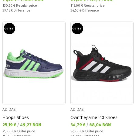
Regular price:
Regular price:
130,50 €
Regular price
115,00 €
Regular price
Спестявате:
Спестявате:
39,15 €
Difference
34,50 €
Difference
OUTLET
OUTLET
ADIDAS
ADIDAS
Hoops Shoes
Ownthegame 2.0 Shoes
Текуща цена:
Текуща цена:
25,19 €
/
49,27 BGN
34,79 €
/
68,04 BGN
Regular price:
Regular price:
41,99 €
Regular price
57,99 €
Regular price
Спестявате:
Спестявате: