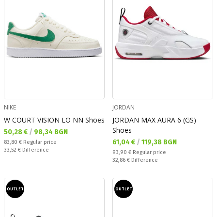
NIKE
JORDAN
W COURT VISION LO NN Shoes
JORDAN MAX AURA 6 (GS)
Shoes
Текуща цена:
50,28 €
/
98,34 BGN
Текуща цена:
61,04 €
/
119,38 BGN
Regular price:
83,80 €
Regular price
Спестявате:
33,52 €
Difference
Regular price:
93,90 €
Regular price
Спестявате:
32,86 €
Difference
OUTLET
OUTLET