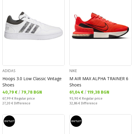
ADIDAS
NIKE
Hoops 3.0 Low Classic Vintage
M AIR MAX ALPHA TRAINER 6
Shoes
Shoes
Текуща цена:
Текуща цена:
40,79 €
/
79,78 BGN
61,04 €
/
119,38 BGN
Regular price:
Regular price:
67,99 €
Regular price
93,90 €
Regular price
Спестявате:
Спестявате:
27,20 €
Difference
32,86 €
Difference
OUTLET
OUTLET