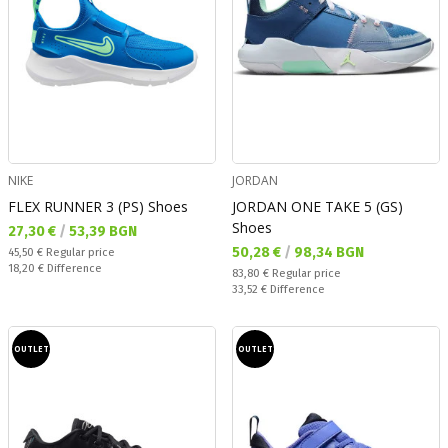
NIKE
JORDAN
FLEX RUNNER 3 (PS) Shoes
JORDAN ONE TAKE 5 (GS)
Shoes
Текуща цена:
27,30 €
/
53,39 BGN
Текуща цена:
50,28 €
/
98,34 BGN
Regular price:
45,50 €
Regular price
Спестявате:
18,20 €
Difference
Regular price:
83,80 €
Regular price
Спестявате:
33,52 €
Difference
OUTLET
OUTLET