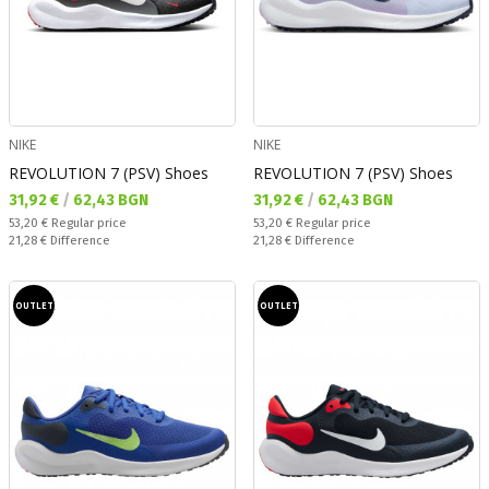
NIKE
NIKE
REVOLUTION 7 (PSV) Shoes
REVOLUTION 7 (PSV) Shoes
Текуща цена:
Текуща цена:
31,92 €
/
62,43 BGN
31,92 €
/
62,43 BGN
Regular price:
Regular price:
53,20 €
Regular price
53,20 €
Regular price
Спестявате:
Спестявате:
21,28 €
Difference
21,28 €
Difference
OUTLET
OUTLET