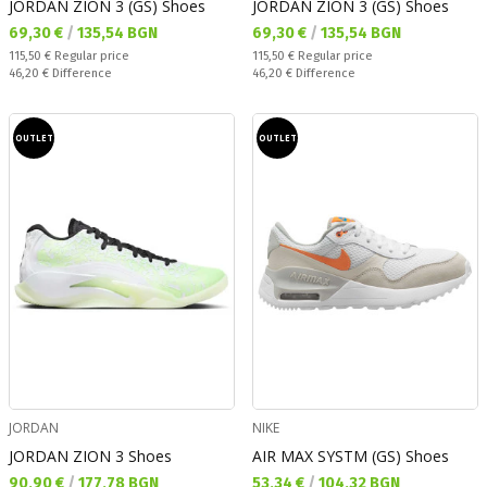
JORDAN ZION 3 (GS) Shoes
JORDAN ZION 3 (GS) Shoes
Текуща цена:
Текуща цена:
69,30 €
/
135,54 BGN
69,30 €
/
135,54 BGN
Regular price:
Regular price:
115,50 €
Regular price
115,50 €
Regular price
Спестявате:
Спестявате:
46,20 €
Difference
46,20 €
Difference
OUTLET
OUTLET
JORDAN
NIKE
JORDAN ZION 3 Shoes
AIR MAX SYSTM (GS) Shoes
Текуща цена:
Текуща цена:
90,90 €
/
177,78 BGN
53,34 €
/
104,32 BGN