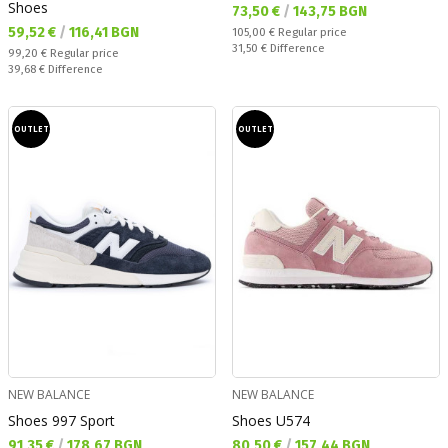
Shoes
Текуща цена:
73,50 €
/
143,75 BGN
Текуща цена:
59,52 €
/
116,41 BGN
Regular price:
105,00 €
Regular price
Спестявате:
31,50 €
Difference
Regular price:
99,20 €
Regular price
Спестявате:
39,68 €
Difference
OUTLET
OUTLET
NEW BALANCE
NEW BALANCE
Shoes 997 Sport
Shoes U574
Текуща цена:
Текуща цена:
91,35 €
/
178,67 BGN
80,50 €
/
157,44 BGN