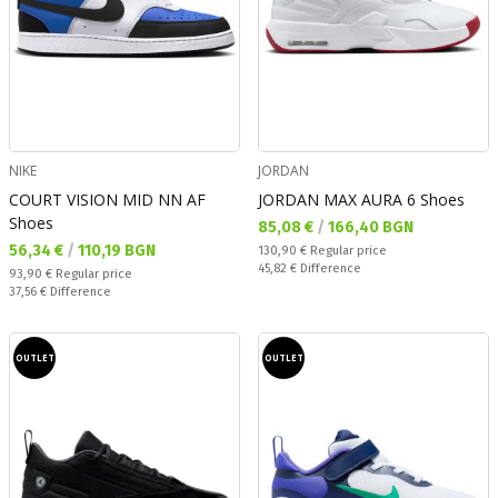
NIKE
JORDAN
COURT VISION MID NN AF
JORDAN MAX AURA 6 Shoes
Shoes
Текуща цена:
85,08 €
/
166,40 BGN
Текуща цена:
56,34 €
/
110,19 BGN
Regular price:
130,90 €
Regular price
Спестявате:
45,82 €
Difference
Regular price:
93,90 €
Regular price
Спестявате:
37,56 €
Difference
OUTLET
OUTLET