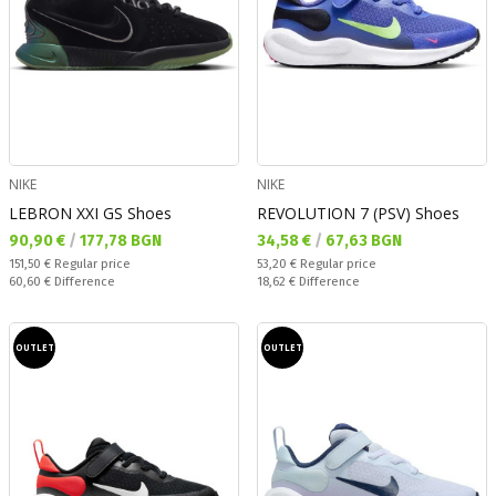
NIKE
NIKE
LEBRON XXI GS Shoes
REVOLUTION 7 (PSV) Shoes
Текуща цена:
Текуща цена:
90,90 €
/
177,78 BGN
34,58 €
/
67,63 BGN
Regular price:
Regular price:
151,50 €
Regular price
53,20 €
Regular price
Спестявате:
Спестявате:
60,60 €
Difference
18,62 €
Difference
OUTLET
OUTLET