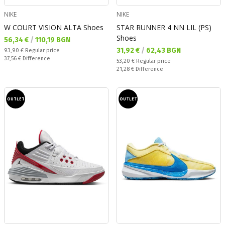
NIKE
NIKE
W COURT VISION ALTA Shoes
STAR RUNNER 4 NN LIL (PS)
Shoes
Текуща цена:
56,34 €
/
110,19 BGN
Текуща цена:
31,92 €
/
62,43 BGN
Regular price:
93,90 €
Regular price
Спестявате:
37,56 €
Difference
Regular price:
53,20 €
Regular price
Спестявате:
21,28 €
Difference
OUTLET
OUTLET