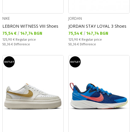
NIKE
JORDAN
LEBRON WITNESS VIII Shoes
JORDAN STAY LOYAL 3 Shoes
Текуща цена:
Текуща цена:
75,54 €
/
147,74 BGN
75,54 €
/
147,74 BGN
Regular price:
Regular price:
125,90 €
Regular price
125,90 €
Regular price
Спестявате:
Спестявате:
50,36 €
Difference
50,36 €
Difference
OUTLET
OUTLET