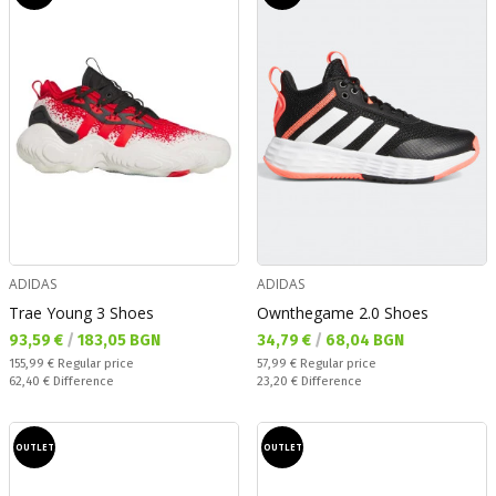
ADIDAS
ADIDAS
Trae Young 3 Shoes
Ownthegame 2.0 Shoes
Текуща цена:
Текуща цена:
93,59 €
/
183,05 BGN
34,79 €
/
68,04 BGN
Regular price:
Regular price:
155,99 €
Regular price
57,99 €
Regular price
Спестявате:
Спестявате:
62,40 €
Difference
23,20 €
Difference
OUTLET
OUTLET