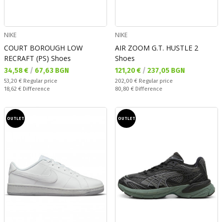
NIKE
NIKE
COURT BOROUGH LOW
AIR ZOOM G.T. HUSTLE 2
RECRAFT (PS) Shoes
Shoes
Текуща цена:
Текуща цена:
34,58 €
/
67,63 BGN
121,20 €
/
237,05 BGN
Regular price:
Regular price:
53,20 €
Regular price
202,00 €
Regular price
Спестявате:
Спестявате:
18,62 €
Difference
80,80 €
Difference
OUTLET
OUTLET