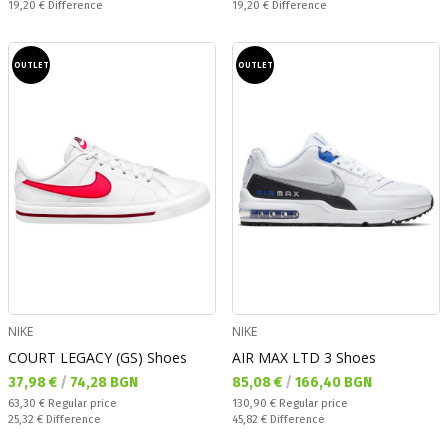
Спестявате:
Спестявате:
19,20 €
Difference
19,20 €
Difference
OUTLET
OUTLET
NIKE
NIKE
COURT LEGACY (GS) Shoes
AIR MAX LTD 3 Shoes
Текуща цена:
Текуща цена:
37,98 €
/
74,28 BGN
85,08 €
/
166,40 BGN
Regular price:
Regular price:
63,30 €
Regular price
130,90 €
Regular price
Спестявате:
Спестявате:
25,32 €
Difference
45,82 €
Difference