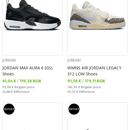
JORDAN
JORDAN
JORDAN MAX AURA 6 (GS)
WMNS AIR JORDAN LEGACY
Shoes
312 LOW Shoes
Текуща цена:
Текуща цена:
61,04 €
/
119,38 BGN
91,58 €
/
179,11 BGN
Regular price:
Regular price:
93,90 €
Regular price
140,90 €
Regular price
Спестявате:
Спестявате:
32,86 €
Difference
49,32 €
Difference
OUTLET
OUTLET