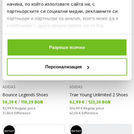
начина, по който използвате сайта ни, с
OUTLET
OUTLET
партньорските си социални медии, рекламните си
партньори и партньори за анализ, които може да я
комбинират с друга предоставена им от Вас
информация или с такава, която са събрали от
ползването от Ваша страна на услугите им.
Разреши всички
Персонализация
ADIDAS
ADIDAS
Bounce Legends Shoes
Trae Young Unlimited 2 Shoes
Текуща цена:
Текуща цена:
56,39 €
/
110,29 BGN
62,99 €
/
123,20 BGN
Regular price:
Regular price:
93,99 €
Regular price
104,99 €
Regular price
Спестявате:
Спестявате:
37,60 €
Difference
42,00 €
Difference
OUTLET
OUTLET