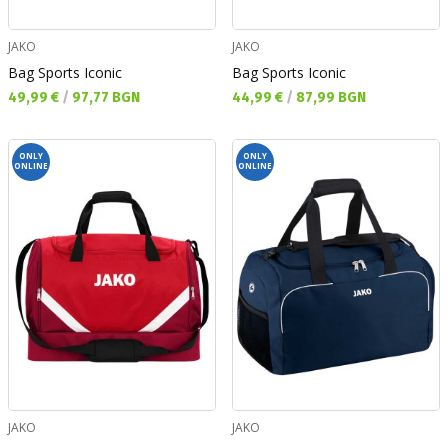
JAKO
JAKO
Bag Sports Iconic
Bag Sports Iconic
Текуща цена:
Текуща цена:
49,99 €
/
97,77 BGN
44,99 €
/
87,99 BGN
ONLY
ONLY
ONLINE
ONLINE
JAKO
JAKO