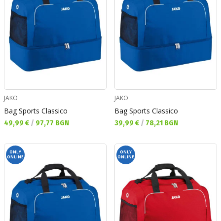
JAKO
JAKO
Bag Sports Classico
Bag Sports Classico
Текуща цена:
Текуща цена:
49,99 €
/
97,77 BGN
39,99 €
/
78,21 BGN
ONLY
ONLY
ONLINE
ONLINE