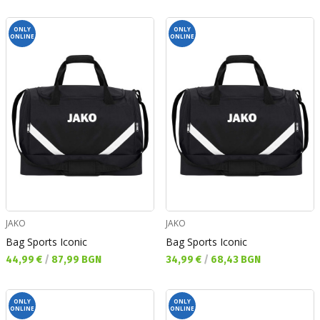
ONLY
ONLY
ONLINE
ONLINE
JAKO
JAKO
Bag Sports Iconic
Bag Sports Iconic
Текуща цена:
Текуща цена:
44,99 €
/
87,99 BGN
34,99 €
/
68,43 BGN
ONLY
ONLY
ONLINE
ONLINE