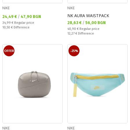
NIKE
NIKE
NK AURA WAISTPACK
Текуща цена:
24,49 €
/
47,90 BGN
Текуща цена:
28,63 €
/
56,00 BGN
Regular price:
34,99 €
Regular price
Спестявате:
10,50 €
Difference
Regular price:
40,90 €
Regular price
Спестявате:
12,27 €
Difference
OFFER
-25%
NIKE
NIKE