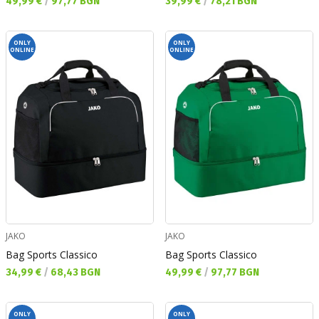
Текуща цена:
Текуща цена:
49,99 €
/
97,77 BGN
39,99 €
/
78,21 BGN
ONLY
ONLY
ONLINE
ONLINE
JAKO
JAKO
Bag Sports Classico
Bag Sports Classico
Текуща цена:
Текуща цена:
34,99 €
/
68,43 BGN
49,99 €
/
97,77 BGN
ONLY
ONLY