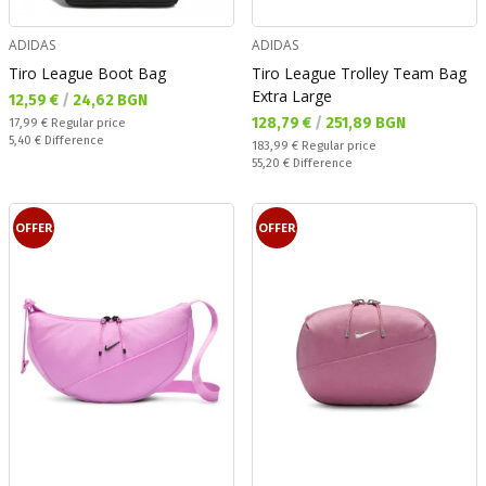
ADIDAS
ADIDAS
Tiro League Boot Bag
Tiro League Trolley Team Bag
Extra Large
Текуща цена:
12,59 €
/
24,62 BGN
Текуща цена:
128,79 €
/
251,89 BGN
Regular price:
17,99 €
Regular price
Спестявате:
5,40 €
Difference
Regular price:
183,99 €
Regular price
Спестявате:
55,20 €
Difference
OFFER
OFFER