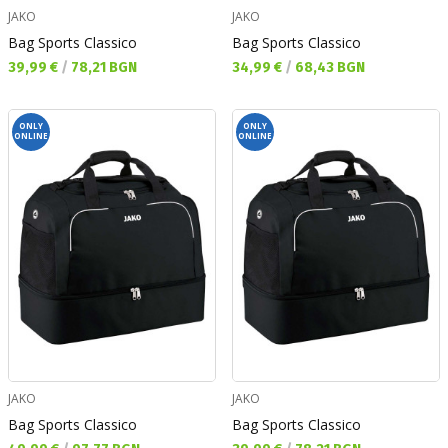
JAKO
JAKO
Bag Sports Classico
Bag Sports Classico
Текуща цена:
Текуща цена:
39,99 €
/
78,21 BGN
34,99 €
/
68,43 BGN
ONLY
ONLY
ONLINE
ONLINE
JAKO
JAKO
Bag Sports Classico
Bag Sports Classico