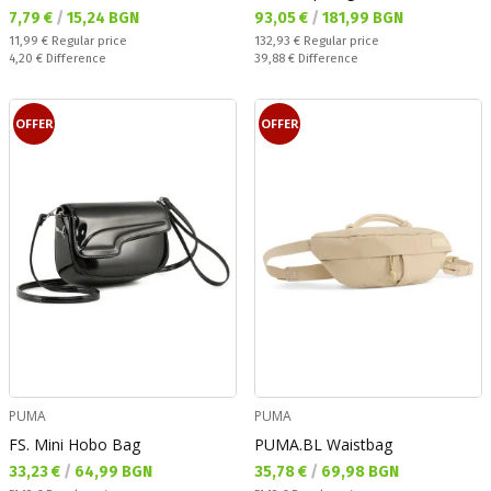
Текуща цена:
Текуща цена:
7,79 €
/
15,24 BGN
93,05 €
/
181,99 BGN
Regular price:
Regular price:
11,99 €
Regular price
132,93 €
Regular price
Спестявате:
Спестявате:
4,20 €
Difference
39,88 €
Difference
OFFER
OFFER
PUMA
PUMA
FS. Mini Hobo Bag
PUMA.BL Waistbag
Текуща цена:
Текуща цена:
33,23 €
/
64,99 BGN
35,78 €
/
69,98 BGN