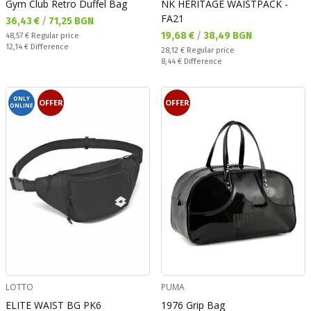
Gym Club Retro Duffel Bag
NK HERITAGE WAISTPACK -
FA21
Текуща цена:
36,43 €
/
71,25 BGN
Текуща цена:
19,68 €
/
38,49 BGN
Regular price:
48,57 €
Regular price
Спестявате:
12,14 €
Difference
Regular price:
28,12 €
Regular price
Спестявате:
8,44 €
Difference
ONLY
OFFER
OFFER
ONLINE
LOTTO
PUMA
ELITE WAIST BG PK6
1976 Grip Bag