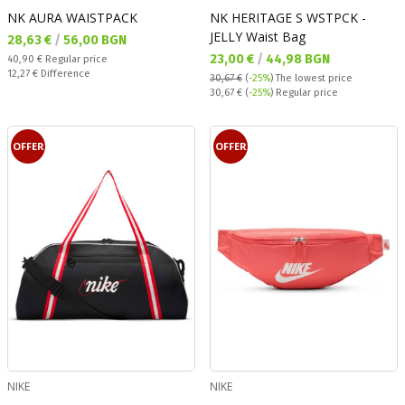
NK AURA WAISTPACK
NK HERITAGE S WSTPCK -
JELLY Waist Bag
Текуща цена:
28,63 €
/
56,00 BGN
Текуща цена:
23,00 €
/
44,98 BGN
Regular price:
40,90 €
Regular price
Спестявате:
12,27 €
Difference
30,67 €
(
-25%
)
The lowest price
Regular price:
30,67 €
(
-25%
) Regular price
OFFER
OFFER
NIKE
NIKE