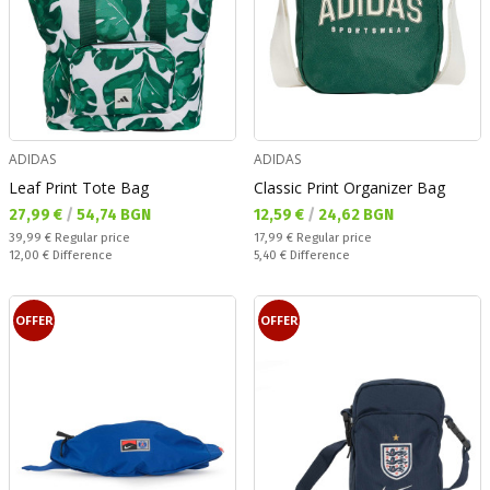
ADIDAS
ADIDAS
Leaf Print Tote Bag
Classic Print Organizer Bag
Текуща цена:
Текуща цена:
27,99 €
/
54,74 BGN
12,59 €
/
24,62 BGN
Regular price:
Regular price:
39,99 €
Regular price
17,99 €
Regular price
Спестявате:
Спестявате:
12,00 €
Difference
5,40 €
Difference
OFFER
OFFER