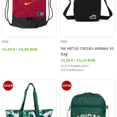
NIKE
NIKE
NK HRTGE CRSSBY-AIRMAX 95
Текуща цена:
24,99 €
/
48,88 BGN
Bag
Текуща цена:
23,26 €
/
45,49 BGN
Regular price:
33,23 €
Regular price
Спестявате:
9,97 €
Difference
OFFER
OFFER