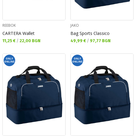
REEBOK
JAKO
CARTERA Wallet
Bag Sports Classico
Текуща цена:
Текуща цена:
11,25 €
/
22,00 BGN
49,99 €
/
97,77 BGN
ONLY
ONLY
ONLINE
ONLINE