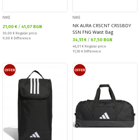
NIKE
NIKE
NK AURA CRSCNT CRSSBDY
Текуща цена:
21,00 €
/
41,07 BGN
SSN FNG Waist Bag
Regular price:
30,00 €
Regular price
Спестявате:
9,00 €
Difference
Текуща цена:
34,51 €
/
67,50 BGN
Regular price:
46,01 €
Regular price
Спестявате:
11,50 €
Difference
OFFER
OFFER