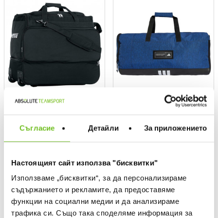
ERREA
ADIDAS
Съгласие
Детайли
За приложението
PRO BAG
4ATHLTS Duffel Bag Medium
Bag
Текуща цена:
63,81 €
/
124,80 BGN
Текуща цена:
44,99 €
/
87,99 BGN
Regular price:
106,35 €
Regular price
Спестявате:
42,54 €
Difference
Настоящият сайт използва "бисквитки"
Използваме „бисквитки“, за да персонализираме
съдържанието и рекламите, да предоставяме
функции на социални медии и да анализираме
трафика си. Също така споделяме информация за