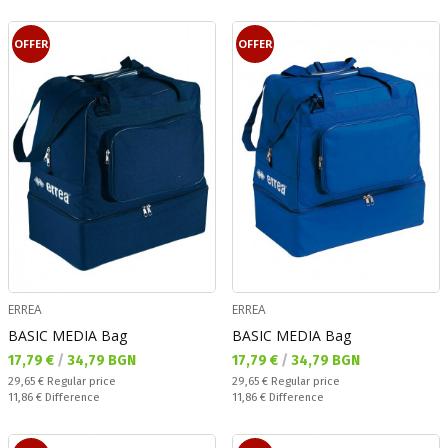
OFFER
OFFER
ERREA
ERREA
BASIC MEDIA Bag
BASIC MEDIA Bag
Текуща цена:
Текуща цена:
17,79 €
/
34,79 BGN
17,79 €
/
34,79 BGN
Regular price:
Regular price:
29,65 €
Regular price
29,65 €
Regular price
Спестявате:
Спестявате:
11,86 €
Difference
11,86 €
Difference