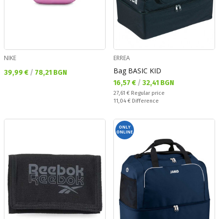
NIKE
ERREA
Bag BASIC KID
Текуща цена:
39,99 €
/
78,21 BGN
Текуща цена:
16,57 €
/
32,41 BGN
Regular price:
27,61 €
Regular price
Спестявате:
11,04 €
Difference
ONLY
ONLINE