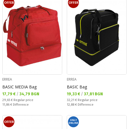
OFFER
OFFER
ERREA
ERREA
BASIC MEDIA Bag
BASIC Bag
Текуща цена:
Текуща цена:
17,79 €
/
34,79 BGN
19,33 €
/
37,81 BGN
Regular price:
Regular price:
29,65 €
Regular price
32,21 €
Regular price
Спестявате:
Спестявате:
11,86 €
Difference
12,88 €
Difference
ONLY
OFFER
ONLINE