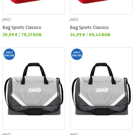
JAKO
JAKO
Bag Sports Classico
Bag Sports Classico
Текуща цена:
Текуща цена:
39,99 €
/
78,21 BGN
34,99 €
/
68,43 BGN
ONLY
ONLY
ONLINE
ONLINE
JAKO
JAKO