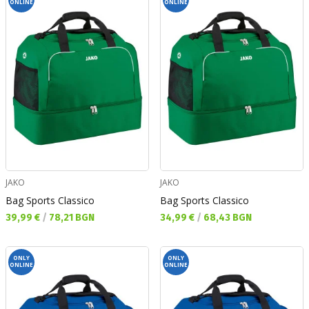
ONLINE
ONLINE
JAKO
JAKO
Bag Sports Classico
Bag Sports Classico
Текуща цена:
Текуща цена:
39,99 €
/
78,21 BGN
34,99 €
/
68,43 BGN
ONLY
ONLY
ONLINE
ONLINE