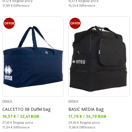
Regular price:
Regular price:
51,12 €
Regular price
51,12 €
Regular price
Спестявате:
Спестявате:
17,89 €
Difference
15,34 €
Difference
OFFER
OFFER
ERREA
ERREA
CALCETTO 08 Duffel bag
BASIC MEDIA Bag
Текуща цена:
Текуща цена:
16,57 €
/
32,41 BGN
17,79 €
/
34,79 BGN
Regular price:
Regular price:
27,61 €
Regular price
29,65 €
Regular price
Спестявате:
Спестявате:
11,04 €
Difference
11,86 €
Difference