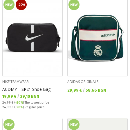
NEW
-20%
NEW
NIKE TEAMWEAR
ADIDAS ORIGINALS
ACDMY – SP21 Shoe Bag
Текуща цена:
29,99 €
/
58,66 BGN
Текуща цена:
19,99 €
/
39,10 BGN
24,99 €
(
-20%
)
The lowest price
Regular price:
24,99 €
(
-20%
) Regular price
NEW
NEW