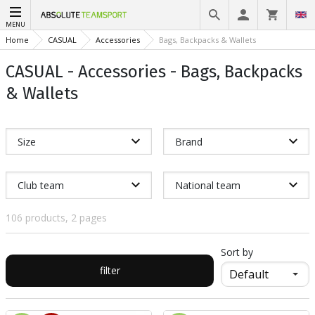
MENU
Home
CASUAL
Accessories
Bags, Backpacks & Wallets
CASUAL - Accessories - Bags, Backpacks
& Wallets
Size
Brand
Club team
National team
106 products, 2 pages
Sort by
filter