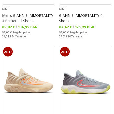
NIKE
NIKE
Men's GIANNIS IMMORTALITY
GIANNIS IMMORTALITY 4
4 Basketball Shoes
Shoes
Текуща цена:
Текуща цена:
69,02 €
/
134,99 BGN
64,42 €
/
125,99 BGN
Regular price:
Regular price:
92,03 €
Regular price
92,03 €
Regular price
Спестявате:
Спестявате:
23,01 €
Difference
27,61 €
Difference
OFFER
OFFER