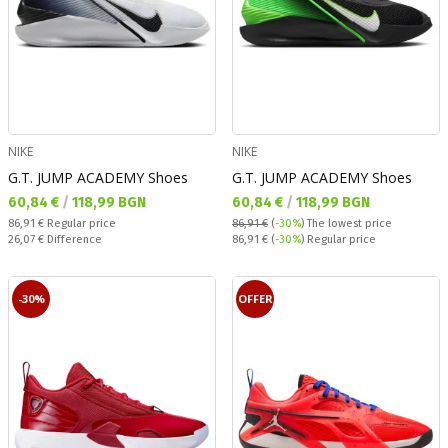
NIKE
NIKE
G.T. JUMP ACADEMY Shoes
G.T. JUMP ACADEMY Shoes
Текуща цена:
Текуща цена:
60,84 €
/
118,99 BGN
60,84 €
/
118,99 BGN
Regular price:
86,91 €
Regular price
86,91 €
(
-30%
)
The lowest price
Спестявате:
Regular price:
26,07 €
Difference
86,91 €
(
-30%
) Regular price
-30%
OFFER