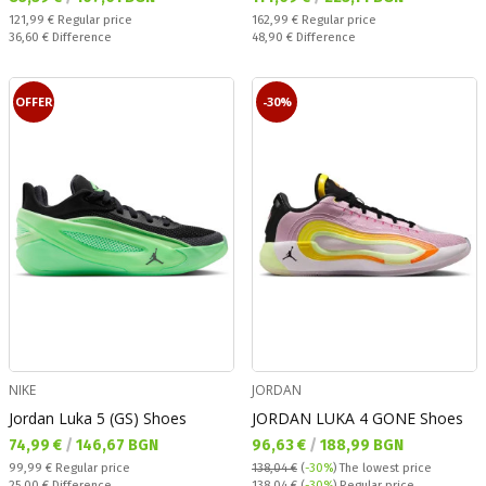
Regular price:
Regular price:
121,99 €
Regular price
162,99 €
Regular price
Спестявате:
Спестявате:
36,60 €
Difference
48,90 €
Difference
OFFER
-30%
NIKE
JORDAN
Jordan Luka 5 (GS) Shoes
JORDAN LUKA 4 GONE Shoes
Текуща цена:
Текуща цена:
74,99 €
/
146,67 BGN
96,63 €
/
188,99 BGN
Regular price:
99,99 €
Regular price
138,04 €
(
-30%
)
The lowest price
Спестявате:
Regular price:
25,00 €
Difference
138,04 €
(
-30%
) Regular price