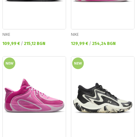
NIKE
NIKE
Текуща цена:
Текуща цена:
109,99 €
/
215,12 BGN
129,99 €
/
254,24 BGN
NEW
NEW