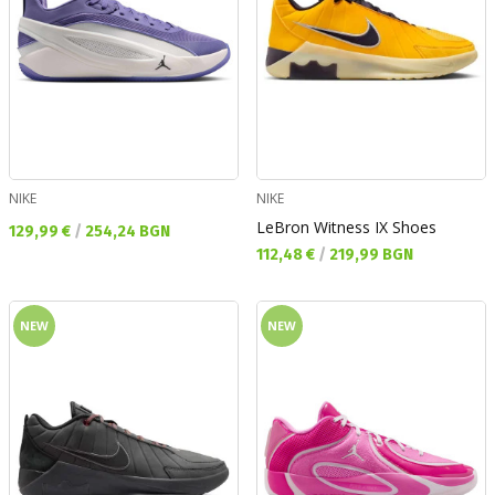
NIKE
NIKE
LeBron Witness IX Shoes
Текуща цена:
129,99 €
/
254,24 BGN
Текуща цена:
112,48 €
/
219,99 BGN
NEW
NEW