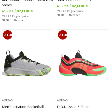
Shoes
Текуща цена:
41,99 €
/
82,13 BGN
Текуща цена:
41,99 €
/
82,13 BGN
Regular price:
59,99 €
Regular price
Спестявате:
18,00 €
Difference
Regular price:
59,99 €
Regular price
Спестявате:
18,00 €
Difference
OFFER
OFFER
ADIDAS
ADIDAS
Men's Initiation Basketball
D.O.N. Issue 6 Shoes