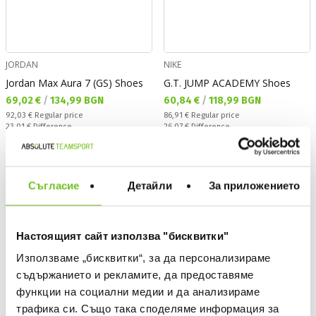
JORDAN
NIKE
Jordan Max Aura 7 (GS) Shoes
G.T. JUMP ACADEMY Shoes
Текуща цена:
Текуща цена:
69,02 €
/
134,99 BGN
60,84 €
/
118,99 BGN
Regular price:
Regular price:
92,03 €
Regular price
86,91 €
Regular price
Спестявате:
Спестявате:
23,01 €
Difference
26,07 €
Difference
OFFER
OFFER
Съгласие
Детайли
За приложението
Настоящият сайт използва "бисквитки"
Използваме „бисквитки“, за да персонализираме
съдържанието и рекламите, да предоставяме
функции на социални медии и да анализираме
трафика си. Също така споделяме информация за