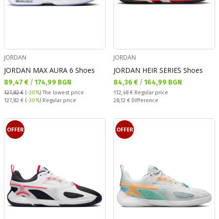
JORDAN
JORDAN
JORDAN MAX AURA 6 Shoes
JORDAN HEIR SERIES Shoes
Текуща цена:
Текуща цена:
89,47 €
/
174,99 BGN
84,36 €
/
164,99 BGN
Regular price:
127,82 €
(
-30%
)
The lowest price
112,48 €
Regular price
Regular price:
Спестявате:
127,82 €
(
-30%
) Regular price
28,12 €
Difference
OFFER
OFFER