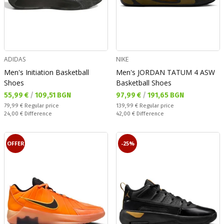
ADIDAS
NIKE
Men's Initiation Basketball
Men's JORDAN TATUM 4 ASW
Shoes
Basketball Shoes
Текуща цена:
Текуща цена:
55,99 €
/
109,51 BGN
97,99 €
/
191,65 BGN
Regular price:
Regular price:
79,99 €
Regular price
139,99 €
Regular price
Спестявате:
Спестявате:
24,00 €
Difference
42,00 €
Difference
OFFER
-25%