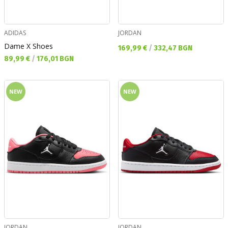
ADIDAS
JORDAN
Dame X Shoes
Текуща цена:
169,99 €
/
332,47 BGN
Текуща цена:
89,99 €
/
176,01 BGN
NEW
NEW
JORDAN
JORDAN