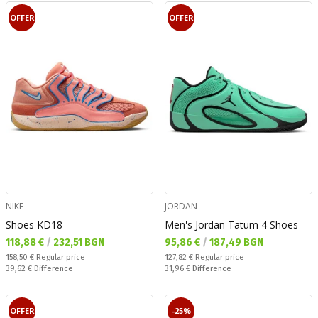
OFFER
OFFER
NIKE
JORDAN
Shoes KD18
Men's Jordan Tatum 4 Shoes
Текуща цена:
Текуща цена:
118,88 €
/
232,51 BGN
95,86 €
/
187,49 BGN
Regular price:
Regular price:
158,50 €
Regular price
127,82 €
Regular price
Спестявате:
Спестявате:
39,62 €
Difference
31,96 €
Difference
OFFER
-25%