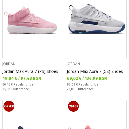
JORDAN
JORDAN
Jordan Max Aura 7 (PS) Shoes
Jordan Max Aura 7 (GS) Shoes
Текуща цена:
Текуща цена:
49,84 €
/
97,48 BGN
69,02 €
/
134,99 BGN
Regular price:
Regular price:
66,46 €
Regular price
92,03 €
Regular price
Спестявате:
Спестявате:
16,62 €
Difference
23,01 €
Difference
OFFER
OFFER