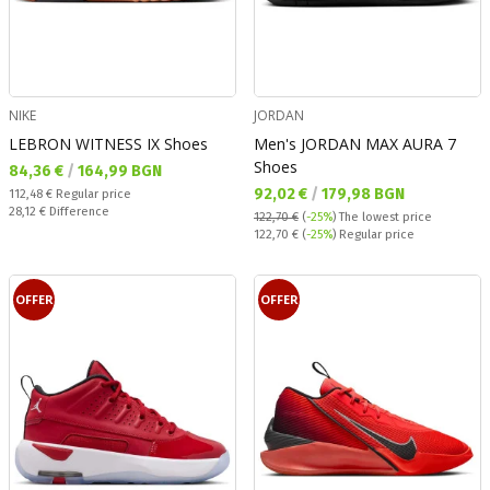
NIKE
JORDAN
LEBRON WITNESS IX Shoes
Men's JORDAN MAX AURA 7
Shoes
Текуща цена:
84,36 €
/
164,99 BGN
Текуща цена:
92,02 €
/
179,98 BGN
Regular price:
112,48 €
Regular price
Спестявате:
28,12 €
Difference
122,70 €
(
-25%
)
The lowest price
Regular price:
122,70 €
(
-25%
) Regular price
OFFER
OFFER