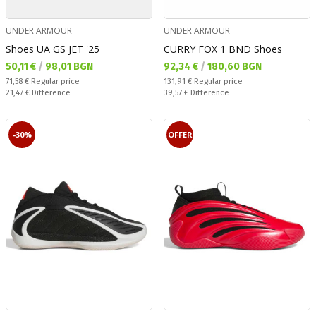
UNDER ARMOUR
UNDER ARMOUR
Shoes UA GS JET '25
CURRY FOX 1 BND Shoes
Текуща цена:
Текуща цена:
50,11 €
/
98,01 BGN
92,34 €
/
180,60 BGN
Regular price:
Regular price:
71,58 €
Regular price
131,91 €
Regular price
Спестявате:
Спестявате:
21,47 €
Difference
39,57 €
Difference
-30%
OFFER