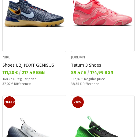
NIKE
JORDAN
Shoes LBJ NXXT GENISUS
Tatum 3 Shoes
Текуща цена:
Текуща цена:
111,20 €
/
217,49 BGN
89,47 €
/
174,99 BGN
Regular price:
Regular price:
148,27 €
Regular price
127,82 €
Regular price
Спестявате:
Спестявате:
37,07 €
Difference
38,35 €
Difference
OFFER
-30%