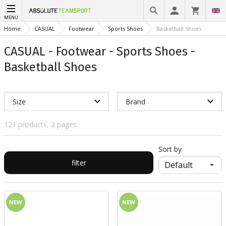
MENU
Home
CASUAL
Footwear
Sports Shoes
Basketball Shoes
CASUAL - Footwear - Sports Shoes -
Basketball Shoes
Size
Brand
121 products, 2 pages
Sort by
filter
NEW
NEW