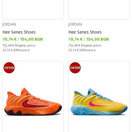
JORDAN
JORDAN
Heir Series Shoes
Heir Series Shoes
Текуща цена:
Текуща цена:
78,74 €
/
154,00 BGN
78,74 €
/
154,00 BGN
Regular price:
Regular price:
112,48 €
Regular price
112,48 €
Regular price
Спестявате:
Спестявате:
33,74 €
Difference
33,74 €
Difference
OFFER
OFFER