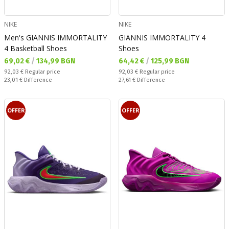
NIKE
NIKE
Men's GIANNIS IMMORTALITY
GIANNIS IMMORTALITY 4
4 Basketball Shoes
Shoes
Текуща цена:
Текуща цена:
69,02 €
/
134,99 BGN
64,42 €
/
125,99 BGN
Regular price:
Regular price:
92,03 €
Regular price
92,03 €
Regular price
Спестявате:
Спестявате:
23,01 €
Difference
27,61 €
Difference
OFFER
OFFER