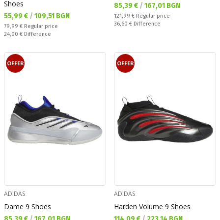
Shoes
Текуща цена:
85,39 €
/
167,01 BGN
Текуща цена:
55,99 €
/
109,51 BGN
Regular price:
121,99 €
Regular price
Спестявате:
36,60 €
Difference
Regular price:
79,99 €
Regular price
Спестявате:
24,00 €
Difference
OFFER
OFFER
ADIDAS
ADIDAS
Dame 9 Shoes
Harden Volume 9 Shoes
Текуща цена:
Текуща цена:
85,39 €
/
167,01 BGN
114,09 €
/
223,14 BGN