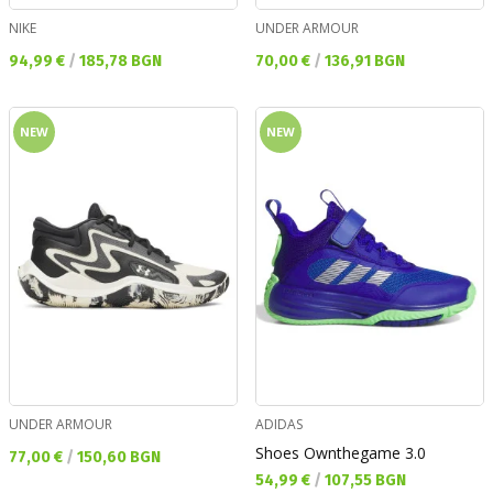
NIKE
UNDER ARMOUR
Текуща цена:
Текуща цена:
94,99 €
/
185,78 BGN
70,00 €
/
136,91 BGN
NEW
NEW
UNDER ARMOUR
ADIDAS
Shoes Ownthegame 3.0
Текуща цена:
77,00 €
/
150,60 BGN
Текуща цена:
54,99 €
/
107,55 BGN