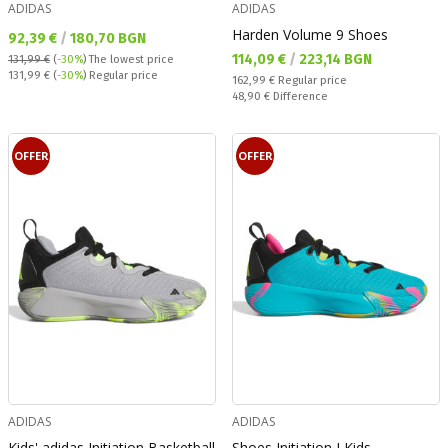
ADIDAS
ADIDAS
Harden Volume 9 Shoes
Текуща цена:
92,39 €
/
180,70 BGN
Текуща цена:
114,09 €
/
223,14 BGN
131,99 €
(
-30%
)
The lowest price
Regular price:
131,99 €
(
-30%
) Regular price
Regular price:
162,99 €
Regular price
Спестявате:
48,90 €
Difference
OFFER
OFFER
ADIDAS
ADIDAS
Kids' adidas Initiation Basketball
Shoes Initiation J Kids