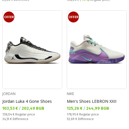
OFFER
OFFER
JORDAN
NIKE
Jordan Luka 4 Gone Shoes
Men's Shoes LEBRON XXII
Текуща цена:
Текуща цена:
103,53 €
/
202,49 BGN
125,26 €
/
244,99 BGN
Regular price:
Regular price:
138,04 €
Regular price
178,95 €
Regular price
Спестявате:
Спестявате:
34,51 €
Difference
53,69 €
Difference