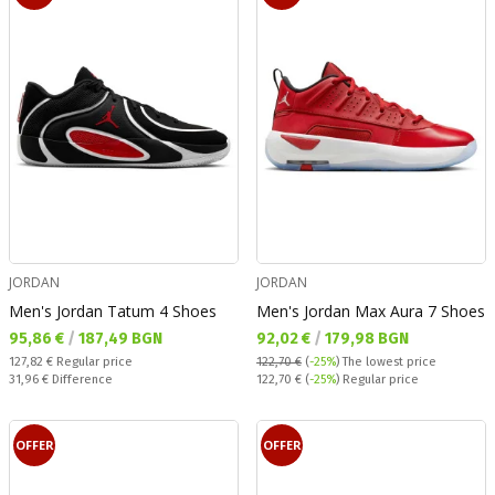
JORDAN
JORDAN
Men's Jordan Tatum 4 Shoes
Men's Jordan Max Aura 7 Shoes
Текуща цена:
Текуща цена:
95,86 €
/
187,49 BGN
92,02 €
/
179,98 BGN
Regular price:
127,82 €
Regular price
122,70 €
(
-25%
)
The lowest price
Спестявате:
Regular price:
31,96 €
Difference
122,70 €
(
-25%
) Regular price
OFFER
OFFER