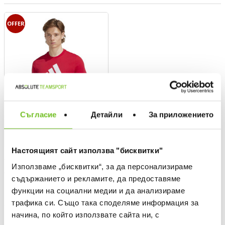
OFFER
Съгласие
Детайли
За приложението
Настоящият сайт използва "бисквитки"
ADIDAS
Използваме „бисквитки“, за да персонализираме
Ajax Amsterdam Seasonal
съдържанието и рекламите, да предоставяме
Graphic T-Shirt
функции на социални медии и да анализираме
Текуща цена:
24,49 €
/
47,90 BGN
трафика си. Също така споделяме информация за
Regular price:
34,99 €
Regular price
Спестявате:
10,50 €
Difference
начина, по който използвате сайта ни, с