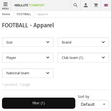
MENU
Home
FOOTBALL
Apparel
FOOTBALL - Apparel
Size
Brand
Player
Club team (1)
National team
1 product, 1 page
Sort by
filter (1)