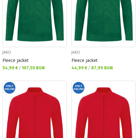
JAKO
JAKO
Fleece jacket
Fleece jacket
Текуща цена:
Текуща цена:
54,99 €
/
107,55 BGN
44,99 €
/
87,99 BGN
ONLY
ONLY
ONLINE
ONLINE