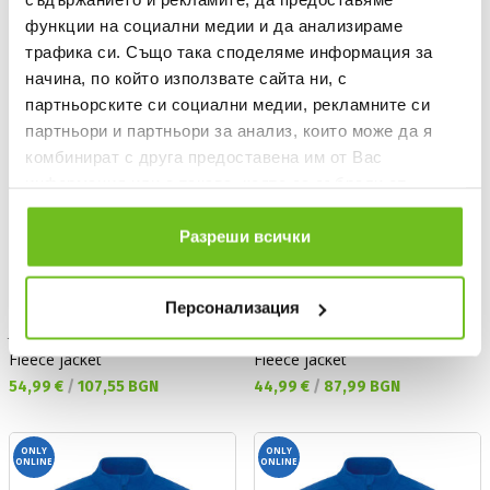
функции на социални медии и да анализираме
ONLY
ONLY
ONLINE
ONLINE
трафика си. Също така споделяме информация за
начина, по който използвате сайта ни, с
партньорските си социални медии, рекламните си
партньори и партньори за анализ, които може да я
комбинират с друга предоставена им от Вас
информация или с такава, която са събрали от
ползването от Ваша страна на услугите им.
Разреши всички
Персонализация
JAKO
JAKO
Fleece jacket
Fleece jacket
Текуща цена:
Текуща цена:
54,99 €
/
107,55 BGN
44,99 €
/
87,99 BGN
ONLY
ONLY
ONLINE
ONLINE