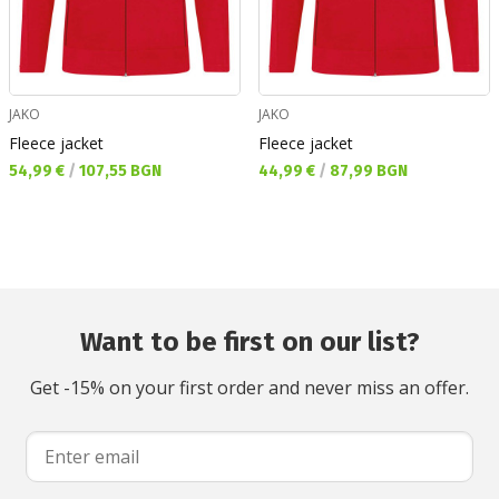
JAKO
JAKO
Fleece jacket
Fleece jacket
Текуща цена:
Текуща цена:
54,99 €
/
107,55 BGN
44,99 €
/
87,99 BGN
Want to be first on our list?
Get -15% on your first order and never miss an offer.