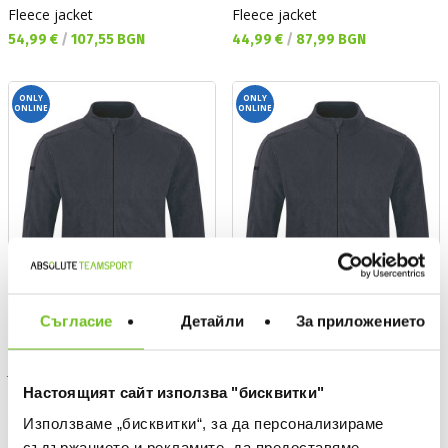
Fleece jacket
Fleece jacket
Текуща цена:
Текуща цена:
54,99 €
/
107,55 BGN
44,99 €
/
87,99 BGN
ONLY
ONLY
ONLINE
ONLINE
Съгласие
Детайли
За приложението
JAKO
JAKO
Настоящият сайт използва "бисквитки"
Fleece jacket
Fleece jacket
Текуща цена:
Текуща цена:
54,99 €
/
107,55 BGN
44,99 €
/
87,99 BGN
Използваме „бисквитки“, за да персонализираме
съдържанието и рекламите, да предоставяме