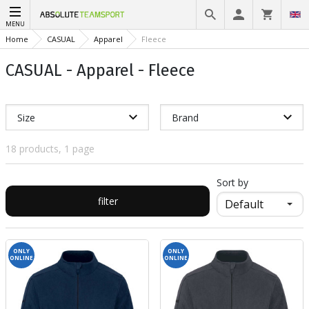
MENU
Home
CASUAL
Apparel
Fleece
CASUAL - Apparel - Fleece
Size
Brand
18 products, 1 page
Sort by
filter
ONLY
ONLY
ONLINE
ONLINE