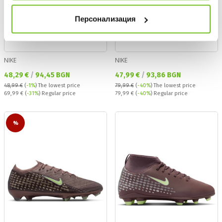
Персонализация
NIKE
NIKE
Текуща цена:
Текуща цена:
48,29 €
/
94,45 BGN
47,99 €
/
93,86 BGN
48,99 €
(
-1%
)
The lowest price
79,99 €
(
-40%
)
The lowest price
Regular price:
Regular price:
69,99 €
(
-31%
) Regular price
79,99 €
(
-40%
) Regular price
%