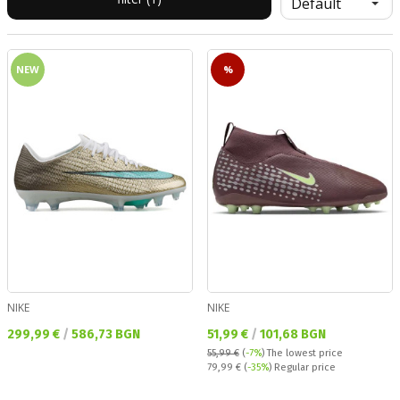
NEW
%
NIKE
NIKE
Текуща цена:
Текуща цена:
299,99 €
/
586,73 BGN
51,99 €
/
101,68 BGN
55,99 €
(
-7%
)
The lowest price
Regular price:
79,99 €
(
-35%
) Regular price