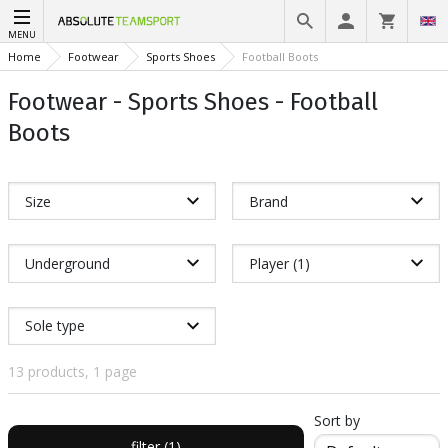
MENU
Home
Footwear
Sports Shoes
Football Boots
Footwear - Sports Shoes - Football
Boots
Size
Brand
Underground
Player (1)
Sole type
13 products, 1 page
Sort by
filter (1)