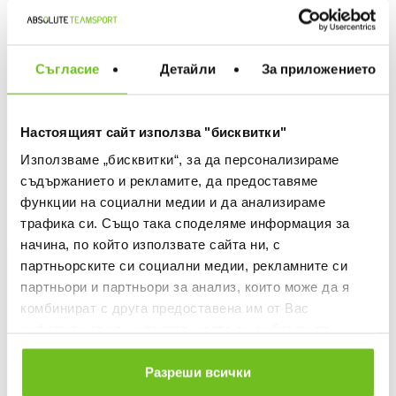
Съгласие
Детайли
За приложението
Настоящият сайт използва "бисквитки"
NIKE
NIKE
Използваме „бисквитки“, за да персонализираме
съдържанието и рекламите, да предоставяме
Текуща цена:
Текуща цена:
69,99 €
/
136,89 BGN
35,74 €
/
69,90 BGN
функции на социални медии и да анализираме
74,99 €
(
-7%
)
The lowest price
38,49 €
(
-7%
)
The lowest price
Regular price:
Regular price:
99,99 €
(
-30%
) Regular price
54,99 €
(
-35%
) Regular price
трафика си. Също така споделяме информация за
начина, по който използвате сайта ни, с
партньорските си социални медии, рекламните си
%
-40%
партньори и партньори за анализ, които може да я
комбинират с друга предоставена им от Вас
информация или с такава, която са събрали от
ползването от Ваша страна на услугите им.
Разреши всички