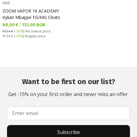
NIKE
ZOOM VAPOR 16 ACADEMY
Kylian Mbappe FG/MG Cleats
Текуща цена:
68,00 €
/
133,00 BGN
97,14 €
(
-30%
)
The lowest price
Regular price:
97,14 €
(
-30%
) Regular price
Want to be first on our list?
Get -15% on your first order and never miss an offer.
Subscribe