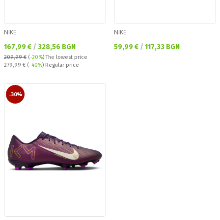
NIKE
NIKE
Текуща цена:
Текуща цена:
167,99 €
/
328,56 BGN
59,99 €
/
117,33 BGN
209,99 €
(
-20%
)
The lowest price
Regular price:
279,99 €
(
-40%
) Regular price
-30%