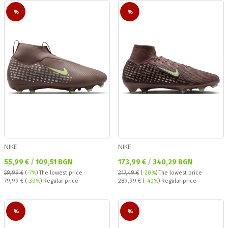
%
%
NIKE
NIKE
Текуща цена:
Текуща цена:
55,99 €
/
109,51 BGN
173,99 €
/
340,29 BGN
59,99 €
(
-7%
)
The lowest price
217,49 €
(
-20%
)
The lowest price
Regular price:
Regular price:
79,99 €
(
-30%
) Regular price
289,99 €
(
-40%
) Regular price
%
%