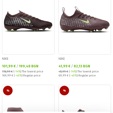
NIKE
NIKE
Текуща цена:
Текуща цена:
101,99 €
/
199,48 BGN
41,99 €
/
82,13 BGN
118,99 €
(
-14%
)
The lowest price
48,99 €
(
-14%
)
The lowest price
Regular price:
Regular price:
169,99 €
(
-40%
) Regular price
69,99 €
(
-40%
) Regular price
%
%