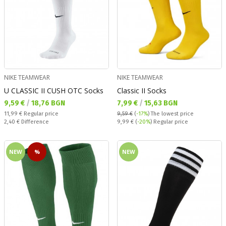
NIKE TEAMWEAR
NIKE TEAMWEAR
U CLASSIC II CUSH OTC Socks
Classic II Socks
Текуща цена:
Текуща цена:
9,59 €
/
18,76 BGN
7,99 €
/
15,63 BGN
Regular price:
11,99 €
Regular price
9,59 €
(
-17%
)
The lowest price
Спестявате:
Regular price:
2,40 €
Difference
9,99 €
(
-20%
) Regular price
NEW
%
NEW