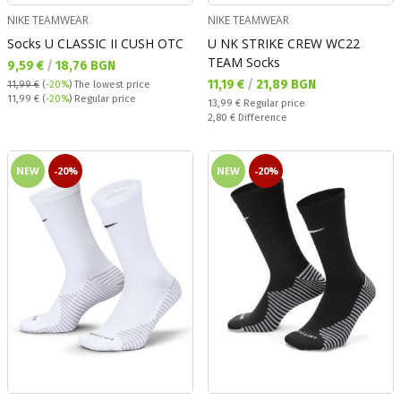
NIKE TEAMWEAR
NIKE TEAMWEAR
Socks U CLASSIC II CUSH OTC
U NK STRIKE CREW WC22
TEAM Socks
Текуща цена:
9,59 €
/
18,76 BGN
Текуща цена:
11,19 €
/
21,89 BGN
11,99 €
(
-20%
)
The lowest price
Regular price:
11,99 €
(
-20%
) Regular price
Regular price:
13,99 €
Regular price
Спестявате:
2,80 €
Difference
NEW
-20%
NEW
-20%