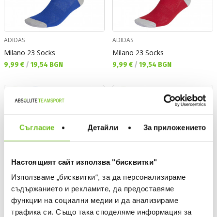
ADIDAS
ADIDAS
Milano 23 Socks
Milano 23 Socks
Текуща цена:
Текуща цена:
9,99 €
/
19,54 BGN
9,99 €
/
19,54 BGN
ONLY
NEW
NEW
ONLINE
Съгласие
Детайли
За приложението
Настоящият сайт използва "бисквитки"
Използваме „бисквитки“, за да персонализираме
съдържанието и рекламите, да предоставяме
функции на социални медии и да анализираме
трафика си. Също така споделяме информация за