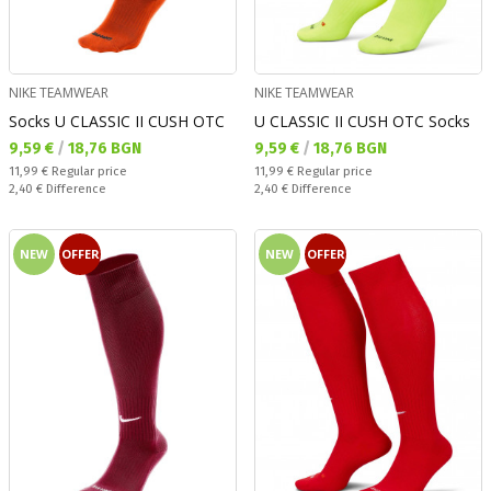
NIKE TEAMWEAR
NIKE TEAMWEAR
Socks U CLASSIC II CUSH OTC
U CLASSIC II CUSH OTC Socks
Текуща цена:
Текуща цена:
9,59 €
/
18,76 BGN
9,59 €
/
18,76 BGN
Regular price:
Regular price:
11,99 €
Regular price
11,99 €
Regular price
Спестявате:
Спестявате:
2,40 €
Difference
2,40 €
Difference
NEW
OFFER
NEW
OFFER