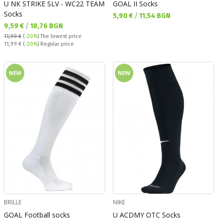
U NK STRIKE SLV - WC22 TEAM
GOAL II Socks
Socks
Текуща цена:
5,90 €
/
11,54 BGN
Текуща цена:
9,59 €
/
18,76 BGN
11,99 €
(
-20%
)
The lowest price
Regular price:
11,99 €
(
-20%
) Regular price
NEW
NEW
BRILLE
NIKE
GOAL Football socks
U ACDMY OTC Socks