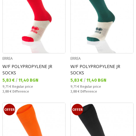
ERREA
ERREA
W/F POLYPROPYLENE JR
W/F POLYPROPYLENE JR
SOCKS
SOCKS
Текуща цена:
Текуща цена:
5,83 €
/
11,40 BGN
5,83 €
/
11,40 BGN
Regular price:
Regular price:
9,71 €
Regular price
9,71 €
Regular price
Спестявате:
Спестявате:
3,88 €
Difference
3,88 €
Difference
OFFER
OFFER