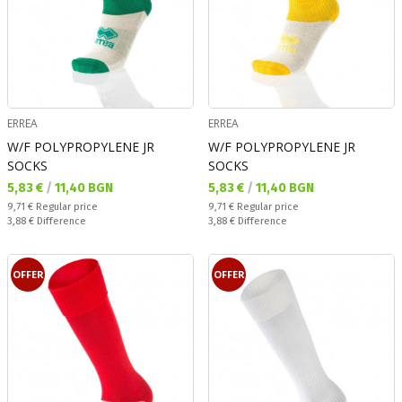
ERREA
ERREA
W/F POLYPROPYLENE JR
W/F POLYPROPYLENE JR
SOCKS
SOCKS
Текуща цена:
Текуща цена:
5,83 €
/
11,40 BGN
5,83 €
/
11,40 BGN
Regular price:
Regular price:
9,71 €
Regular price
9,71 €
Regular price
Спестявате:
Спестявате:
3,88 €
Difference
3,88 €
Difference
OFFER
OFFER