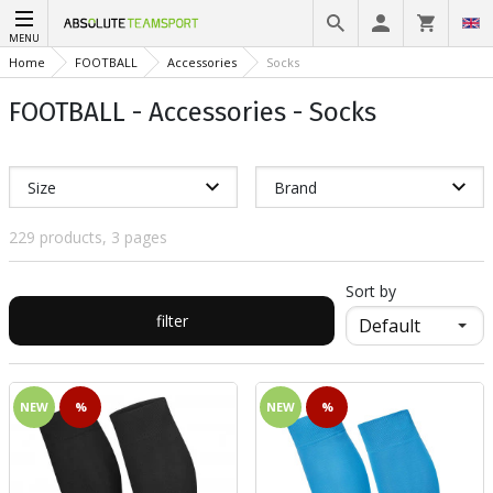
MENU
Home
FOOTBALL
Accessories
Socks
FOOTBALL - Accessories - Socks
Size
Brand
229 products, 3 pages
Sort by
filter
NEW
%
NEW
%