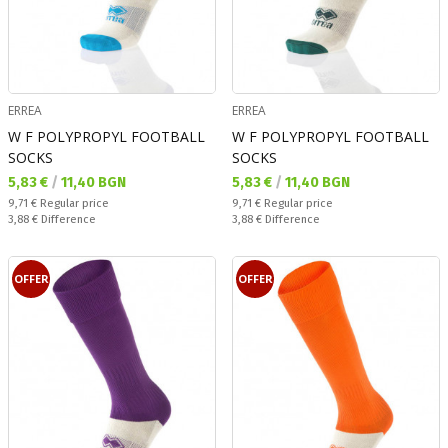
ERREA
ERREA
W F POLYPROPYL FOOTBALL
W F POLYPROPYL FOOTBALL
SOCKS
SOCKS
Текуща цена:
Текуща цена:
5,83 €
/
11,40 BGN
5,83 €
/
11,40 BGN
Regular price:
Regular price:
9,71 €
Regular price
9,71 €
Regular price
Спестявате:
Спестявате:
3,88 €
Difference
3,88 €
Difference
OFFER
OFFER