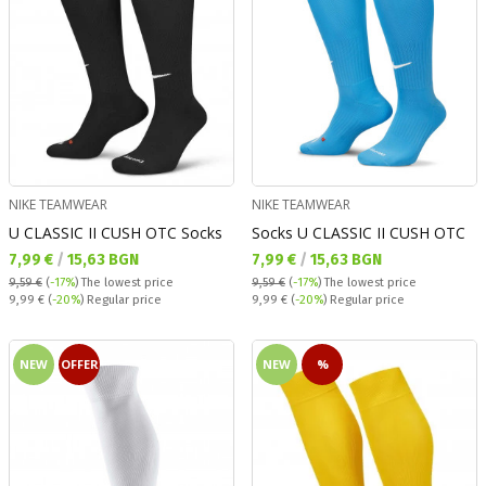
NIKE TEAMWEAR
NIKE TEAMWEAR
U CLASSIC II CUSH OTC Socks
Socks U CLASSIC II CUSH OTC
Текуща цена:
Текуща цена:
7,99 €
/
15,63 BGN
7,99 €
/
15,63 BGN
9,59 €
(
-17%
)
The lowest price
9,59 €
(
-17%
)
The lowest price
Regular price:
Regular price:
9,99 €
(
-20%
) Regular price
9,99 €
(
-20%
) Regular price
NEW
OFFER
NEW
%