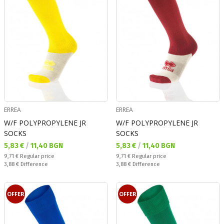
ERREA
ERREA
W/F POLYPROPYLENE JR
W/F POLYPROPYLENE JR
SOCKS
SOCKS
Текуща цена:
Текуща цена:
5,83 €
/
11,40 BGN
5,83 €
/
11,40 BGN
Regular price:
Regular price:
9,71 €
Regular price
9,71 €
Regular price
Спестявате:
Спестявате:
3,88 €
Difference
3,88 €
Difference
OFFER
OFFER