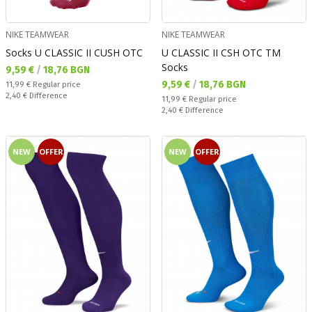
NIKE TEAMWEAR
NIKE TEAMWEAR
Socks U CLASSIC II CUSH OTC
U CLASSIC II CSH OTC TM
Socks
Текуща цена:
9,59 €
/
18,76 BGN
Текуща цена:
9,59 €
/
18,76 BGN
Regular price:
11,99 €
Regular price
Спестявате:
2,40 €
Difference
Regular price:
11,99 €
Regular price
Спестявате:
2,40 €
Difference
NEW
OFFER
NEW
OFFER