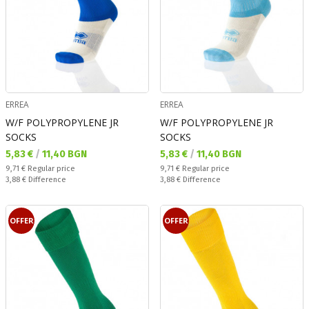
ERREA
ERREA
W/F POLYPROPYLENE JR
W/F POLYPROPYLENE JR
SOCKS
SOCKS
Текуща цена:
Текуща цена:
5,83 €
/
11,40 BGN
5,83 €
/
11,40 BGN
Regular price:
Regular price:
9,71 €
Regular price
9,71 €
Regular price
Спестявате:
Спестявате:
3,88 €
Difference
3,88 €
Difference
OFFER
OFFER