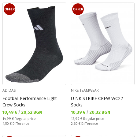
OFFER
OFFER
ADIDAS
NIKE TEAMWEAR
Football Performance Light
U NK STRIKE CREW WC22
Crew Socks
Socks
Текуща цена:
Текуща цена:
10,49 €
/
20,52 BGN
10,39 €
/
20,32 BGN
Regular price:
Regular price:
14,99 €
Regular price
12,99 €
Regular price
Спестявате:
Спестявате:
4,50 €
Difference
2,60 €
Difference