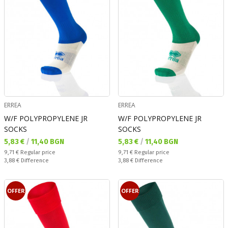
ERREA
ERREA
W/F POLYPROPYLENE JR
W/F POLYPROPYLENE JR
SOCKS
SOCKS
Текуща цена:
Текуща цена:
5,83 €
/
11,40 BGN
5,83 €
/
11,40 BGN
Regular price:
Regular price:
9,71 €
Regular price
9,71 €
Regular price
Спестявате:
Спестявате:
3,88 €
Difference
3,88 €
Difference
OFFER
OFFER