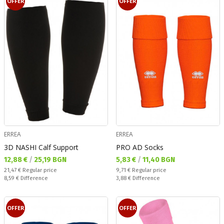
OFFER
OFFER
ERREA
ERREA
3D NASHI Calf Support
PRO AD Socks
Текуща цена:
Текуща цена:
12,88 €
/
25,19 BGN
5,83 €
/
11,40 BGN
Regular price:
Regular price:
21,47 €
Regular price
9,71 €
Regular price
Спестявате:
Спестявате:
8,59 €
Difference
3,88 €
Difference
OFFER
OFFER