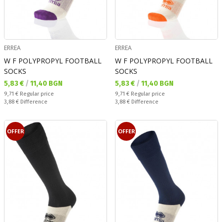
ERREA
ERREA
W F POLYPROPYL FOOTBALL
W F POLYPROPYL FOOTBALL
SOCKS
SOCKS
Текуща цена:
Текуща цена:
5,83 €
/
11,40 BGN
5,83 €
/
11,40 BGN
Regular price:
Regular price:
9,71 €
Regular price
9,71 €
Regular price
Спестявате:
Спестявате:
3,88 €
Difference
3,88 €
Difference
OFFER
OFFER