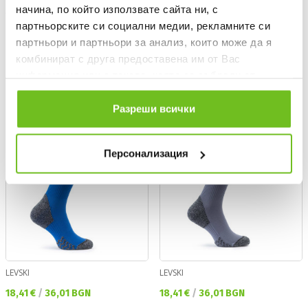
начина, по който използвате сайта ни, с
ADIDAS
ADIDAS
партньорските си социални медии, рекламните си
Milano 23 Socks
adi 23 Socks
партньори и партньори за анализ, които може да я
Текуща цена:
Текуща цена:
9,99 €
/
19,54 BGN
14,99 €
/
29,32 BGN
комбинират с друга предоставена им от Вас
информация или с такава, която са събрали от
ползването от Ваша страна на услугите им.
Разреши всички
Персонализация
LEVSKI
LEVSKI
Текуща цена:
Текуща цена:
18,41 €
/
36,01 BGN
18,41 €
/
36,01 BGN