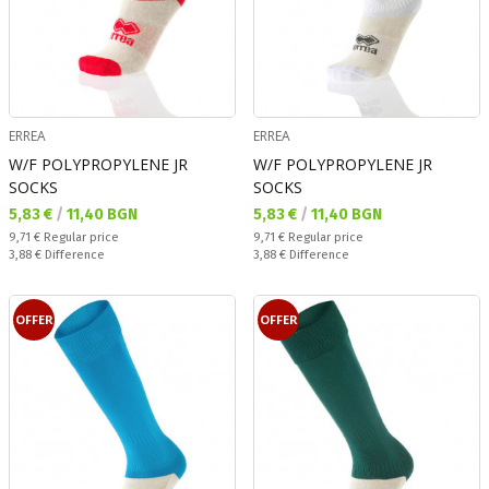
ERREA
ERREA
W/F POLYPROPYLENE JR
W/F POLYPROPYLENE JR
SOCKS
SOCKS
Текуща цена:
Текуща цена:
5,83 €
/
11,40 BGN
5,83 €
/
11,40 BGN
Regular price:
Regular price:
9,71 €
Regular price
9,71 €
Regular price
Спестявате:
Спестявате:
3,88 €
Difference
3,88 €
Difference
OFFER
OFFER