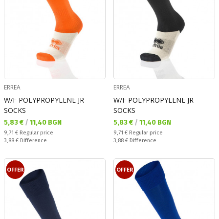
ERREA
ERREA
W/F POLYPROPYLENE JR
W/F POLYPROPYLENE JR
SOCKS
SOCKS
Текуща цена:
Текуща цена:
5,83 €
/
11,40 BGN
5,83 €
/
11,40 BGN
Regular price:
Regular price:
9,71 €
Regular price
9,71 €
Regular price
Спестявате:
Спестявате:
3,88 €
Difference
3,88 €
Difference
OFFER
OFFER