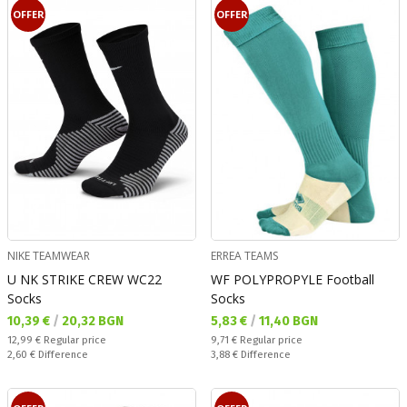
OFFER
OFFER
NIKE TEAMWEAR
ERREA TEAMS
U NK STRIKE CREW WC22
WF POLYPROPYLE Football
Socks
Socks
Текуща цена:
Текуща цена:
10,39 €
/
20,32 BGN
5,83 €
/
11,40 BGN
Regular price:
Regular price:
12,99 €
Regular price
9,71 €
Regular price
Спестявате:
Спестявате:
2,60 €
Difference
3,88 €
Difference