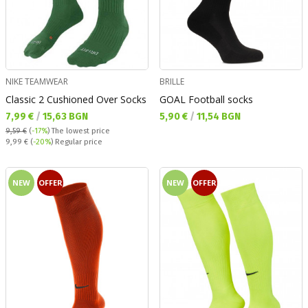
NIKE TEAMWEAR
BRILLE
Classic 2 Cushioned Over Socks
GOAL Football socks
Текуща цена:
Текуща цена:
7,99 €
/
15,63 BGN
5,90 €
/
11,54 BGN
9,59 €
(
-17%
)
The lowest price
Regular price:
9,99 €
(
-20%
) Regular price
NEW
OFFER
NEW
OFFER