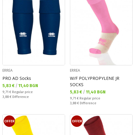
ERREA
ERREA
PRO AD Socks
W/F POLYPROPYLENE JR
SOCKS
Текуща цена:
5,83 €
/
11,40 BGN
Текуща цена:
5,83 €
/
11,40 BGN
Regular price:
9,71 €
Regular price
Спестявате:
3,88 €
Difference
Regular price:
9,71 €
Regular price
Спестявате:
3,88 €
Difference
OFFER
OFFER