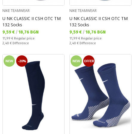
NIKE TEAMWEAR
NIKE TEAMWEAR
U NK CLASSIC II CSH OTC TM
U NK CLASSIC II CSH OTC TM
132 Socks
132 Socks
Текуща цена:
Текуща цена:
9,59 €
/
18,76 BGN
9,59 €
/
18,76 BGN
Regular price:
Regular price:
11,99 €
Regular price
11,99 €
Regular price
Спестявате:
Спестявате:
2,40 €
Difference
2,40 €
Difference
NEW
-20%
NEW
OFFER