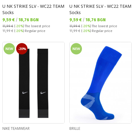
U NK STRIKE SLV - WC22 TEAM
U NK STRIKE SLV - WC22 TEAM
Socks
Socks
Текуща цена:
Текуща цена:
9,59 €
/
18,76 BGN
9,59 €
/
18,76 BGN
11,99 €
(
-20%
)
The lowest price
11,99 €
(
-20%
)
The lowest price
Regular price:
Regular price:
11,99 €
(
-20%
) Regular price
11,99 €
(
-20%
) Regular price
NEW
-20%
NEW
NIKE TEAMWEAR
BRILLE