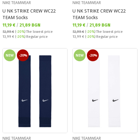
NIKE TEAMWEAR
NIKE TEAMWEAR
U NK STRIKE CREW WC22
U NK STRIKE CREW WC22
TEAM Socks
TEAM Socks
Текуща цена:
Текуща цена:
11,19 €
/
21,89 BGN
11,19 €
/
21,89 BGN
13,99 €
(
-20%
)
The lowest price
13,99 €
(
-20%
)
The lowest price
Regular price:
Regular price:
13,99 €
(
-20%
) Regular price
13,99 €
(
-20%
) Regular price
NEW
-20%
NEW
-20%
NIKE TEAMWEAR
NIKE TEAMWEAR