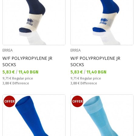
ERREA
ERREA
W/F POLYPROPYLENE JR
W/F POLYPROPYLENE JR
SOCKS
SOCKS
Текуща цена:
Текуща цена:
5,83 €
/
11,40 BGN
5,83 €
/
11,40 BGN
Regular price:
Regular price:
9,71 €
Regular price
9,71 €
Regular price
Спестявате:
Спестявате:
3,88 €
Difference
3,88 €
Difference
OFFER
OFFER