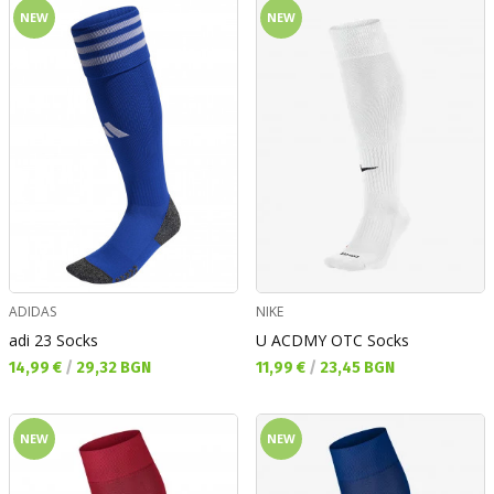
NEW
NEW
ADIDAS
NIKE
adi 23 Socks
U ACDMY OTC Socks
Текуща цена:
Текуща цена:
14,99 €
/
29,32 BGN
11,99 €
/
23,45 BGN
NEW
NEW