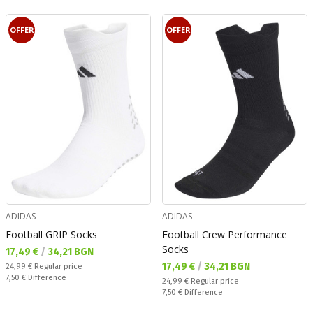
OFFER
OFFER
ADIDAS
ADIDAS
Football GRIP Socks
Football Crew Performance
Socks
Текуща цена:
17,49 €
/
34,21 BGN
Текуща цена:
17,49 €
/
34,21 BGN
Regular price:
24,99 €
Regular price
Спестявате:
7,50 €
Difference
Regular price:
24,99 €
Regular price
Спестявате:
7,50 €
Difference