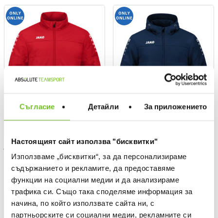
ONLY
ONLY
ONLINE
ONLINE
Съгласие
Детайли
За приложението
Настоящият сайт използва "бисквитки"
JAKO
JAKO
Използваме „бисквитки“, за да персонализираме
Coach jacket Team
Coach jacket Team with Hood
съдържанието и рекламите, да предоставяме
Текуща цена:
Текуща цена:
89,99 €
/
176,01 BGN
109,99 €
/
215,12 BGN
функции на социални медии и да анализираме
трафика си. Също така споделяме информация за
ONLY
ONLY
начина, по който използвате сайта ни, с
ONLINE
ONLINE
партньорските си социални медии, рекламните си