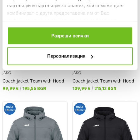
партньори и партньори за анализ, които може да я
комбинират с друга предоставена им от Вас
информация или с такава, която са събрали от
ползването от Ваша страна на услугите им.
Разреши всички
Персонализация
JAKO
JAKO
Coach jacket Team with Hood
Coach jacket Team with Hood
Текуща цена:
Текуща цена:
99,99 €
/
195,56 BGN
109,99 €
/
215,12 BGN
ONLY
ONLY
ONLINE
ONLINE