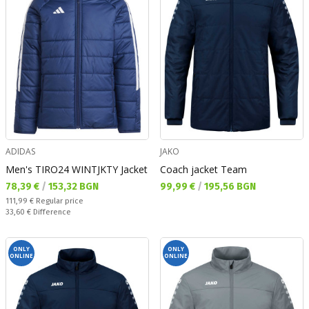
ADIDAS
JAKO
Men's TIRO24 WINTJKTY Jacket
Coach jacket Team
Текуща цена:
Текуща цена:
78,39 €
/
153,32 BGN
99,99 €
/
195,56 BGN
Regular price:
111,99 €
Regular price
Спестявате:
33,60 €
Difference
ONLY
ONLY
ONLINE
ONLINE