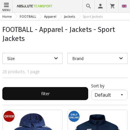
MENU
Home
FOOTBALL
Apparel
Jackets
Sport Jackets
FOOTBALL - Apparel - Jackets - Sport
Jackets
Size
Brand
26 products, 1 page
Sort by
filter
ONLY
OFFER
ONLINE