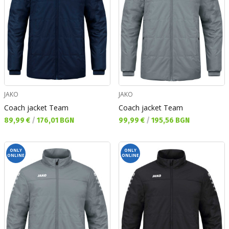
JAKO
JAKO
Coach jacket Team
Coach jacket Team
Текуща цена:
Текуща цена:
89,99 €
/
176,01 BGN
99,99 €
/
195,56 BGN
ONLY
ONLY
ONLINE
ONLINE