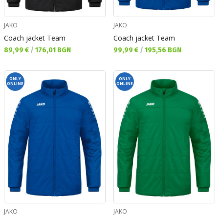
JAKO
JAKO
Coach jacket Team
Coach jacket Team
Текуща цена:
Текуща цена:
89,99 €
/
176,01 BGN
99,99 €
/
195,56 BGN
ONLY
ONLY
ONLINE
ONLINE
JAKO
JAKO