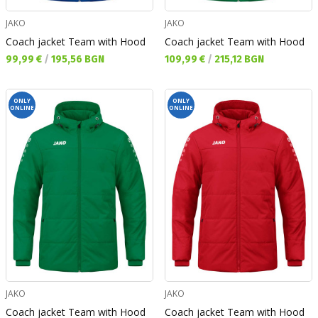
JAKO
JAKO
Coach jacket Team with Hood
Coach jacket Team with Hood
Текуща цена:
Текуща цена:
99,99 €
/
195,56 BGN
109,99 €
/
215,12 BGN
ONLY
ONLY
ONLINE
ONLINE
JAKO
JAKO
Coach jacket Team with Hood
Coach jacket Team with Hood