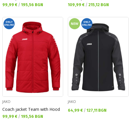
Текуща цена:
Текуща цена:
99,99 €
/
195,56 BGN
109,99 €
/
215,12 BGN
ONLY
ONLY
NEW
ONLINE
ONLINE
JAKO
JAKO
Coach jacket Team with Hood
Текуща цена:
64,99 €
/
127,11 BGN
Текуща цена:
99,99 €
/
195,56 BGN