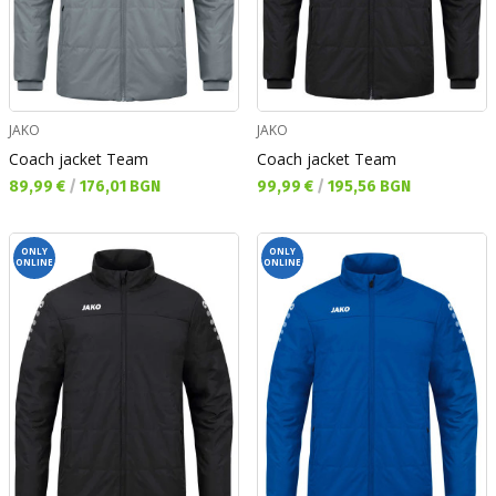
JAKO
JAKO
Coach jacket Team
Coach jacket Team
Текуща цена:
Текуща цена:
89,99 €
/
176,01 BGN
99,99 €
/
195,56 BGN
ONLY
ONLY
ONLINE
ONLINE