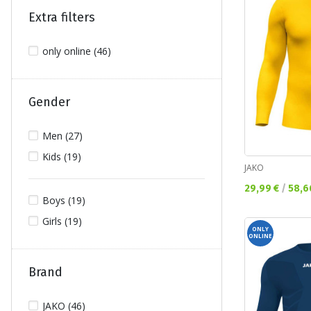
Extra filters
only online (46)
Gender
Men (27)
Kids (19)
JAKO
Текуща цена:
29,99 €
/
58,6
Boys (19)
Girls (19)
ONLY
ONLINE
Brand
JAKO (46)