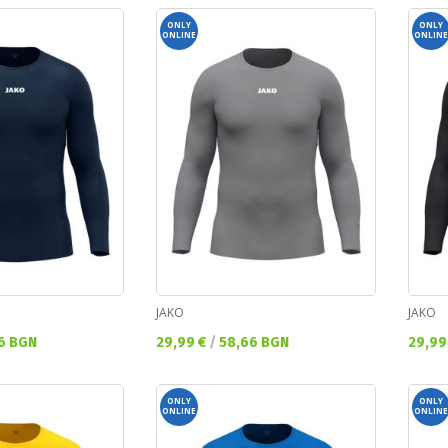
ONLY
ONLY
ONLINE
ONLINE
JAKO
JAKO
Текуща цена:
Текущ
6 BGN
29,99 €
/
58,66 BGN
29,99
ONLY
ONLY
ONLINE
ONLINE