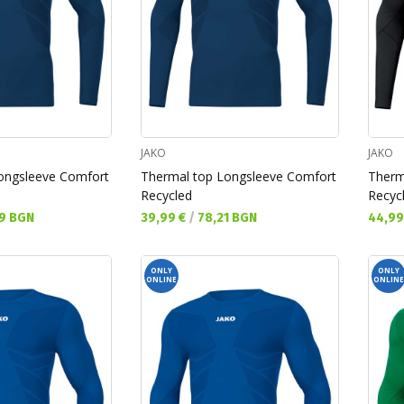
JAKO
JAKO
ongsleeve Comfort
Thermal top Longsleeve Comfort
Therm
Recycled
Recyc
Текуща цена:
Текущ
9 BGN
39,99 €
/
78,21 BGN
44,99
ONLY
ONLY
ONLINE
ONLINE