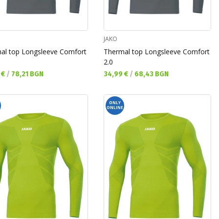
JAKO
al top Longsleeve Comfort
Thermal top Longsleeve Comfort
2.0
а цена:
Текуща цена:
 €
/
78,21 BGN
34,99 €
/
68,43 BGN
ONLY
ONLINE