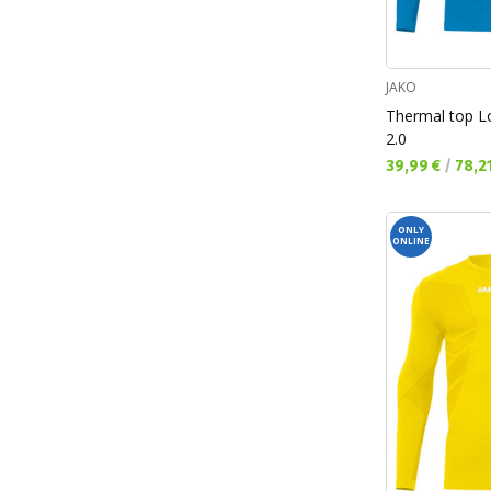
JAKO
Thermal top L
2.0
Текуща цена:
39,99 €
/
78,2
ONLY
ONLINE