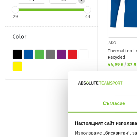
29
44
Color
JAKO
Thermal top L
Recycled
Текуща цена:
44,99 €
/
87,9
ONLY
ONLINE
Съгласие
Настоящият сайт използва
Използваме „бисквитки“, з