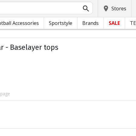
Stores
tball Accessories
Sportstyle
Brands
SALE
T
 - Baselayer tops
 page