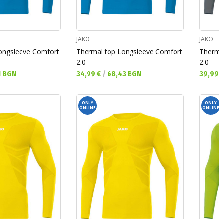
JAKO
JAKO
ongsleeve Comfort
Thermal top Longsleeve Comfort
Therm
2.0
2.0
Текуща цена:
Текущ
1 BGN
34,99 €
/
68,43 BGN
39,99
ONLY
ONLY
ONLINE
ONLINE