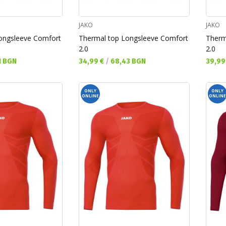
JAKO
JAKO
ongsleeve Comfort
Thermal top Longsleeve Comfort
Therm
2.0
2.0
Текуща цена:
Текущ
1 BGN
34,99 €
/
68,43 BGN
39,99
ONLY
ONLY
ONLINE
ONLINE