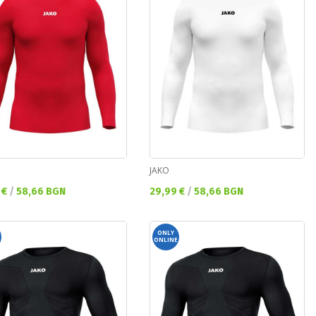
JAKO
а цена:
Текуща цена:
 €
/
58,66 BGN
29,99 €
/
58,66 BGN
ONLY
ONLINE