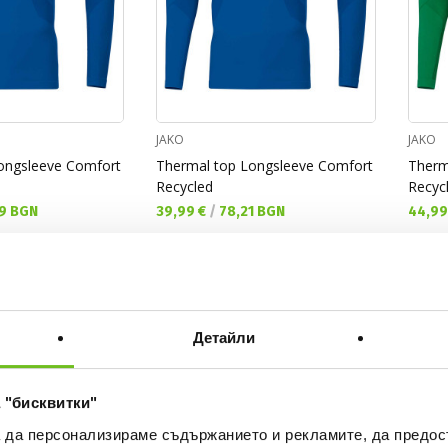
JAKO
JAKO
ongsleeve Comfort
Thermal top Longsleeve Comfort
Therm
Recycled
Recyc
Текуща цена:
Текущ
9 BGN
39,99 €
/
78,21 BGN
44,99
ONLY
ONLY
ONLINE
ONLINE
Детайли
 "бисквитки"
а да персонализираме съдържанието и рекламите, да предо