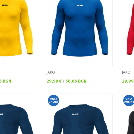
JAKO
JAKO
Текуща цена:
Текущ
6 BGN
29,99 €
/
58,66 BGN
29,99
ONLY
ONLY
ONLINE
ONLINE