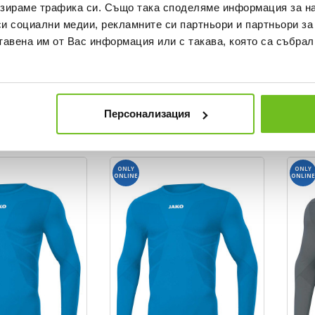
зираме трафика си. Също така споделяме информация за на
си социални медии, рекламните си партньори и партньори за
тавена им от Вас информация или с такава, която са събрал
JAKO
JAKO
ongsleeve Comfort
Thermal top Longsleeve Comfort
Therm
Recycled
Recyc
Персонализация
Текуща цена:
Текущ
9 BGN
39,99 €
/
78,21 BGN
44,99
ONLY
ONLY
ONLINE
ONLINE