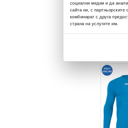
социални медии и да анали
сайта ни, с партньорските 
комбинират с друга предос
страна на услугите им.
JAKO
Thermal top L
Recycled
Текуща цена:
44,99 €
/
87,9
ONLY
ONLINE