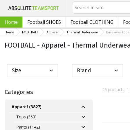
Search
Home
Football SHOES
Football CLOTHING
Foo
Home
FOOTBALL
Apparel
Thermal Underwear
Baselayer tops
FOOTBALL - Apparel - Thermal Underwear
Size
Brand
46 products, 1
Categories
Apparel (3827)
Tops (363)
Pants (1142)