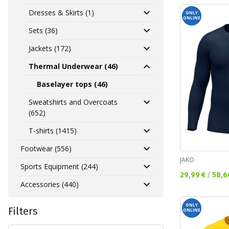
Dresses & Skirts (1)
ONLY
ONLINE
Sets (36)
Jackets (172)
Thermal Underwear (46)
Baselayer tops (46)
Sweatshirts and Overcoats
(652)
T-shirts (1415)
Footwear (556)
JAKO
Sports Equipment (244)
Текуща цена:
29,99 €
/
58,6
Accessories (440)
ONLY
Filters
ONLINE