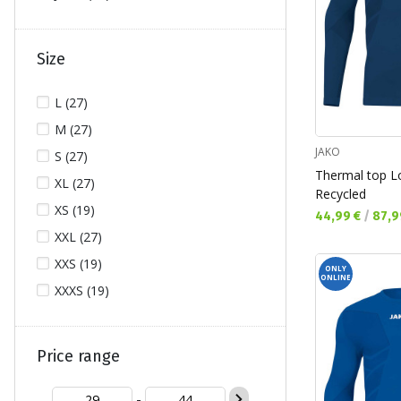
Size
L (27)
M (27)
JAKO
S (27)
Thermal top L
XL (27)
Recycled
XS (19)
Текуща цена:
44,99 €
/
87,9
XXL (27)
XXS (19)
ONLY
ONLINE
XXXS (19)
Price range
-