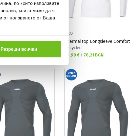
чина, по който използвате
 анализ, които може да я
и от ползването от Ваша
JAKO
al top Longsleeve Comfort
Thermal top Longsleeve Comfort
led
Recycled
Разреши всички
а цена:
Текуща цена:
 €
/
87,99 BGN
39,99 €
/
78,21 BGN
ONLY
ONLINE