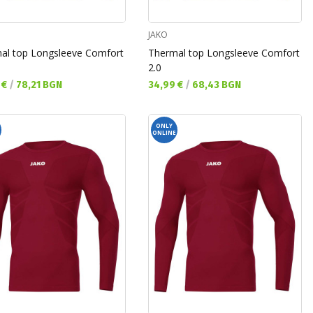
JAKO
al top Longsleeve Comfort
Thermal top Longsleeve Comfort
2.0
а цена:
Текуща цена:
 €
/
78,21 BGN
34,99 €
/
68,43 BGN
ONLY
ONLINE