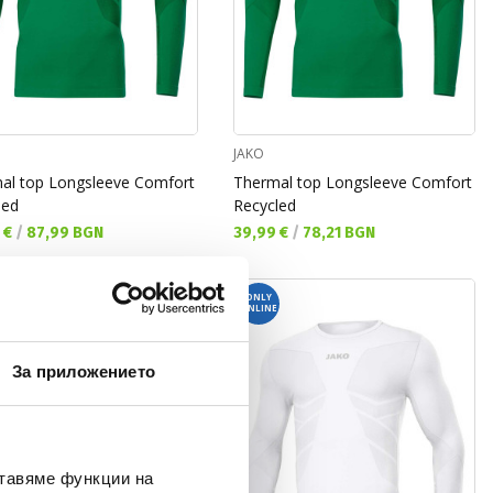
JAKO
al top Longsleeve Comfort
Thermal top Longsleeve Comfort
led
Recycled
а цена:
Текуща цена:
 €
/
87,99 BGN
39,99 €
/
78,21 BGN
ONLY
ONLINE
За приложението
ставяме функции на