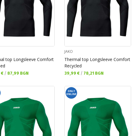
JAKO
al top Longsleeve Comfort
Thermal top Longsleeve Comfort
led
Recycled
а цена:
Текуща цена:
 €
/
87,99 BGN
39,99 €
/
78,21 BGN
ONLY
ONLINE