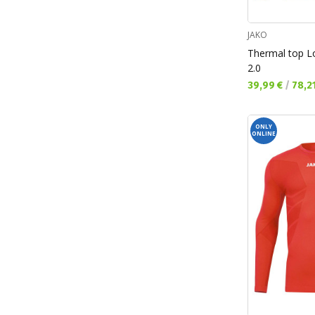
JAKO
Thermal top L
2.0
Текуща цена:
39,99 €
/
78,2
ONLY
ONLINE