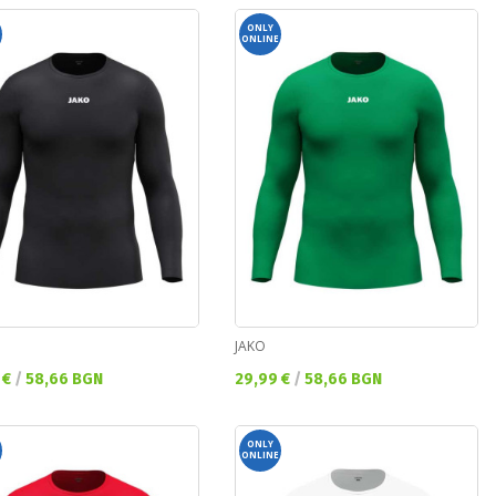
ONLY
ONLINE
JAKO
а цена:
Текуща цена:
 €
/
58,66 BGN
29,99 €
/
58,66 BGN
ONLY
ONLINE