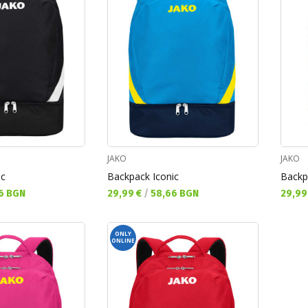
JAKO
JAKO
ic
Backpack Iconic
Backp
Текуща цена:
Текущ
6 BGN
29,99 €
/
58,66 BGN
29,99
ONLY
ONLINE