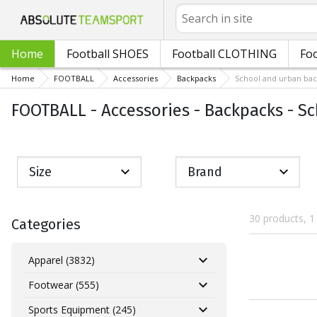
Search
Home
Football SHOES
Football CLOTHING
Foo
Home
FOOTBALL
Accessories
Backpacks
School and urban ba
FOOTBALL - Accessories - Backpacks - S
Size
Brand
30 products, 1
Categories
Apparel (3832)
Footwear (555)
Sports Equipment (245)