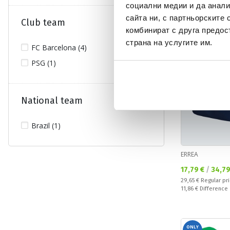
социални медии и да анали
ONLY
OFFER
ONLINE
сайта ни, с партньорските 
Club team
комбинират с друга предос
страна на услугите им.
FC Barcelona (4)
PSG (1)
National team
Brazil (1)
ERREA
Текуща цена:
17,79 €
/
34,79
Regular price:
29,65 €
Regular pr
Спестявате:
11,86 €
Difference
ONLY