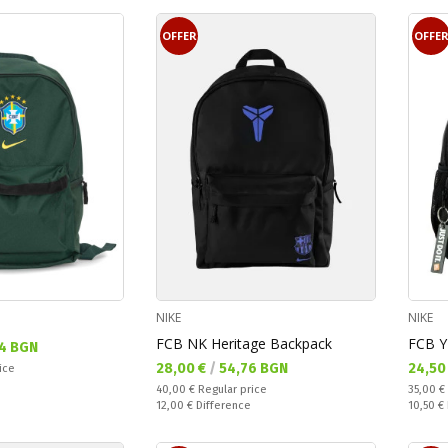
OFFER
OFFE
NIKE
NIKE
FCB NK Heritage Backpack
FCB Y
4 BGN
Текуща цена:
Текущ
28,00 €
/
54,76 BGN
24,50
ice
Regular price:
Regular
40,00 €
Regular price
35,00 €
Спестявате:
Спестяв
12,00 €
Difference
10,50 €