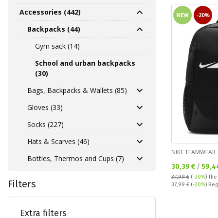
Accessories (442)
NEW
-20%
Backpacks (44)
Gym sack (14)
School and urban backpacks
(30)
Bags, Backpacks & Wallets (85)
Gloves (33)
Socks (227)
Hats & Scarves (46)
NIKE TEAMWEAR
Bottles, Thermos and Cups (7)
Текуща цена:
30,39 €
/
59,4
37,99 €
(
-20%
)
The
Filters
Regular price:
37,99 €
(
-20%
) Reg
Extra filters