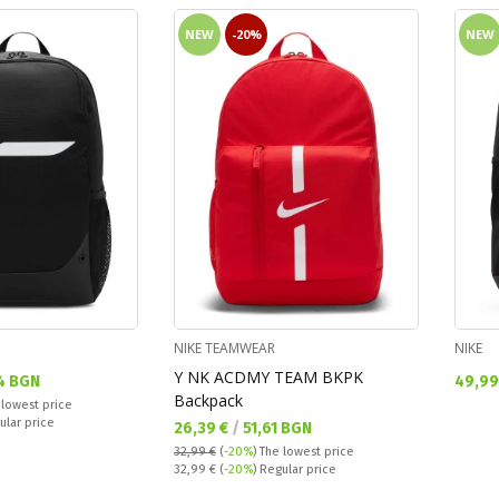
NEW
-20%
NEW
NIKE TEAMWEAR
NIKE
Y NK ACDMY TEAM BKPK
Текущ
4 BGN
49,99
Backpack
 lowest price
ular price
Текуща цена:
26,39 €
/
51,61 BGN
32,99 €
(
-20%
)
The lowest price
Regular price:
32,99 €
(
-20%
) Regular price