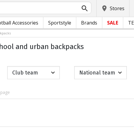
Stores
tball Accessories
Sportstyle
Brands
SALE
T
ckpacks
chool and urban backpacks
Club team
National team
 page