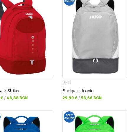
ONLINE
JAKO
ack Striker
Backpack Iconic
а цена:
Текуща цена:
 €
/
48,88 BGN
29,99 €
/
58,66 BGN
ONLY
ONLINE