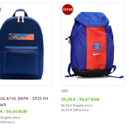
R
OFFER
NIKE
SIG ATHL BKPK - SP25 EH
Текуща цена:
30,00 €
/
58,67 BGN
ack
Regular price:
50,00 €
Regular price
Спестявате:
20,00 €
Difference
а цена:
 €
/
56,00 BGN
 price:
€
Regular price
ате:
Difference