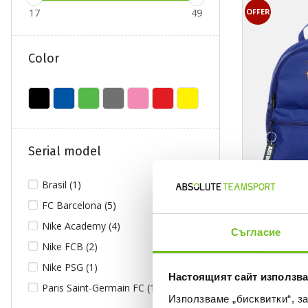
OFFER
17
49
Color
Serial model
Brasil (1)
FC Barcelona (5)
NIKE
FCB Y NK JDI
Nike Academy (4)
Съгласие
Backpack
Nike FCB (2)
Текуща цена:
26,84 €
/
52,4
Nike PSG (1)
Regular price:
35,79 €
Regular pr
Настоящият сайт използва
Спестявате:
8,95 €
Difference
Paris Saint-Germain FC (1)
Използваме „бисквитки“, з