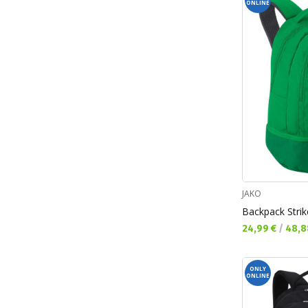
ONLINE
JAKO
Backpack Strik
Текуща цена:
24,99 €
/
48,8
ONLY
ONLINE