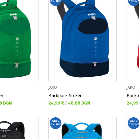
ONLINE
ONLINE
JAKO
JAKO
er
Backpack Striker
Backp
Текуща цена:
Текущ
8 BGN
24,99 €
/
48,88 BGN
24,99
ONLY
ONLY
ONLINE
ONLINE