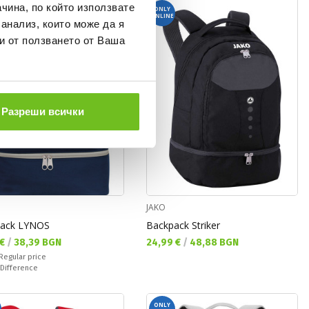
чина, по който използвате
ONLY
R
ONLINE
 анализ, които може да я
и от ползването от Ваша
Разреши всички
JAKO
ack LYNOS
Backpack Striker
а цена:
Текуща цена:
 €
/
38,39 BGN
24,99 €
/
48,88 BGN
 price:
Regular price
ате:
Difference
ONLY