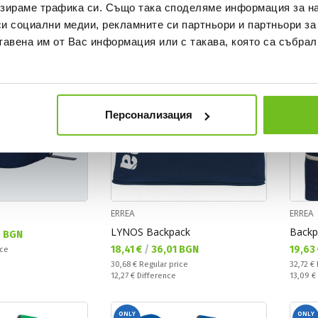
зираме трафика си. Също така споделяме информация за на
OFFER
OFFE
си социални медии, рекламните си партньори и партньори за
тавена им от Вас информация или с такава, която са събрал
Персонализация
ERREA
ERREA
LYNOS Backpack
Backp
 BGN
Текуща цена:
Текущ
18,41 €
/
36,01 BGN
19,63
ice
Regular price:
Regular
30,68 €
Regular price
32,72 €
Спестявате:
Спестяв
12,27 €
Difference
13,09 €
ONLY
ONLY