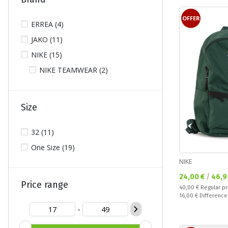
OFFER
ERREA (4)
JAKO (11)
NIKE (15)
NIKE TEAMWEAR (2)
Size
32 (11)
One Size (19)
NIKE
Текуща цена:
24,00 €
/
46,9
Price range
Regular price:
40,00 €
Regular pr
Спестявате:
16,00 €
Difference
-