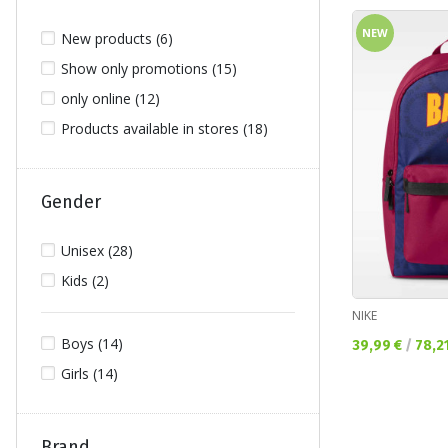
NEW
New products (6)
Show only promotions (15)
only online (12)
Products available in stores (18)
Gender
Unisex (28)
Kids (2)
NIKE
Boys (14)
Текуща цена:
39,99 €
/
78,2
Girls (14)
Brand