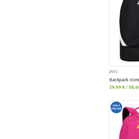
JAKO
Backpack Icon
Текуща цена:
29,99 €
/
58,6
ONLY
ONLINE