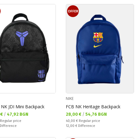
R
OFFER
NIKE
 NK JDI Mini Backpack
FCB NK Heritage Backpack
а цена:
Текуща цена:
 €
/
47,92 BGN
28,00 €
/
54,76 BGN
 price:
Regular price:
Regular price
40,00 €
Regular price
ате:
Спестявате:
Difference
12,00 €
Difference