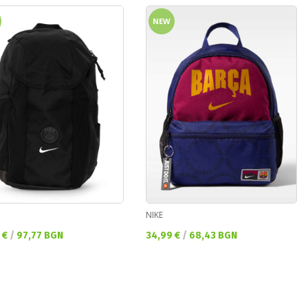
NEW
NIKE
а цена:
Текуща цена:
 €
/
97,77 BGN
34,99 €
/
68,43 BGN