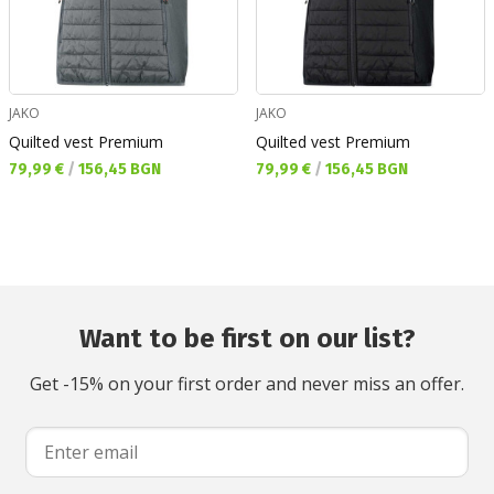
JAKO
JAKO
Quilted vest Premium
Quilted vest Premium
Текуща цена:
Текуща цена:
79,99 €
/
156,45 BGN
79,99 €
/
156,45 BGN
Want to be first on our list?
Get -15% on your first order and never miss an offer.