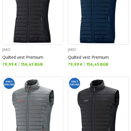
JAKO
JAKO
Quilted vest Premium
Quilted vest Premium
Текуща цена:
Текуща цена:
79,99 €
/
156,45 BGN
79,99 €
/
156,45 BGN
ONLY
ONLY
ONLINE
ONLINE