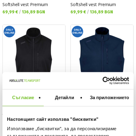
Softshell vest Premium
Softshell vest Premium
Текуща цена:
Текуща цена:
69,99 €
/
136,89 BGN
69,99 €
/
136,89 BGN
ONLY
ONLY
ONLINE
ONLINE
Съгласие
Детайли
За приложението
JAKO
JAKO
Настоящият сайт използва "бисквитки"
Softshell vest Premium
Softshell vest Premium
Текуща цена:
Текуща цена:
69,99 €
/
136,89 BGN
69,99 €
/
136,89 BGN
Използваме „бисквитки“, за да персонализираме
съдържанието и рекламите, да предоставяме