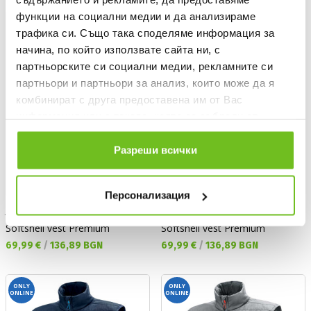
функции на социални медии и да анализираме
ONLY
ONLY
ONLINE
ONLINE
трафика си. Също така споделяме информация за
начина, по който използвате сайта ни, с
партньорските си социални медии, рекламните си
партньори и партньори за анализ, които може да я
комбинират с друга предоставена им от Вас
информация или с такава, която са събрали от
ползването от Ваша страна на услугите им.
Разреши всички
Персонализация
JAKO
JAKO
Softshell vest Premium
Softshell vest Premium
Текуща цена:
Текуща цена:
69,99 €
/
136,89 BGN
69,99 €
/
136,89 BGN
ONLY
ONLY
ONLINE
ONLINE