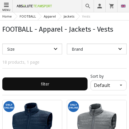
MENU
Home
FOOTBALL
Apparel
Jackets
Vests
FOOTBALL - Apparel - Jackets - Vests
Size
Brand
18 products, 1 page
Sort by
filter
ONLY
ONLY
ONLINE
ONLINE