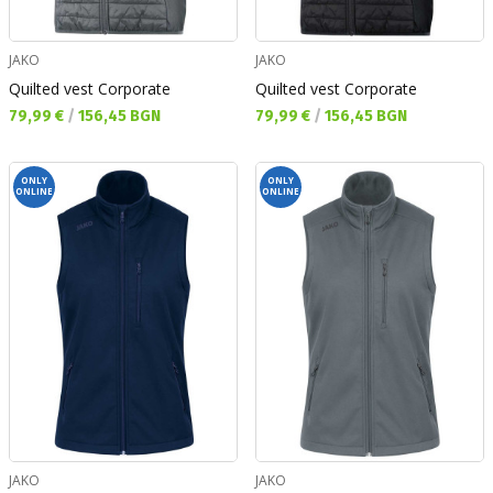
JAKO
JAKO
Quilted vest Corporate
Quilted vest Corporate
Текуща цена:
Текуща цена:
79,99 €
/
156,45 BGN
79,99 €
/
156,45 BGN
ONLY
ONLY
ONLINE
ONLINE
JAKO
JAKO