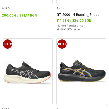
ASICS
ASICS
GT-2000 14 Running Shoes
Текуща цена:
200,00 €
/
391,17 BGN
Текуща цена:
114,53 €
/
224,00 BGN
Regular price:
163,61 €
Regular price
Спестявате:
49,08 €
Difference
OFFER
OFFER
ASICS
ASICS