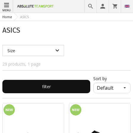
MENU
Home
ASICS
ASICS
Size
29 products, 1 page
Sort by
filter
NEW
NEW