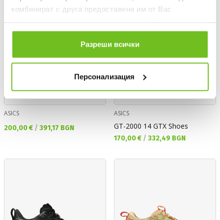
комбинират с друга предоставена им от Вас
информация или с такава, която са събрали от
ползването от Ваша страна на услугите им.
Разреши всички
Персонализация
ASICS
ASICS
GT-2000 14 GTX Shoes
Текуща цена:
200,00 €
/
391,17 BGN
Текуща цена:
170,00 €
/
332,49 BGN