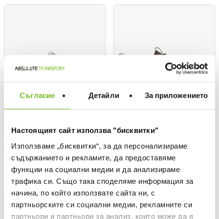
Съгласие
Детайли
За приложението
Настоящият сайт използва "бисквитки"
Използваме „бисквитки“, за да персонализираме
ASICS
ASICS
съдържанието и рекламите, да предоставяме
GEL-ROCKET 12 Shoes
Текуща цена:
110,00 €
/
215,14 BGN
функции на социални медии и да анализираме
Текуща цена:
75,00 €
/
146,69 BGN
трафика си. Също така споделяме информация за
начина, по който използвате сайта ни, с
партньорските си социални медии, рекламните си
партньори и партньори за анализ, които може да я