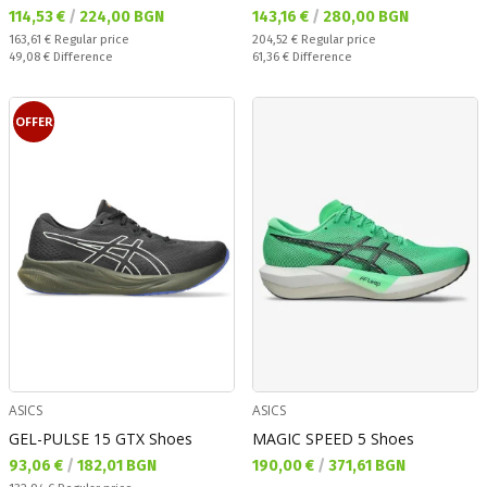
Текуща цена:
Текуща цена:
114,53 €
/
224,00 BGN
143,16 €
/
280,00 BGN
Regular price:
Regular price:
163,61 €
Regular price
204,52 €
Regular price
Спестявате:
Спестявате:
49,08 €
Difference
61,36 €
Difference
OFFER
ASICS
ASICS
GEL-PULSE 15 GTX Shoes
MAGIC SPEED 5 Shoes
Текуща цена:
Текуща цена:
93,06 €
/
182,01 BGN
190,00 €
/
371,61 BGN