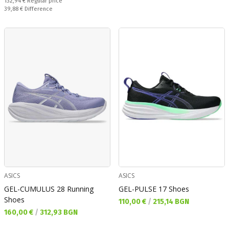
Regular price:
132,94 €
Regular price
Спестявате:
39,88 €
Difference
ASICS
ASICS
GEL-CUMULUS 28 Running
GEL-PULSE 17 Shoes
Shoes
Текуща цена:
110,00 €
/
215,14 BGN
Текуща цена:
160,00 €
/
312,93 BGN