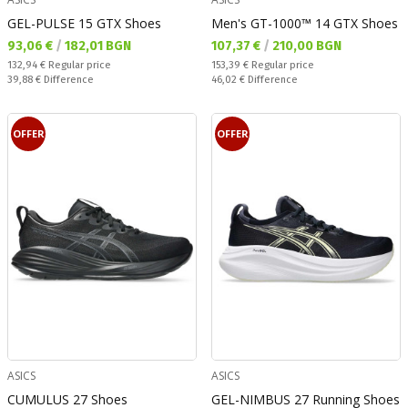
GEL-PULSE 15 GTX Shoes
Men's GT-1000™ 14 GTX Shoes
Текуща цена:
Текуща цена:
93,06 €
/
182,01 BGN
107,37 €
/
210,00 BGN
Regular price:
Regular price:
132,94 €
Regular price
153,39 €
Regular price
Спестявате:
Спестявате:
39,88 €
Difference
46,02 €
Difference
OFFER
OFFER
ASICS
ASICS
CUMULUS 27 Shoes
GEL-NIMBUS 27 Running Shoes