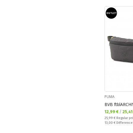
OUTLET
PUMA
BVB ftblARCHI
Текуща цена:
12,99 €
/
25,41
Regular price:
25,99 €
Regular pr
Спестявате:
13,00 €
Difference