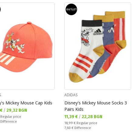
T
OUTLET
S
ADIDAS
y's Mickey Mouse Cap Kids
Disney's Mickey Mouse Socks 3
Pairs Kids
а цена:
 €
/
29,32 BGN
Текуща цена:
11,39 €
/
22,28 BGN
 price:
€
Regular price
ате:
€
Difference
Regular price:
18,99 €
Regular price
Спестявате:
7,60 €
Difference