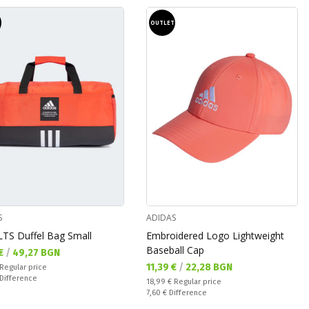
T
OUTLET
S
ADIDAS
TS Duffel Bag Small
Embroidered Logo Lightweight
Baseball Cap
а цена:
 €
/
49,27 BGN
Текуща цена:
11,39 €
/
22,28 BGN
 price:
Regular price
ате:
Difference
Regular price:
18,99 €
Regular price
Спестявате:
7,60 €
Difference