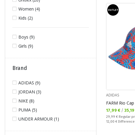
Women (4)
OUTLET
Kids (2)
Boys (9)
Girls (9)
Brand
ADIDAS (9)
JORDAN (3)
ADIDAS
NIKE (8)
FARM Rio Cap
PUMA (5)
Текуща цена:
17,99 €
/
35,19
Regular price:
29,99 €
Regular pr
UNDER ARMOUR (1)
Спестявате:
12,00 €
Difference