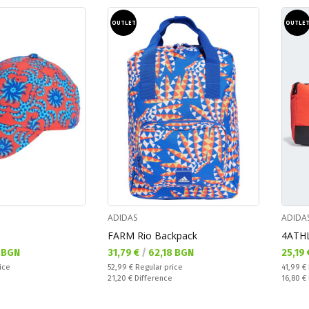
OUTLET
OUTLE
ADIDAS
ADIDA
FARM Rio Backpack
4ATHL
Текуща цена:
Текущ
 BGN
31,79 €
/
62,18 BGN
25,19
Regular price:
Regular
ice
52,99 €
Regular price
41,99 €
Спестявате:
Спестяв
21,20 €
Difference
16,80 €