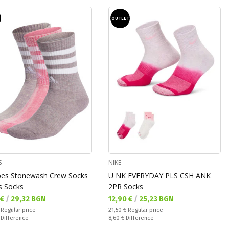
T
OUTLET
S
NIKE
ipes Stonewash Crew Socks
U NK EVERYDAY PLS CSH ANK
s Socks
2PR Socks
а цена:
Текуща цена:
 €
/
29,32 BGN
12,90 €
/
25,23 BGN
 price:
Regular price:
€
Regular price
21,50 €
Regular price
ате:
Спестявате:
€
Difference
8,60 €
Difference