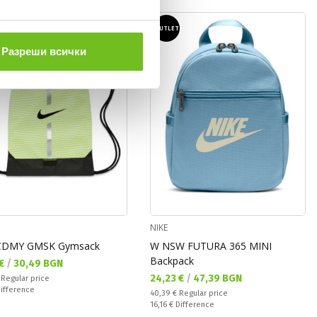
T
OUTLET
Разреши всички
NIKE
CDMY GMSK Gymsack
W NSW FUTURA 365 MINI
Backpack
а цена:
 €
/
30,49 BGN
Текуща цена:
24,23 €
/
47,39 BGN
 price:
€
Regular price
ате:
ifference
Regular price:
40,39 €
Regular price
Спестявате:
16,16 €
Difference