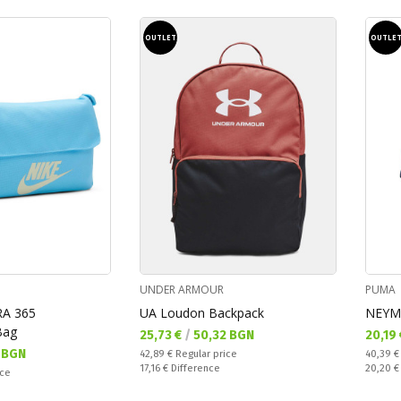
OUTLET
OUTLE
UNDER ARMOUR
PUMA
A 365
UA Loudon Backpack
NEYMA
Bag
Текуща цена:
Текущ
25,73 €
/
50,32 BGN
20,19
 BGN
Regular price:
Regular
42,89 €
Regular price
40,39 
Спестявате:
Спестяв
17,16 €
Difference
20,20 
ice