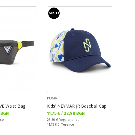
OUTLET
PUMA
VE Waist Bag
Kids' NEYMAR JR Baseball Cap
Текуща цена:
 BGN
11,75 €
/
22,98 BGN
Regular price:
ice
23,50 €
Regular price
Спестявате:
11,75 €
Difference