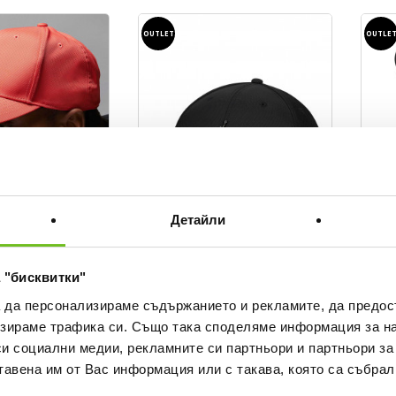
OUTLET
OUTLE
Детайли
 "бисквитки"
JORDAN
JORDA
CB MTL JM
J RISE CAP S CB MTL JM
PSG U
а да персонализираме съдържанието и рекламите, да предо
Socks
Текуща цена:
зираме трафика си. Също така споделяме информация за на
 BGN
22,94 €
/
44,87 BGN
Текущ
12,90
Regular price:
ice
35,29 €
Regular price
си социални медии, рекламните си партньори и партньори за
Спестявате:
12,35 €
Difference
Regular
21,50 €
тавена им от Вас информация или с такава, която са събрал
Спестяв
8,60 €
D