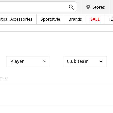
Stores
tball Accessories
Sportstyle
Brands
SALE
T
Player
Club team
 page