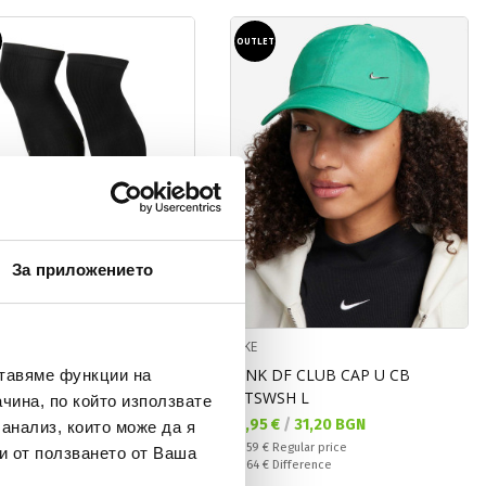
T
OUTLET
За приложението
N
NIKE
 NK STRIKE KH 3RGK
U NK DF CLUB CAP U CB
ставяме функции на
MTSWSH L
чина, по който използвате
а цена:
Текуща цена:
 €
/
25,23 BGN
15,95 €
/
31,20 BGN
 анализ, които може да я
 price:
Regular price:
Regular price
26,59 €
Regular price
и от ползването от Ваша
ате:
Спестявате:
ifference
10,64 €
Difference