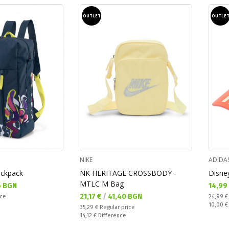
OUTLET
OUTLE
NIKE
ADIDA
ckpack
NK HERITAGE CROSSBODY -
Disne
MTLC M Bag
Текущ
6 BGN
14,99
Текуща цена:
21,17 €
/
41,40 BGN
Regular
ice
24,99 
Спестяв
10,00 
Regular price:
35,29 €
Regular price
Спестявате:
14,12 €
Difference