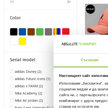
11
31
OUTLET
Color
Serial model
Съгласие
adidas Disney (2)
Настоящият сайт използва
JORDAN
adidas Future Icons (1)
J RISE CAP S 
Използваме „бисквитки“, з
adidas x FARM (2)
Текуща цена:
социални медии и да анали
21,17 €
/
41,40
Nike Academy (2)
Regular price:
35,29 €
Regular pr
сайта ни, с партньорските 
Спестявате:
14,12 €
Difference
Nike Air Jordan (2)
комбинират с друга предос
страна на услугите им.
Paris Saint-Germain FC (1)