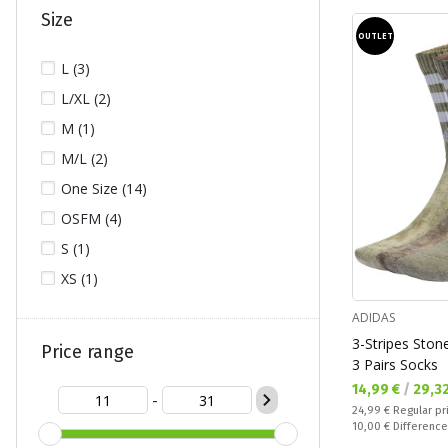
Size
OUTLET
L (3)
L/XL (2)
M (1)
M/L (2)
One Size (14)
OSFM (4)
S (1)
XS (1)
ADIDAS
3-Stripes Sto
Price range
3 Pairs Socks
Текуща цена:
14,99 €
/
29,3
-
Regular price:
24,99 €
Regular pr
Спестявате:
10,00 €
Difference