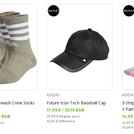
OUTLET
OUTLE
ADIDAS
ADIDA
newash Crew Socks
Future Icon Tech Baseball Cap
3-Str
3 Pair
Текуща цена:
17,99 €
/
35,19 BGN
Текущ
2 BGN
14,99
Regular price:
29,99 €
Regular price
Спестявате:
12,00 €
Difference
Regular
ice
24,99 
Спестяв
10,00 