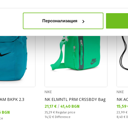
OUTLET
OUTLE
Персонализация
NIKE
NIKE
AM BKPK 2.3
NK ELMNTL PRM CRSSBDY Bag
NK A
Текуща цена:
Текущ
21,17 €
/
41,40 BGN
15,59
5 BGN
Regular price:
Regular
35,29 €
Regular price
23,99 
Спестявате:
Спестяв
14,12 €
Difference
8,40 €
D
ice