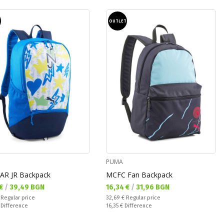
T
OUTLET
PUMA
R JR Backpack
MCFC Fan Backpack
а цена:
Текуща цена:
 €
/
39,49 BGN
16,34 €
/
31,96 BGN
 price:
Regular price:
€
Regular price
32,69 €
Regular price
ате:
Спестявате:
€
Difference
16,35 €
Difference