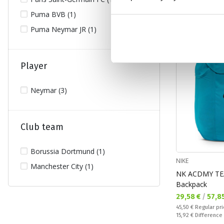
Puma BVB (1)
OUTLET
Puma Neymar JR (1)
Player
Neymar (3)
Club team
Borussia Dortmund (1)
NIKE
Manchester City (1)
NK ACDMY TE
Backpack
Текуща цена:
29,58 €
/
57,8
Regular price:
45,50 €
Regular pr
Спестявате:
15,92 €
Difference