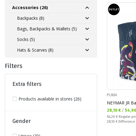
Accessories (26)
OUTLET
Backpacks (8)
Bags, Backpacks & Wallets (5)
Socks (5)
Hats & Scarves (8)
Filters
Extra filters
PUMA
Products available in stores (26)
NEYMAR JR Ba
Текуща цена:
28,10 €
/
54,9
Regular price:
56,20 €
Regular pr
Gender
Спестявате:
28,10 €
Difference
Unisex (20)