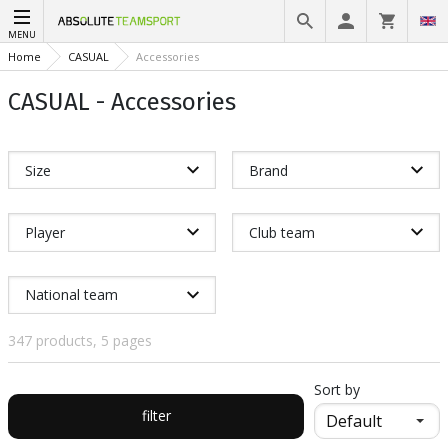
MENU
Home
CASUAL
Accessories
CASUAL - Accessories
Size
Brand
Player
Club team
National team
347 products, 5 pages
Sort by
filter