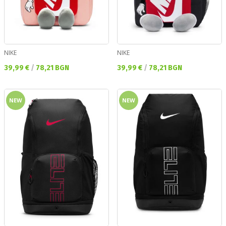
NIKE
NIKE
Текуща цена:
Текуща цена:
39,99 €
/
78,21 BGN
39,99 €
/
78,21 BGN
NEW
NEW