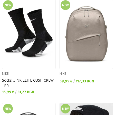
NEW
NEW
NIKE
NIKE
Socks U NK ELITE CUSH CREW
Текуща цена:
59,99 €
/
117,33 BGN
1PR
Текуща цена:
15,99 €
/
31,27 BGN
NEW
NEW