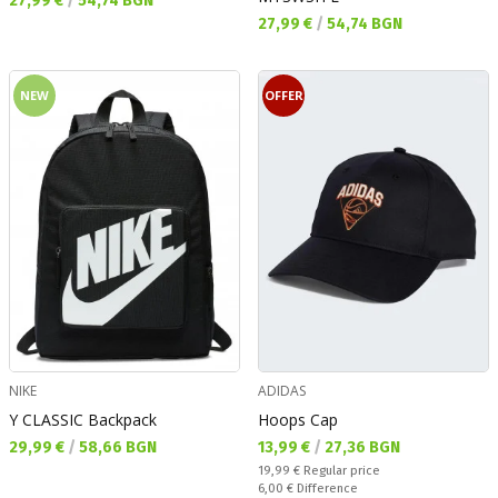
27,99 €
/
54,74 BGN
Текуща цена:
27,99 €
/
54,74 BGN
NEW
OFFER
NIKE
ADIDAS
Y CLASSIC Backpack
Hoops Cap
Текуща цена:
Текуща цена:
29,99 €
/
58,66 BGN
13,99 €
/
27,36 BGN
Regular price:
19,99 €
Regular price
Спестявате:
6,00 €
Difference