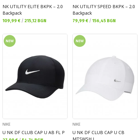
NK UTILITY ELITE BKPK – 2.0
NK UTILITY SPEED BKPK – 2.0
Backpack
Backpack
Текуща цена:
Текуща цена:
109,99 €
/
215,12 BGN
79,99 €
/
156,45 BGN
NEW
NEW
NIKE
NIKE
U NK DF CLUB CAP U AB FL P
U NK DF CLUB CAP U CB
MTSWSH L
Текуща цена: