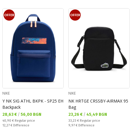
OFFER
OFFER
NIKE
NIKE
Y NK SIG ATHL BKPK - SP25 EH
NK HRTGE CRSSBY-AIRMAX 95
Backpack
Bag
Текуща цена:
Текуща цена:
28,63 €
/
56,00 BGN
23,26 €
/
45,49 BGN
Regular price:
Regular price:
40,90 €
Regular price
33,23 €
Regular price
Спестявате:
Спестявате:
12,27 €
Difference
9,97 €
Difference