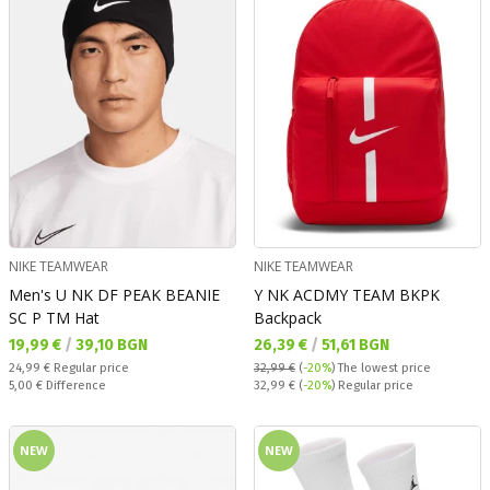
NIKE TEAMWEAR
NIKE TEAMWEAR
Men's U NK DF PEAK BEANIE
Y NK ACDMY TEAM BKPK
SC P TM Hat
Backpack
Текуща цена:
Текуща цена:
19,99 €
/
39,10 BGN
26,39 €
/
51,61 BGN
Regular price:
24,99 €
Regular price
32,99 €
(
-20%
)
The lowest price
Спестявате:
Regular price:
5,00 €
Difference
32,99 €
(
-20%
) Regular price
NEW
NEW