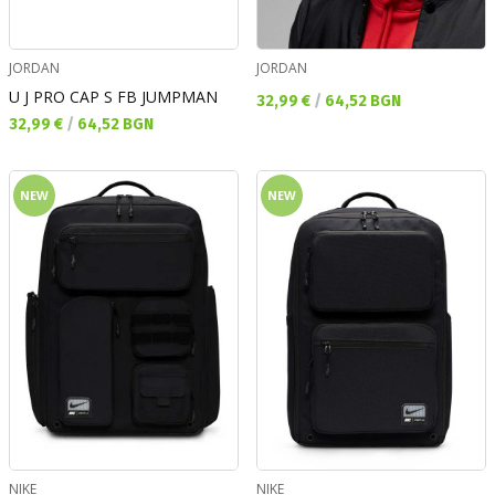
JORDAN
JORDAN
U J PRO CAP S FB JUMPMAN
Текуща цена:
32,99 €
/
64,52 BGN
Текуща цена:
32,99 €
/
64,52 BGN
NEW
NEW
NIKE
NIKE