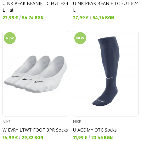
U NK PEAK BEANIE TC FUT F24
U NK PEAK BEANIE TC FUT F24
L Hat
L
Текуща цена:
Текуща цена:
27,99 €
/
54,74 BGN
27,99 €
/
54,74 BGN
NEW
NEW
NIKE
NIKE
W EVRY LTWT FOOT 3PR Socks
U ACDMY OTC Socks
Текуща цена:
Текуща цена:
14,99 €
/
29,32 BGN
11,99 €
/
23,45 BGN