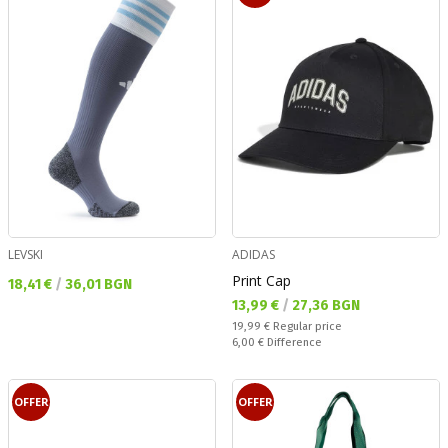
LEVSKI
ADIDAS
Print Cap
Текуща цена:
18,41 €
/
36,01 BGN
Текуща цена:
13,99 €
/
27,36 BGN
Regular price:
19,99 €
Regular price
Спестявате:
6,00 €
Difference
OFFER
OFFER