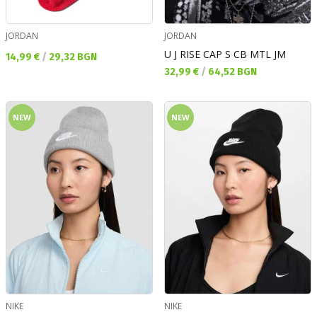
JORDAN
JORDAN
U J RISE CAP S CB MTL JM
Текуща цена:
14,99 €
/
29,32 BGN
Текуща цена:
32,99 €
/
64,52 BGN
NEW
NEW
NIKE
NIKE