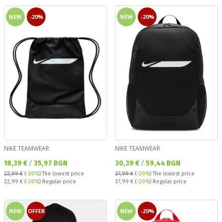
NEW
-20%
NEW
-20%
NIKE TEAMWEAR
NIKE TEAMWEAR
Текуща цена:
Текуща цена:
18,39 €
/
35,97 BGN
30,39 €
/
59,44 BGN
22,99 €
(
-20%
)
The lowest price
37,99 €
(
-20%
)
The lowest price
Regular price:
Regular price:
22,99 €
(
-20%
) Regular price
37,99 €
(
-20%
) Regular price
NEW
OFFER
NEW
-20%