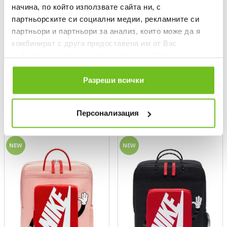
начина, по който използвате сайта ни, с
партньорските си социални медии, рекламните си
партньори и партньори за анализ, които може да я
комбинират с друга предоставена им от Вас
информация или с такава, която са събрали от
ползването от Ваша страна на услугите им.
NIKE
NIKE
Разреши всички
Socks U NK MDWT RUN MCRW
Текуща цена:
84,99 €
/
166,23 BGN
1PR - 168
Текуща цена:
12,99 €
/
25,41 BGN
Персонализация
NEW
NEW