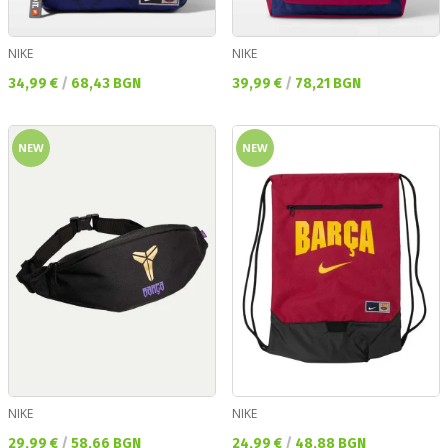
NIKE
NIKE
Текуща цена:
Текуща цена:
34,99 €
/
68,43 BGN
39,99 €
/
78,21 BGN
NEW
NEW
NIKE
NIKE
Текуща цена:
Текуща цена:
29,99 €
/
58,66 BGN
24,99 €
/
48,88 BGN