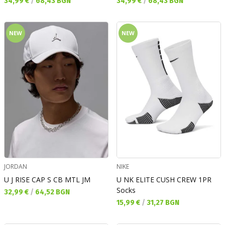
Текуща цена:
Текуща цена:
34,99 €
/
68,43 BGN
34,99 €
/
68,43 BGN
NEW
NEW
JORDAN
NIKE
U J RISE CAP S CB MTL JM
U NK ELITE CUSH CREW 1PR
Socks
Текуща цена:
32,99 €
/
64,52 BGN
Текуща цена:
15,99 €
/
31,27 BGN