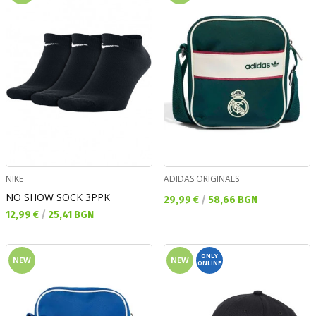
NIKE
ADIDAS ORIGINALS
NO SHOW SOCK 3PPK
Текуща цена:
29,99 €
/
58,66 BGN
Текуща цена:
12,99 €
/
25,41 BGN
ONLY
NEW
NEW
ONLINE