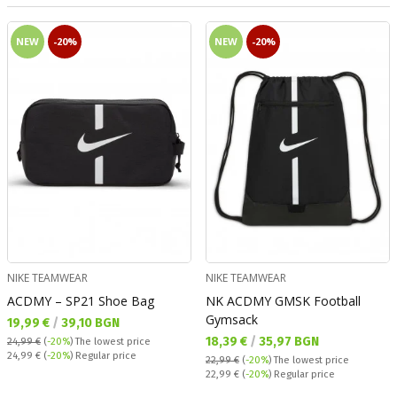
NEW
-20%
NEW
-20%
NIKE TEAMWEAR
NIKE TEAMWEAR
ACDMY – SP21 Shoe Bag
NK ACDMY GMSK Football
Gymsack
Текуща цена:
19,99 €
/
39,10 BGN
Текуща цена:
18,39 €
/
35,97 BGN
24,99 €
(
-20%
)
The lowest price
Regular price:
24,99 €
(
-20%
) Regular price
22,99 €
(
-20%
)
The lowest price
Regular price:
22,99 €
(
-20%
) Regular price