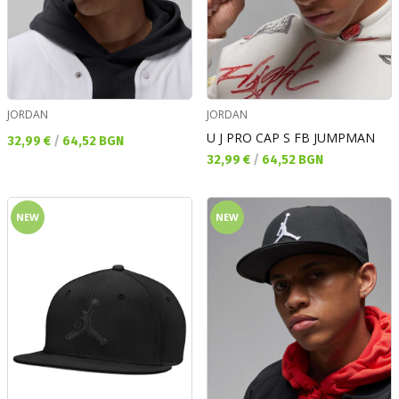
JORDAN
JORDAN
U J PRO CAP S FB JUMPMAN
Текуща цена:
32,99 €
/
64,52 BGN
Текуща цена:
32,99 €
/
64,52 BGN
NEW
NEW