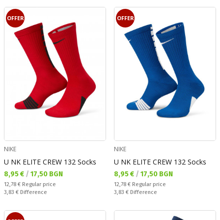
OFFER
OFFER
NIKE
NIKE
U NK ELITE CREW 132 Socks
U NK ELITE CREW 132 Socks
Текуща цена:
Текуща цена:
8,95 €
/
17,50 BGN
8,95 €
/
17,50 BGN
Regular price:
Regular price:
12,78 €
Regular price
12,78 €
Regular price
Спестявате:
Спестявате:
3,83 €
Difference
3,83 €
Difference