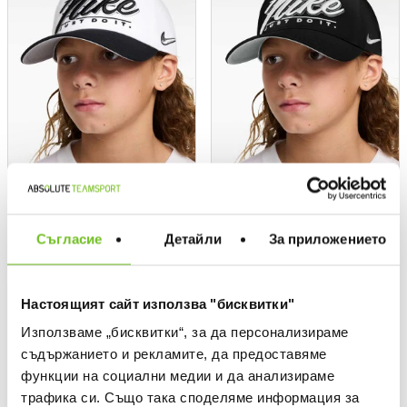
NIKE
NIKE
Съгласие
Детайли
За приложението
Текуща цена:
Текуща цена:
32,99 €
/
64,52 BGN
32,99 €
/
64,52 BGN
NEW
NEW
Настоящият сайт използва "бисквитки"
Използваме „бисквитки“, за да персонализираме
съдържанието и рекламите, да предоставяме
функции на социални медии и да анализираме
трафика си. Също така споделяме информация за