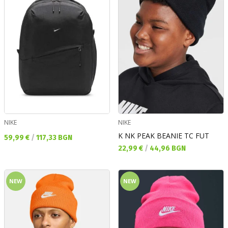
NIKE
NIKE
K NK PEAK BEANIE TC FUT
Текуща цена:
59,99 €
/
117,33 BGN
Текуща цена:
22,99 €
/
44,96 BGN
NEW
NEW