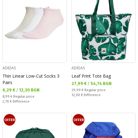
ADIDAS
ADIDAS
Thin Linear Low-Cut Socks 3
Leaf Print Tote Bag
Pairs
Текуща цена:
27,99 €
/
54,74 BGN
Текуща цена:
6,29 €
/
12,30 BGN
Regular price:
39,99 €
Regular price
Спестявате:
12,00 €
Difference
Regular price:
8,99 €
Regular price
Спестявате:
2,70 €
Difference
OFFER
OFFER