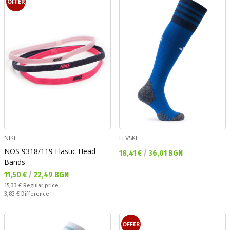
OFFER
NIKE
LEVSKI
NOS 9318/119 Elastic Head
Текуща цена:
18,41 €
/
36,01 BGN
Bands
Текуща цена:
11,50 €
/
22,49 BGN
Regular price:
15,33 €
Regular price
Спестявате:
3,83 €
Difference
OFFER