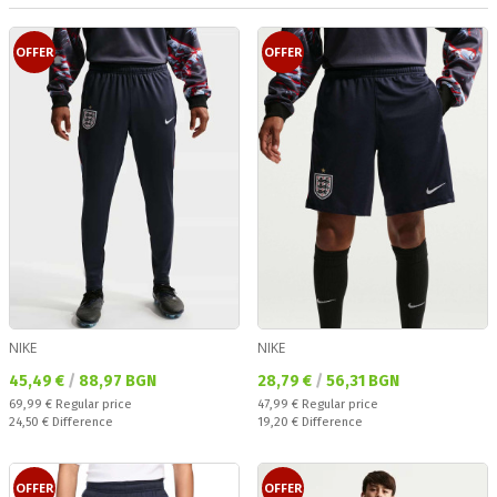
OFFER
OFFER
NIKE
NIKE
Текуща цена:
Текуща цена:
45,49 €
/
88,97 BGN
28,79 €
/
56,31 BGN
Regular price:
Regular price:
69,99 €
Regular price
47,99 €
Regular price
Спестявате:
Спестявате:
24,50 €
Difference
19,20 €
Difference
OFFER
OFFER