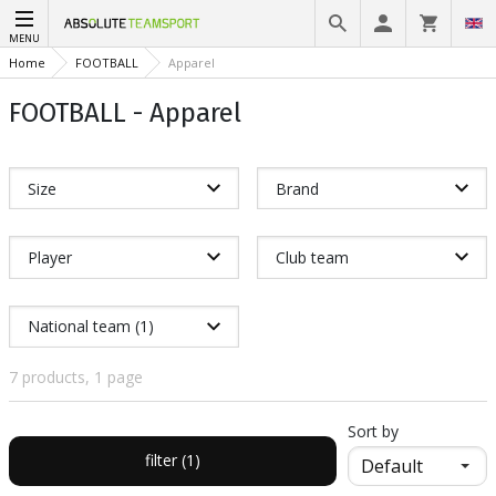
MENU
Home
FOOTBALL
Apparel
FOOTBALL - Apparel
Size
Brand
Player
Club team
National team (1)
7 products, 1 page
Sort by
filter (1)