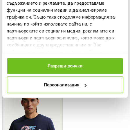
съдържанието и рекламите, да предоставяме
функции на социални медии и да анализираме
трафика си. Също така споделяме информация за
начина, по който използвате сайта ни, с
партньорските си социални медии, рекламните си
партньори и партньори за анализ, които може да я
комбинират с друга предоставена им от Вас
информация или с такава, която са събрали от
NIKE
NIKE
ползването от Ваша страна на услугите им.
Разреши всички
Текуща цена:
Текуща цена:
41,99 €
/
82,13 BGN
38,49 €
/
75,28 BGN
Regular price:
Regular price:
59,99 €
Regular price
54,99 €
Regular price
Спестявате:
Спестявате:
18,00 €
Difference
16,50 €
Difference
Персонализация