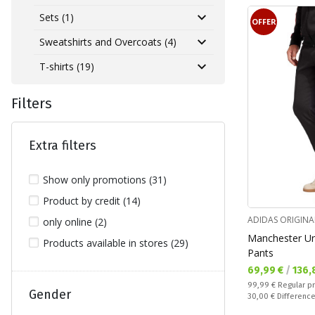
Sets (1)
OFFER
Sweatshirts and Overcoats (4)
T-shirts (19)
Filters
Extra filters
Show only promotions (31)
Product by credit (14)
ADIDAS ORIGINA
only online (2)
Manchester Un
Products available in stores (29)
Pants
Текуща цена:
69,99 €
/
136,
Regular price:
99,99 €
Regular p
Gender
Спестявате:
30,00 €
Differenc