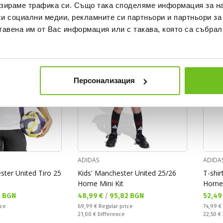
зираме трафика си. Също така споделяме информация за на
си социални медии, рекламните си партньори и партньори за
ONLY
OFFER
ONLINE
тавена им от Вас информация или с такава, която са събрал
Персонализация
ADIDAS
ADIDA
ster United Tiro 25
Kids' Manchester United 25/26
T-shi
Home Mini Kit
Home 
Текуща цена:
Текущ
 BGN
48,99 €
/
95,82 BGN
52,49
Regular price:
Regular
ice
69,99 €
Regular price
74,99 €
Спестявате:
Спестяв
21,00 €
Difference
22,50 €