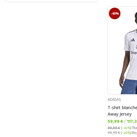
-40%
ADIDAS
T-shirt Manche
Away Jersey
Текуща цена:
59,99 €
/
117,
99,99 €
(
-40%
)
The
Regular price:
99,99 €
(
-40%
) Re