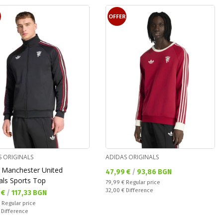
R
OFFER
S ORIGINALS
ADIDAS ORIGINALS
 Manchester United
Текуща цена:
47,99 €
/
93,86 BGN
als Sports Top
Regular price:
79,99 €
Regular price
Спестявате:
32,00 €
Difference
а цена:
 €
/
117,33 BGN
 price:
€
Regular price
ате:
€
Difference