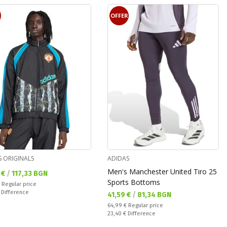
R
OFFER
S ORIGINALS
ADIDAS
Men's Manchester United Tiro 25
а цена:
 €
/
117,33 BGN
Sports Bottoms
 price:
€
Regular price
ате:
€
Difference
Текуща цена:
41,59 €
/
81,34 BGN
Regular price:
64,99 €
Regular price
Спестявате:
23,40 €
Difference