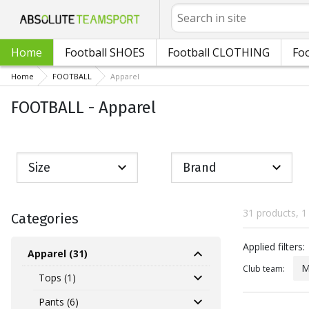
Search
Home
Football SHOES
Football CLOTHING
Foo
Home
FOOTBALL
Apparel
FOOTBALL - Apparel
Size
Brand
31 products, 1
Categories
Applied fil
Applied filters:
Apparel (31)
M
Club team:
Tops (1)
Pants (6)