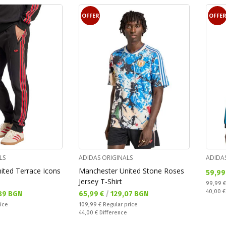
OFFER
OFFE
LS
ADIDAS ORIGINALS
ADIDA
ited Terrace Icons
Manchester United Stone Roses
Текущ
59,99
Jersey T-Shirt
Regular
99,99 
Спестяв
40,00 
Текуща цена:
89 BGN
65,99 €
/
129,07 BGN
Regular price:
rice
109,99 €
Regular price
Спестявате:
e
44,00 €
Difference