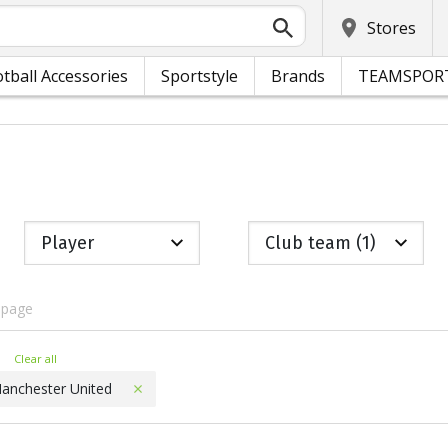
Stores
tball Accessories
Sportstyle
Brands
TEAMSPOR
Player
Club team (1)
 page
ters
Clear all
anchester United