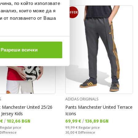
чина, по който използвате
 анализ, които може да я
OFFER
OFFER
и от ползването от Ваша
Разреши всички
S
ADIDAS ORIGINALS
rt Manchester United 25/26
Pants Manchester United Terrace
Jersey Kids
Icons
а цена:
Текуща цена:
 €
/
102,66 BGN
69,99 €
/
136,89 BGN
 price:
Regular price:
Regular price
99,99 €
Regular price
ате:
Спестявате:
Difference
30,00 €
Difference