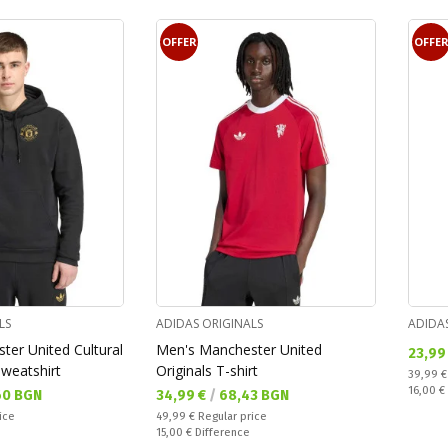
OFFER
OFFE
LS
ADIDAS ORIGINALS
ADIDA
er United Cultural
Men's Manchester United
Текущ
23,99
weatshirt
Originals T-shirt
Regular
39,99 
Спестяв
16,00 €
Текуща цена:
60 BGN
34,99 €
/
68,43 BGN
Regular price:
ice
49,99 €
Regular price
Спестявате:
15,00 €
Difference