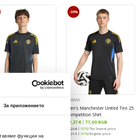
R
-30%
S
ADIDAS
За приложението
 Manchester United Tiro 25
Men's Manchester United Tiro 25
ition Shirt
Competition Shirt
а цена:
Текуща цена:
 €
/
68,43 BGN
39,37 €
/
77,00 BGN
 price:
€
Regular price
56,24 €
(
-30%
)
The lowest price
ате:
Regular price:
Difference
56,24 €
(
-30%
) Regular price
ставяме функции на