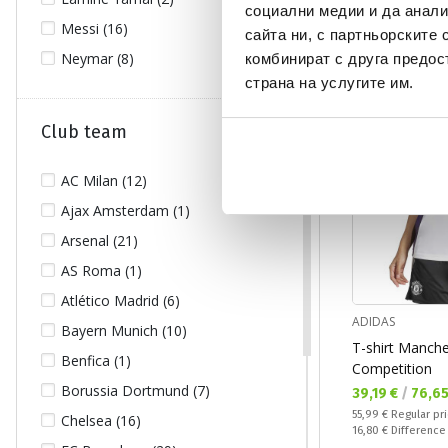
социални медии и да анали
Messi (16)
сайта ни, с партньорските 
OFFER
Neymar (8)
комбинират с друга предос
страна на услугите им.
Club team
AC Milan (12)
Ajax Amsterdam (1)
Arsenal (21)
AS Roma (1)
Atlético Madrid (6)
ADIDAS
Bayern Munich (10)
T-shirt Manche
Benfica (1)
Competition
Borussia Dortmund (7)
Текуща цена:
39,19 €
/
76,65
Regular price:
55,99 €
Regular pr
Chelsea (16)
Спестявате:
16,80 €
Difference