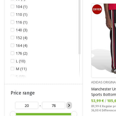
104 (1)
OFFER
110 (1)
116 (1)
140 (3)
152 (4)
164 (4)
176 (2)
L (10)
M (11)
S (15)
ADIDAS ORIGINA
ST (1)
Manchester Uni
XL (9)
Price range
Sports Botto
XXL (16)
Текуща цена:
53,99 €
/
105,
-
Regular price:
89,99 €
Regular pr
XXXL (11)
Спестявате:
36,00 €
Difference