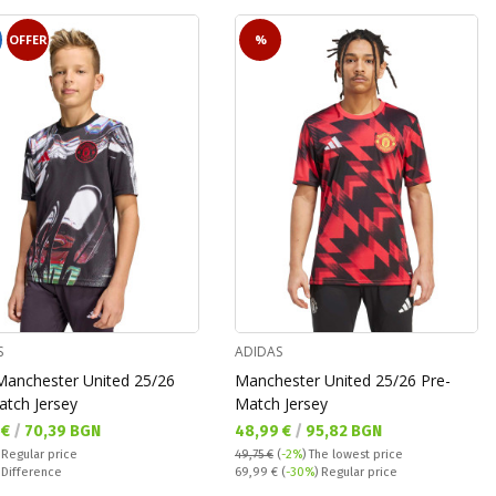
OFFER
%
S
ADIDAS
 Manchester United 25/26
Manchester United 25/26 Pre-
atch Jersey
Match Jersey
а цена:
Текуща цена:
 €
/
70,39 BGN
48,99 €
/
95,82 BGN
 price:
€
Regular price
49,75 €
(
-2%
)
The lowest price
ате:
Regular price:
€
Difference
69,99 €
(
-30%
) Regular price