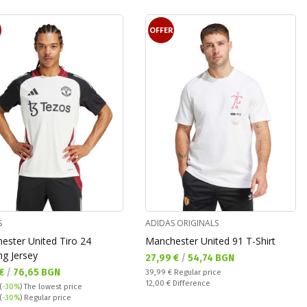
OFFER
S
ADIDAS ORIGINALS
ester United Tiro 24
Manchester United 91 T-Shirt
ng Jersey
Текуща цена:
27,99 €
/
54,74 BGN
а цена:
 €
/
76,65 BGN
Regular price:
39,99 €
Regular price
Спестявате:
12,00 €
Difference
(
-30%
)
The lowest price
 price:
(
-30%
) Regular price