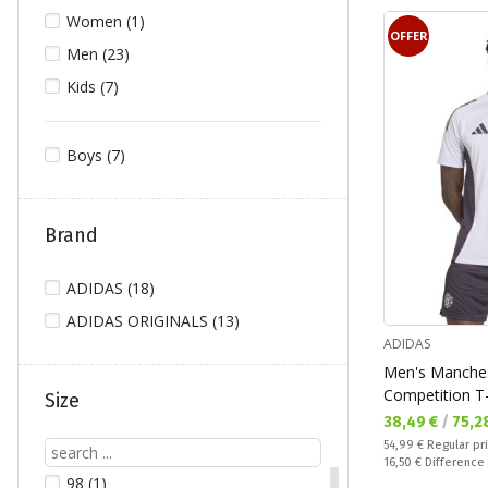
Women (1)
OFFER
Men (23)
Kids (7)
Boys (7)
Brand
ADIDAS (18)
ADIDAS ORIGINALS (13)
ADIDAS
Men's Manches
Competition T-
Size
Текуща цена:
38,49 €
/
75,2
Regular price:
54,99 €
Regular pr
Спестявате:
16,50 €
Difference
98 (1)