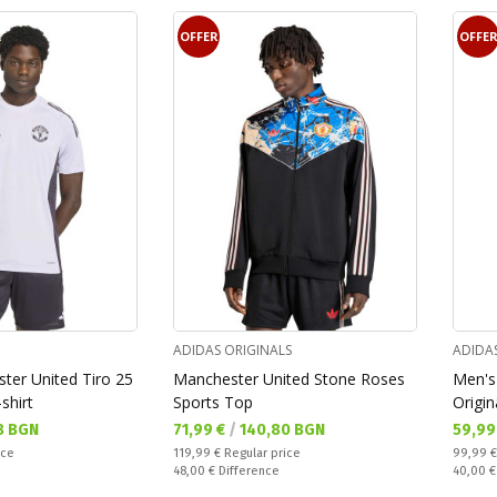
OFFER
OFFE
ADIDAS ORIGINALS
ADIDA
ter United Tiro 25
Manchester United Stone Roses
Men's
shirt
Sports Top
Origin
Текуща цена:
Текущ
8 BGN
71,99 €
/
140,80 BGN
59,99
Regular price:
Regular
ice
119,99 €
Regular price
99,99 
Спестявате:
Спестяв
48,00 €
Difference
40,00 