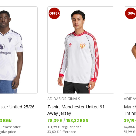
OFFER
-30%
ADIDAS ORIGINALS
ADIDA
ster United 25/26
T-shirt Manchester United 91
Manch
Away Jersey
Traini
Текуща цена:
Текущ
33 BGN
78,39 €
/
153,32 BGN
39,19
Regular price:
 lowest price
111,99 €
Regular price
55,99 €
Спестявате:
Regular
gular price
33,60 €
Difference
55,99 €