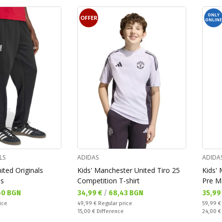
ONLY
OFFER
ONLINE
LS
ADIDAS
ADIDA
ted Originals
Kids' Manchester United Tiro 25
Kids'
ms
Competition T-shirt
Pre M
Текуща цена:
Текущ
60 BGN
34,99 €
/
68,43 BGN
35,99
Regular price:
Regular
ice
49,99 €
Regular price
59,99 
Спестявате:
Спестяв
15,00 €
Difference
24,00 