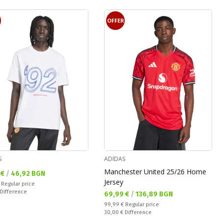
R
OFFER
S
ADIDAS
Manchester United 25/26 Home
а цена:
 €
/
46,92 BGN
Jersey
 price:
€
Regular price
ате:
Difference
Текуща цена:
69,99 €
/
136,89 BGN
Regular price:
99,99 €
Regular price
Спестявате:
30,00 €
Difference