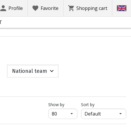
Profile
Favorite
Shopping cart
T
National team
продукти на страница
Show by
Sort by