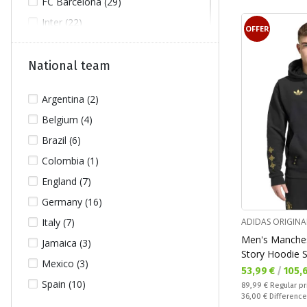
FC Barcelona (29)
Inter (22)
OFFER
Juventus (15)
Liverpool FC (30)
National team
Manchester City (4)
Argentina (2)
Manchester United (31)
Belgium (4)
PSG (58)
Brazil (6)
Real Madrid (47)
Colombia (1)
Tottenham Hotspur F.C. (5)
England (7)
Germany (16)
ADIDAS ORIGINA
Italy (7)
Men's Manchest
Jamaica (3)
Story Hoodie S
Mexico (3)
Текуща цена:
53,99 €
/
105,
Spain (10)
Regular price:
89,99 €
Regular pr
Спестявате:
36,00 €
Difference