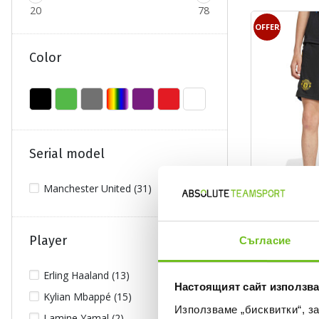
20
78
OFFER
Color
Serial model
Manchester United (31)
ADIDAS
Player
Съгласие
Kids' Manchest
Shorts
Erling Haaland (13)
Текуща цена:
27,99 €
/
54,7
Настоящият сайт използва
Regular price:
39,99 €
Regular pr
Kylian Mbappé (15)
Спестявате:
12,00 €
Difference
Използваме „бисквитки“, з
Lamine Yamal (2)