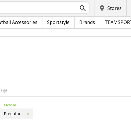
Stores
tball Accessories
Sportstyle
Brands
TEAMSPOR
page
ters
Clear all
as Predator