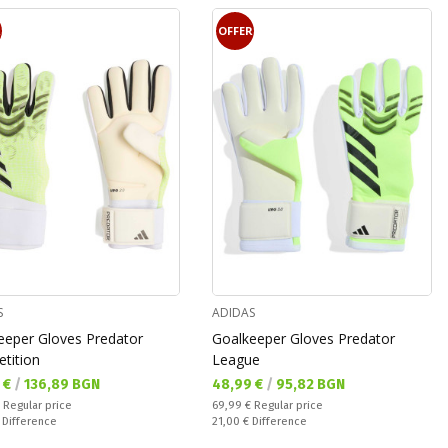
R
OFFER
S
ADIDAS
eeper Gloves Predator
Goalkeeper Gloves Predator
tition
League
а цена:
Текуща цена:
 €
/
136,89 BGN
48,99 €
/
95,82 BGN
 price:
Regular price:
€
Regular price
69,99 €
Regular price
ате:
Спестявате:
€
Difference
21,00 €
Difference