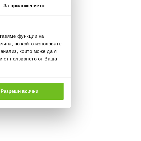
За приложението
ставяме функции на
чина, по който използвате
 анализ, които може да я
и от ползването от Ваша
Разреши всички