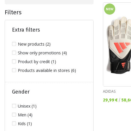
NEW
Filters
Extra filters
New products (2)
Show only promotions (4)
Product by credit (1)
Products available in stores (6)
Gender
ADIDAS
Текуща цена:
29,99 €
/
58,6
Unisex (1)
Men (4)
Kids (1)