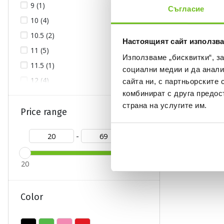
9 (1)
Съгласие
10 (4)
10.5 (2)
Настоящият сайт използва
11 (5)
Използваме „бисквитки“, з
11.5 (1)
социални медии и да анали
12 (4)
сайта ни, с партньорските 
комбинират с друга предос
страна на услугите им.
Price range
-
20
69
Color