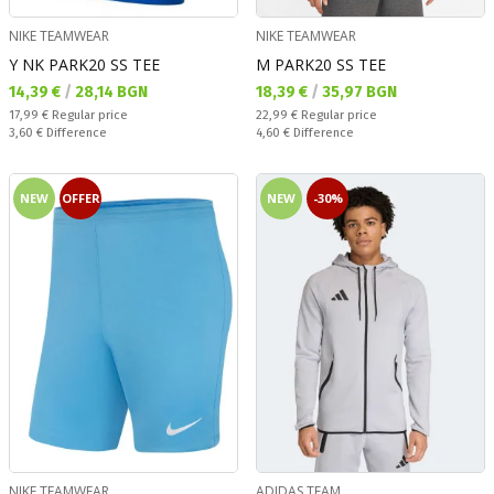
NIKE TEAMWEAR
NIKE TEAMWEAR
Y NK PARK20 SS TEE
M PARK20 SS TEE
Текуща цена:
Текуща цена:
14,39 €
/
28,14 BGN
18,39 €
/
35,97 BGN
Regular price:
Regular price:
17,99 €
Regular price
22,99 €
Regular price
Спестявате:
Спестявате:
3,60 €
Difference
4,60 €
Difference
NEW
OFFER
NEW
-30%
NIKE TEAMWEAR
ADIDAS TEAM