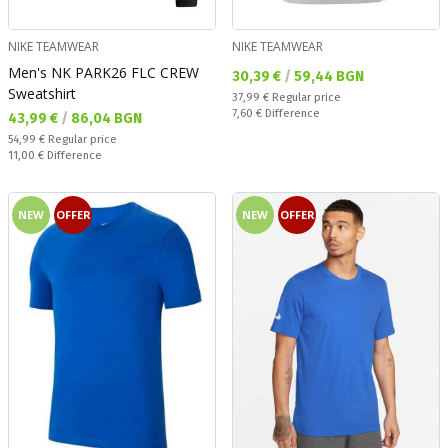
NIKE TEAMWEAR
NIKE TEAMWEAR
Men's NK PARK26 FLC CREW
Текуща цена:
30,39 €
/
59,44 BGN
Sweatshirt
Regular price:
37,99 €
Regular price
Спестявате:
7,60 €
Difference
Текуща цена:
43,99 €
/
86,04 BGN
Regular price:
54,99 €
Regular price
Спестявате:
11,00 €
Difference
NEW
OFFER
NEW
OFFER