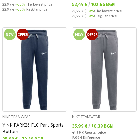
Текуща цена:
52,49 €
/
102,66 BGN
22,99 €
(
-30%
)
The lowest price
Regular price:
22,99 €
(
-30%
) Regular price
74,99 €
(
-30%
)
The lowest price
Regular price:
74,99 €
(
-30%
) Regular price
NEW
OFFER
NEW
OFFER
NIKE TEAMWEAR
NIKE TEAMWEAR
Y NK PARK26 FLC Pant Sports
Текуща цена:
35,99 €
/
70,39 BGN
Bottom
Regular price:
44,99 €
Regular price
Спестявате:
9,00 €
Difference
Текуща цена: