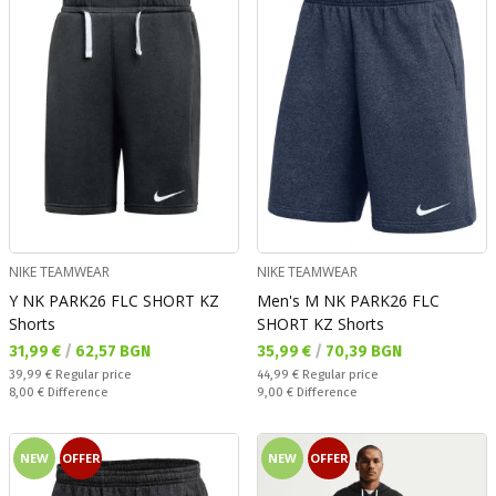
NIKE TEAMWEAR
NIKE TEAMWEAR
Y NK PARK26 FLC SHORT KZ
Men's M NK PARK26 FLC
Shorts
SHORT KZ Shorts
Текуща цена:
Текуща цена:
31,99 €
/
62,57 BGN
35,99 €
/
70,39 BGN
Regular price:
Regular price:
39,99 €
Regular price
44,99 €
Regular price
Спестявате:
Спестявате:
8,00 €
Difference
9,00 €
Difference
NEW
OFFER
NEW
OFFER