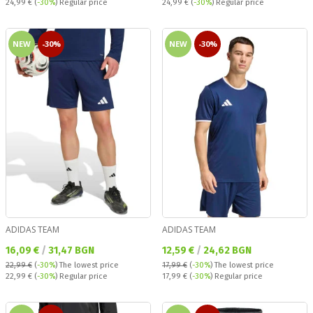
Regular price:
Regular price:
24,99 €
(
-30%
) Regular price
24,99 €
(
-30%
) Regular price
NEW
-30%
NEW
-30%
ADIDAS TEAM
ADIDAS TEAM
Текуща цена:
Текуща цена:
16,09 €
/
31,47 BGN
12,59 €
/
24,62 BGN
22,99 €
(
-30%
)
The lowest price
17,99 €
(
-30%
)
The lowest price
Regular price:
Regular price:
22,99 €
(
-30%
) Regular price
17,99 €
(
-30%
) Regular price