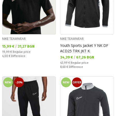
NIKE TEAMWEAR
NIKE TEAMWEAR
Youth Sports Jacket Y NK DF
Текуща цена:
15,99 €
/
31,27 BGN
ACD25 TRK JKT K
Regular price:
19,99 €
Regular price
Спестявате:
4,00 €
Difference
Текуща цена:
34,39 €
/
67,26 BGN
Regular price:
42,99 €
Regular price
Спестявате:
8,60 €
Difference
NEW
-20%
NEW
OFFER