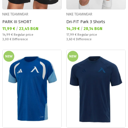
NIKE TEAMWEAR
NIKE TEAMWEAR
PARK III SHORT
Dri-FIT Park 3 Shorts
Текуща цена:
Текуща цена:
11,99 €
/
23,45 BGN
14,39 €
/
28,14 BGN
Regular price:
Regular price:
14,99 €
Regular price
17,99 €
Regular price
Спестявате:
Спестявате:
3,00 €
Difference
3,60 €
Difference
NEW
NEW