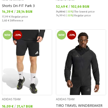
Shorts Dri-FIT Park 3
Текуща цена:
52,49 €
/
102,66 BGN
Текуща цена:
14,39 €
/
28,14 BGN
74,99 €
(
-30%
)
The lowest price
Regular price:
74,99 €
(
-30%
) Regular price
Regular price:
17,99 €
Regular price
Спестявате:
3,60 €
Difference
NEW
-30%
NEW
-30%
ADIDAS TEAM
ADIDAS TEAM
TIRO TRAVEL WINDBREAKER
Текуща цена:
16,09 €
/
31,47 BGN