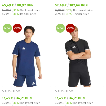
Текуща цена:
Текуща цена:
45,49 €
/
88,97 BGN
52,49 €
/
102,66 BGN
64,99 €
(
-30%
)
The lowest price
74,99 €
(
-30%
)
The lowest price
Regular price:
Regular price:
64,99 €
(
-30%
) Regular price
74,99 €
(
-30%
) Regular price
NEW
-30%
NEW
-30%
ADIDAS TEAM
ADIDAS TEAM
Текуща цена:
Текуща цена:
17,49 €
/
34,21 BGN
17,49 €
/
34,21 BGN
24,99 €
(
-30%
)
The lowest price
24,99 €
(
-30%
)
The lowest price