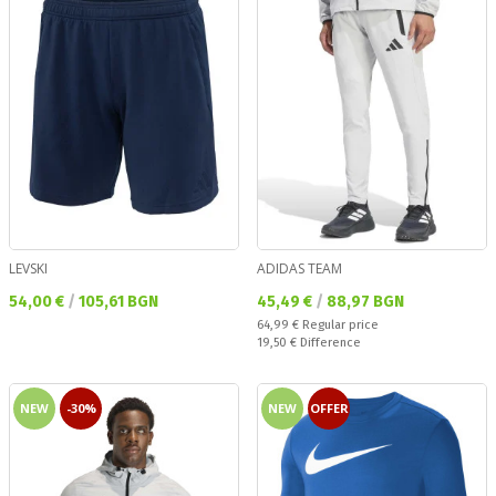
LEVSKI
ADIDAS TEAM
Текуща цена:
Текуща цена:
54,00 €
/
105,61 BGN
45,49 €
/
88,97 BGN
Regular price:
64,99 €
Regular price
Спестявате:
19,50 €
Difference
NEW
-30%
NEW
OFFER