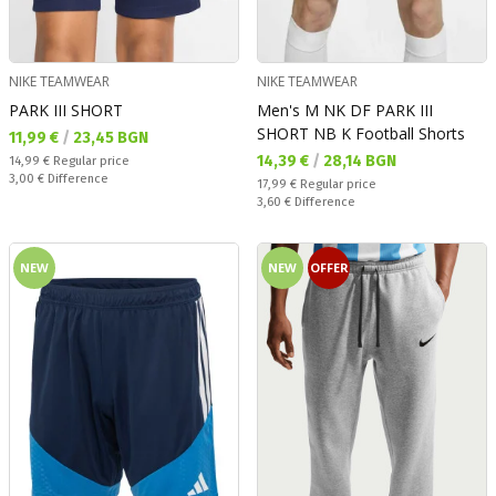
NIKE TEAMWEAR
NIKE TEAMWEAR
PARK III SHORT
Men's M NK DF PARK III
SHORT NB K Football Shorts
Текуща цена:
11,99 €
/
23,45 BGN
Текуща цена:
14,39 €
/
28,14 BGN
Regular price:
14,99 €
Regular price
Спестявате:
3,00 €
Difference
Regular price:
17,99 €
Regular price
Спестявате:
3,60 €
Difference
NEW
NEW
OFFER