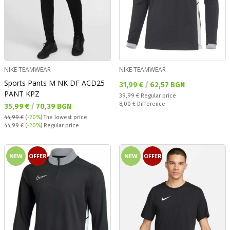
NIKE TEAMWEAR
NIKE TEAMWEAR
Sports Pants M NK DF ACD25
Текуща цена:
31,99 €
/
62,57 BGN
PANT KPZ
Regular price:
39,99 €
Regular price
Спестявате:
8,00 €
Difference
Текуща цена:
35,99 €
/
70,39 BGN
44,99 €
(
-20%
)
The lowest price
Regular price:
44,99 €
(
-20%
) Regular price
NEW
OFFER
NEW
OFFER