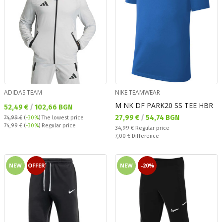
ADIDAS TEAM
NIKE TEAMWEAR
M NK DF PARK20 SS TEE HBR
Текуща цена:
52,49 €
/
102,66 BGN
Текуща цена:
27,99 €
/
54,74 BGN
74,99 €
(
-30%
)
The lowest price
Regular price:
74,99 €
(
-30%
) Regular price
Regular price:
34,99 €
Regular price
Спестявате:
7,00 €
Difference
NEW
OFFER
NEW
-20%