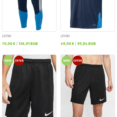
LEVSKI
LEVSKI
Текуща цена:
Текуща цена:
70,00 €
/
136,91 BGN
49,00 €
/
95,84 BGN
NEW
OFFER
NEW
OFFER