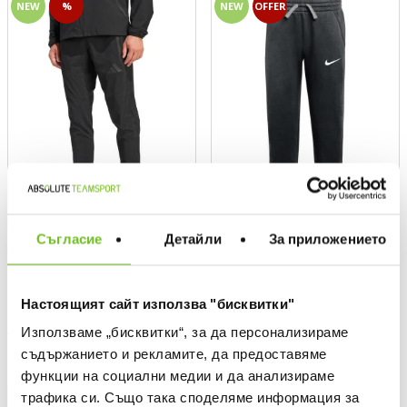
NEW
%
NEW
OFFER
Съгласие
Детайли
За приложението
ADIDAS TEAM
NIKE TEAMWEAR
Men's TIRO TRAVEL WOVEN
Y NK PARK26 FLC Pant Sports
Sports Bottoms
Bottom
Настоящият сайт използва "бисквитки"
Текуща цена:
Текуща цена:
45,49 €
/
88,97 BGN
35,99 €
/
70,39 BGN
Използваме „бисквитки“, за да персонализираме
Regular price:
48,74 €
(
-7%
)
The lowest price
44,99 €
Regular price
Regular price:
Спестявате:
64,99 €
(
-30%
) Regular price
9,00 €
Difference
съдържанието и рекламите, да предоставяме
функции на социални медии и да анализираме
трафика си. Също така споделяме информация за
NEW
OFFER
NEW
OFFER