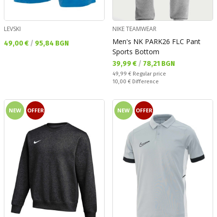
LEVSKI
NIKE TEAMWEAR
Men's NK PARK26 FLC Pant
Текуща цена:
49,00 €
/
95,84 BGN
Sports Bottom
Текуща цена:
39,99 €
/
78,21 BGN
Regular price:
49,99 €
Regular price
Спестявате:
10,00 €
Difference
NEW
OFFER
NEW
OFFER