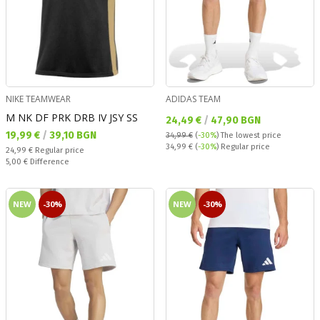
NIKE TEAMWEAR
ADIDAS TEAM
M NK DF PRK DRB IV JSY SS
Текуща цена:
24,49 €
/
47,90 BGN
Текуща цена:
19,99 €
/
39,10 BGN
34,99 €
(
-30%
)
The lowest price
Regular price:
34,99 €
(
-30%
) Regular price
Regular price:
24,99 €
Regular price
Спестявате:
5,00 €
Difference
NEW
-30%
NEW
-30%