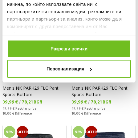
начина, по който използвате сайта ни, с
партньорските си социални медии, рекламните си
партньори и партньори за анализ, които може да я
комбинират с друга предоставена им от Вас
информация или с такава, която са събрали от
ползването от Ваша страна на услугите им.
Разреши всички
Персонализация
NIKE TEAMWEAR
NIKE TEAMWEAR
Men's NK PARK26 FLC Pant
Men's NK PARK26 FLC Pant
Sports Bottom
Sports Bottom
Текуща цена:
Текуща цена:
39,99 €
/
78,21 BGN
39,99 €
/
78,21 BGN
Regular price:
Regular price:
49,99 €
Regular price
49,99 €
Regular price
Спестявате:
Спестявате:
10,00 €
Difference
10,00 €
Difference
NEW
OFFER
NEW
OFFER