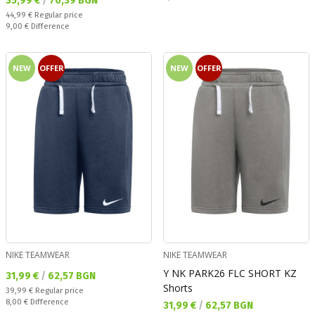
35,99 €
/
70,39 BGN
Regular price:
44,99 €
Regular price
Спестявате:
9,00 €
Difference
NEW
OFFER
NEW
OFFER
NIKE TEAMWEAR
NIKE TEAMWEAR
Y NK PARK26 FLC SHORT KZ
Текуща цена:
31,99 €
/
62,57 BGN
Shorts
Regular price:
39,99 €
Regular price
Спестявате:
8,00 €
Difference
Текуща цена:
31,99 €
/
62,57 BGN