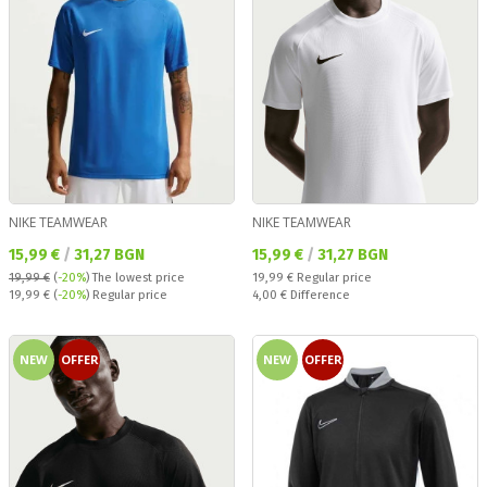
NIKE TEAMWEAR
NIKE TEAMWEAR
Текуща цена:
Текуща цена:
15,99 €
/
31,27 BGN
15,99 €
/
31,27 BGN
Regular price:
19,99 €
(
-20%
)
The lowest price
19,99 €
Regular price
Regular price:
Спестявате:
19,99 €
(
-20%
) Regular price
4,00 €
Difference
NEW
OFFER
NEW
OFFER