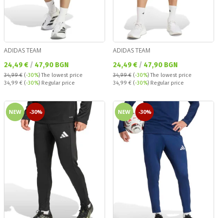
ADIDAS TEAM
ADIDAS TEAM
Текуща цена:
Текуща цена:
24,49 €
/
47,90 BGN
24,49 €
/
47,90 BGN
34,99 €
(
-30%
)
The lowest price
34,99 €
(
-30%
)
The lowest price
Regular price:
Regular price:
34,99 €
(
-30%
) Regular price
34,99 €
(
-30%
) Regular price
NEW
-30%
NEW
-30%