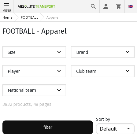
MENU
Home
FOOTBALL
Apparel
FOOTBALL - Apparel
Size
Brand
Player
Club team
National team
3832 products, 48 pages
Sort by
filter