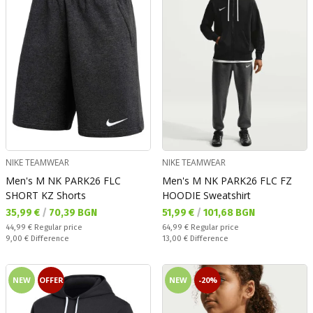
NIKE TEAMWEAR
NIKE TEAMWEAR
Men's M NK PARK26 FLC
Men's M NK PARK26 FLC FZ
SHORT KZ Shorts
HOODIE Sweatshirt
Текуща цена:
Текуща цена:
35,99 €
/
70,39 BGN
51,99 €
/
101,68 BGN
Regular price:
Regular price:
44,99 €
Regular price
64,99 €
Regular price
Спестявате:
Спестявате:
9,00 €
Difference
13,00 €
Difference
NEW
OFFER
NEW
-20%