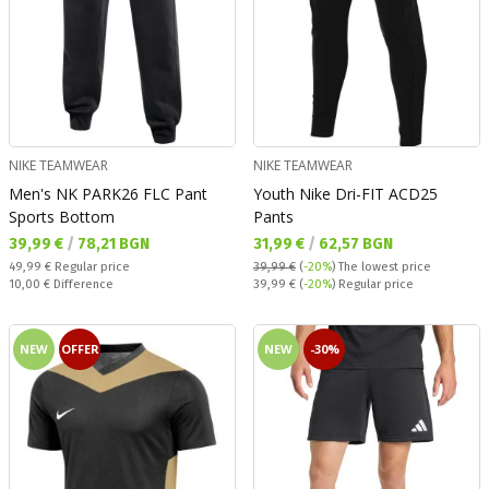
NIKE TEAMWEAR
NIKE TEAMWEAR
Men's NK PARK26 FLC Pant
Youth Nike Dri-FIT ACD25
Sports Bottom
Pants
Текуща цена:
Текуща цена:
39,99 €
/
78,21 BGN
31,99 €
/
62,57 BGN
Regular price:
49,99 €
Regular price
39,99 €
(
-20%
)
The lowest price
Спестявате:
Regular price:
10,00 €
Difference
39,99 €
(
-20%
) Regular price
NEW
OFFER
NEW
-30%