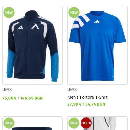
NEW
NEW
LEVSKI
LEVSKI
Men's Fortore T-Shirt
Текуща цена:
75,00 €
/
146,69 BGN
Текуща цена:
27,99 €
/
54,74 BGN
NEW
NEW
OFFER