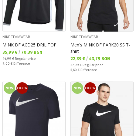
NIKE TEAMWEAR
NIKE TEAMWEAR
M NK DF ACD25 DRIL TOP
Men's M NK DF PARK20 SS T-
shirt
Текуща цена:
35,99 €
/
70,39 BGN
Текуща цена:
22,39 €
/
43,79 BGN
Regular price:
44,99 €
Regular price
Спестявате:
9,00 €
Difference
Regular price:
27,99 €
Regular price
Спестявате:
5,60 €
Difference
NEW
OFFER
NEW
OFFER