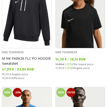
NIKE TEAMWEAR
NIKE TEAMWEAR
M NK PARK26 FLC PO HOODIE
Текуща цена:
14,39 €
/
28,14 BGN
Sweatshirt
17,99 €
(
-20%
)
The lowest price
Regular price:
17,99 €
(
-20%
) Regular price
Текуща цена:
47,99 €
/
93,86 BGN
Regular price:
59,99 €
Regular price
Спестявате:
12,00 €
Difference
NEW
-20%
NEW
OFFER