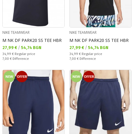
NIKE TEAMWEAR
NIKE TEAMWEAR
M NK DF PARK20 SS TEE HBR
M NK DF PARK20 SS TEE HBR
Текуща цена:
Текуща цена:
27,99 €
/
54,74 BGN
27,99 €
/
54,74 BGN
Regular price:
Regular price:
34,99 €
Regular price
34,99 €
Regular price
Спестявате:
Спестявате:
7,00 €
Difference
7,00 €
Difference
NEW
OFFER
NEW
OFFER