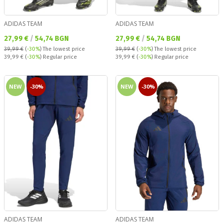
ADIDAS TEAM
ADIDAS TEAM
Текуща цена:
Текуща цена:
27,99 €
/
54,74 BGN
27,99 €
/
54,74 BGN
39,99 €
(
-30%
)
The lowest price
39,99 €
(
-30%
)
The lowest price
Regular price:
Regular price:
39,99 €
(
-30%
) Regular price
39,99 €
(
-30%
) Regular price
NEW
-30%
NEW
-30%
ADIDAS TEAM
ADIDAS TEAM