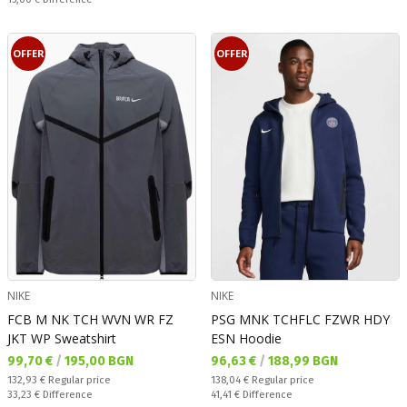
OFFER
OFFER
NIKE
NIKE
FCB M NK TCH WVN WR FZ
PSG MNK TCHFLC FZWR HDY
JKT WP Sweatshirt
ESN Hoodie
Текуща цена:
Текуща цена:
99,70 €
/
195,00 BGN
96,63 €
/
188,99 BGN
Regular price:
Regular price:
132,93 €
Regular price
138,04 €
Regular price
Спестявате:
Спестявате:
33,23 €
Difference
41,41 €
Difference