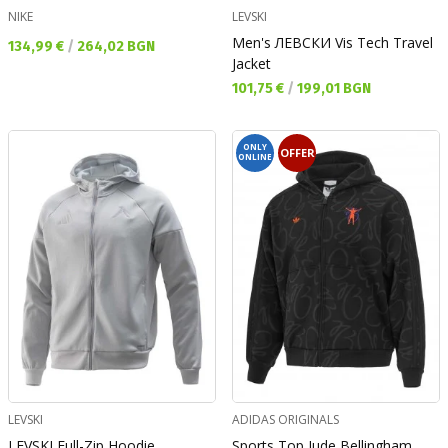
NIKE
LEVSKI
Men's ЛЕВСКИ Vis Tech Travel
Текуща цена:
134,99 €
/
264,02 BGN
Jacket
Текуща цена:
101,75 €
/
199,01 BGN
ONLY
OFFER
ONLINE
LEVSKI
ADIDAS ORIGINALS
LEVSKI Full-Zip Hoodie
Sports Top Jude Bellingham