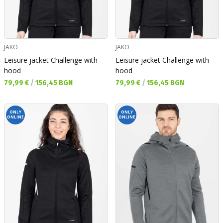
JAKO
JAKO
Leisure jacket Challenge with
Leisure jacket Challenge with
hood
hood
Текуща цена:
Текуща цена:
79,99 €
/
156,45 BGN
79,99 €
/
156,45 BGN
ONLY
ONLY
ONLINE
ONLINE