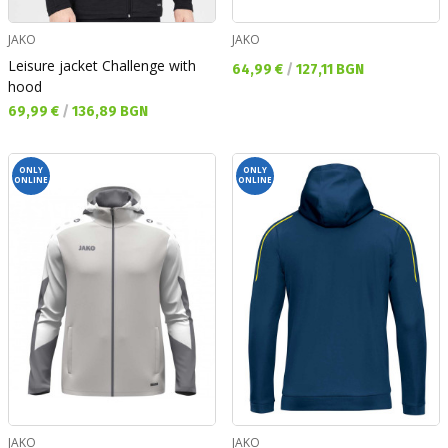
JAKO
JAKO
Leisure jacket Challenge with
Текуща цена:
64,99 €
/
127,11 BGN
hood
Текуща цена:
69,99 €
/
136,89 BGN
ONLY
ONLY
ONLINE
ONLINE
JAKO
JAKO