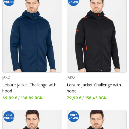
ONLINE
ONLINE
JAKO
JAKO
Leisure jacket Challenge with
Leisure jacket Challenge with
hood
hood
Текуща цена:
Текуща цена:
69,99 €
/
136,89 BGN
79,99 €
/
156,45 BGN
ONLY
ONLY
ONLINE
ONLINE