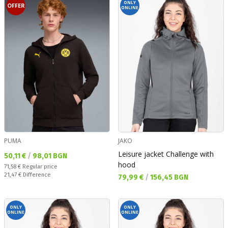
ONLY
OFFER
ONLINE
PUMA
JAKO
Leisure jacket Challenge with
Текуща цена:
50,11 €
/
98,01 BGN
hood
Regular price:
71,58 €
Regular price
Спестявате:
21,47 €
Difference
Текуща цена:
79,99 €
/
156,45 BGN
ONLY
ONLY
ONLINE
ONLINE