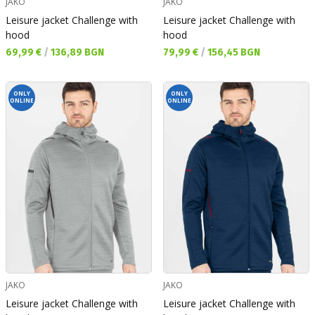
JAKO
JAKO
Leisure jacket Challenge with
Leisure jacket Challenge with
hood
hood
Текуща цена:
Текуща цена:
69,99 €
/
136,89 BGN
79,99 €
/
156,45 BGN
ONLY
ONLY
ONLINE
ONLINE
JAKO
JAKO
Leisure jacket Challenge with
Leisure jacket Challenge with