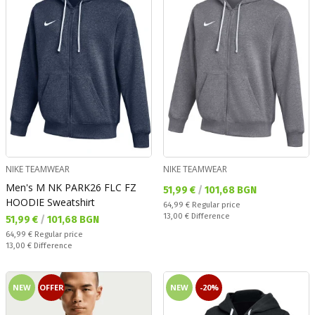
NIKE TEAMWEAR
NIKE TEAMWEAR
Men's M NK PARK26 FLC FZ
Текуща цена:
51,99 €
/
101,68 BGN
HOODIE Sweatshirt
Regular price:
64,99 €
Regular price
Спестявате:
13,00 €
Difference
Текуща цена:
51,99 €
/
101,68 BGN
Regular price:
64,99 €
Regular price
Спестявате:
13,00 €
Difference
NEW
OFFER
NEW
-20%