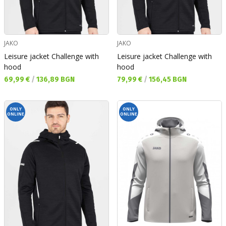
JAKO
JAKO
Leisure jacket Challenge with
Leisure jacket Challenge with
hood
hood
Текуща цена:
Текуща цена:
69,99 €
/
136,89 BGN
79,99 €
/
156,45 BGN
ONLY
ONLY
ONLINE
ONLINE