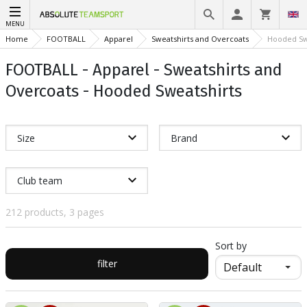
MENU
Home
FOOTBALL
Apparel
Sweatshirts and Overcoats
Hooded Sw
FOOTBALL - Apparel - Sweatshirts and
Overcoats - Hooded Sweatshirts
Size
Brand
Club team
212 products, 3 pages
Sort by
filter