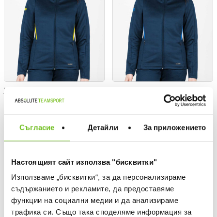
JAKO
JAKO
Leisure jacket Challenge with
Leisure jacket Challenge with
hood
hood
Текуща цена:
Текуща цена:
79,99 €
/
156,45 BGN
79,99 €
/
156,45 BGN
Съгласие
Детайли
За приложението
ONLY
ONLY
ONLINE
ONLINE
Настоящият сайт използва "бисквитки"
Използваме „бисквитки“, за да персонализираме
съдържанието и рекламите, да предоставяме
функции на социални медии и да анализираме
трафика си. Също така споделяме информация за