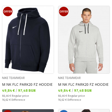
OFFER
OFFER
NIKE TEAMWEAR
NIKE TEAMWEAR
M NK FLC PARK20 FZ HOODIE
M NK FLC PARK20 FZ HOODIE
Текуща цена:
Текуща цена:
49,84 €
/
97,48 BGN
49,84 €
/
97,48 BGN
Regular price:
Regular price:
66,46 €
Regular price
66,46 €
Regular price
Спестявате:
Спестявате:
16,62 €
Difference
16,62 €
Difference