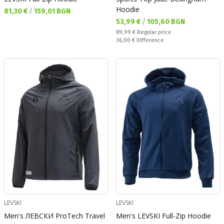
Hoodie
Текуща цена:
81,30 €
/
159,01 BGN
Текуща цена:
53,99 €
/
105,60 BGN
Regular price:
89,99 €
Regular price
Спестявате:
36,00 €
Difference
LEVSKI
LEVSKI
Men's ЛЕВСКИ ProTech Travel
Men's LEVSKI Full-Zip Hoodie