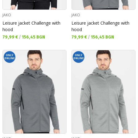
JAKO
JAKO
Leisure jacket Challenge with
Leisure jacket Challenge with
hood
hood
Текуща цена:
Текуща цена:
79,99 €
/
156,45 BGN
79,99 €
/
156,45 BGN
ONLY
ONLY
ONLINE
ONLINE