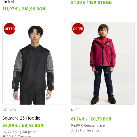
Jacket
Текуща цена:
81,30 €
/
159,01 BGN
Текуща цена:
111,97 €
/
218,99 BGN
OFFER
OFFER
ADIDAS
NIKE
Squadra 25 Hoodie
Текуща цена:
61,74 €
/
120,75 BGN
Текуща цена:
34,99 €
/
68,43 BGN
Regular price:
94,99 €
Regular price
Спестявате:
33,25 €
Difference
Regular price:
49,99 €
Regular price
Спестявате:
15,00 €
Difference