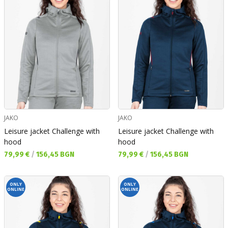
JAKO
JAKO
Leisure jacket Challenge with
Leisure jacket Challenge with
hood
hood
Текуща цена:
Текуща цена:
79,99 €
/
156,45 BGN
79,99 €
/
156,45 BGN
ONLY
ONLY
ONLINE
ONLINE