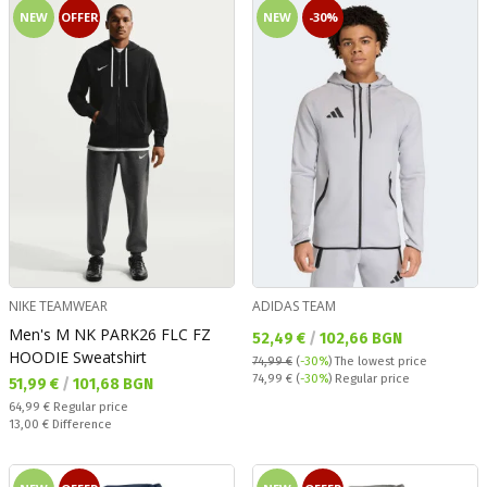
NEW
OFFER
NEW
-30%
NIKE TEAMWEAR
ADIDAS TEAM
Men's M NK PARK26 FLC FZ
Текуща цена:
52,49 €
/
102,66 BGN
HOODIE Sweatshirt
74,99 €
(
-30%
)
The lowest price
Regular price:
74,99 €
(
-30%
) Regular price
Текуща цена:
51,99 €
/
101,68 BGN
Regular price:
64,99 €
Regular price
Спестявате:
13,00 €
Difference