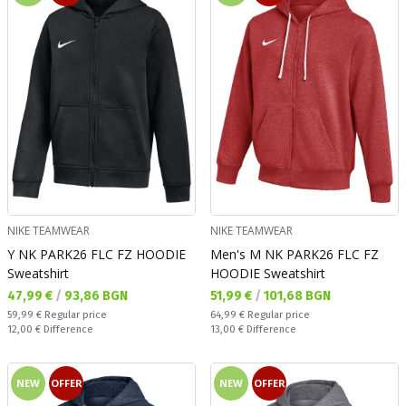
NIKE TEAMWEAR
NIKE TEAMWEAR
Y NK PARK26 FLC FZ HOODIE
Men's M NK PARK26 FLC FZ
Sweatshirt
HOODIE Sweatshirt
Текуща цена:
Текуща цена:
47,99 €
/
93,86 BGN
51,99 €
/
101,68 BGN
Regular price:
Regular price:
59,99 €
Regular price
64,99 €
Regular price
Спестявате:
Спестявате:
12,00 €
Difference
13,00 €
Difference
NEW
OFFER
NEW
OFFER