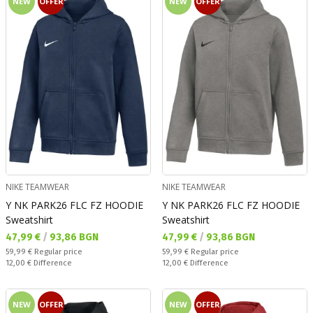
NEW
OFFER
NEW
OFFER
NIKE TEAMWEAR
NIKE TEAMWEAR
Y NK PARK26 FLC FZ HOODIE
Y NK PARK26 FLC FZ HOODIE
Sweatshirt
Sweatshirt
Текуща цена:
Текуща цена:
47,99 €
/
93,86 BGN
47,99 €
/
93,86 BGN
Regular price:
Regular price:
59,99 €
Regular price
59,99 €
Regular price
Спестявате:
Спестявате:
12,00 €
Difference
12,00 €
Difference
NEW
OFFER
NEW
OFFER