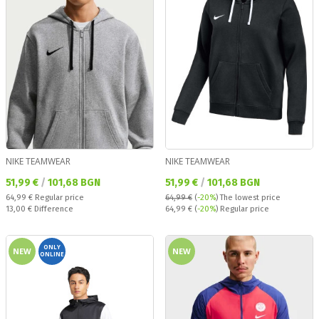
NIKE TEAMWEAR
NIKE TEAMWEAR
Текуща цена:
Текуща цена:
51,99 €
/
101,68 BGN
51,99 €
/
101,68 BGN
Regular price:
64,99 €
Regular price
64,99 €
(
-20%
)
The lowest price
Спестявате:
Regular price:
13,00 €
Difference
64,99 €
(
-20%
) Regular price
ONLY
NEW
NEW
ONLINE