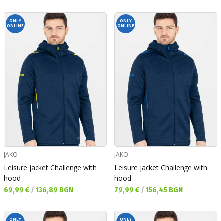
ONLY
ONLY
ONLINE
ONLINE
JAKO
JAKO
Leisure jacket Challenge with
Leisure jacket Challenge with
hood
hood
Текуща цена:
Текуща цена:
69,99 €
/
136,89 BGN
79,99 €
/
156,45 BGN
ONLY
ONLY