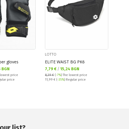
LOTTO
per gloves
ELITE WAIST BG PK6
Текуща цена:
5 BGN
7,79 €
/
15,24 BGN
lowest price
8,39 €
(
-7%
)
The lowest price
Regular price:
gular price
11,99 €
(
-35%
) Regular price
our list?