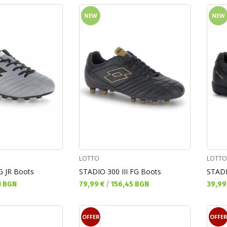
NEW
NEW
LOTTO
LOTTO
G JR Boots
STADIO 300 III FG Boots
STADI
Текуща цена:
Текущ
1 BGN
79,99 €
/
156,45 BGN
39,99
OFFER
OFFE