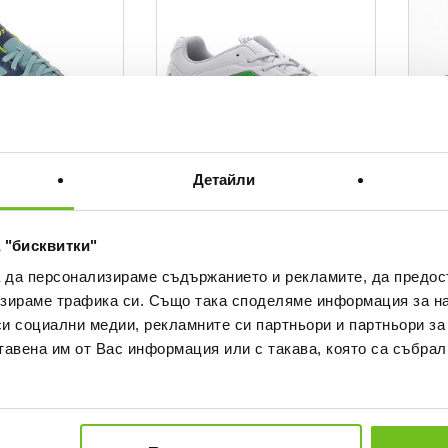
Детайли
LOTTO
LOTTO
 "бисквитки"
V FG JR Boots
STADIO 705 FG JR Boots
PROTE
а да персонализираме съдържанието и рекламите, да предо
Текуща цена:
Текущ
 BGN
26,22 €
/
51,28 BGN
14,99
зираме трафика си. Също така споделяме информация за на
Regular price:
ice
40,34 €
Regular price
си социални медии, рекламните си партньори и партньори за
Спестявате:
14,12 €
Difference
тавена им от Вас информация или с такава, която са събрал
ONLY
ONLY
%
ONLINE
ONLINE