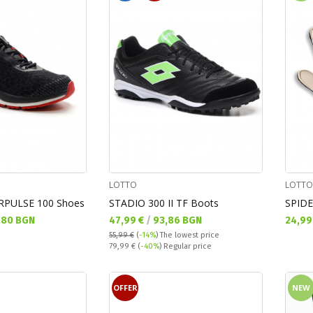
LOTTO
LOTTO
RPULSE 100 Shoes
STADIO 300 II TF Boots
SPIDE
Текуща цена:
Текущ
,80 BGN
47,99 €
/
93,86 BGN
24,99
55,99 €
(
-14%
)
The lowest price
Regular price:
79,99 €
(
-40%
) Regular price
OFFER
NEW