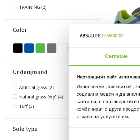
M (2)
TRAINING (2)
One Size (1)
S (1)
Color
Съгласие
Underground
LOTTO
Настоящият сайт използва
MAESTRO 700 
Използваме „бисквитки“, з
Artificial grass (2)
Текуща цена:
26,22 €
/
51,28
социални медии и да анали
Natural grass (dry) (4)
Regular price:
40,34 €
Regular pr
сайта ни, с партньорските 
Спестявате:
14,12 €
Difference
Turf (3)
комбинират с друга предос
страна на услугите им.
NEW
Sole type