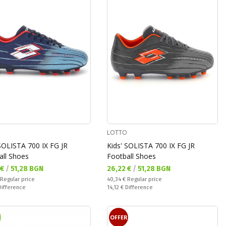
LOTTO
 SOLISTA 700 IX FG JR
Kids' SOLISTA 700 IX FG JR
all Shoes
Football Shoes
а цена:
Текуща цена:
 €
/
51,28 BGN
26,22 €
/
51,28 BGN
 price:
Regular price:
Regular price
40,34 €
Regular price
ате:
Спестявате:
Difference
14,12 €
Difference
OFFER