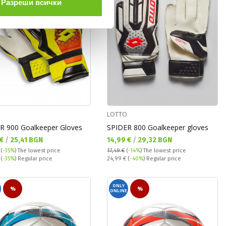
Разреши всички
LOTTO
R 900 Goalkeeper Gloves
SPIDER 800 Goalkeeper gloves
а цена:
Текуща цена:
 €
/
25,41 BGN
14,99 €
/
29,32 BGN
(
-35%
)
The lowest price
17,49 €
(
-14%
)
The lowest price
 price:
Regular price:
€
(
-35%
) Regular price
24,99 €
(
-40%
) Regular price
ONLY
%
%
ONLINE