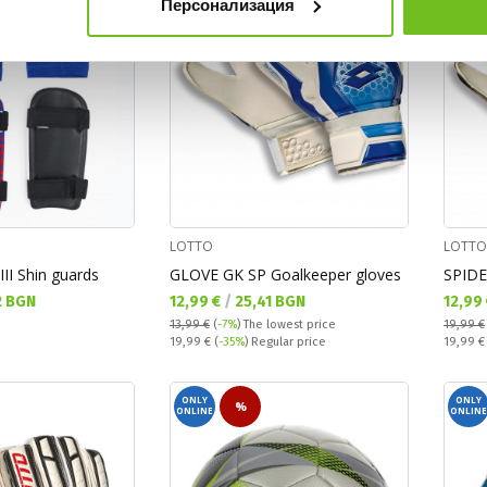
Персонализация
LOTTO
LOTTO
II Shin guards
GLOVE GK SP Goalkeeper gloves
SPIDE
Текуща цена:
Текущ
2 BGN
12,99 €
/
25,41 BGN
12,99
13,99 €
(
-7%
)
The lowest price
19,99 €
Regular price:
Regular
19,99 €
(
-35%
) Regular price
19,99 
ONLY
ONLY
%
ONLINE
ONLINE