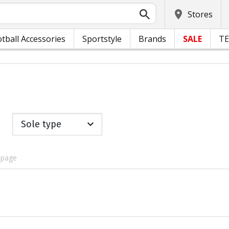
Stores
tball Accessories
Sportstyle
Brands
SALE
T
Sole type
 page