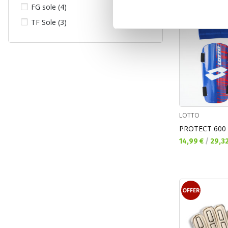
FG sole (4)
TF Sole (3)
LOTTO
PROTECT 600 I
Текуща цена:
14,99 €
/
29,3
OFFER