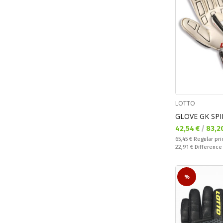
LOTTO
GLOVE GK SPI
Текуща цена:
42,54 €
/
83,2
Regular price:
65,45 €
Regular pri
Спестявате:
22,91 €
Difference
%