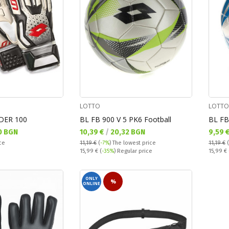
LOTTO
LOTTO
DER 100
BL FB 900 V 5 PK6 Football
BL FB
Текуща цена:
Текущ
0 BGN
10,39 €
/
20,32 BGN
9,59 
ce
11,19 €
(
-7%
)
The lowest price
11,19 €
(
Regular price:
Regular
15,99 €
(
-35%
) Regular price
15,99 €
ONLY
%
ONLINE