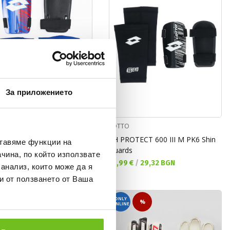
За приложението
LOTTO
CT 600 III Shin guards
SH PROTECT 600 III M PK6 Shin
ставяме функции на
Guards
а цена:
 €
/
29,32 BGN
чина, по който използвате
Текуща цена:
14,99 €
/
29,32 BGN
 анализ, които може да я
и от ползването от Ваша
ONLY
-35%
%
ONLINE