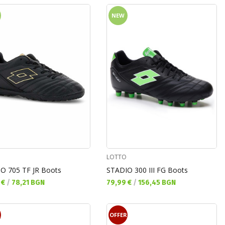
NEW
LOTTO
O 705 TF JR Boots
STADIO 300 III FG Boots
а цена:
Текуща цена:
 €
/
78,21 BGN
79,99 €
/
156,45 BGN
R
OFFER