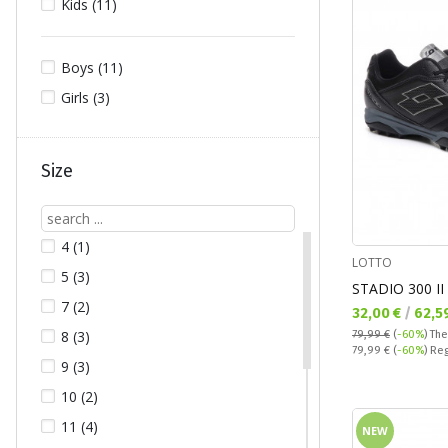
Kids (11)
Boys (11)
Girls (3)
Size
4 (1)
LOTTO
5 (3)
STADIO 300 II
7 (2)
Текуща цена:
32,00 €
/
62,5
8 (3)
79,99 €
(
-60%
)
The
Regular price:
79,99 €
(
-60%
) Re
9 (3)
10 (2)
11 (4)
NEW