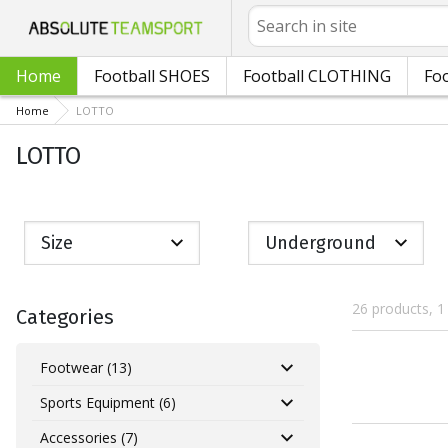
Search
Home
Football SHOES
Football CLOTHING
Foo
Home
LOTTO
LOTTO
Size
Underground
26 products, 1
Categories
Footwear (13)
Sports Equipment (6)
Accessories (7)