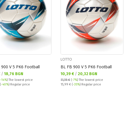
LOTTO
 900 V 5 PK6 Football
BL FB 900 V 5 PK6 Football
а цена:
Текуща цена:
€
/
18,76 BGN
10,39 €
/
20,32 BGN
-14%
)
The lowest price
11,19 €
(
-7%
)
The lowest price
 price:
Regular price:
(
-40%
) Regular price
15,99 €
(
-35%
) Regular price