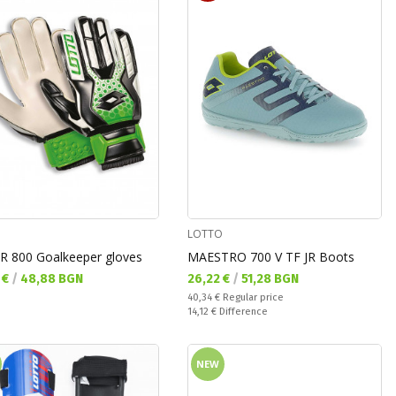
LOTTO
R 800 Goalkeeper gloves
MAESTRO 700 V TF JR Boots
а цена:
Текуща цена:
 €
/
48,88 BGN
26,22 €
/
51,28 BGN
Regular price:
40,34 €
Regular price
Спестявате:
14,12 €
Difference
NEW