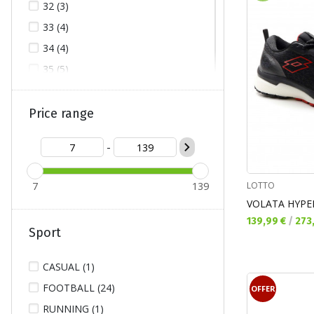
32 (3)
33 (4)
34 (4)
35 (5)
36 (6)
37 (6)
Price range
38 (6)
-
39 (1)
40 (2)
LOTTO
7
139
41 (4)
VOLATA HYPE
42 (4)
Текуща цена:
139,99 €
/
273
Sport
43 (5)
44 (4)
CASUAL (1)
45 (4)
FOOTBALL (24)
OFFER
46 (3)
RUNNING (1)