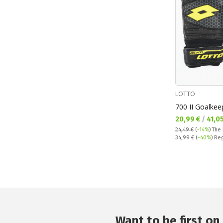
LOTTO
700 II Goalkee
Текуща цена:
20,99 €
/
41,0
24,49 €
(
-14%
)
The 
Regular price:
34,99 €
(
-40%
) Re
Want to be first on 