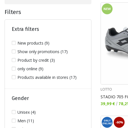
NEW
Filters
Extra filters
New products (9)
Show only promotions (17)
Product by credit (3)
only online (9)
Products available in stores (17)
LOTTO
STADIO 705 F
Gender
Текуща цена:
39,99 €
/
78,2
Unisex (4)
Men (11)
ONLY
-60%
ONLINE