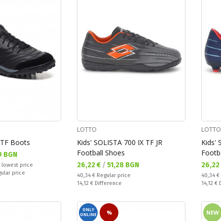
LOTTO
LOTTO
 TF Boots
Kids' SOLISTA 700 IX TF JR
Kids'
Football Shoes
Footb
9 BGN
Текуща цена:
Текущ
26,22 €
/
51,28 BGN
26,22
 lowest price
gular price
Regular price:
Regular
40,34 €
Regular price
40,34 €
Спестявате:
Спестяв
14,12 €
Difference
14,12 €
ONLY
%
NEW
ONLINE