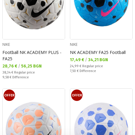
NIKE
NIKE
Football NK ACADEMY PLUS -
NK ACADEMY FA25 Football
FA25
Текуща цена:
17,49 €
/
34,21 BGN
Текуща цена:
28,76 €
/
56,25 BGN
Regular price:
24,99 €
Regular price
Спестявате:
7,50 €
Difference
Regular price:
38,34 €
Regular price
Спестявате:
9,58 €
Difference
OFFER
OFFER