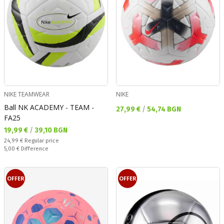
NIKE TEAMWEAR
NIKE
Ball NK ACADEMY - TEAM -
Текуща цена:
27,99 €
/
54,74 BGN
FA25
Текуща цена:
19,99 €
/
39,10 BGN
Regular price:
24,99 €
Regular price
Спестявате:
5,00 €
Difference
OFFER
OFFER