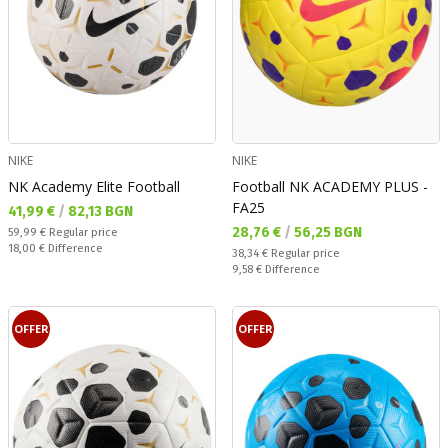
NIKE
NIKE
NK Academy Elite Football
Football NK ACADEMY PLUS -
FA25
Текуща цена:
41,99 €
/
82,13 BGN
Текуща цена:
28,76 €
/
56,25 BGN
Regular price:
59,99 €
Regular price
Спестявате:
18,00 €
Difference
Regular price:
38,34 €
Regular price
Спестявате:
9,58 €
Difference
OFFER
OFFER