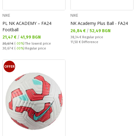
NIKE
NIKE
PL NK ACADEMY – FA24
NK Academy Plus Ball - FA24
Football
Текуща цена:
26,84 €
/
52,49 BGN
Текуща цена:
21,47 €
/
41,99 BGN
Regular price:
38,34 €
Regular price
Спестявате:
11,50 €
Difference
30,67 €
(
-30%
)
The lowest price
Regular price:
30,67 €
(
-30%
) Regular price
OFFER