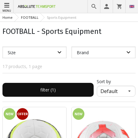
MENU
Home
FOOTBALL
Sports Equipment
FOOTBALL - Sports Equipment
Size
Brand
17 products, 1 page
Sort by
filter (1)
NEW
OFFER
NEW