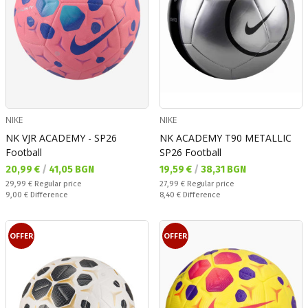
NIKE
NIKE
NK VJR ACADEMY - SP26
NK ACADEMY T90 METALLIC
Football
SP26 Football
Текуща цена:
Текуща цена:
20,99 €
/
41,05 BGN
19,59 €
/
38,31 BGN
Regular price:
Regular price:
29,99 €
Regular price
27,99 €
Regular price
Спестявате:
Спестявате:
9,00 €
Difference
8,40 €
Difference
OFFER
OFFER