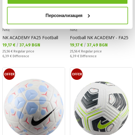
Персонализация
NIKE
NIKE
NK ACADEMY FA25 Football
Football NK ACADEMY - FA25
Текуща цена:
Текуща цена:
19,17 €
/
37,49 BGN
19,17 €
/
37,49 BGN
Regular price:
Regular price:
25,56 €
Regular price
25,56 €
Regular price
Спестявате:
Спестявате:
6,39 €
Difference
6,39 €
Difference
OFFER
OFFER