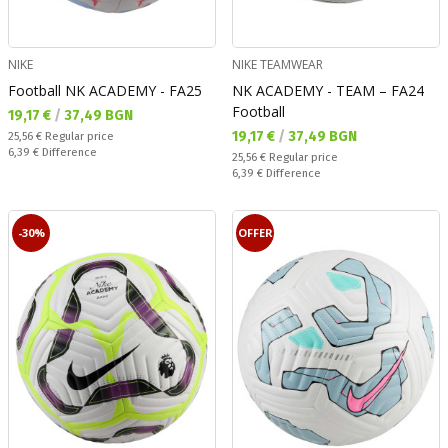
NIKE
NIKE TEAMWEAR
Football NK ACADEMY - FA25
NK ACADEMY - TEAM – FA24
Football
Текуща цена:
19,17 €
/
37,49 BGN
Текуща цена:
19,17 €
/
37,49 BGN
Regular price:
25,56 €
Regular price
Спестявате:
6,39 €
Difference
Regular price:
25,56 €
Regular price
Спестявате:
6,39 €
Difference
-30%
OFFER