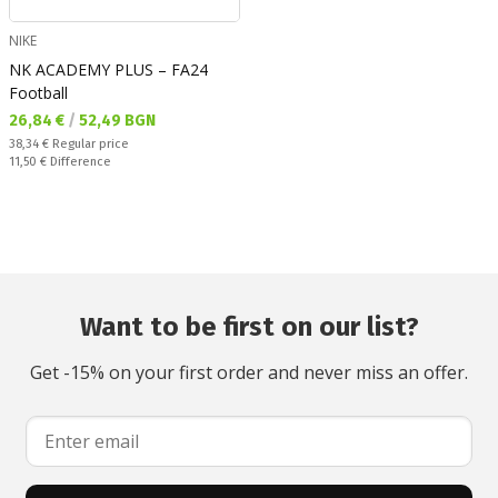
NIKE
NK ACADEMY PLUS – FA24
Football
Текуща цена:
26,84 €
/
52,49 BGN
Regular price:
38,34 €
Regular price
Спестявате:
11,50 €
Difference
Want to be first on our list?
Get -15% on your first order and never miss an offer.