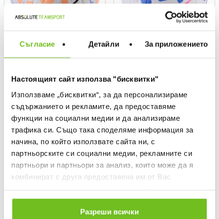
Съгласие
Детайли
За приложението
NIKE
NIKE
Football NK ACADEMY - FA25
Настоящият сайт използва "бисквитки"
Текуща цена:
16,79 €
/
32,84 BGN
Текуща цена:
17,49 €
/
34,21 BGN
Regular price:
27,99 €
Regular price
Използваме „бисквитки“, за да персонализираме
Спестявате:
11,20 €
Difference
Regular price:
24,99 €
Regular price
съдържанието и рекламите, да предоставяме
Спестявате:
7,50 €
Difference
функции на социални медии и да анализираме
трафика си. Също така споделяме информация за
OFFER
OFFER
начина, по който използвате сайта ни, с
партньорските си социални медии, рекламните си
партньори и партньори за анализ, които може да я
комбинират с друга предоставена им от Вас
информация или с такава, която са събрали от
ползването от Ваша страна на услугите им.
Разреши всички