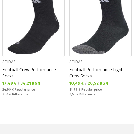
ADIDAS
ADIDAS
Football Crew Performance
Football Performance Light
Socks
Crew Socks
Текуща цена:
Текуща цена:
17,49 €
/
34,21 BGN
10,49 €
/
20,52 BGN
Regular price:
Regular price:
24,99 €
Regular price
14,99 €
Regular price
Спестявате:
Спестявате:
7,50 €
Difference
4,50 €
Difference