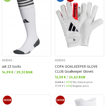
ADIDAS
ADIDAS
adi 23 Socks
COPA GOALKEEPER GLOVE
CLUB Goalkeeper Gloves
Текуща цена:
14,99 €
/
29,32 BGN
Текуща цена:
12,59 €
/
24,62 BGN
17,99 €
(
-30%
)
The lowest price
Regular price:
17,99 €
(
-30%
) Regular price
OFFER
OFFER