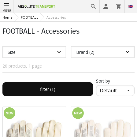
MENU
Home
FOOTBALL
Accessories
FOOTBALL - Accessories
Size
Brand (2)
20 products, 1 page
Sort by
filter (1)
NEW
NEW