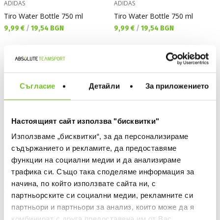
ADIDAS
ADIDAS
Tiro Water Bottle 750 ml
Tiro Water Bottle 750 ml
Текуща цена:
Текуща цена:
9,99 €
/
19,54 BGN
9,99 €
/
19,54 BGN
NEW
NEW
Съгласие
Детайли
За приложението
Настоящият сайт използва "бисквитки"
Използваме „бисквитки“, за да персонализираме
съдържанието и рекламите, да предоставяме
функции на социални медии и да анализираме
трафика си. Също така споделяме информация за
начина, по който използвате сайта ни, с
ADIDAS
ADIDAS
партньорските си социални медии, рекламните си
Milano 23 Socks
Milano 23 Socks
партньори и партньори за анализ, които може да я
Текуща цена:
Текуща цена:
9,99 €
/
19,54 BGN
9,99 €
/
19,54 BGN
комбинират с друга предоставена им от Вас