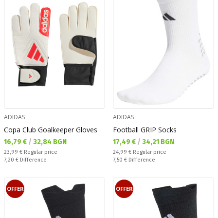
ADIDAS
ADIDAS
Copa Club Goalkeeper Gloves
Football GRIP Socks
Текуща цена:
Текуща цена:
16,79 €
/
32,84 BGN
17,49 €
/
34,21 BGN
Regular price:
Regular price:
23,99 €
Regular price
24,99 €
Regular price
Спестявате:
Спестявате:
7,20 €
Difference
7,50 €
Difference
OFFER
OFFER