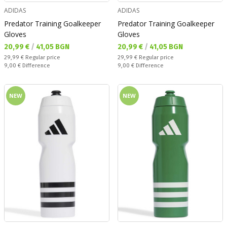
ADIDAS
ADIDAS
Predator Training Goalkeeper
Predator Training Goalkeeper
Gloves
Gloves
Текуща цена:
Текуща цена:
20,99 €
/
41,05 BGN
20,99 €
/
41,05 BGN
Regular price:
Regular price:
29,99 €
Regular price
29,99 €
Regular price
Спестявате:
Спестявате:
9,00 €
Difference
9,00 €
Difference
NEW
NEW