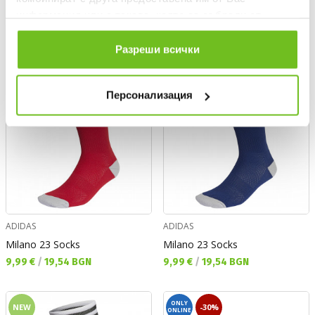
информация или с такава, която са събрали от
ползването от Ваша страна на услугите им.
ONLY
NEW
NEW
ONLINE
Разреши всички
Персонализация
ADIDAS
ADIDAS
Milano 23 Socks
Milano 23 Socks
Текуща цена:
Текуща цена:
9,99 €
/
19,54 BGN
9,99 €
/
19,54 BGN
ONLY
NEW
-30%
ONLINE