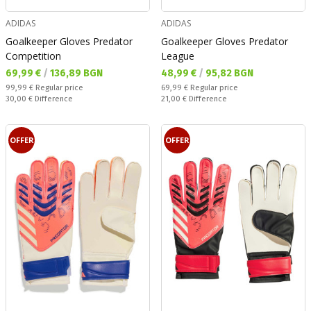
ADIDAS
ADIDAS
Goalkeeper Gloves Predator
Goalkeeper Gloves Predator
Competition
League
Текуща цена:
Текуща цена:
69,99 €
/
136,89 BGN
48,99 €
/
95,82 BGN
Regular price:
Regular price:
99,99 €
Regular price
69,99 €
Regular price
Спестявате:
Спестявате:
30,00 €
Difference
21,00 €
Difference
OFFER
OFFER