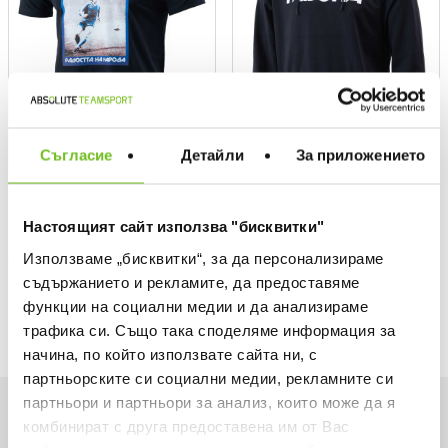
Съгласие
Детайли
За приложението
BRILLE
BRILLE
Gibona T-shirt
Gibona Hoodie
Настоящият сайт използва "бисквитки"
Текуща цена:
Текуща цена:
16,28 €
/
31,84 BGN
29,58 €
/
57,85 BGN
Използваме „бисквитки“, за да персонализираме
Regular price:
Regular price:
25,05 €
Regular price
45,50 €
Regular price
Спестявате:
Спестявате:
8,77 €
Difference
15,92 €
Difference
съдържанието и рекламите, да предоставяме
функции на социални медии и да анализираме
трафика си. Също така споделяме информация за
начина, по който използвате сайта ни, с
партньорските си социални медии, рекламните си
партньори и партньори за анализ, които може да я
Want to be first on our list?
комбинират с друга предоставена им от Вас