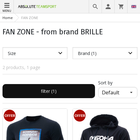
MENU
Home
FAN ZONE
FAN ZONE - from brand BRILLE
Size
Brand (1)
2 products, 1 page
Sort by
filter (1)
OFFER
OFFER