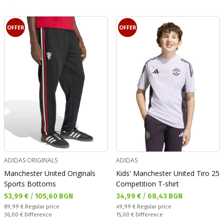
OFFER
OFFER
ADIDAS ORIGINALS
ADIDAS
Manchester United Originals
Kids' Manchester United Tiro 25
Sports Bottoms
Competition T-shirt
Текуща цена:
Текуща цена:
53,99 €
/
105,60 BGN
34,99 €
/
68,43 BGN
Regular price:
Regular price:
89,99 €
Regular price
49,99 €
Regular price
Спестявате:
Спестявате:
36,00 €
Difference
15,00 €
Difference