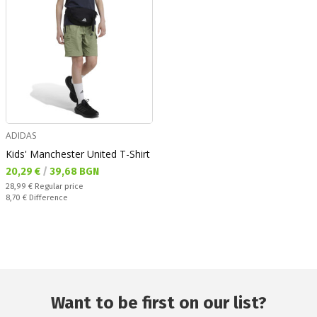
ADIDAS
Kids' Manchester United T-Shirt
Текуща цена:
20,29 €
/
39,68 BGN
Regular price:
28,99 €
Regular price
Спестявате:
8,70 €
Difference
Want to be first on our list?