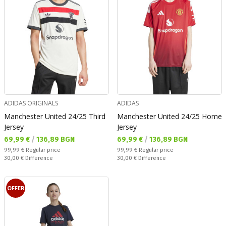
ADIDAS ORIGINALS
ADIDAS
Manchester United 24/25 Third
Manchester United 24/25 Home
Jersey
Jersey
Текуща цена:
Текуща цена:
69,99 €
/
136,89 BGN
69,99 €
/
136,89 BGN
Regular price:
Regular price:
99,99 €
Regular price
99,99 €
Regular price
Спестявате:
Спестявате:
30,00 €
Difference
30,00 €
Difference
OFFER