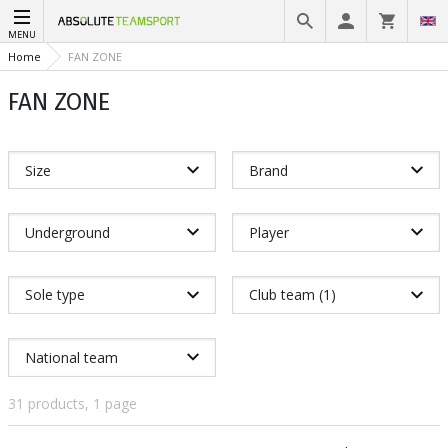
MENU
Home
FAN ZONE
FAN ZONE
Size
Brand
Underground
Player
Sole type
Club team (1)
National team
31 products, 1 page