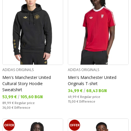
ADIDAS ORIGINALS
ADIDAS ORIGINALS
Men's Manchester United
Men's Manchester United
Cultural Story Hoodie
Originals T-shirt
Sweatshirt
Текуща цена:
34,99 €
/
68,43 BGN
Текуща цена:
53,99 €
/
105,60 BGN
Regular price:
49,99 €
Regular price
Спестявате:
15,00 €
Difference
Regular price:
89,99 €
Regular price
Спестявате:
36,00 €
Difference
OFFER
OFFER