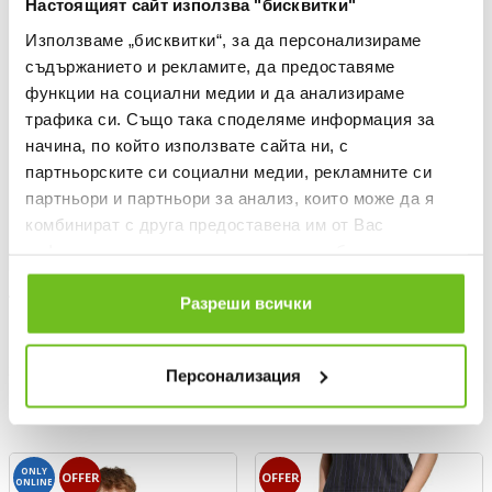
Настоящият сайт използва "бисквитки"
Използваме „бисквитки“, за да персонализираме
съдържанието и рекламите, да предоставяме
функции на социални медии и да анализираме
трафика си. Също така споделяме информация за
начина, по който използвате сайта ни, с
партньорските си социални медии, рекламните си
партньори и партньори за анализ, които може да я
комбинират с друга предоставена им от Вас
информация или с такава, която са събрали от
ползването от Ваша страна на услугите им.
ADIDAS
ADIDAS
Разреши всички
T-shirt Manchester United Tiro
Kids' Manchester United 25/26
25 Competition
Home Mini Kit
Текуща цена:
Текуща цена:
39,19 €
/
76,65 BGN
48,99 €
/
95,82 BGN
Персонализация
Regular price:
Regular price:
55,99 €
Regular price
69,99 €
Regular price
Спестявате:
Спестявате:
16,80 €
Difference
21,00 €
Difference
ONLY
OFFER
OFFER
ONLINE