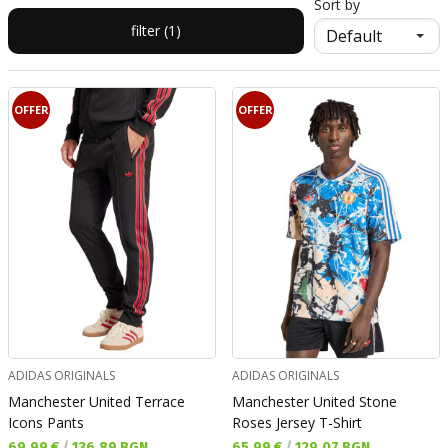
Sort by
filter (1)
OFFER
OFFER
ADIDAS ORIGINALS
ADIDAS ORIGINALS
Manchester United Terrace
Manchester United Stone
Icons Pants
Roses Jersey T-Shirt
Текуща цена:
Текуща цена:
69,99 €
/
136,89 BGN
65,99 €
/
129,07 BGN