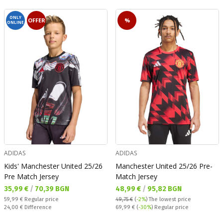
ONLY
OFFER
%
ONLINE
ADIDAS
ADIDAS
Kids' Manchester United 25/26
Manchester United 25/26 Pre-
Pre Match Jersey
Match Jersey
Текуща цена:
Текуща цена:
35,99 €
/
70,39 BGN
48,99 €
/
95,82 BGN
Regular price:
59,99 €
Regular price
49,75 €
(
-2%
)
The lowest price
Спестявате:
Regular price:
24,00 €
Difference
69,99 €
(
-30%
) Regular price