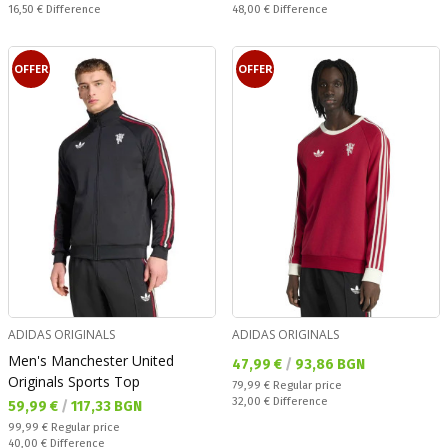
Спестявате:
Спестявате:
16,50 €
Difference
48,00 €
Difference
OFFER
OFFER
ADIDAS ORIGINALS
ADIDAS ORIGINALS
Men's Manchester United
Текуща цена:
47,99 €
/
93,86 BGN
Originals Sports Top
Regular price:
79,99 €
Regular price
Спестявате:
32,00 €
Difference
Текуща цена:
59,99 €
/
117,33 BGN
Regular price:
99,99 €
Regular price
Спестявате:
40,00 €
Difference