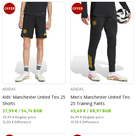
OFFER
OFFER
ADIDAS
ADIDAS
Kids' Manchester United Tiro 25
Men's Manchester United Tiro
Shorts
25 Training Pants
Текуща цена:
Текуща цена:
27,99 €
/
54,74 BGN
45,49 €
/
88,97 BGN
Regular price:
Regular price:
39,99 €
Regular price
64,99 €
Regular price
Спестявате:
Спестявате:
12,00 €
Difference
19,50 €
Difference