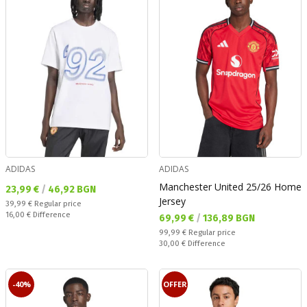
ADIDAS
ADIDAS
Manchester United 25/26 Home
Текуща цена:
23,99 €
/
46,92 BGN
Jersey
Regular price:
39,99 €
Regular price
Спестявате:
16,00 €
Difference
Текуща цена:
69,99 €
/
136,89 BGN
Regular price:
99,99 €
Regular price
Спестявате:
30,00 €
Difference
-40%
OFFER