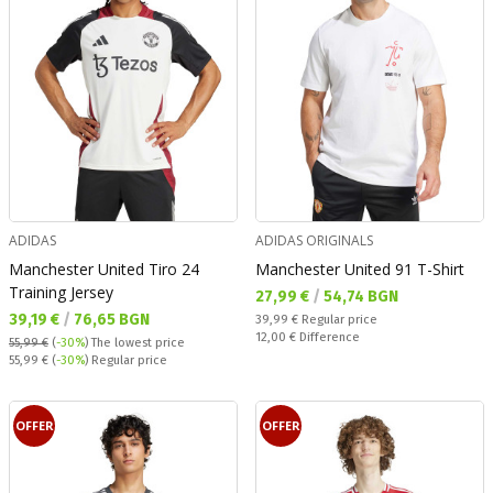
ADIDAS
ADIDAS ORIGINALS
Manchester United Tiro 24
Manchester United 91 T-Shirt
Training Jersey
Текуща цена:
27,99 €
/
54,74 BGN
Текуща цена:
39,19 €
/
76,65 BGN
Regular price:
39,99 €
Regular price
Спестявате:
12,00 €
Difference
55,99 €
(
-30%
)
The lowest price
Regular price:
55,99 €
(
-30%
) Regular price
OFFER
OFFER