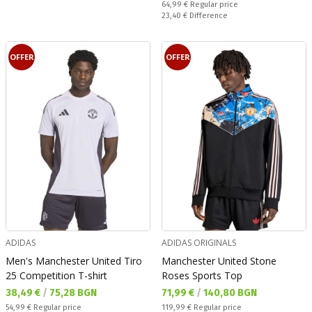
Regular price:
64,99 €
Regular price
Спестявате:
23,40 €
Difference
OFFER
OFFER
ADIDAS
ADIDAS ORIGINALS
Men's Manchester United Tiro
Manchester United Stone
25 Competition T-shirt
Roses Sports Top
Текуща цена:
Текуща цена:
38,49 €
/
75,28 BGN
71,99 €
/
140,80 BGN
Regular price:
Regular price:
54,99 €
Regular price
119,99 €
Regular price