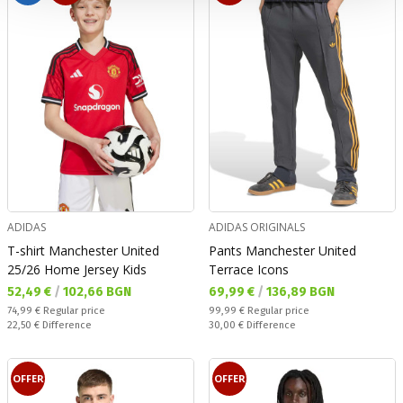
ADIDAS
ADIDAS ORIGINALS
T-shirt Manchester United
Pants Manchester United
25/26 Home Jersey Kids
Terrace Icons
Текуща цена:
Текуща цена:
52,49 €
/
102,66 BGN
69,99 €
/
136,89 BGN
Regular price:
Regular price:
74,99 €
Regular price
99,99 €
Regular price
Спестявате:
Спестявате:
22,50 €
Difference
30,00 €
Difference
OFFER
OFFER