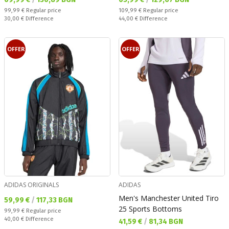
Regular price:
Regular price:
99,99 €
Regular price
109,99 €
Regular price
Спестявате:
Спестявате:
30,00 €
Difference
44,00 €
Difference
OFFER
OFFER
ADIDAS ORIGINALS
ADIDAS
Men's Manchester United Tiro
Текуща цена:
59,99 €
/
117,33 BGN
25 Sports Bottoms
Regular price:
99,99 €
Regular price
Спестявате:
40,00 €
Difference
Текуща цена:
41,59 €
/
81,34 BGN