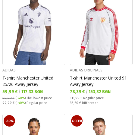
ADIDAS
ADIDAS ORIGINALS
T-shirt Manchester United
T-shirt Manchester United 91
25/26 Away Jersey
Away Jersey
Текуща цена:
Текуща цена:
59,99 €
/
117,33 BGN
78,39 €
/
153,32 BGN
Regular price:
99,99 €
(
-40%
)
The lowest price
111,99 €
Regular price
Regular price:
Спестявате:
99,99 €
(
-40%
) Regular price
33,60 €
Difference
-30%
OFFER