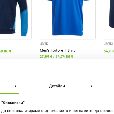
LEVSKI
LEVSKI
Men's Fortore T-Shirt
Текущ
69 BGN
54,00
Текуща цена:
27,99 €
/
54,74 BGN
NEW
OFFER
NEW
Детайли
 "бисквитки"
а да персонализираме съдържанието и рекламите, да предо