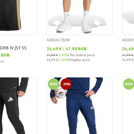
ADIDAS TEAM
ADIDA
DRB IV JSY SS
Текуща цена:
Текущ
24,49 €
/
47,90 BGN
24,49
0 BGN
34,99 €
(
-30%
)
The lowest price
34,99 €
Regular price:
Regular
34,99 €
(
-30%
) Regular price
34,99 
ice
NEW
-30%
NEW