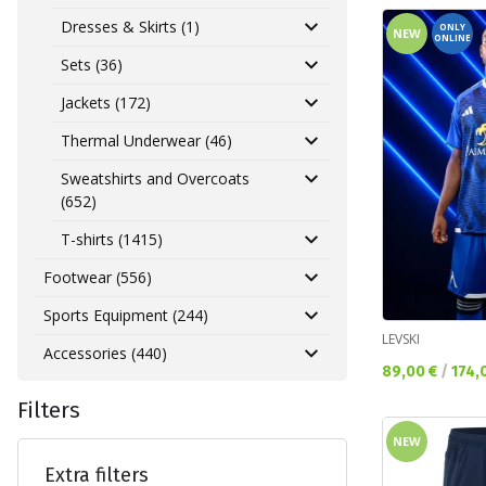
Dresses & Skirts (1)
ONLY
NEW
ONLINE
Sets (36)
Jackets (172)
Thermal Underwear (46)
Sweatshirts and Overcoats
(652)
T-shirts (1415)
Footwear (556)
Sports Equipment (244)
LEVSKI
Accessories (440)
Текуща цена:
89,00 €
/
174,
Filters
NEW
Extra filters