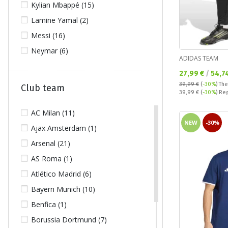
Kylian Mbappé (15)
102 (6)
Erling Haaland (13)
Lamine Yamal (2)
104 (48)
FC Barcelona (36)
Messi (16)
106 (6)
France (7)
Neymar (6)
110 (14)
Germany (17)
ADIDAS TEAM
116 (473)
Greece (2)
Текуща цена:
27,99 €
/
54,7
122 (7)
Inter (26)
39,99 €
(
-30%
)
The
Club team
Regular price:
39,99 €
(
-30%
) Re
128 (781)
Inter Miami (2)
134 (7)
AC Milan (11)
Italy (8)
NEW
-30%
140 (888)
Ajax Amsterdam (1)
Jamaica (3)
146 (7)
Arsenal (21)
Jude Bellingham (16)
152 (886)
AS Roma (1)
Juventus (25)
158 (7)
Atlético Madrid (6)
Kylian Mbappe (19)
164 (893)
Bayern Munich (10)
Lamine Yamal (2)
176 (85)
Benfica (1)
Liverpool (50)
L (1764)
Borussia Dortmund (7)
Manchester United (54)