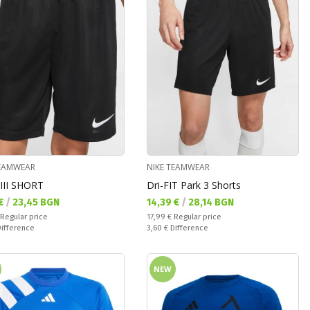
TEAMWEAR
NIKE TEAMWEAR
III SHORT
Dri-FIT Park 3 Shorts
а цена:
Текуща цена:
 €
/
23,45 BGN
14,39 €
/
28,14 BGN
 price:
Regular price:
Regular price
17,99 €
Regular price
ате:
Спестявате:
Difference
3,60 €
Difference
NEW