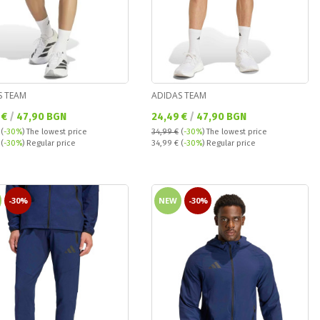
S TEAM
ADIDAS TEAM
а цена:
Текуща цена:
 €
/
47,90 BGN
24,49 €
/
47,90 BGN
(
-30%
)
The lowest price
34,99 €
(
-30%
)
The lowest price
 price:
Regular price:
€
(
-30%
) Regular price
34,99 €
(
-30%
) Regular price
-30%
NEW
-30%