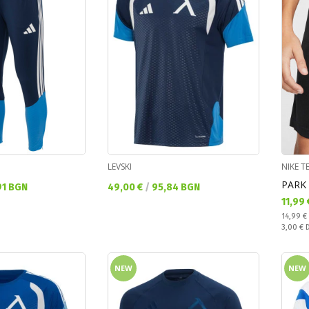
LEVSKI
NIKE 
PARK 
Текуща цена:
91 BGN
49,00 €
/
95,84 BGN
Текущ
11,99
Regular
14,99 €
Спестяв
3,00 €
NEW
NEW