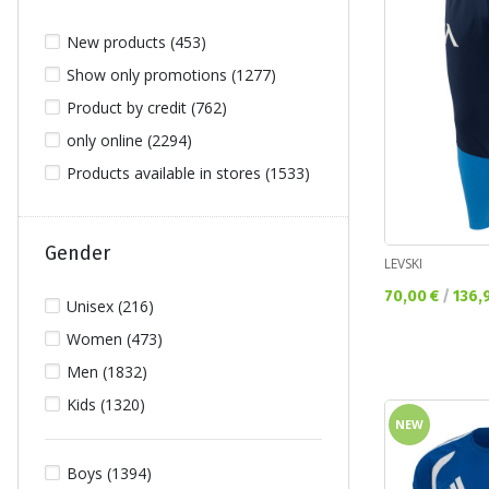
New products (453)
Show only promotions (1277)
Product by credit (762)
only online (2294)
Products available in stores (1533)
Gender
LEVSKI
Текуща цена:
70,00 €
/
136,
Unisex (216)
Women (473)
Men (1832)
Kids (1320)
NEW
Boys (1394)