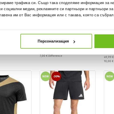
зираме трафика си. Също така споделяме информация за на
си социални медии, рекламните си партньори и партньори за
тавена им от Вас информация или с такава, която са събрал
NIKE TEAMWEAR
NIKE 
M NK DF PARK20 SS TEE HBR
Men's
66 BGN
Персонализация
Sport
Текуща цена:
27,99 €
/
54,74 BGN
 lowest price
ular price
Текущ
39,99
Regular price:
34,99 €
Regular price
Спестявате:
7,00 €
Difference
Regular
49,99 
Спестяв
10,00 
NEW
-30%
NEW