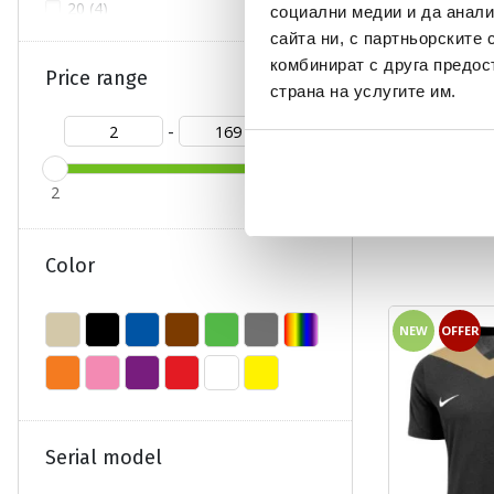
20 (4)
социални медии и да анали
сайта ни, с партньорските 
21 (4)
комбинират с друга предос
22 (4)
Price range
страна на услугите им.
23 (4)
-
24 (8)
ADIDAS TEAM
25 (8)
Текуща цена:
52,49 €
/
102,
2
169
74,99 €
(
-30%
)
The
26 (8)
Regular price:
74,99 €
(
-30%
) Reg
27 (8)
Color
28 (8)
29 (8)
NEW
OFFER
30 (8)
32 (2)
34 (365)
34/36 (22)
Serial model
36 (366)