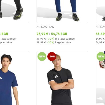
ADIDAS TEAM
ADIDA
Текуща цена:
Текущ
4 BGN
27,99 €
/
54,74 BGN
45,49
 lowest price
39,99 €
(
-30%
)
The lowest price
64,99 €
Regular price:
Regular
gular price
39,99 €
(
-30%
) Regular price
64,99 
NEW
-30%
NEW