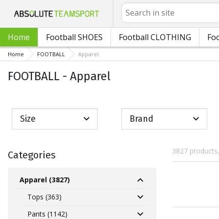
Search
Home
Football SHOES
Football CLOTHING
Foo
Home
FOOTBALL
Apparel
FOOTBALL - Apparel
Size
Brand
3827 products
Categories
Apparel (3827)
Tops (363)
Pants (1142)