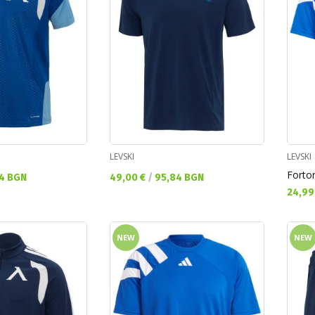
LEVSKI
LEVSKI
Fortor
Текуща цена:
4 BGN
49,00 €
/
95,84 BGN
Текущ
24,99
NEW
NEW