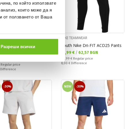
чина, по който използвате
 анализ, които може да я
и от ползването от Ваша
TEAMWEAR
NIKE TEAMWEAR
 NK PARK26 FLC Pant
Youth Nike Dri-FIT ACD25 Pants
Разреши всички
s Bottom
Текуща цена:
31,99 €
/
62,57 BGN
а цена:
 €
/
78,21 BGN
Regular price:
39,99 €
Regular price
Спестявате:
8,00 €
Difference
 price:
€
Regular price
ате:
€
Difference
-30%
NEW
-30%