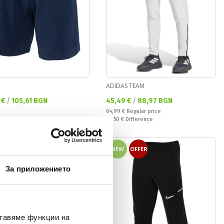
ADIDAS TEAM
а цена:
Текуща цена:
 €
/
105,61 BGN
45,49 €
/
88,97 BGN
Regular price:
64,99 €
Regular price
Спестявате:
19,50 €
Difference
OFFER
NEW
OFFER
За приложението
ставяме функции на