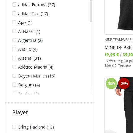
38 (365)
adidas Entrada (27)
38/40 (22)
adidas Tiro (17)
40 (366)
Ajax (1)
42 (365)
Al Nassr (1)
42/44 (22)
NIKE TEAMWEAR
Argentina (2)
M NK DF PRK 
44 (365)
Aris FC (4)
Текуща цена:
19,99 €
/
39,1
46 (61)
Arsenal (31)
Regular price:
24,99 €
Regular pr
48 (50)
Спестявате:
5,00 €
Difference
Atlético Madrid (4)
76 (2)
Bayern Munich (16)
80 (2)
NEW
-30%
Belgium (4)
84 (2)
Benfica (2)
88 (2)
Brasil (6)
92 (2)
Chelsea F.C. (18)
Player
94 (6)
Colombia (1)
Erling Haaland (13)
98 (10)
England (7)