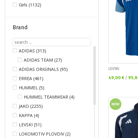
Girls (1132)
Brand
ADIDAS (313)
ADIDAS TEAM (27)
LEVSKI
ADIDAS ORIGINALS (95)
Текуща цена:
49,00 €
/
95,8
ERREA (461)
HUMMEL (5)
HUMMEL TEAMWEAR (4)
NEW
JAKO (2255)
KAPPA (4)
LEVSKI (51)
LOKOMOTIV PLOVDIV (2)