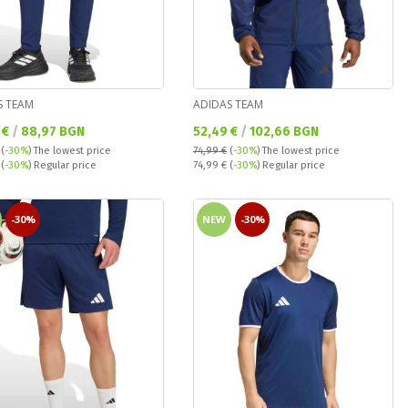
S TEAM
ADIDAS TEAM
а цена:
Текуща цена:
 €
/
88,97 BGN
52,49 €
/
102,66 BGN
(
-30%
)
The lowest price
74,99 €
(
-30%
)
The lowest price
 price:
Regular price:
€
(
-30%
) Regular price
74,99 €
(
-30%
) Regular price
-30%
NEW
-30%