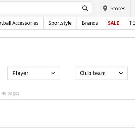
Stores
tball Accessories
Sportstyle
Brands
SALE
T
Player
Club team
, 48 pages