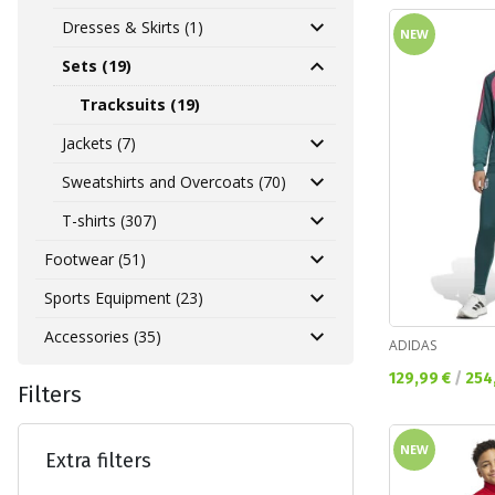
Dresses & Skirts (1)
NEW
Sets (19)
Tracksuits (19)
Jackets (7)
Sweatshirts and Overcoats (70)
T-shirts (307)
Footwear (51)
Sports Equipment (23)
Accessories (35)
ADIDAS
Текуща цена:
129,99 €
/
254
Filters
NEW
Extra filters