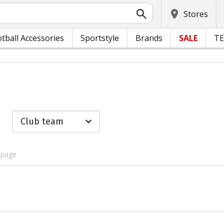
Stores
tball Accessories
Sportstyle
Brands
SALE
T
Club team
 page