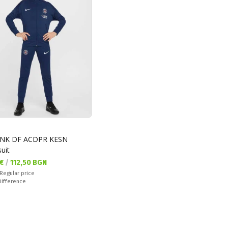
YNK DF ACDPR KESN
uit
а цена:
 €
/
112,50 BGN
 price:
Regular price
ате:
Difference