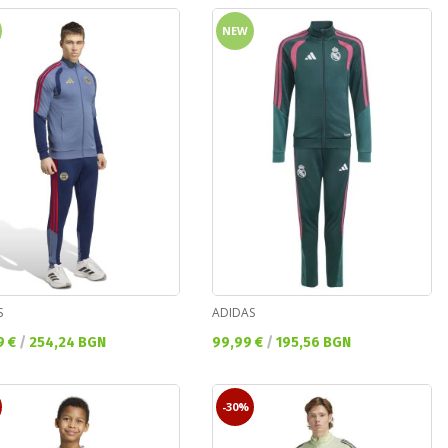
NEW
S
ADIDAS
а цена:
Текуща цена:
9 €
/
254,24 BGN
99,99 €
/
195,56 BGN
-30%