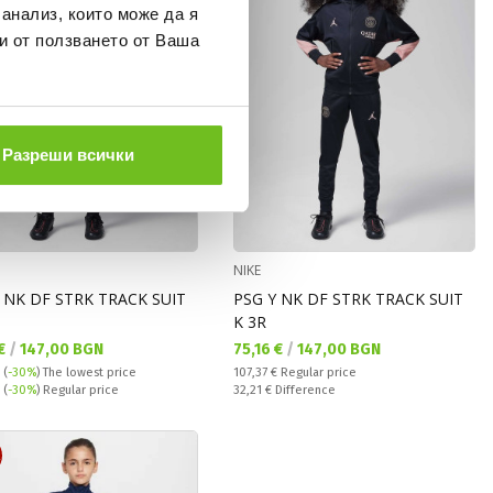
 анализ, които може да я
и от ползването от Ваша
Разреши всички
NIKE
 NK DF STRK TRACK SUIT
PSG Y NK DF STRK TRACK SUIT
K 3R
а цена:
Текуща цена:
 €
/
147,00 BGN
75,16 €
/
147,00 BGN
Regular price:
(
-30%
)
The lowest price
107,37 €
Regular price
 price:
Спестявате:
€
(
-30%
) Regular price
32,21 €
Difference
R