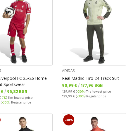
S
ADIDAS
 Liverpool FC 25/26 Home
Real Madrid Tiro 24 Track Suit
it Sportswear
Текуща цена:
90,99 €
/
177,96 BGN
а цена:
 €
/
95,82 BGN
129,99 €
(
-30%
)
The lowest price
Regular price:
129,99 €
(
-30%
) Regular price
(
-7%
)
The lowest price
 price:
€
(
-30%
) Regular price
-30%