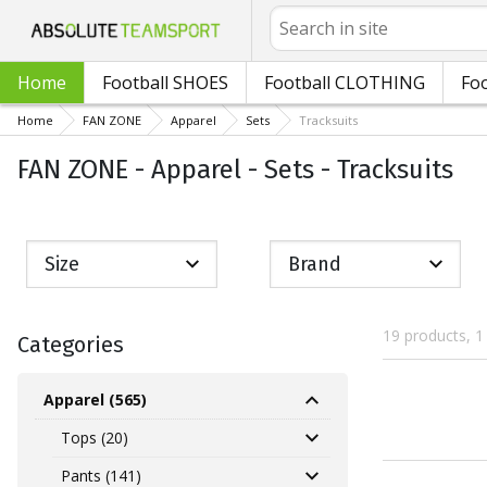
Search
Home
Football SHOES
Football CLOTHING
Foo
Home
FAN ZONE
Apparel
Sets
Tracksuits
FAN ZONE - Apparel - Sets - Tracksuits
Size
Brand
19 products, 1
Categories
Apparel (565)
Tops (20)
Pants (141)