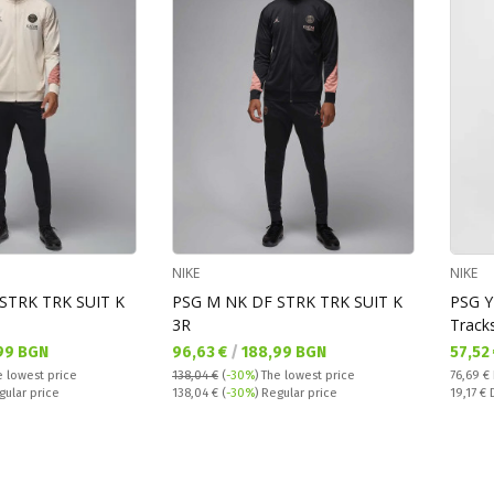
NIKE
NIKE
STRK TRK SUIT K
PSG M NK DF STRK TRK SUIT K
PSG 
3R
Tracks
Текуща цена:
Текущ
99 BGN
96,63 €
/
188,99 BGN
57,52
Regular
e lowest price
138,04 €
(
-30%
)
The lowest price
76,69 €
Regular price:
Спестяв
gular price
138,04 €
(
-30%
) Regular price
19,17 €