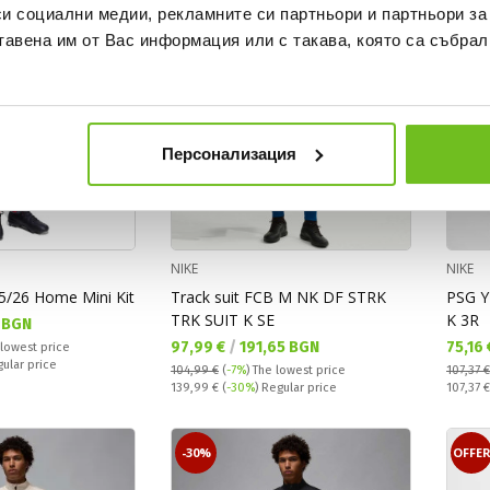
си социални медии, рекламните си партньори и партньори за
тавена им от Вас информация или с такава, която са събрал
Персонализация
NIKE
NIKE
25/26 Home Mini Kit
Track suit FCB M NK DF STRK
PSG Y
TRK SUIT K SE
K 3R
 BGN
Текуща цена:
Текущ
97,99 €
/
191,65 BGN
75,16
 lowest price
gular price
104,99 €
(
-7%
)
The lowest price
107,37 €
Regular price:
Regular
139,99 €
(
-30%
) Regular price
107,37 
-30%
OFFE