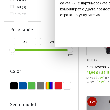
сайта ни, с партньорските 
164 (3)
комбинират с друга предос
176 (3)
страна на услугите им.
L (3)
M (7)
Price range
S (5)
-
XL (6)
XXL (5)
39
129
XXXL (1)
ADIDAS
Kids' Arsenal 
Color
Текуща цена:
41,99 €
/
82,13
52,49 €
(
-20%
)
The
Regular price:
69,99 €
(
-40%
) Re
-30%
Serial model