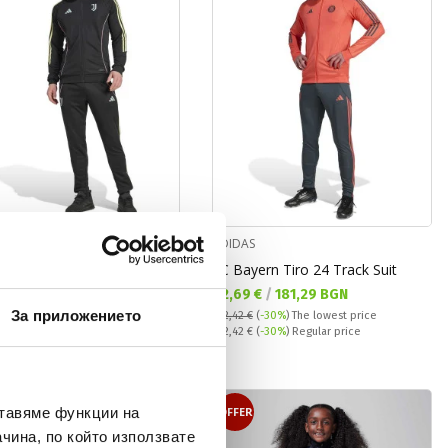
S
ADIDAS
Juventus Tiro Track Suit
FC Bayern Tiro 24 Track Suit
а цена:
Текуща цена:
 €
/
177,96 BGN
92,69 €
/
181,29 BGN
За приложението
€
(
-30%
)
The lowest price
132,42 €
(
-30%
)
The lowest price
 price:
Regular price:
 €
(
-30%
) Regular price
132,42 €
(
-30%
) Regular price
OFFER
ставяме функции на
чина, по който използвате