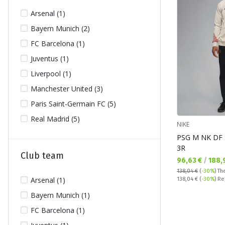
Arsenal (1)
Bayern Munich (2)
FC Barcelona (1)
Juventus (1)
Liverpool (1)
Manchester United (3)
Paris Saint-Germain FC (5)
Real Madrid (5)
NIKE
PSG M NK DF 
3R
Club team
Текуща цена:
96,63 €
/
188,
138,04 €
(
-30%
)
Th
Regular price:
Arsenal (1)
138,04 €
(
-30%
) Re
Bayern Munich (1)
FC Barcelona (1)