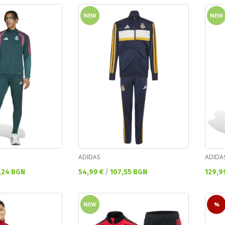
NEW
NEW
ADIDAS
ADIDA
Текуща цена:
Текущ
,24 BGN
54,99 €
/
107,55 BGN
129,9
NEW
%