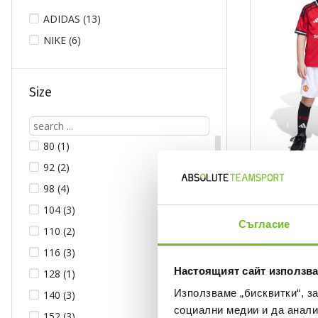
ADIDAS (13)
NIKE (6)
Size
80 (1)
92 (2)
ADIDAS
98 (4)
Kids' Manchest
Home Mini Kit
104 (3)
Текуща цена:
48,99 €
/
95,8
Съгласие
110 (2)
52,49 €
(
-7%
)
The l
Regular price:
69,99 €
(
-30%
) Re
116 (3)
Настоящият сайт използва
128 (1)
%
Използваме „бисквитки“, з
140 (3)
социални медии и да анали
152 (3)