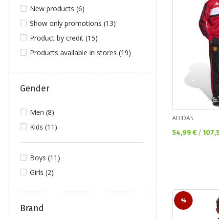
New products (6)
Show only promotions (13)
Product by credit (15)
Products available in stores (19)
Gender
Men (8)
ADIDAS
Kids (11)
Текуща цена:
54,99 €
/
107,
Boys (11)
Girls (2)
%
Brand