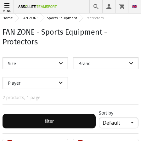
MENU
Home
FAN ZONE
Sports Equipment
Protectors
FAN ZONE - Sports Equipment -
Protectors
Size
Brand
Player
2 products, 1 page
Sort by
filter