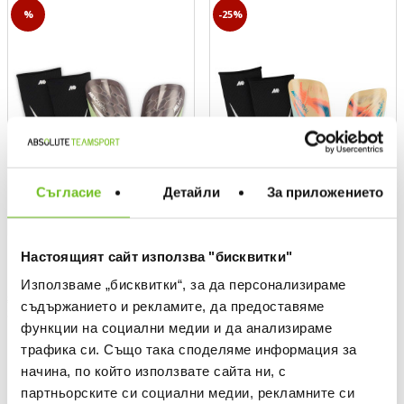
%
-25%
Съгласие
Детайли
За приложението
NIKE
NIKE
Настоящият сайт използва "бисквитки"
Football Shin Guards NK Kylian
Текуща цена:
24,49 €
/
47,90 BGN
Използваме „бисквитки“, за да персонализираме
Mbappe MERC LITE GRD-HO25
26,24 €
(
-7%
)
The lowest price
съдържанието и рекламите, да предоставяме
Regular price:
34,99 €
(
-30%
) Regular price
Текуща цена:
26,84 €
/
52,49 BGN
функции на социални медии и да анализираме
35,79 €
(
-25%
)
The lowest price
трафика си. Също така споделяме информация за
Regular price:
35,79 €
(
-25%
) Regular price
начина, по който използвате сайта ни, с
партньорските си социални медии, рекламните си