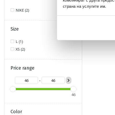
комбинират с друга предос
страна на услугите им.
NIKE (2)
Size
L (1)
XS (2)
Price range
-
46
Color