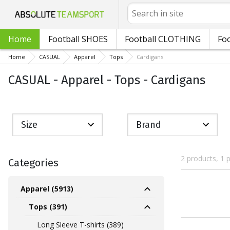
Search
Home
Football SHOES
Football CLOTHING
Foo
Home
CASUAL
Apparel
Tops
Cardigans
CASUAL - Apparel - Tops - Cardigans
Size
Brand
2 products, 1 
Categories
Apparel (5913)
Tops (391)
Long Sleeve T-shirts (389)