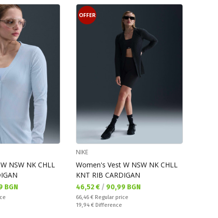
OFFER
NIKE
t W NSW NK CHLL
Women's Vest W NSW NK CHLL
DIGAN
KNT RIB CARDIGAN
Текуща цена:
9 BGN
46,52 €
/
90,99 BGN
Regular price:
ice
66,46 €
Regular price
Спестявате:
19,94 €
Difference