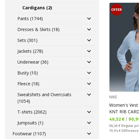
Cardigans (2)
OFFER
Pants (1744)
Dresses & Skirts (18)
Sets (301)
Jackets (278)
Underwear (36)
Busty (10)
Fleece (18)
Sweatshirts and Overcoats
NIKE
(1054)
Women's Ves
KNT RIB CAR
T-shirts (2062)
Текуща цена:
46,52 €
/
90,9
Jumpsuits (1)
Regular price:
66,46 €
Regular pr
Спестявате:
19,94 €
Difference
Footwear (1107)