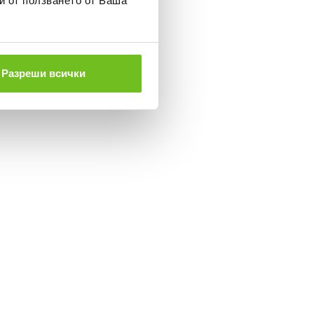
и от ползването от Ваша
Разреши всички