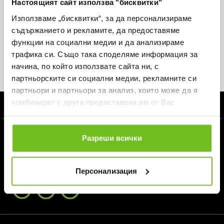
Настоящият сайт използва "бисквитки"
Get -15% on your first order and never miss an offer.
Използваме „бисквитки“, за да персонализираме
съдържанието и рекламите, да предоставяме
функции на социални медии и да анализираме
трафика си. Също така споделяме информация за
начина, по който използвате сайта ни, с
Subscribe
партньорските си социални медии, рекламните си
партньори и партньори за анализ, които може да я
комбинират с друга предоставена им от Вас
ЗА ABSOLUTE TEAMSPORT
информация или с такава, която са събрали от
ползването от Ваша страна на услугите им.
INFORMATION AND HELP
Разреши всички
FOLLOW US
Персонализация