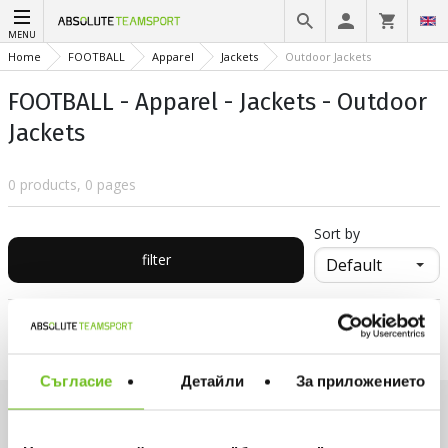
MENU
Home
FOOTBALL
Apparel
Jackets
Outdoor Jackets
FOOTBALL - Apparel - Jackets - Outdoor
Jackets
0 products, 0 pages
Sort by
filter
Съгласие
Детайли
За приложението
Want to be first on our list?